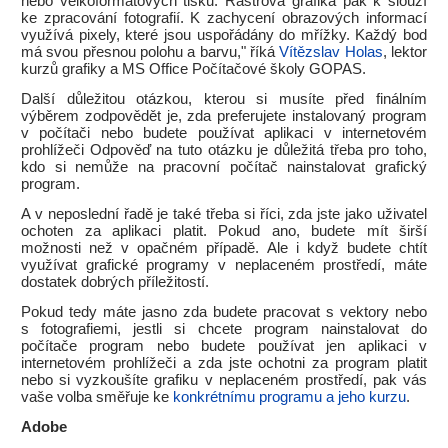
nebo velkoformátových tisků. Rastrová grafika pak k slouží
ke zpracování fotografií. K zachycení obrazových informací
využívá pixely, které jsou uspořádány do mřížky. Každý bod
má svou přesnou polohu a barvu," říká
Vítězslav Holas
, lektor
kurzů grafiky a MS Office Počítačové školy GOPAS.
Další důležitou otázkou, kterou si musíte před finálním
výběrem zodpovědět je, zda preferujete instalovaný program
v počítači nebo budete používat aplikaci v internetovém
prohlížeči Odpověď na tuto otázku je důležitá třeba pro toho,
kdo si nemůže na pracovní počítač nainstalovat grafický
program.
A v neposlední řadě je také třeba si říci, zda jste jako uživatel
ochoten za aplikaci platit. Pokud ano, budete mít širší
možnosti než v opačném případě. Ale i když budete chtít
využívat grafické programy v neplaceném prostředí, máte
dostatek dobrých příležitostí.
Pokud tedy máte jasno zda budete pracovat s vektory nebo
s fotografiemi, jestli si chcete program nainstalovat do
počítače program nebo budete používat jen aplikaci v
internetovém prohlížeči a zda jste ochotni za program platit
nebo si vyzkoušíte grafiku v neplaceném prostředí, pak vás
vaše volba směřuje ke
konkrétnímu programu a jeho kurzu
.
Adobe