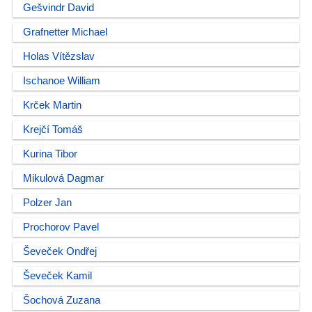
Gešvindr David
Grafnetter Michael
Holas Vítězslav
Ischanoe William
Krček Martin
Krejčí Tomáš
Kurina Tibor
Mikulová Dagmar
Polzer Jan
Prochorov Pavel
Ševeček Ondřej
Ševeček Kamil
Šochová Zuzana