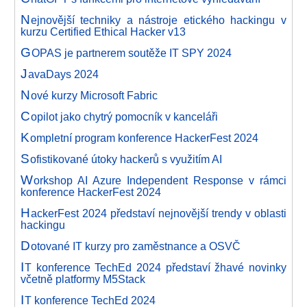
N
ejnovější techniky a nástroje etického hackingu v
kurzu Certified Ethical Hacker v13
G
OPAS je partnerem soutěže IT SPY 2024
J
avaDays 2024
N
ové kurzy Microsoft Fabric
C
opilot jako chytrý pomocník v kanceláři
K
ompletní program konference HackerFest 2024
S
ofistikované útoky hackerů s využitím AI
W
orkshop AI Azure Independent Response v rámci
konference HackerFest 2024
H
ackerFest 2024 představí nejnovější trendy v oblasti
hackingu
D
otované IT kurzy pro zaměstnance a OSVČ
I
T konference TechEd 2024 představí žhavé novinky
včetně platformy M5Stack
I
T konference TechEd 2024