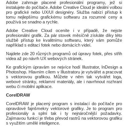
Adobe zahrnuje placené profesionální programy, jež si
instalujete do počítače. Adobe Creative Cloud je ideální volbou
pro grafické nebo UX/UI designéry. Služba nabízí přístup k
tomu nejlepšímu grafickému softwaru za rozumné ceny a
používá se snadno a rychle.
Adobe Creative Cloud oceníte i v případě, že nejste
profesionální grafik. Za pár stovek měsíčně získáte díky této
službě přístup ke kvalitnímu softwaru, který vám pomůže
například s editací fotek nebo domácích videí.
Najdete zde 20 různých programů od úpravy fotek, přes střih
videa až po návrh UX webových stránek.
Ke grafickým úpravám se nejvíce hodí Illustrator, InDesign a
Photoshop. Hlavním cílem v Illustratoru je vytvářet a pracovat
s vektorovou grafikou. Můžete v něm tak vytvářet loga,
webové stránky, reklamní materiály, ale i navrhnout rozhraní
webu či mobilní aplikace.
CorelDRAW
CorelDRAW je placený program s instalací do počítače pro
opravdové fajnšmekry vektorové grafiky. Je to program pro
profesionály a splní tak i ty nejnáročnější požadavky.
Zajímavou funkcí je třeba převod rastrů na vektorovou grafiku
s využitím umělé inteligence.