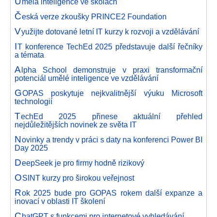
U
mělá inteligence ve školách
Č
eská verze zkoušky PRINCE2 Foundation
V
yužijte dotované letní IT kurzy k rozvoji a vzdělávání
I
T konference TechEd 2025 představuje další řečníky
a témata
A
lpha School demonstruje v praxi transformační
potenciál umělé inteligence ve vzdělávání
G
OPAS poskytuje nejkvalitnější výuku Microsoft
technologií
T
echEd 2025 přinese aktuální přehled
nejdůležitějších novinek ze světa IT
N
ovinky a trendy v práci s daty na konferenci Power BI
Day 2025
D
eepSeek je pro firmy hodně rizikový
O
SINT kurzy pro širokou veřejnost
R
ok 2025 bude pro GOPAS rokem další expanze a
inovací v oblasti IT školení
C
hatGPT s funkcemi pro internetové vyhledávání