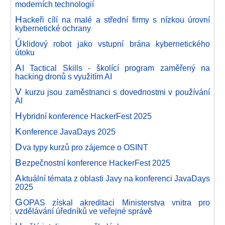
moderních technologií
H
ackeři cílí na malé a střední firmy s nízkou úrovní
kybernetické ochrany
Ú
klidový robot jako vstupní brána kybernetického
útoku
A
I Tactical Skills - školící program zaměřený na
hacking dronů s využitím AI
V
kurzu jsou zaměstnanci s dovednostmi v používání
AI
H
ybridní konference HackerFest 2025
K
onference JavaDays 2025
D
va typy kurzů pro zájemce o OSINT
B
ezpečnostní konference HackerFest 2025
A
ktuální témata z oblasti Javy na konferenci JavaDays
2025
G
OPAS získal akreditaci Ministerstva vnitra pro
vzdělávání úředníků ve veřejné správě