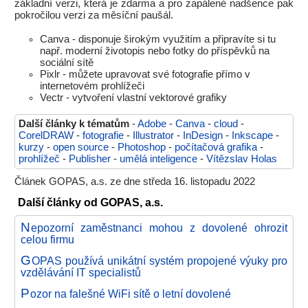
základní verzi, která je zdarma a pro zapálené nadšence pak
pokročilou verzi za měsíční paušál.
Canva - disponuje širokým využitím a připravíte si tu
např. moderní životopis nebo fotky do příspěvků na
sociální sítě
Pixlr - můžete upravovat své fotografie přímo v
internetovém prohlížeči
Vectr - vytvoření vlastní vektorové grafiky
Další články k tématům
-
Adobe
-
Canva
-
cloud
-
CorelDRAW
-
fotografie
-
Illustrator
-
InDesign
-
Inkscape
-
kurzy
-
open source
-
Photoshop
-
počítačová grafika
-
prohlížeč
-
Publisher
-
umělá inteligence
-
Vítězslav Holas
Článek GOPAS, a.s. ze dne středa 16. listopadu 2022
Další články od GOPAS, a.s.
N
epozorní zaměstnanci mohou z dovolené ohrozit
celou firmu
G
OPAS používá unikátní systém propojené výuky pro
vzdělávání IT specialistů
P
ozor na falešné WiFi sítě o letní dovolené