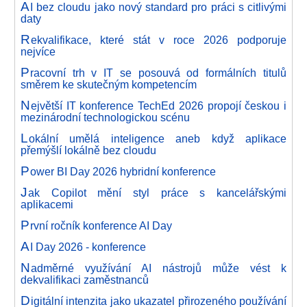
A
I bez cloudu jako nový standard pro práci s citlivými
daty
R
ekvalifikace, které stát v roce 2026 podporuje
nejvíce
P
racovní trh v IT se posouvá od formálních titulů
směrem ke skutečným kompetencím
N
ejvětší IT konference TechEd 2026 propojí českou i
mezinárodní technologickou scénu
L
okální umělá inteligence aneb když aplikace
přemýšlí lokálně bez cloudu
P
ower BI Day 2026 hybridní konference
J
ak Copilot mění styl práce s kancelářskými
aplikacemi
P
rvní ročník konference AI Day
A
I Day 2026 - konference
N
adměrné využívání AI nástrojů může vést k
dekvalifikaci zaměstnanců
D
igitální intenzita jako ukazatel přirozeného používání