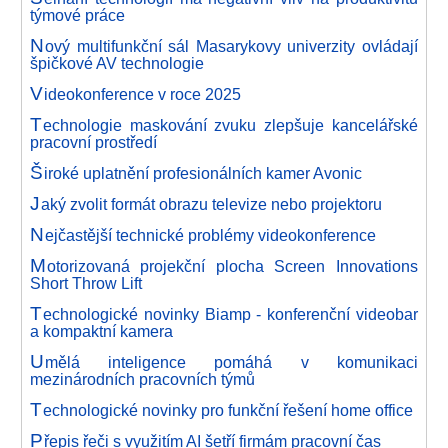
týmové práce
N
ový multifunkční sál Masarykovy univerzity ovládají
špičkové AV technologie
V
ideokonference v roce 2025
T
echnologie maskování zvuku zlepšuje kancelářské
pracovní prostředí
Š
iroké uplatnění profesionálních kamer Avonic
J
aký zvolit formát obrazu televize nebo projektoru
N
ejčastější technické problémy videokonference
M
otorizovaná projekční plocha Screen Innovations
Short Throw Lift
T
echnologické novinky Biamp - konferenční videobar
a kompaktní kamera
U
mělá inteligence pomáhá v komunikaci
mezinárodních pracovních týmů
T
echnologické novinky pro funkční řešení home office
P
řepis řeči s využitím AI šetří firmám pracovní čas