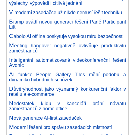
výslechy, výpovědi i citlivá jednání
V
moderní zasedačce už nikdo nemusí řešit techniku
B
iamp uvádí novou generaci řešení Parlé Participant
Lift
C
abolo AI offline poskytuje vysokou míru bezpečnosti
M
eeting hangover negativně ovlivňuje produktivitu
zaměstnanců
I
nteligentní automatizovaná videokonferenční řešení
Avonic
A
I funkce People Gallery Tiles mění podobu a
dynamiku hybridních schůzek
D
ůvěryhodnost jako významný konkurenční faktor v
retailu a e-commerce
N
edostatek klidu v kanceláři brání návratu
zaměstnanců z home office
N
ová generace AI-first zasedaček
M
oderní řešení pro správu zasedacích místností