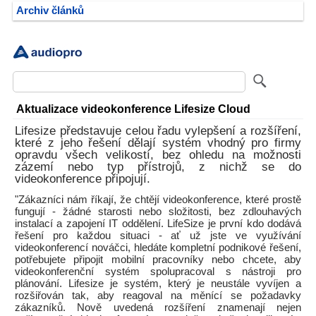
Archiv článků
Aktualizace videokonference Lifesize Cloud
Lifesize představuje celou řadu vylepšení a rozšíření,
které z jeho řešení dělají systém vhodný pro firmy
opravdu všech velikostí, bez ohledu na možnosti
zázemí nebo typ přístrojů, z nichž se do
videokonference připojují.
"Zákazníci nám říkají, že chtějí videokonference, které prostě
fungují - žádné starosti nebo složitosti, bez zdlouhavých
instalací a zapojení IT oddělení. LifeSize je první kdo dodává
řešení pro každou situaci - ať už jste ve využívání
videokonferencí nováčci, hledáte kompletní podnikové řešení,
potřebujete připojit mobilní pracovníky nebo chcete, aby
videokonferenční systém spolupracoval s nástroji pro
plánování. Lifesize je systém, který je neustále vyvíjen a
rozšiřován tak, aby reagoval na měnící se požadavky
zákazníků. Nově uvedená rozšíření znamenají nejen