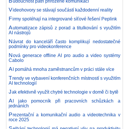
B
udoucnost patří přirozené komunikaci
V
ideohovory se stávají součástí každodenní reality
F
irmy spoléhají na integrované síťové řešení Peplink
A
utomatizace zápisů z porad a titulkování s využitím
AI nástrojů
N
ávrat do kanceláří často komplikují nedostatečné
podmínky pro videokonference
N
ová generace offline AI pro audio a video systémy
Cabolo
A
I pomáhá mnoha zaměstnancům v práci stále více
T
rendy ve vybavení konferenčních místností s využitím
AI technologií
J
ak efektivně využít chytré technologie v domě či bytě
A
I jako pomocník při pracovních schůzkách a
jednáních
P
rezentační a komunikační audio a videotechnika v
roce 2025
S
elhání technologií má negativní vliv na produktivitu