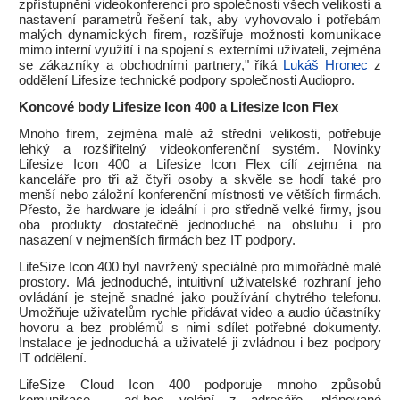
zpřístupnění videokonferencí pro společnosti všech velikostí a
nastavení parametrů řešení tak, aby vyhovovalo i potřebám
malých dynamických firem, rozšiřuje možnosti komunikace
mimo interní využití i na spojení s externími uživateli, zejména
se zákazníky a obchodními partnery," říká
Lukáš Hronec
z
oddělení Lifesize technické podpory společnosti Audiopro.
Koncové body Lifesize Icon 400 a Lifesize Icon Flex
Mnoho firem, zejména malé až střední velikosti, potřebuje
lehký a rozšiřitelný videokonferenční systém. Novinky
Lifesize Icon 400 a Lifesize Icon Flex cílí zejména na
kanceláře pro tři až čtyři osoby a skvěle se hodí také pro
menší nebo záložní konferenční místnosti ve větších firmách.
Přesto, že hardware je ideální i pro středně velké firmy, jsou
oba produkty dostatečně jednoduché na obsluhu i pro
nasazení v nejmenších firmách bez IT podpory.
LifeSize Icon 400 byl navržený speciálně pro mimořádně malé
prostory. Má jednoduché, intuitivní uživatelské rozhraní jeho
ovládání je stejně snadné jako používání chytrého telefonu.
Umožňuje uživatelům rychle přidávat video a audio účastníky
hovoru a bez problémů s nimi sdílet potřebné dokumenty.
Instalace je jednoduchá a uživatelé ji zvládnou i bez podpory
IT oddělení.
LifeSize Cloud Icon 400 podporuje mnoho způsobů