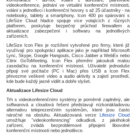
komunikace - ad-hoc volání z adresáře, plánované
videokonference, jednání ve virtuální konferenční místnosti,
volání s jednotlivci i konferenční hovory s až 25 účastníky - na
notebooky, tablety a smartphony. Icon 400 po spárování s
LifeSize Cloud hladce spojuje více volajících z různých
platforem, poskytuje bezpečný průchod firewallem a
aktualizace zabezpečení i softwaru na jednotlivých
zařízeních.
LifeSize Icon Flex je rozšíření vytvořené pro firmy, které již
využívají pro spolupráci aplikace jako je například Microsoft
Lync, Skype, Google Hangouts, Cisco Jabber a WebEx nebo
Citrix GoToMeeting. Icon Flex přemění jakoukoli malou
zasedačku na konferenční místnost. Uživatelé jednoduše
připojí své počítače (PC i Mac) přes USB a Icon Flex
převezme veškeré video a audio aktivity a zajistí prostředí,
kde bude každý jasně vidět a dobře slyšet.
Aktualizace Lifesize Cloud
Trh s videokonferenčními systémy je poměrně zaplněný, ale
softwarová a cloudová řešení představují nízkonákladovou
alternativu teleprezenčním systémům, které jsou často
náročné na obsluhu. Aktualizovaná verze
Lifesize Cloud
umožňuje "videokonferencing" odkudkoli, z jakéhokoli
zařízení, zvládá bezproblémové připojení libovolné
konferenční místnosti nebo jednotlivce.