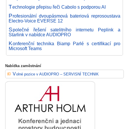
T
echnologie přepisu řeči Cabolo s podporou AI
P
rofesionální dvoupásmová bateriová reprosoustava
Electro-Voice EVERSE 12
S
polečné řešení satelitního internetu Peplink a
Starlink v nabídce AUDIOPRO
K
onferenční technika Biamp Parlé s certifikací pro
Microsoft Teams
Nabídka zaměstnání
Volné pozice v AUDIOPRO – SERVISNÍ TECHNIK