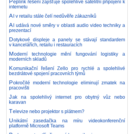
P
eplink řešení zajišťuje spolehlivé satelitní připojení k
internetu
A
I v retailu stále čelí nedůvěře zákazníků
A
I udává nové směry v oblasti audio video techniky a
prezentací
D
otykové displeje a panely se stávají standardem
v kancelářích, retailu i restauracích
M
oderní technologie mění fungování logistiky a
moderních skladů
K
omunikační řešení Zello pro rychlé a spolehlivé
bezdrátové spojení pracovních týmů
P
okročilé moderní technologie eliminují zmatek na
pracovišti
J
ak na spolehlivý internet pro obytný vůz nebo
karavan
T
elevize nebo projektor s plátnem?
U
nikátní zasedačka na míru videokonferenční
platformě Microsoft Teams