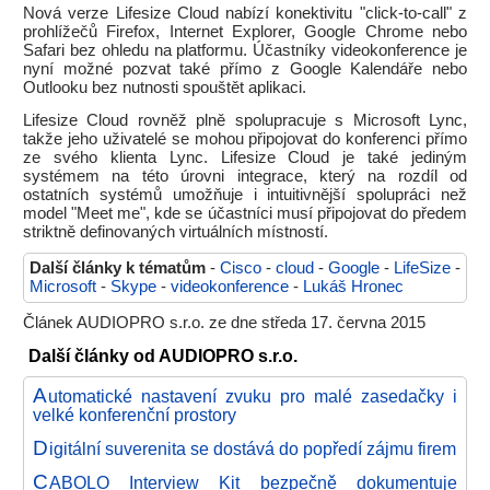
Nová verze Lifesize Cloud nabízí konektivitu "click-to-call" z
prohlížečů Firefox, Internet Explorer, Google Chrome nebo
Safari bez ohledu na platformu. Účastníky videokonference je
nyní možné pozvat také přímo z Google Kalendáře nebo
Outlooku bez nutnosti spouštět aplikaci.
Lifesize Cloud rovněž plně spolupracuje s Microsoft Lync,
takže jeho uživatelé se mohou připojovat do konferenci přímo
ze svého klienta Lync. Lifesize Cloud je také jediným
systémem na této úrovni integrace, který na rozdíl od
ostatních systémů umožňuje i intuitivnější spolupráci než
model "Meet me", kde se účastníci musí připojovat do předem
striktně definovaných virtuálních místností.
Další články k tématům
-
Cisco
-
cloud
-
Google
-
LifeSize
-
Microsoft
-
Skype
-
videokonference
-
Lukáš Hronec
Článek AUDIOPRO s.r.o. ze dne středa 17. června 2015
Další články od AUDIOPRO s.r.o.
A
utomatické nastavení zvuku pro malé zasedačky i
velké konferenční prostory
D
igitální suverenita se dostává do popředí zájmu firem
C
ABOLO Interview Kit bezpečně dokumentuje