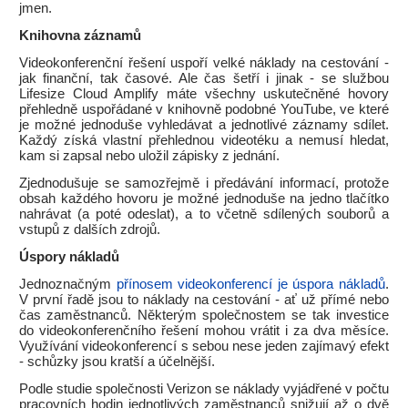
jmen.
Knihovna záznamů
Videokonferenční řešení uspoří velké náklady na cestování -
jak finanční, tak časové. Ale čas šetří i jinak - se službou
Lifesize Cloud Amplify máte všechny uskutečněné hovory
přehledně uspořádané v knihovně podobné YouTube, ve které
je možné jednoduše vyhledávat a jednotlivé záznamy sdílet.
Každý získá vlastní přehlednou videotéku a nemusí hledat,
kam si zapsal nebo uložil zápisky z jednání.
Zjednodušuje se samozřejmě i předávání informací, protože
obsah každého hovoru je možné jednoduše na jedno tlačítko
nahrávat (a poté odeslat), a to včetně sdílených souborů a
vstupů z dalších zdrojů.
Úspory nákladů
Jednoznačným
přínosem videokonferencí je úspora nákladů
.
V první řadě jsou to náklady na cestování - ať už přímé nebo
čas zaměstnanců. Některým společnostem se tak investice
do videokonferenčního řešení mohou vrátit i za dva měsíce.
Využívání videokonferencí s sebou nese jeden zajímavý efekt
- schůzky jsou kratší a účelnější.
Podle studie společnosti Verizon se náklady vyjádřené v počtu
pracovních hodin jednotlivých zaměstnanců snižují až o dvě