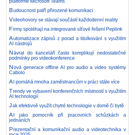
platformě Microsoft Teams
B
udoucnost patří přirozené komunikaci
V
ideohovory se stávají součástí každodenní reality
F
irmy spoléhají na integrované síťové řešení Peplink
A
utomatizace zápisů z porad a titulkování s využitím
AI nástrojů
N
ávrat do kanceláří často komplikují nedostatečné
podmínky pro videokonference
N
ová generace offline AI pro audio a video systémy
Cabolo
A
I pomáhá mnoha zaměstnancům v práci stále více
T
rendy ve vybavení konferenčních místností s využitím
AI technologií
J
ak efektivně využít chytré technologie v domě či bytě
A
I jako pomocník při pracovních schůzkách a
jednáních
P
rezentační a komunikační audio a videotechnika v
roce 2025