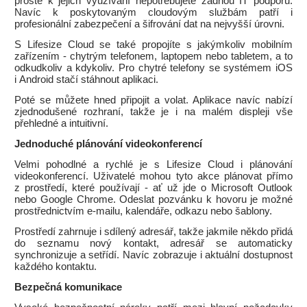
prostě k jejich využívání nepotřebujete žádnou IT podporu.
Navíc k poskytovaným cloudovým službám patří i
profesionální zabezpečení a šifrování dat na nejvyšší úrovni.
S Lifesize Cloud se také propojíte s jakýmkoliv mobilním
zařízením - chytrým telefonem, laptopem nebo tabletem, a to
odkudkoliv a kdykoliv. Pro chytré telefony se systémem iOS
i Android stačí stáhnout aplikaci.
Poté se můžete hned připojit a volat. Aplikace navíc nabízí
zjednodušené rozhraní, takže je i na malém displeji vše
přehledné a intuitivní.
Jednoduché plánování videokonferencí
Velmi pohodlné a rychlé je s Lifesize Cloud i plánování
videokonferencí. Uživatelé mohou tyto akce plánovat přímo
z prostředí, které používají - ať už jde o Microsoft Outlook
nebo Google Chrome. Odeslat pozvánku k hovoru je možné
prostřednictvím e-mailu, kalendáře, odkazu nebo šablony.
Prostředí zahrnuje i sdílený adresář, takže jakmile někdo přidá
do seznamu nový kontakt, adresář se automaticky
synchronizuje a setřídí. Navíc zobrazuje i aktuální dostupnost
každého kontaktu.
Bezpečná komunikace