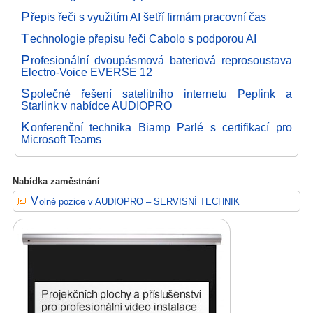
P
řepis řeči s využitím AI šetří firmám pracovní čas
T
echnologie přepisu řeči Cabolo s podporou AI
P
rofesionální dvoupásmová bateriová reprosoustava
Electro-Voice EVERSE 12
S
polečné řešení satelitního internetu Peplink a
Starlink v nabídce AUDIOPRO
K
onferenční technika Biamp Parlé s certifikací pro
Microsoft Teams
Nabídka zaměstnání
Volné pozice v AUDIOPRO – SERVISNÍ TECHNIK