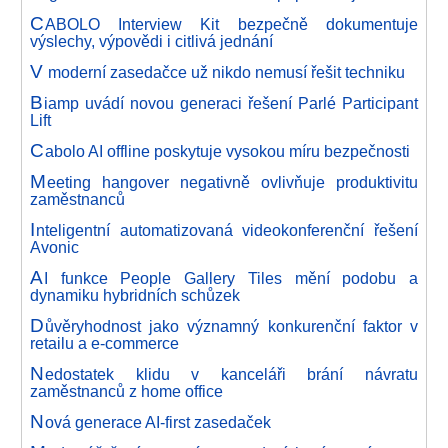
C
ABOLO Interview Kit bezpečně dokumentuje
výslechy, výpovědi i citlivá jednání
V
moderní zasedačce už nikdo nemusí řešit techniku
B
iamp uvádí novou generaci řešení Parlé Participant
Lift
C
abolo AI offline poskytuje vysokou míru bezpečnosti
M
eeting hangover negativně ovlivňuje produktivitu
zaměstnanců
I
nteligentní automatizovaná videokonferenční řešení
Avonic
A
I funkce People Gallery Tiles mění podobu a
dynamiku hybridních schůzek
D
ůvěryhodnost jako významný konkurenční faktor v
retailu a e-commerce
N
edostatek klidu v kanceláři brání návratu
zaměstnanců z home office
N
ová generace AI-first zasedaček