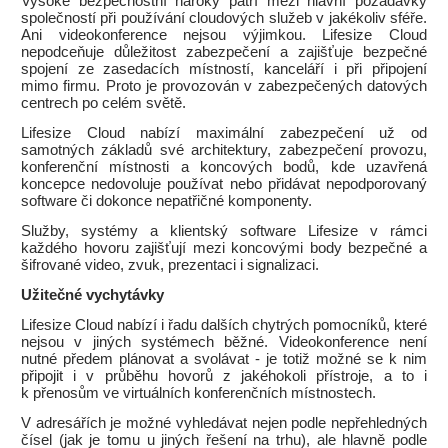
Vysoké bezpečnostní nároky patří mezi hlavní požadavky
společností při používání cloudových služeb v jakékoliv sféře.
Ani videokonference nejsou výjimkou. Lifesize Cloud
nepodceňuje důležitost zabezpečení a zajišťuje bezpečné
spojení ze zasedacích místností, kanceláří i při připojení
mimo firmu. Proto je provozován v zabezpečených datových
centrech po celém světě.
Lifesize Cloud nabízí maximální zabezpečení už od
samotných základů své architektury, zabezpečení provozu,
konferenční místnosti a koncových bodů, kde uzavřená
koncepce nedovoluje používat nebo přidávat nepodporovaný
software či dokonce nepatřičné komponenty.
Služby, systémy a klientský software Lifesize v rámci
každého hovoru zajišťují mezi koncovými body bezpečné a
šifrované video, zvuk, prezentaci i signalizaci.
Užitečné vychytávky
Lifesize Cloud nabízí i řadu dalších chytrých pomocníků, které
nejsou v jiných systémech běžné. Videokonference není
nutné předem plánovat a svolávat - je totiž možné se k nim
připojit i v průběhu hovorů z jakéhokoli přístroje, a to i
k přenosům ve virtuálních konferenčních místnostech.
V adresářích je možné vyhledávat nejen podle nepřehledných
čísel (jak je tomu u jiných řešení na trhu), ale hlavně podle