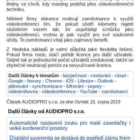
třetiny ve chvíli, kdy meeting probíhá přes videokonferenční
techniku.
Některé firmy dokonce motivují zaměstnance k využití
videokonferencí tím, že pokud ušetří kilometry najeté
služebním vozem tak, že uspořádají schůzku jako
videokonferenci, mohou je pak využít pro své soukromé
účely. To zaměstnanci vítají jako zajímavý benefit.
Z hlediska nákladů je velmi důležitá také flexibilita řešení.
Pokud firma roste, stačí pořídit licence pro další uživatele.
Stejně tak je jednoduché počet uživatelů zredukovat, takže se
zbytečně neutrácejí peníze za nevyužívané licence.
Další články k tématům
-
bezpečnost
-
cestování
-
cloud
-
Google
-
hovory
-
Chrome
-
iOS
-
Lifesize
-
Outlook
-
plánování
-
synchronizace
-
šifrování
-
úspory
-
videoknihovna
-
videokonference
-
YouTube
-
zaměstnanci
Článek AUDIOPRO s.r.o. ze dne čtvrtek 15. srpna 2019
Další články od AUDIOPRO s.r.o.
A
utomatické nastavení zvuku pro malé zasedačky i
velké konferenční prostory
D
igitální suverenita se dostává do popředí zájmu firem