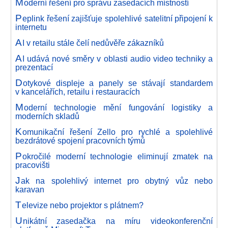
M
oderní řešení pro správu zasedacích místností
P
eplink řešení zajišťuje spolehlivé satelitní připojení k
internetu
A
I v retailu stále čelí nedůvěře zákazníků
A
I udává nové směry v oblasti audio video techniky a
prezentací
D
otykové displeje a panely se stávají standardem
v kancelářích, retailu i restauracích
M
oderní technologie mění fungování logistiky a
moderních skladů
K
omunikační řešení Zello pro rychlé a spolehlivé
bezdrátové spojení pracovních týmů
P
okročilé moderní technologie eliminují zmatek na
pracovišti
J
ak na spolehlivý internet pro obytný vůz nebo
karavan
T
elevize nebo projektor s plátnem?
U
nikátní zasedačka na míru videokonferenční