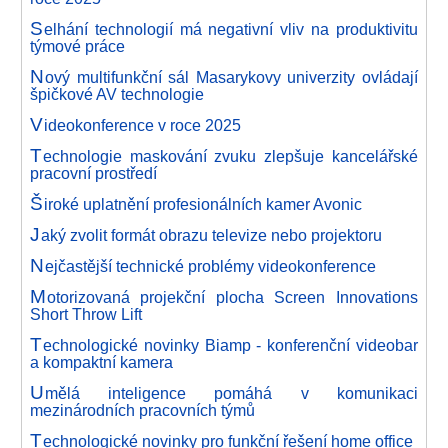
S
elhání technologií má negativní vliv na produktivitu
týmové práce
N
ový multifunkční sál Masarykovy univerzity ovládají
špičkové AV technologie
V
ideokonference v roce 2025
T
echnologie maskování zvuku zlepšuje kancelářské
pracovní prostředí
Š
iroké uplatnění profesionálních kamer Avonic
J
aký zvolit formát obrazu televize nebo projektoru
N
ejčastější technické problémy videokonference
M
otorizovaná projekční plocha Screen Innovations
Short Throw Lift
T
echnologické novinky Biamp - konferenční videobar
a kompaktní kamera
U
mělá inteligence pomáhá v komunikaci
mezinárodních pracovních týmů
T
echnologické novinky pro funkční řešení home office