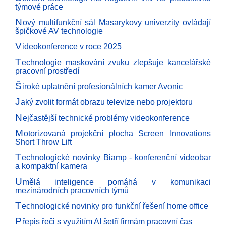
týmové práce
N
ový multifunkční sál Masarykovy univerzity ovládají
špičkové AV technologie
V
ideokonference v roce 2025
T
echnologie maskování zvuku zlepšuje kancelářské
pracovní prostředí
Š
iroké uplatnění profesionálních kamer Avonic
J
aký zvolit formát obrazu televize nebo projektoru
N
ejčastější technické problémy videokonference
M
otorizovaná projekční plocha Screen Innovations
Short Throw Lift
T
echnologické novinky Biamp - konferenční videobar
a kompaktní kamera
U
mělá inteligence pomáhá v komunikaci
mezinárodních pracovních týmů
T
echnologické novinky pro funkční řešení home office
P
řepis řeči s využitím AI šetří firmám pracovní čas