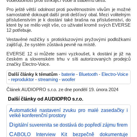
voděodolnost proti stříkající vodě a slabému dešti.
Pro ještě větší odolnost proti povětrnostním vlivům je možné
samostatně dokoupit další proti dešťový obal. Mezi volitelným
příslušenstvím je k dostání také brašna na příslušenství, do
které by se mělo vejít vše, co uživatel kromě svých EVERSE
12 potřebuje.
Vestavěné nožičky s protiskluzovými pryžovými podložkami
zajišťují, že systém zůstává pevně na místě.
EVERSE 12 si můžete sami vyzkoušet, k dostání je již na
českém a slovenském trhu v síti autorizovaných prodejců
značky Electro-Voice.
Další články k tématům
-
baterie
-
Bluetooth
-
Electro-Voice
-
reproduktor
-
streaming
-
woofer
Článek AUDIOPRO s.r.o. ze dne pondělí 19. února 2024
Další články od AUDIOPRO s.r.o.
A
utomatické nastavení zvuku pro malé zasedačky i
velké konferenční prostory
D
igitální suverenita se dostává do popředí zájmu firem
C
ABOLO Interview Kit bezpečně dokumentuje