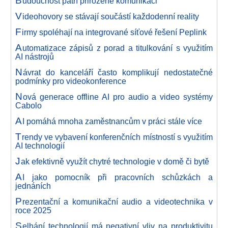
B
udoucnost patří přirozené komunikaci
V
ideohovory se stávají součástí každodenní reality
F
irmy spoléhají na integrované síťové řešení Peplink
A
utomatizace zápisů z porad a titulkování s využitím
AI nástrojů
N
ávrat do kanceláří často komplikují nedostatečné
podmínky pro videokonference
N
ová generace offline AI pro audio a video systémy
Cabolo
A
I pomáhá mnoha zaměstnancům v práci stále více
T
rendy ve vybavení konferenčních místností s využitím
AI technologií
J
ak efektivně využít chytré technologie v domě či bytě
A
I jako pomocník při pracovních schůzkách a
jednáních
P
rezentační a komunikační audio a videotechnika v
roce 2025
S
elhání technologií má negativní vliv na produktivitu