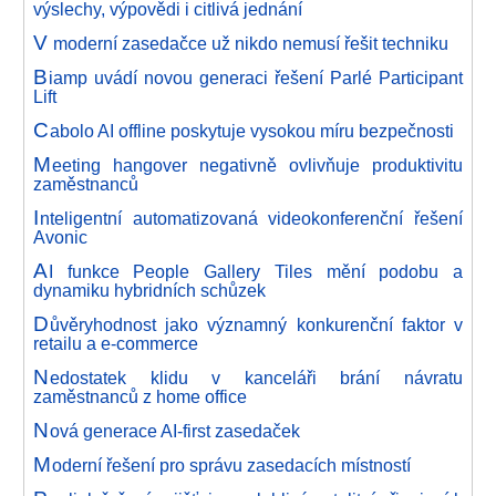
výslechy, výpovědi i citlivá jednání
V
moderní zasedačce už nikdo nemusí řešit techniku
B
iamp uvádí novou generaci řešení Parlé Participant
Lift
C
abolo AI offline poskytuje vysokou míru bezpečnosti
M
eeting hangover negativně ovlivňuje produktivitu
zaměstnanců
I
nteligentní automatizovaná videokonferenční řešení
Avonic
A
I funkce People Gallery Tiles mění podobu a
dynamiku hybridních schůzek
D
ůvěryhodnost jako významný konkurenční faktor v
retailu a e-commerce
N
edostatek klidu v kanceláři brání návratu
zaměstnanců z home office
N
ová generace AI-first zasedaček
M
oderní řešení pro správu zasedacích místností