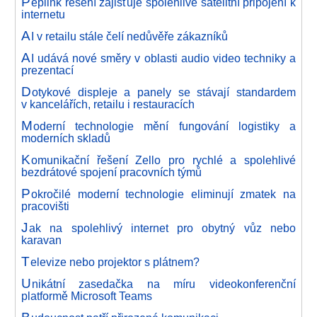
P
eplink řešení zajišťuje spolehlivé satelitní připojení k
internetu
A
I v retailu stále čelí nedůvěře zákazníků
A
I udává nové směry v oblasti audio video techniky a
prezentací
D
otykové displeje a panely se stávají standardem
v kancelářích, retailu i restauracích
M
oderní technologie mění fungování logistiky a
moderních skladů
K
omunikační řešení Zello pro rychlé a spolehlivé
bezdrátové spojení pracovních týmů
P
okročilé moderní technologie eliminují zmatek na
pracovišti
J
ak na spolehlivý internet pro obytný vůz nebo
karavan
T
elevize nebo projektor s plátnem?
U
nikátní zasedačka na míru videokonferenční
platformě Microsoft Teams