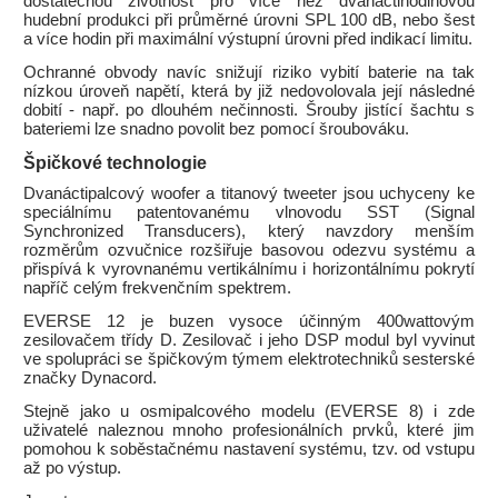
dostatečnou životnost pro více než dvanáctihodinovou
hudební produkci při průměrné úrovni SPL 100 dB, nebo šest
a více hodin při maximální výstupní úrovni před indikací limitu.
Ochranné obvody navíc snižují riziko vybití baterie na tak
nízkou úroveň napětí, která by již nedovolovala její následné
dobití - např. po dlouhém nečinnosti. Šrouby jistící šachtu s
bateriemi lze snadno povolit bez pomocí šroubováku.
Špičkové technologie
Dvanáctipalcový woofer a titanový tweeter jsou uchyceny ke
speciálnímu patentovanému vlnovodu SST (Signal
Synchronized Transducers), který navzdory menším
rozměrům ozvučnice rozšiřuje basovou odezvu systému a
přispívá k vyrovnanému vertikálnímu i horizontálnímu pokrytí
napříč celým frekvenčním spektrem.
EVERSE 12 je buzen vysoce účinným 400wattovým
zesilovačem třídy D. Zesilovač i jeho DSP modul byl vyvinut
ve spolupráci se špičkovým týmem elektrotechniků sesterské
značky Dynacord.
Stejně jako u osmipalcového modelu (EVERSE 8) i zde
uživatelé naleznou mnoho profesionálních prvků, které jim
pomohou k soběstačnému nastavení systému, tzv. od vstupu
až po výstup.