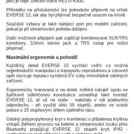
jako je např. Electro-Voice RE3 či R300.
Přihrádku na příslušenství lze jednoduše připevnit na vršek
EVERSE 12, tak aby byl přijímač bezpečně usazen na místě.
Součástí výbavy je také nabíjecí port pro mobilní zařízení,
pokud je při streamování potřeba dobíjení.
Další možnosti připojení pak zajišťují kombinované XLR/TRS
konektory, 3,5mm stereo jack a TRS vstup pro nožní
přepínač.
Maximální ergonomie a pohodlí
Každičký detail EVERSE 12 vychází vstříc co možná
nejjednodušší manipulaci a transportu reproduktoru a zároveň
opět stvrzuje reputaci systémů EV coby mimořádně odolných
zařízení.
Ergonomicky tvarovaná a na dotek měkká rukojeť spolu se
špičkově odlehčenou konstrukce usnadňují také montáž
EVERSE 12, ať už na stativ - naležato v roli pódiového
odposlechu - při využití úhlu 55 stupňů, anebo ve svislé
poloze s 25 stupňovým úhlem zpětného rázu.
Odolný polypropylenový kryt v kombinaci s přibalenou krytkou
vstupů (během provozu na baterie a streamování zvuku přes
Bluetooth) propůjčují EVERSE 12 stupeň krytí IP43 -