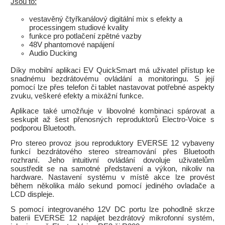
Jsou to:
vestavěný čtyřkanálový digitální mix s efekty a
processingem studiové kvality
funkce pro potlačení zpětné vazby
48V phantomové napájení
Audio Ducking
Díky mobilní aplikaci EV QuickSmart má uživatel přístup ke
snadnému bezdrátovému ovládání a monitoringu. S její
pomocí lze přes telefon či tablet nastavovat potřebné aspekty
zvuku, veškeré efekty a mixážní funkce.
Aplikace také umožňuje v libovolné kombinaci spárovat a
seskupit až šest přenosných reproduktorů Electro-Voice s
podporou Bluetooth.
Pro stereo provoz jsou reproduktory EVERSE 12 vybaveny
funkcí bezdrátového stereo streamování přes Bluetooth
rozhraní. Jeho intuitivní ovládání dovoluje uživatelům
soustředit se na samotné představení a výkon, nikoliv na
hardware. Nastavení systému v místě akce lze provést
během několika málo sekund pomocí jediného ovladače a
LCD displeje.
S pomocí integrovaného 12V DC portu lze pohodlně skrze
baterii EVERSE 12 napájet bezdrátový mikrofonní systém,