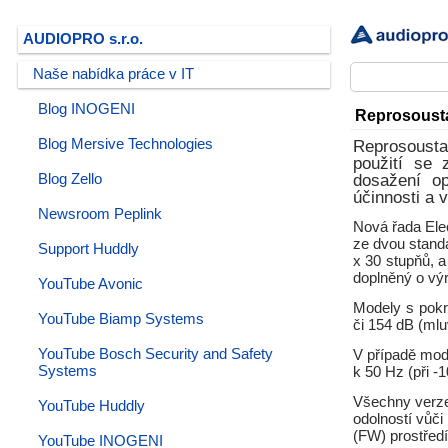
AUDIOPRO s.r.o.
Naše nabídka práce v IT
Blog INOGENI
Reprosousta
Blog Mersive Technologies
Reprosoust
použití se 
Blog Zello
dosažení op
účinnosti a
Newsroom Peplink
Nová řada Ele
ze dvou stand
Support Huddly
x 30 stupňů, a
doplněný o vý
YouTube Avonic
Modely s pokr
YouTube Biamp Systems
či 154 dB (mlu
YouTube Bosch Security and Safety
V případě mod
Systems
k 50 Hz (při -1
Všechny verze
YouTube Huddly
odolností vůč
(FW) prostředí
YouTube INOGENI