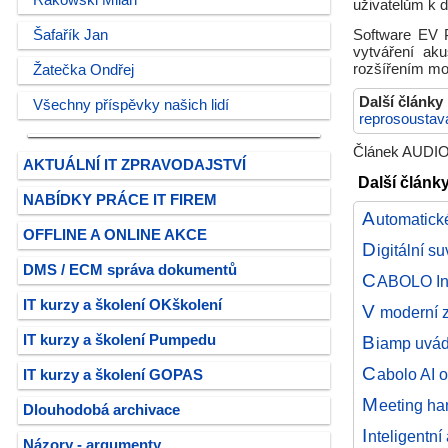
Rakowski Milan
uživatelům k d
Šafařík Jan
Software EV P
vytváření ak
rozšířením mo
Žatečka Ondřej
Další články
Všechny příspěvky našich lidí
reprosoustav
Článek AUDIOP
AKTUÁLNÍ IT ZPRAVODAJSTVÍ
Další článk
NABÍDKY PRÁCE IT FIREM
A
utomatick
OFFLINE A ONLINE AKCE
D
igitální s
DMS / ECM správa dokumentů
C
ABOLO Int
IT kurzy a školení OKškolení
V
moderní z
B
IT kurzy a školení Pumpedu
iamp uvádí
C
abolo AI 
IT kurzy a školení GOPAS
M
eeting ha
Dlouhodobá archivace
I
nteligentn
Názory - argumenty