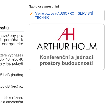
Nabídka zaměstnání
Volné pozice v AUDIOPRO – SERVISNÍ
TECHNIK
reálů
avrženy pro
ení pomáhá k
 energetické
teré vycházejí
0 x 40 nebo 40
jný typ pokrytí
151 dB (hudba)
55 dB (řeč) až
eních s různou
cela otevřeném