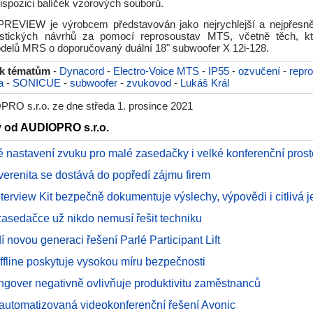
ispozici balíček vzorových souborů.
REVIEW je výrobcem představován jako nejrychlejší a nejpřesněj
ustických návrhů za pomocí reprosoustav MTS, včetně těch, kte
delů MRS o doporučovaný duální 18" subwoofer X 12i-128.
 k tématům
-
Dynacord
-
Electro-Voice MTS
-
IP55
-
ozvučení
-
repr
a
-
SONICUE
-
subwoofer
-
zvukovod
-
Lukáš Král
RO s.r.o. ze dne středa 1. prosince 2021
y od AUDIOPRO s.r.o.
é nastavení zvuku pro malé zasedačky i velké konferenční prost
uverenita se dostává do popředí zájmu firem
erview Kit bezpečně dokumentuje výslechy, výpovědi i citlivá 
asedačce už nikdo nemusí řešit techniku
 novou generaci řešení Parlé Participant Lift
offline poskytuje vysokou míru bezpečnosti
ngover negativně ovlivňuje produktivitu zaměstnanců
í automatizovaná videokonferenční řešení Avonic