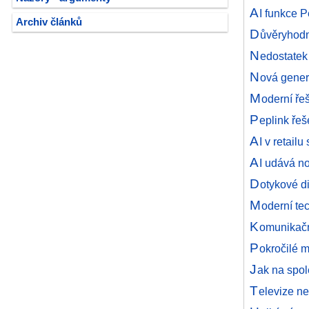
A
I funkce 
Archiv článků
D
ůvěryhodn
N
edostatek
N
ová gener
M
oderní ře
P
eplink řeš
A
I v retail
A
I udává no
D
otykové di
M
oderní te
K
omunikačn
P
okročilé m
J
ak na spol
T
elevize ne