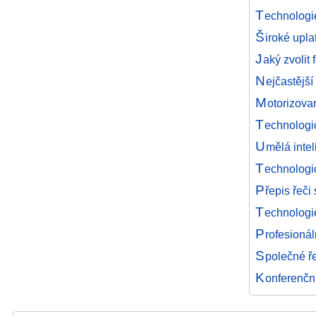
T
echnologi
Š
iroké upl
J
aký zvolit
N
ejčastějš
M
otorizova
T
echnologi
U
mělá inte
T
echnologic
P
řepis řeči
T
echnologi
P
rofesioná
S
polečné ř
K
onferenční