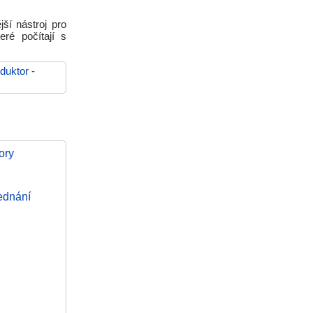
ší nástroj pro
ré počítají s
oduktor
-
ory
jednání