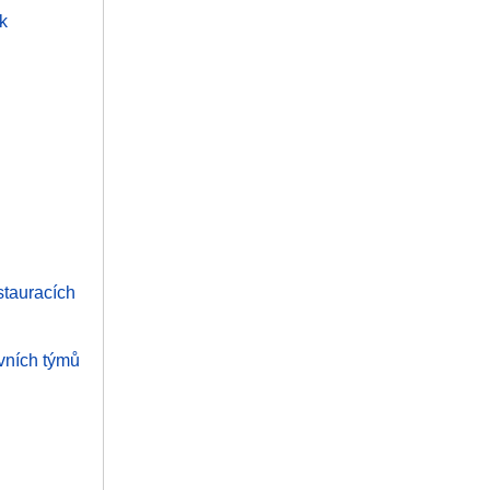
k
stauracích
ovních týmů