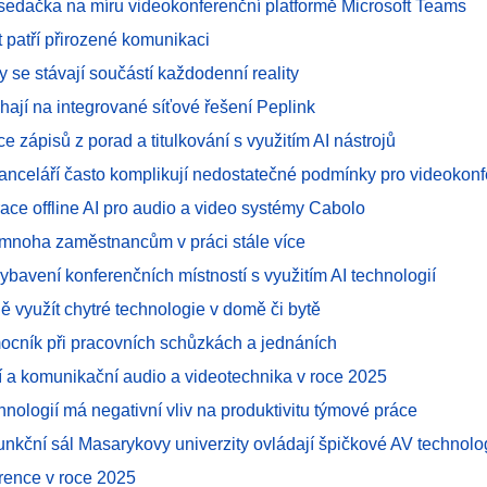
asedačka na míru videokonferenční platformě Microsoft Teams
 patří přirozené komunikaci
 se stávají součástí každodenní reality
hají na integrované síťové řešení Peplink
e zápisů z porad a titulkování s využitím AI nástrojů
kanceláří často komplikují nedostatečné podmínky pro videokon
ace offline AI pro audio a video systémy Cabolo
mnoha zaměstnancům v práci stále více
ybavení konferenčních místností s využitím AI technologií
ně využít chytré technologie v domě či bytě
mocník při pracovních schůzkách a jednáních
í a komunikační audio a videotechnika v roce 2025
hnologií má negativní vliv na produktivitu týmové práce
funkční sál Masarykovy univerzity ovládají špičkové AV technolo
rence v roce 2025