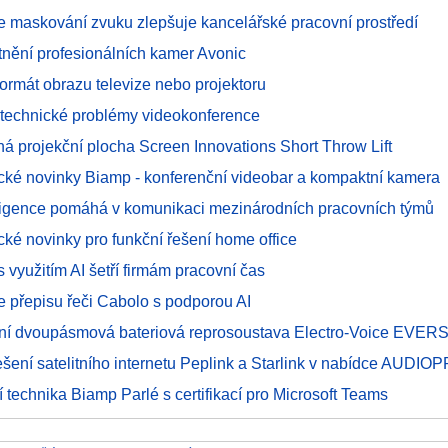
e maskování zvuku zlepšuje kancelářské pracovní prostředí
atnění profesionálních kamer Avonic
 formát obrazu televize nebo projektoru
í technické problémy videokonference
ná projekční plocha Screen Innovations Short Throw Lift
cké novinky Biamp - konferenční videobar a kompaktní kamera
ligence pomáhá v komunikaci mezinárodních pracovních týmů
ké novinky pro funkční řešení home office
 s využitím AI šetří firmám pracovní čas
e přepisu řeči Cabolo s podporou AI
lní dvoupásmová bateriová reprosoustava Electro-Voice EVER
ešení satelitního internetu Peplink a Starlink v nabídce AUDIO
 technika Biamp Parlé s certifikací pro Microsoft Teams