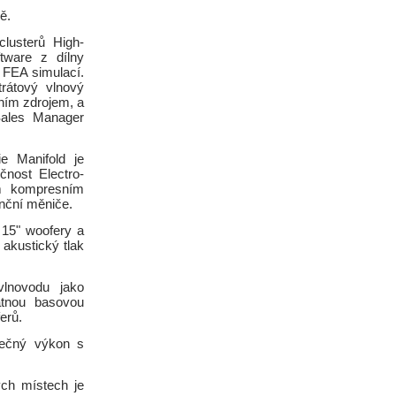
ě.
lusterů High-
tware z dílny
 FEA simulací.
trátový vlnový
ním zdrojem, a
Sales Manager
e Manifold je
čnost Electro-
ím kompresním
enční měniče.
 15" woofery a
akustický tlak
vlnovodu jako
atnou basovou
erů.
imečný výkon s
ch místech je