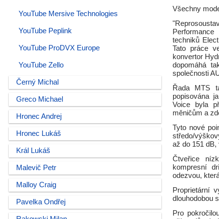
Všechny modely
YouTube Mersive Technologies
"Reprosousta
YouTube Peplink
Performance 
techniků Elec
YouTube ProDVX Europe
Tato práce ve
konvertor Hyd
YouTube Zello
dopomáhá tak
společnosti 
Černý Michal
Řada MTS tak
popisována ja
Greco Michael
Voice byla p
měničům a zdok
Hronec Andrej
Tyto nové poi
Hronec Lukáš
středo/výškov
až do 151 dB, 
Král Lukáš
Čtveřice níz
kompresní dr
Malevič Petr
odezvou, kter
Malloy Craig
Proprietární 
dlouhodobou sp
Pavelka Ondřej
Pro pokročil