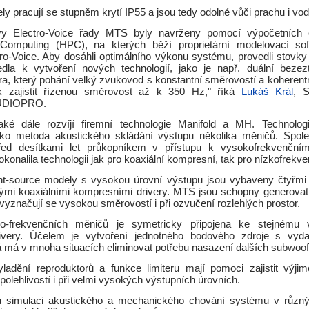
 pracují se stupněm krytí IP55 a jsou tedy odolné vůči prachu i vod
vy Electro-Voice řady MTS byly navrženy pomocí výpočetních c
Computing (HPC), na kterých běží proprietární modelovací sof
tro-Voice. Aby dosáhli optimálního výkonu systému, provedli stovky
dla k vytvoření nových technologií, jako je např. duální bezez
ra, který pohání velký zvukovod s konstantní směrovostí a koherent
 zajistit řízenou směrovost až k 350 Hz," říká
Lukáš Král
, 
AUDIOPRO.
é dále rozvíjí firemní technologie Manifold a MH. Technologi
ko metoda akustického skládání výstupu několika měničů. Spole
řed desítkami let průkopníkem v přístupu k vysokofrekvenčn
onalila technologii jak pro koaxiální kompresní, tak pro nízkofrekv
nt-source modely s vysokou úrovní výstupu jsou vybaveny čtyřmi
ými koaxiálními kompresními drivery. MTS jsou schopny generovat 
vyznačují se vysokou směrovostí i při ozvučení rozlehlých prostor.
ko-frekvenčních měničů je symetricky připojena ke stejnému 
ivery. Účelem je vytvoření jednotného bodového zdroje s vyd
á má v mnoha situacích eliminovat potřebu nasazení dalších subwoof
vyladění reproduktorů a funkce limiteru mají pomoci zajistit výj
olehlivostí i při velmi vysokých výstupních úrovních.
ou simulaci akustického a mechanického chování systému v různý