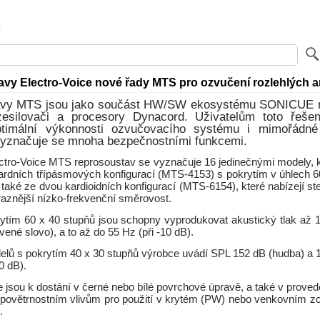
vy Electro-Voice nové řady MTS pro ozvučení rozlehlých a
avy MTS jsou jako součást HW/SW ekosystému SONICUE n
zesilovači a procesory Dynacord. Uživatelům toto řeš
timální výkonnosti ozvučovacího systému i mimořádné
 vyznačuje se mnoha bezpečnostními funkcemi.
ctro-Voice MTS reprosoustav se vyznačuje 16 jedinečnými modely, k
ardních třípásmových konfigurací (MTS-4153) s pokrytím v úhlech 6
 také ze dvou kardioidních konfigurací (MTS-6154), které nabízejí ste
raznější nízko-frekvenční směrovost.
ytím 60 x 40 stupňů jsou schopny vyprodukovat akustický tlak až 
vené slovo), a to až do 55 Hz (při -10 dB).
elů s pokrytím 40 x 30 stupňů výrobce uvádí SPL 152 dB (hudba) a 1
0 dB).
 jsou k dostání v černé nebo bílé povrchové úpravě, a také v proved
i povětrnostním vlivům pro použití v krytém (PW) nebo venkovním z
.