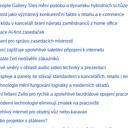
People Gallery Tiles mění podobu a dynamiku hybridních schůze
ost jako významný konkurenční faktor v retailu a e-commerce
 klidu v kanceláři brání návratu zaměstnanců z home office
ace AI-first zasedaček
šení pro správu zasedacích místností
ení zajišťuje spolehlivé satelitní připojení k internetu
u stále čelí nedůvěře zákazníků
vé směry v oblasti audio video techniky a prezentací
spleje a panely se stávají standardem v kancelářích, retailu i re
chnologie mění fungování logistiky a moderních skladů
í řešení Zello pro rychlé a spolehlivé bezdrátové spojení prac
oderní technologie eliminují zmatek na pracovišti
ehlivý internet pro obytný vůz nebo karavan
bo projektor s plátnem?