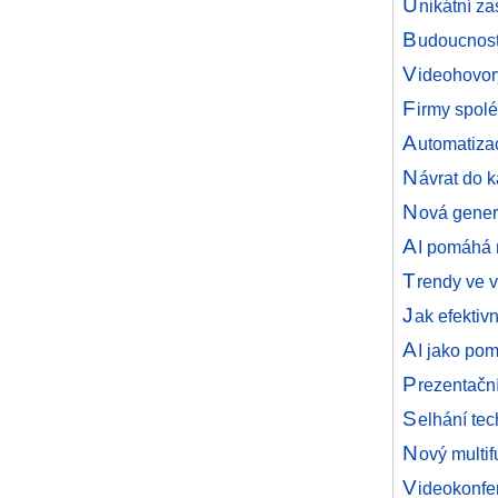
U
nikátní z
B
udoucnost
V
ideohovory
F
irmy spolé
A
utomatizac
N
ávrat do 
N
ová gener
A
I pomáhá 
T
rendy ve v
J
ak efektiv
A
I jako po
P
rezentačn
S
elhání tec
N
ový multi
V
ideokonfe