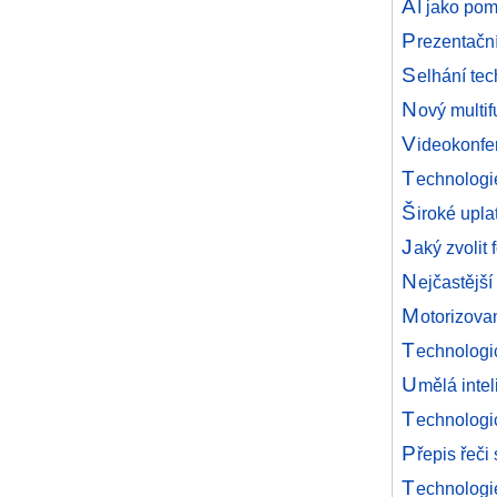
A
I jako po
P
rezentačn
S
elhání tec
N
ový multi
V
ideokonfe
T
echnologi
Š
iroké upl
J
aký zvolit
N
ejčastějš
M
otorizova
T
echnologi
U
mělá inte
T
echnologic
P
řepis řeči
T
echnologi