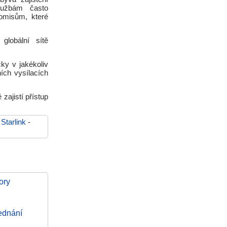
službám často
omisům, které
globální sítě
cky v jakékoliv
ích vysílacích
zajistí přístup
-
Starlink
-
ory
jednání