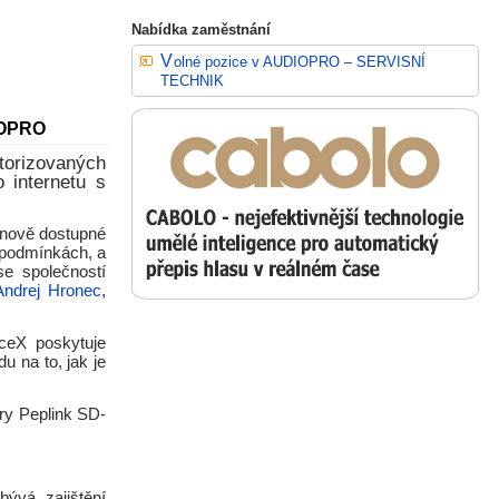
Nabídka zaměstnání
Volné pozice v AUDIOPRO – SERVISNÍ
TECHNIK
DIOPRO
orizovaných
o internetu s
enově dostupné
h podmínkách, a
se společností
Andrej Hronec
,
aceX poskytuje
u na to, jak je
ry Peplink SD-
bývá zajištění