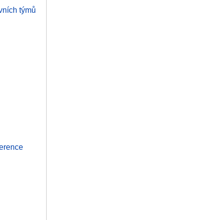
ovních týmů
ference