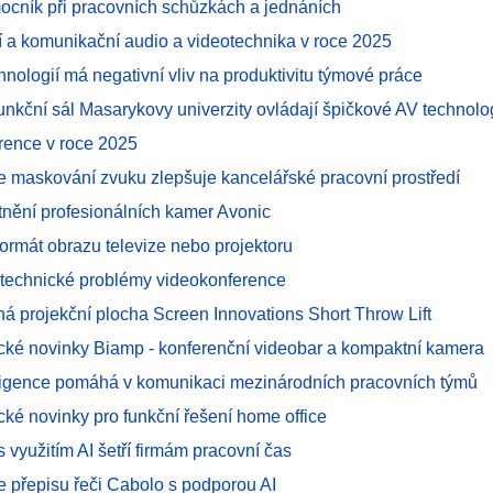
mocník při pracovních schůzkách a jednáních
í a komunikační audio a videotechnika v roce 2025
hnologií má negativní vliv na produktivitu týmové práce
funkční sál Masarykovy univerzity ovládají špičkové AV technolo
rence v roce 2025
e maskování zvuku zlepšuje kancelářské pracovní prostředí
atnění profesionálních kamer Avonic
 formát obrazu televize nebo projektoru
í technické problémy videokonference
ná projekční plocha Screen Innovations Short Throw Lift
cké novinky Biamp - konferenční videobar a kompaktní kamera
ligence pomáhá v komunikaci mezinárodních pracovních týmů
ké novinky pro funkční řešení home office
 s využitím AI šetří firmám pracovní čas
e přepisu řeči Cabolo s podporou AI