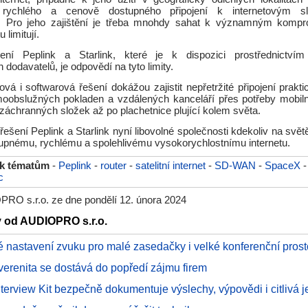
, rychlého a cenově dostupného připojení k internetovým 
é. Pro jeho zajištění je třeba mnohdy sahat k významným kompr
u limitují.
ení Peplink a Starlink, které je k dispozici prostřednictvím 
 dodavatelů, je odpovědí na tyto limity.
á i softwarová řešení dokážou zajistit nepřetržité připojení prakti
moobslužných pokladen a vzdálených kanceláří přes potřeby mobiln
 záchranných složek až po plachetnice plující kolem světa.
šení Peplink a Starlink nyní libovolné společnosti kdekoliv na světě 
upnému, rychlému a spolehlivému vysokorychlostnímu internetu.
 k tématům
-
Peplink
-
router
-
satelitní internet
-
SD-WAN
-
SpaceX
c
RO s.r.o. ze dne pondělí 12. února 2024
y od AUDIOPRO s.r.o.
é nastavení zvuku pro malé zasedačky i velké konferenční prost
uverenita se dostává do popředí zájmu firem
erview Kit bezpečně dokumentuje výslechy, výpovědi i citlivá 