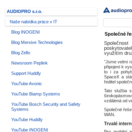
AUDIOPRO s.r.o.
Naše nabídka práce v IT
Blog INOGENI
Společné ře
Blog Mersive Technologies
Společnost
poskytovatel
Blog Zello
využitím dru
"Jsme velmi r
Newsroom Peplink
připojení k vy
to i za pohyb
Support Huddly
SpaceX a stáv
ředitel spole
YouTube Avonic
Tato služba s
YouTube Biamp Systems
širokopásmové 
vzdálená od v
YouTube Bosch Security and Safety
Systems
Společné řeše
WAN.
YouTube Huddly
Trvalé inter
YouTube INOGENI
Pro mobilní i