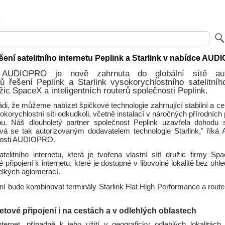
šení satelitního internetu Peplink a Starlink v nabídce AU
 AUDIOPRO je nově zahrnuta do globální sítě aut
ů řešení Peplink a Starlink vysokorychlostního satelitníh
žic SpaceX a inteligentních routerů společnosti Peplink.
ádi, že můžeme nabízet špičkové technologie zahrnující stabilní a c
sokorychlostní síti odkudkoli, včetně instalací v náročných přírodníc
u. Náš dlouholetý partner společnost Peplink uzavřela dohodu 
á se tak autorizovaným dodavatelem technologie Starlink," říká
čnosti AUDIOPRO.
atelitního internetu, která je tvořena vlastní sítí družic firmy Sp
připojení k internetu, které je dostupné v libovolné lokalitě bez ohled
elkých aglomerací.
ní bude kombinovat terminály Starlink Flat High Performance a route
netové připojení i na cestách a v odlehlých oblastech
nternet, případně k jeho užití v geograficky odlehlých lokalitách 