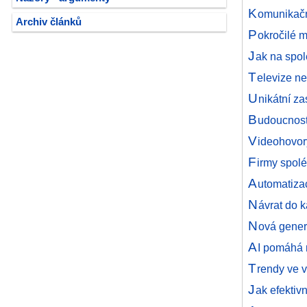
K
omunikačn
Archiv článků
P
okročilé m
J
ak na spol
T
elevize ne
U
nikátní z
B
udoucnost
V
ideohovory
F
irmy spolé
A
utomatizac
N
ávrat do 
N
ová gener
A
I pomáhá 
T
rendy ve v
J
ak efektiv