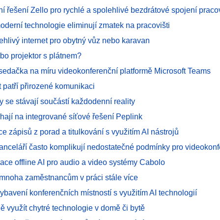
í řešení Zello pro rychlé a spolehlivé bezdrátové spojení prac
oderní technologie eliminují zmatek na pracovišti
ehlivý internet pro obytný vůz nebo karavan
bo projektor s plátnem?
asedačka na míru videokonferenční platformě Microsoft Teams
 patří přirozené komunikaci
 se stávají součástí každodenní reality
hají na integrované síťové řešení Peplink
e zápisů z porad a titulkování s využitím AI nástrojů
kanceláří často komplikují nedostatečné podmínky pro videokon
ace offline AI pro audio a video systémy Cabolo
mnoha zaměstnancům v práci stále více
ybavení konferenčních místností s využitím AI technologií
ně využít chytré technologie v domě či bytě