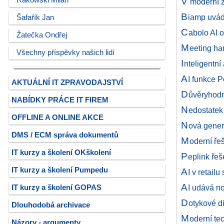
V
Rakowski Milan
moderní z
B
iamp uvádí
Šafařík Jan
C
abolo AI 
Žatečka Ondřej
M
eeting ha
Všechny příspěvky našich lidí
I
nteligentn
A
I funkce 
AKTUÁLNÍ IT ZPRAVODAJSTVÍ
D
ůvěryhodn
NABÍDKY PRÁCE IT FIREM
N
edostatek
OFFLINE A ONLINE AKCE
N
ová gener
DMS / ECM správa dokumentů
M
oderní ře
IT kurzy a školení OKškolení
P
eplink řeš
IT kurzy a školení Pumpedu
A
I v retail
A
I udává no
IT kurzy a školení GOPAS
D
otykové di
Dlouhodobá archivace
M
oderní te
Názory - argumenty