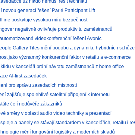
asedačce už nikdo nemusí řešit techniku
 novou generaci řešení Parlé Participant Lift
offline poskytuje vysokou míru bezpečnosti
ngover negativně ovlivňuje produktivitu zaměstnanců
í automatizovaná videokonferenční řešení Avonic
People Gallery Tiles mění podobu a dynamiku hybridních schůze
ost jako významný konkurenční faktor v retailu a e-commerce
 klidu v kanceláři brání návratu zaměstnanců z home office
ace AI-first zasedaček
šení pro správu zasedacích místností
ení zajišťuje spolehlivé satelitní připojení k internetu
u stále čelí nedůvěře zákazníků
vé směry v oblasti audio video techniky a prezentací
spleje a panely se stávají standardem v kancelářích, retailu i re
chnologie mění fungování logistiky a moderních skladů