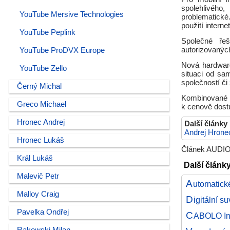
spolehlivého
YouTube Mersive Technologies
problematick
použití internet
YouTube Peplink
Společné řeš
autorizovaných
YouTube ProDVX Europe
Nová hardwarov
YouTube Zello
situaci od sa
společností či
Černý Michal
Kombinované ře
Greco Michael
k cenově dost
Hronec Andrej
Další články
Andrej Hrone
Hronec Lukáš
Článek AUDIOP
Král Lukáš
Další článk
Malevič Petr
A
utomatick
Malloy Craig
D
igitální s
Pavelka Ondřej
C
ABOLO Int