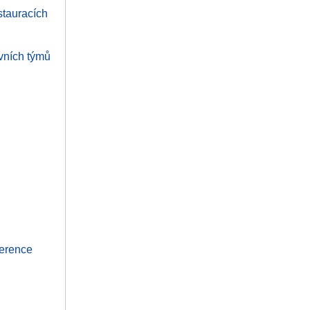
stauracích
ovních týmů
ference