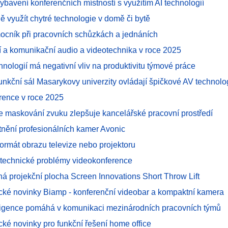
ybavení konferenčních místností s využitím AI technologií
ně využít chytré technologie v domě či bytě
mocník při pracovních schůzkách a jednáních
í a komunikační audio a videotechnika v roce 2025
hnologií má negativní vliv na produktivitu týmové práce
funkční sál Masarykovy univerzity ovládají špičkové AV technolo
rence v roce 2025
e maskování zvuku zlepšuje kancelářské pracovní prostředí
atnění profesionálních kamer Avonic
 formát obrazu televize nebo projektoru
í technické problémy videokonference
ná projekční plocha Screen Innovations Short Throw Lift
cké novinky Biamp - konferenční videobar a kompaktní kamera
ligence pomáhá v komunikaci mezinárodních pracovních týmů
ké novinky pro funkční řešení home office