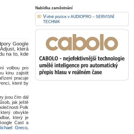
Nabídka zaměstnání
Volné pozice v AUDIOPRO – SERVISNÍ
TECHNIK
dpory Google
Adjust, která
du na to, kde
ní volbou pro
kinu zajistit
řízení pracuje
encí, které by
ry jsou čím dál
ůsob, jak ještě
olečnosti Polk
který obvykle
dbar, který je
Google Cast a
ichael Greco
,