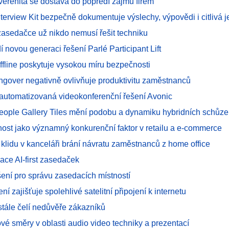
uverenita se dostává do popředí zájmu firem
erview Kit bezpečně dokumentuje výslechy, výpovědi i citlivá 
asedačce už nikdo nemusí řešit techniku
 novou generaci řešení Parlé Participant Lift
offline poskytuje vysokou míru bezpečnosti
ngover negativně ovlivňuje produktivitu zaměstnanců
í automatizovaná videokonferenční řešení Avonic
People Gallery Tiles mění podobu a dynamiku hybridních schůze
ost jako významný konkurenční faktor v retailu a e-commerce
 klidu v kanceláři brání návratu zaměstnanců z home office
ace AI-first zasedaček
šení pro správu zasedacích místností
ení zajišťuje spolehlivé satelitní připojení k internetu
u stále čelí nedůvěře zákazníků
vé směry v oblasti audio video techniky a prezentací