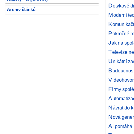
D
otykové di
Archiv článků
M
oderní te
K
omunikačn
P
okročilé m
J
ak na spol
T
elevize ne
U
nikátní z
B
udoucnost
V
ideohovory
F
irmy spolé
A
utomatizac
N
ávrat do 
N
ová gener
A
I pomáhá 