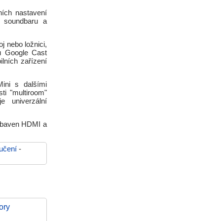
ních nastavení
u soundbaru a
j nebo ložnici,
u Google Cast
lních zařízení
ini s dalšími
ti "multiroom"
e univerzální
vybaven HDMI a
učení
-
ory