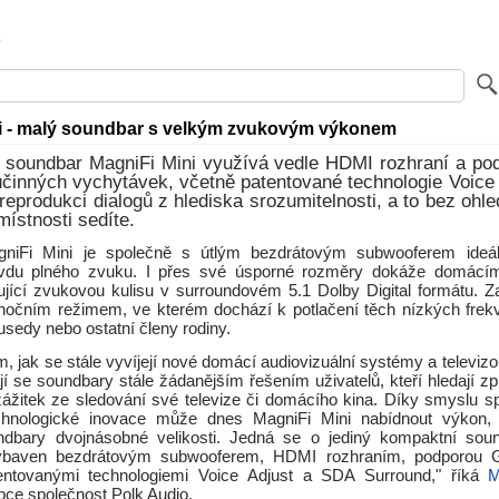
i - malý soundbar s velkým zvukovým výkonem
ý soundbar MagniFi Mini využívá vedle HDMI rozhraní a po
účinných vychytávek, včetně patentované technologie Voice 
 reprodukci dialogů z hlediska srozumitelnosti, a to bez ohle
ístnosti sedíte.
niFi Mini je společně s útlým bezdrátovým subwooferem ideál
avdu plného zvuku. I přes své úsporné rozměry dokáže domácímu 
ující zvukovou kulisu v surroundovém 5.1 Dolby Digital formátu. Za
 nočním režimem, ve kterém dochází k potlačení těch nízkých frekv
usedy nebo ostatní členy rodiny.
m, jak se stále vyvíjejí nové domácí audiovizuální systémy a televizo
vají se soundbary stále žádanějším řešením uživatelů, kteří hledají zp
 zážitek ze sledování své televize či domácího kina. Díky smyslu sp
chnologické inovace může dnes MagniFi Mini nabídnout výkon, 
ndbary dvojnásobné velikosti. Jedná se o jediný kompaktní soun
ybaven bezdrátovým subwooferem, HDMI rozhraním, podporou 
tentovanými technologiemi Voice Adjust a SDA Surround," říká
M
pce společnost Polk Audio.