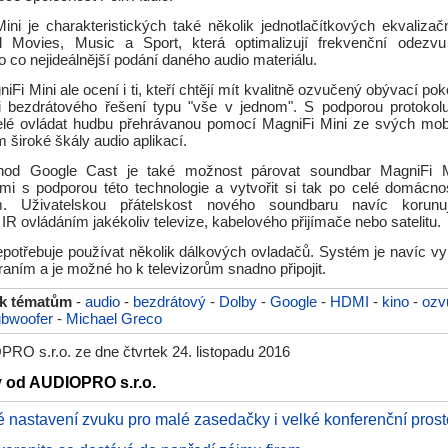
ini je charakteristických také několik jednotlačítkových ekvalizač
ad Movies, Music a Sport, která optimalizují frekvenční odezv
 co nejideálnější podání daného audio materiálu.
Fi Mini ale ocení i ti, kteří chtějí mít kvalitně ozvučený obývací poko
i bezdrátového řešení typu "vše v jednom". S podporou protokol
lé ovládat hudbu přehrávanou pomocí MagniFi Mini ze svých mobi
m široké škály audio aplikací.
od Google Cast je také možnost párovat soundbar MagniFi M
mi s podporou této technologie a vytvořit si tak po celé domácnos
. Uživatelskou přátelskost nového soundbaru navíc korunuj
s IR ovládáním jakékoliv televize, kabelového přijímače nebo satelitu.
nepotřebuje používat několik dálkových ovladačů. Systém je navíc 
aním a je možné ho k televizorům snadno připojit.
 k tématům
-
audio
-
bezdrátový
-
Dolby
-
Google
-
HDMI
-
kino
-
ozv
ubwoofer
-
Michael Greco
RO s.r.o. ze dne čtvrtek 24. listopadu 2016
y od AUDIOPRO s.r.o.
é nastavení zvuku pro malé zasedačky i velké konferenční prost