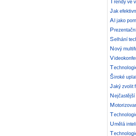
T
rendy ve v
J
ak efektiv
A
I jako po
P
rezentačn
S
elhání tec
N
ový multi
V
ideokonfe
T
echnologi
Š
iroké upl
J
aký zvolit
N
ejčastějš
M
otorizova
T
echnologi
U
mělá inte
T
echnologic