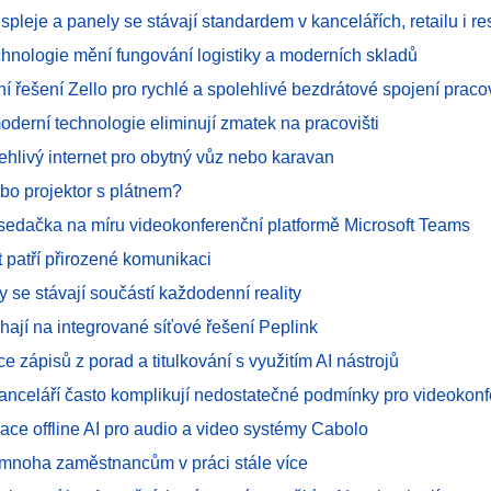
spleje a panely se stávají standardem v kancelářích, retailu i re
chnologie mění fungování logistiky a moderních skladů
í řešení Zello pro rychlé a spolehlivé bezdrátové spojení prac
oderní technologie eliminují zmatek na pracovišti
ehlivý internet pro obytný vůz nebo karavan
bo projektor s plátnem?
asedačka na míru videokonferenční platformě Microsoft Teams
 patří přirozené komunikaci
 se stávají součástí každodenní reality
hají na integrované síťové řešení Peplink
e zápisů z porad a titulkování s využitím AI nástrojů
kanceláří často komplikují nedostatečné podmínky pro videokon
ace offline AI pro audio a video systémy Cabolo
mnoha zaměstnancům v práci stále více