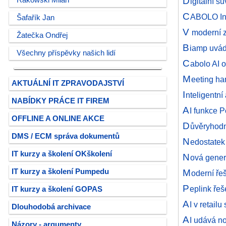
D
Rakowski Milan
igitální s
C
ABOLO Int
Šafařík Jan
V
moderní z
Žatečka Ondřej
B
iamp uvádí
Všechny příspěvky našich lidí
C
abolo AI 
M
eeting ha
AKTUÁLNÍ IT ZPRAVODAJSTVÍ
I
nteligentn
NABÍDKY PRÁCE IT FIREM
A
I funkce 
OFFLINE A ONLINE AKCE
D
ůvěryhodn
DMS / ECM správa dokumentů
N
edostatek
IT kurzy a školení OKškolení
N
ová gener
M
IT kurzy a školení Pumpedu
oderní ře
P
eplink řeš
IT kurzy a školení GOPAS
A
I v retail
Dlouhodobá archivace
A
I udává no
Názory - argumenty