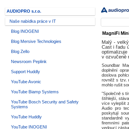
AUDIOPRO s.r.o.
Naše nabídka práce v IT
Blog INOGENI
MagniFi Min
Blog Mersive Technologies
Malý - velk
Cast i řadu 
Blog Zello
optimalizuje
v ozvučené m
Newsroom Peplink
Soundbar Mag
doplnění opr
Support Huddly
doslova pohlc
rovněž s tzv.
YouTube Avonic
mohlo rušit so
YouTube Biamp Systems
"Společně s tí
štíhlejší, stá
YouTube Bosch Security and Safety
více vylepšit
Systems
Audio pro te
poskytují sou
YouTube Huddly
standardně v
firemními pa
YouTube INOGENI
vedoucí zástu