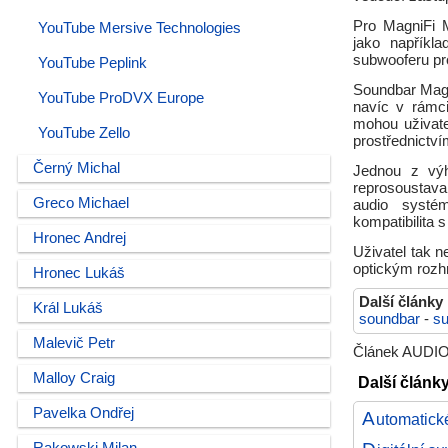
Pro MagniFi M
YouTube Mersive Technologies
jako napříkl
subwooferu pro
YouTube Peplink
Soundbar Magni
YouTube ProDVX Europe
navíc v rámc
mohou uživate
YouTube Zello
prostřednictví
Černý Michal
Jednou z výh
reprosoustava
Greco Michael
audio systém
kompatibilita 
Hronec Andrej
Uživatel tak 
optickým rozhr
Hronec Lukáš
Další články
Král Lukáš
soundbar
-
s
Malevič Petr
Článek AUDIOP
Malloy Craig
Další článk
Pavelka Ondřej
A
utomatick