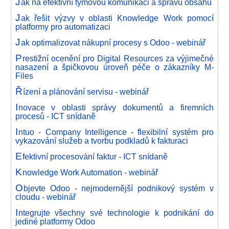
J
ak na efektivní týmovou komunikaci a správu obsahu
J
ak řešit výzvy v oblasti Knowledge Work pomocí
platformy pro automatizaci
J
ak optimalizovat nákupní procesy s Odoo - webinář
P
restižní ocenění pro Digital Resources za výjimečné
nasazení a špičkovou úroveň péče o zákazníky M-
Files
Ř
ízení a plánování servisu - webinář
I
novace v oblasti správy dokumentů a firemních
procesů - ICT snídaně
I
ntuo - Company Intelligence - flexibilní systém pro
vykazování služeb a tvorbu podkladů k fakturaci
E
fektivní procesování faktur - ICT snídaně
K
nowledge Work Automation - webinář
O
bjevte Odoo - nejmodernější podnikový systém v
cloudu - webinář
I
ntegrujte všechny své technologie k podnikání do
jediné platformy Odoo