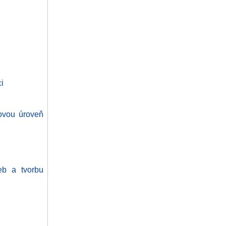
i
kovou úroveň
eb a tvorbu