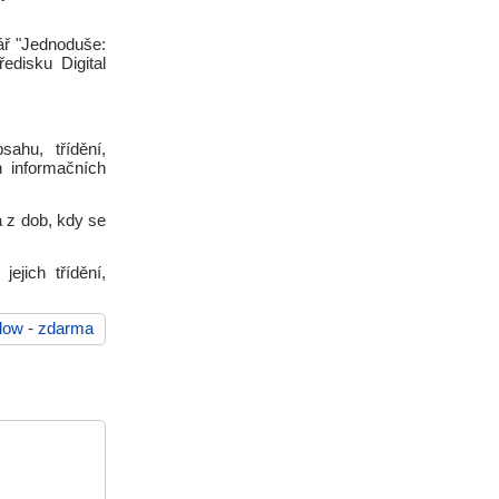
ář "Jednoduše:
edisku Digital
ahu, třídění,
h informačních
 z dob, kdy se
jich třídění,
low
-
zdarma