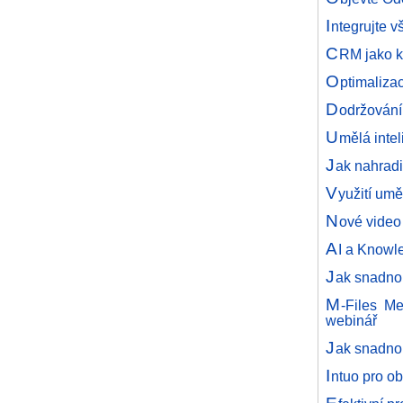
I
ntegrujte v
C
RM jako kl
O
ptimaliza
D
održování
U
mělá inte
J
ak nahrad
V
yužití umě
N
ové video
A
I a Knowl
J
ak snadno 
M
-Files M
webinář
J
ak snadno 
I
ntuo pro o