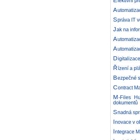
E
fektivní p
A
utomatiza
S
práva IT 
J
ak na info
A
utomatiza
A
utomatiza
D
igitaliza
Ř
ízení a pl
B
ezpečné s
C
ontract M
M
-Files H
dokumentů
S
nadná spr
I
novace v ob
I
ntegrace M