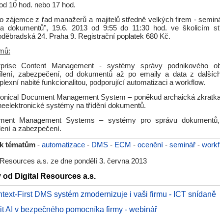
od 10 hod. nebo 17 hod.
o zájemce z řad manažerů a majitelů středně velkých firem - semin
 dokumentů", 19.6. 2013 od 9:55 do 11:30 hod. ve školicím stř
děbradská 24. Praha 9. Registrační poplatek 680 Kč.
jmů:
prise Content Management - systémy správy podnikového obs
ílení, zabezpečení, od dokumentů až po emaily a data z dalšíc
exní nabité funkcionalitou, podporující automatizaci a workflow.
ronical Document Management System – poněkud archaická zkratka
 neelektronické systémy na třídění dokumentů.
ent Management Systems – systémy pro správu dokumentů, je
lení a zabezpečení.
 k tématům
-
automatizace
-
DMS
-
ECM
-
ocenění
-
seminář
-
workf
 Resources a.s. ze dne pondělí 3. června 2013
 od Digital Resources a.s.
ntext-First DMS systém zmodernizuje i vaši firmu - ICT snídaně
t AI v bezpečného pomocníka firmy - webinář