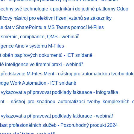
šechny své technologie k podnikání do jediné platformy Odoo
íčový nástroj pro efektivní řízení vztahů se zákazníky
ce dat v SharePointu a MS Teams pomocí M-Files
 směrnic, compliance, QMS - webinář
ligence Aino v systému M-Files
it oběh papírových dokumentů - ICT snídaně
lé inteligence ve firemní praxi - webinář
 představuje M-Files Ment - nástroj pro automatickou tvorbu do
edge Work Automation - ICT snídaně
vykazovat a připravovat podklady fakturace - infografika
ent - nástroj pro snadnou automatizaci tvorby komplexních 
vykazovat a připravovat podklady fakturace - webinář
blast profesionálních služeb - Pozoruhodný produkt 2024