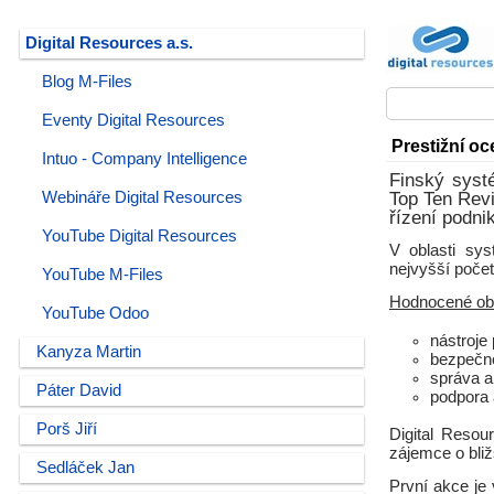
Digital Resources a.s.
Blog M-Files
Eventy Digital Resources
Prestižní oc
Intuo - Company Intelligence
Finský syst
Webináře Digital Resources
Top Ten Revi
řízení podn
YouTube Digital Resources
V oblasti sy
nejvyšší počet
YouTube M-Files
Hodnocené obl
YouTube Odoo
nástroje
Kanyza Martin
bezpečno
správa a
Páter David
podpora 
Porš Jiří
Digital Resou
zájemce o bliž
Sedláček Jan
První akce je