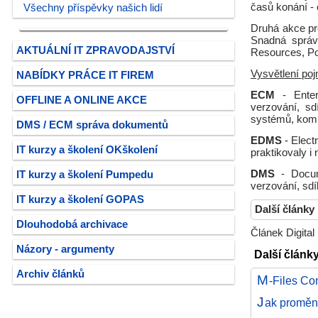
časů konání - 
Všechny příspěvky našich lidí
Druhá akce pr
Snadná správa
AKTUÁLNÍ IT ZPRAVODAJSTVÍ
Resources, Po
Vysvětlení po
NABÍDKY PRÁCE IT FIREM
ECM
- Enter
OFFLINE A ONLINE AKCE
verzování, sd
systémů, kompl
DMS / ECM správa dokumentů
EDMS
- Elect
IT kurzy a školení OKškolení
praktikovaly i
DMS
- Docum
IT kurzy a školení Pumpedu
verzování, sdí
IT kurzy a školení GOPAS
Další články
Dlouhodobá archivace
Článek Digital
Názory - argumenty
Další články
Archiv článků
M
-Files Co
J
ak proměni