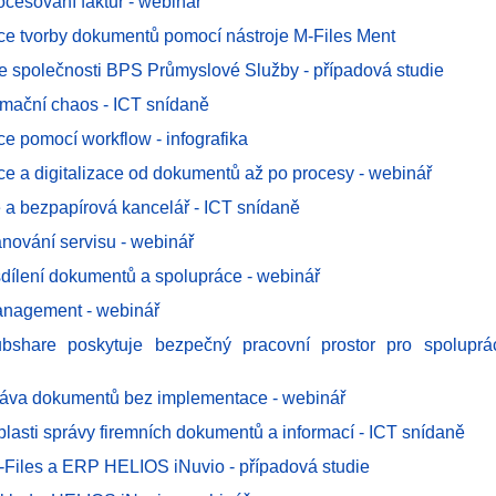
rocesování faktur - webinář
ce tvorby dokumentů pomocí nástroje M-Files Ment
ve společnosti BPS Průmyslové Služby - případová studie
rmační chaos - ICT snídaně
ce pomocí workflow - infografika
ce a digitalizace od dokumentů až po procesy - webinář
ce a bezpapírová kancelář - ICT snídaně
ánování servisu - webinář
dílení dokumentů a spolupráce - webinář
anagement - webinář
ubshare poskytuje bezpečný pracovní prostor pro spoluprá
áva dokumentů bez implementace - webinář
lasti správy firemních dokumentů a informací - ICT snídaně
-Files a ERP HELIOS iNuvio - případová studie