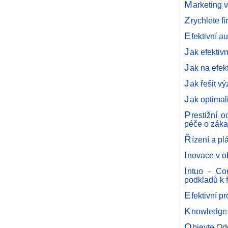
M
arketing 
Z
rychlete f
E
fektivní 
J
ak efektivn
J
ak na efek
J
ak řešit v
J
ak optimal
P
restižní 
péče o záka
Ř
ízení a pl
I
novace v o
I
ntuo - Com
podkladů k f
E
fektivní p
K
nowledge 
O
bjevte Od