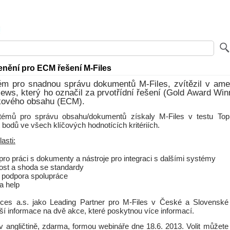
enění pro ECM řešení M-Files
ém pro snadnou správu dokumentů M-Files, zvítězil v ame
ews, který ho označil za prvotřídní řešení (Gold Award Winn
ikového obsahu (ECM).
stémů pro správu obsahu/dokumentů získaly M-Files v testu To
 bodů ve všech klíčových hodnotících kritériích.
asti:
 pro práci s dokumenty a nástroje pro integraci s dalšími systémy
st a shoda se standardy
 podpora spolupráce
a help
rces a.s. jako Leading Partner pro M-Files v České a Slovenské
ší informace na dvě akce, které poskytnou více informací.
 v angličtině, zdarma, formou webináře dne 18.6. 2013. Volit můžete