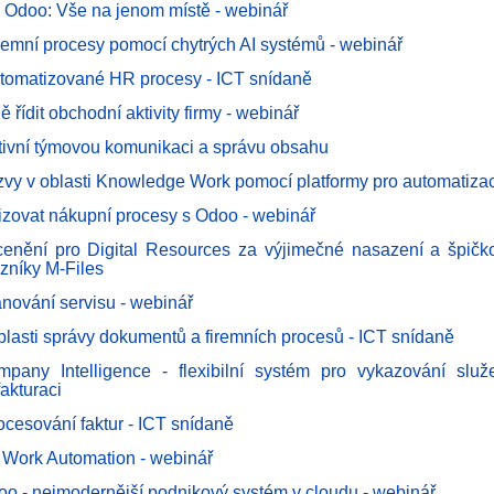
v Odoo: Vše na jenom místě - webinář
iremní procesy pomocí chytrých AI systémů - webinář
automatizované HR procesy - ICT snídaně
ě řídit obchodní aktivity firmy - webinář
tivní týmovou komunikaci a správu obsahu
ýzvy v oblasti Knowledge Work pomocí platformy pro automatizac
izovat nákupní procesy s Odoo - webinář
ocenění pro Digital Resources za výjimečné nasazení a špič
zníky M-Files
ánování servisu - webinář
blasti správy dokumentů a firemních procesů - ICT snídaně
pany Intelligence - flexibilní systém pro vykazování služ
akturaci
rocesování faktur - ICT snídaně
Work Automation - webinář
oo - nejmodernější podnikový systém v cloudu - webinář