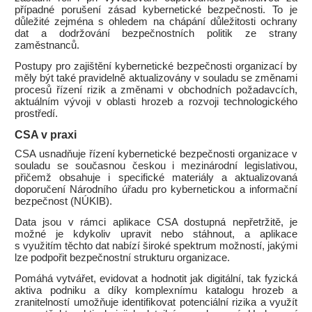
případné porušení zásad kybernetické bezpečnosti. To je
důležité zejména s ohledem na chápání důležitosti ochrany
dat a dodržování bezpečnostních politik ze strany
zaměstnanců.
Postupy pro zajištění kybernetické bezpečnosti organizací by
měly být také pravidelně aktualizovány v souladu se změnami
procesů řízení rizik a změnami v obchodních požadavcích,
aktuálním vývoji v oblasti hrozeb a rozvoji technologického
prostředí.
CSA v praxi
CSA usnadňuje řízení kybernetické bezpečnosti organizace v
souladu se současnou českou i mezinárodní legislativou,
přičemž obsahuje i specifické materiály a aktualizovaná
doporučení Národního úřadu pro kybernetickou a informační
bezpečnost (NÚKIB).
Data jsou v rámci aplikace CSA dostupná nepřetržitě, je
možné je kdykoliv upravit nebo stáhnout, a aplikace
s využitím těchto dat nabízí široké spektrum možností, jakými
lze podpořit bezpečnostní strukturu organizace.
Pomáhá vytvářet, evidovat a hodnotit jak digitální, tak fyzická
aktiva podniku a díky komplexnímu katalogu hrozeb a
zranitelností umožňuje identifikovat potenciální rizika a využít