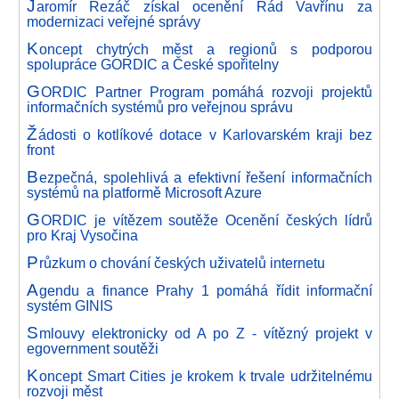
J
aromír Řezáč získal ocenění Řád Vavřínu za
modernizaci veřejné správy
K
oncept chytrých měst a regionů s podporou
spolupráce GORDIC a České spořitelny
G
ORDIC Partner Program pomáhá rozvoji projektů
informačních systémů pro veřejnou správu
Ž
ádosti o kotlíkové dotace v Karlovarském kraji bez
front
B
ezpečná, spolehlivá a efektivní řešení informačních
systémů na platformě Microsoft Azure
G
ORDIC je vítězem soutěže Ocenění českých lídrů
pro Kraj Vysočina
P
růzkum o chování českých uživatelů internetu
A
gendu a finance Prahy 1 pomáhá řídit informační
systém GINIS
S
mlouvy elektronicky od A po Z - vítězný projekt v
egovernment soutěži
K
oncept Smart Cities je krokem k trvale udržitelnému
rozvoji měst