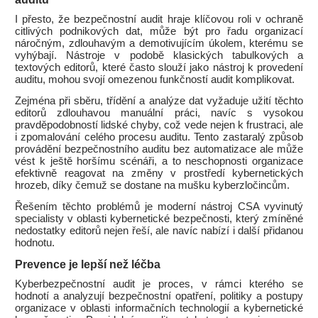
I přesto, že bezpečnostní audit hraje klíčovou roli v ochraně
citlivých podnikových dat, může být pro řadu organizací
náročným, zdlouhavým a demotivujícím úkolem, kterému se
vyhýbají. Nástroje v podobě klasických tabulkových a
textových editorů, které často slouží jako nástroj k provedení
auditu, mohou svojí omezenou funkčností audit komplikovat.
Zejména při sběru, třídění a analýze dat vyžaduje užití těchto
editorů zdlouhavou manuální práci, navíc s vysokou
pravděpodobností lidské chyby, což vede nejen k frustraci, ale
i zpomalování celého procesu auditu. Tento zastaralý způsob
provádění bezpečnostního auditu bez automatizace ale může
vést k ještě horšímu scénáři, a to neschopnosti organizace
efektivně reagovat na změny v prostředí kybernetických
hrozeb, díky čemuž se dostane na mušku kyberzločincům.
Řešením těchto problémů je moderní nástroj CSA vyvinutý
specialisty v oblasti kybernetické bezpečnosti, který zmíněné
nedostatky editorů nejen řeší, ale navíc nabízí i další přidanou
hodnotu.
Prevence je lepší než léčba
Kyberbezpečnostní audit je proces, v rámci kterého se
hodnotí a analyzují bezpečnostní opatření, politiky a postupy
organizace v oblasti informačních technologií a kybernetické