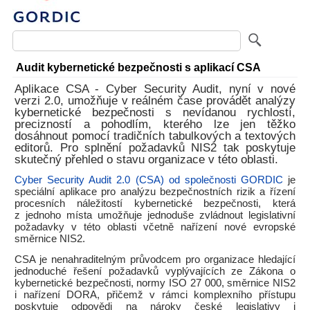
Audit kybernetické bezpečnosti s aplikací CSA
Aplikace CSA - Cyber Security Audit, nyní v nové
verzi 2.0, umožňuje v reálném čase provádět analýzy
kybernetické bezpečnosti s nevídanou rychlostí,
precizností a pohodlím, kterého lze jen těžko
dosáhnout pomocí tradičních tabulkových a textových
editorů. Pro splnění požadavků NIS2 tak poskytuje
skutečný přehled o stavu organizace v této oblasti.
Cyber Security Audit 2.0 (CSA) od společnosti GORDIC
je
speciální aplikace pro analýzu bezpečnostních rizik a řízení
procesních náležitostí kybernetické bezpečnosti, která
z jednoho místa umožňuje jednoduše zvládnout legislativní
požadavky v této oblasti včetně nařízení nové evropské
směrnice NIS2.
CSA je nenahraditelným průvodcem pro organizace hledající
jednoduché řešení požadavků vyplývajících ze Zákona o
kybernetické bezpečnosti, normy ISO 27 000, směrnice NIS2
i nařízení DORA, přičemž v rámci komplexního přístupu
poskytuje odpovědi na nároky české legislativy i