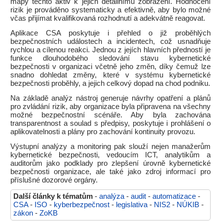
mapy těchto aktiv k jejich detailnímu zobrazení. Hodnocení
rizik je prováděno systematicky a efektivně, aby bylo možné
včas přijímat kvalifikovaná rozhodnutí a adekvátně reagovat.
Aplikace CSA poskytuje i přehled o již proběhlých
bezpečnostních událostech a incidentech, což usnadňuje
rychlou a cílenou reakci. Jednou z jejích hlavních předností je
funkce dlouhodobého sledování stavu kybernetické
bezpečnosti v organizaci včetně jeho změn, díky čemuž lze
snadno dohledat změny, které v systému kybernetické
bezpečnosti proběhly, a jejich celkový dopad na chod podniku.
Na základě analýz nástroj generuje návrhy opatření a plánů
pro zvládání rizik, aby organizace byla připravena na všechny
možné bezpečnostní scénáře. Aby byla zachována
transparentnost a soulad s předpisy, poskytuje i prohlášení o
aplikovatelnosti a plány pro zachování kontinuity provozu.
Výstupní analýzy a monitoring pak slouží nejen manažerům
kybernetické bezpečnosti, vedoucím ICT, analytikům a
auditorům jako podklady pro zlepšení úrovně kybernetické
bezpečnosti organizace, ale také jako zdroj informací pro
příslušné dozorové orgány.
Další články k tématům
-
analýza
-
audit
-
automatizace
-
CSA
-
ISO
-
kyberbezpečnost
-
legislativa
-
NIS2
-
NÚKIB
-
zákon
-
ZoKB