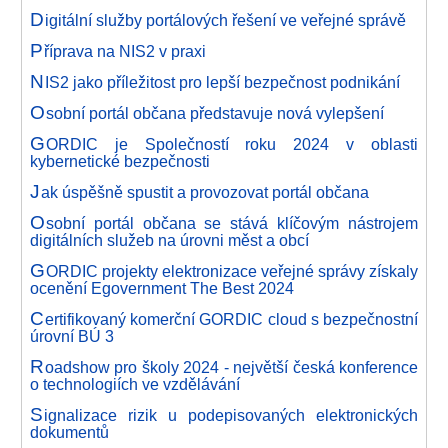
D
igitální služby portálových řešení ve veřejné správě
P
říprava na NIS2 v praxi
N
IS2 jako příležitost pro lepší bezpečnost podnikání
O
sobní portál občana představuje nová vylepšení
G
ORDIC je Společností roku 2024 v oblasti
kybernetické bezpečnosti
J
ak úspěšně spustit a provozovat portál občana
O
sobní portál občana se stává klíčovým nástrojem
digitálních služeb na úrovni měst a obcí
G
ORDIC projekty elektronizace veřejné správy získaly
ocenění Egovernment The Best 2024
C
ertifikovaný komerční GORDIC cloud s bezpečnostní
úrovní BÚ 3
R
oadshow pro školy 2024 - největší česká konference
o technologiích ve vzdělávání
S
ignalizace rizik u podepisovaných elektronických
dokumentů