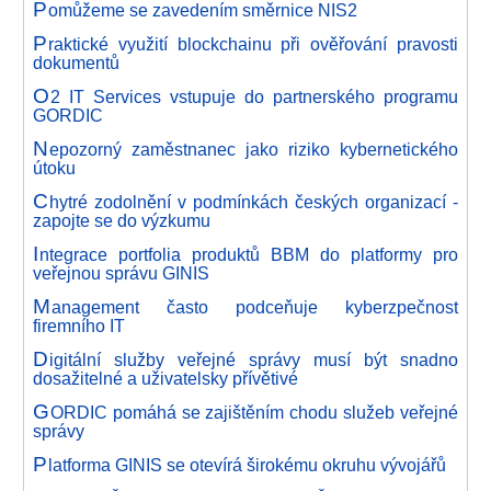
P
omůžeme se zavedením směrnice NIS2
P
raktické využití blockchainu při ověřování pravosti
dokumentů
O
2 IT Services vstupuje do partnerského programu
GORDIC
N
epozorný zaměstnanec jako riziko kybernetického
útoku
C
hytré zodolnění v podmínkách českých organizací -
zapojte se do výzkumu
I
ntegrace portfolia produktů BBM do platformy pro
veřejnou správu GINIS
M
anagement často podceňuje kyberzpečnost
firemního IT
D
igitální služby veřejné správy musí být snadno
dosažitelné a uživatelsky přívětivé
G
ORDIC pomáhá se zajištěním chodu služeb veřejné
správy
P
latforma GINIS se otevírá širokému okruhu vývojářů