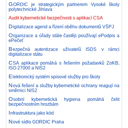
G
ORDIC je strategickým partnerem Vysoké školy
polytechnické Jihlava
Audit kybernetické bezpečnosti s aplikací CSA
D
igitalizace agend a řízení oběhu dokumentů VŠPJ
O
rganizace a úřady stále častěji používají ePodpis a
ePečeť
B
ezpečná autentizace uživatelů ISDS v rámci
digitalizace státu
C
SA aplikace pomáhá s řešením požadavků ZoKB,
ISO 27000 a NIS2
E
lektronický systém spisové služby pro školy
N
ová řešení a služby kybernetické ochrany reagují na
směrnici NIS2
O
sobní kybernetická hygiena pomáhá čelit
bezpečnostním hrozbám
I
nfrastruktura jako kód
N
ové sídlo GORDIC Praha