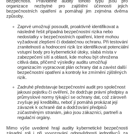
bezpečnosti. Pravidelné audity tohoto typu jsou pro
organizace nezbytné pro zajištění účinnosti jejich
bezpečnostních opatření a pomáhají jim zejména dvěma
způsoby.
Zaprvé umožnují posoudit, proaktivně identifikovat a
následně řešit případná bezpečnostní rizika nebo
nedostatky v bezpečnostních opatření, které mohou
vyžadovat zlepšení či dodatečnou ochranu. Při testování
zranitelností a hodnocení rizik lze identifikovat potenciální
vstupní body pro kybernetické útoky, slabá místa v
zabezpečení sítí a oblasti, kde mohou být ohrožena
citlivá data, přičemž výsledky auditu umožňují
organizacím vypracovat plán ochrany dat a zavést další
bezpečnostní opatření a kontroly ke zmírnění zjištěných
rizik.
Zadruhé představuje bezpečnostní audit pro společnost
jakousi pojistku či ověření, že dodržuje právní předpisy a
průmyslové normy týkající se ochrany dat, což zároveň
zvyšuje její kredibilitu, neboť jí pomáhá prokázat její
závazek k ochraně dat a dodržování předpisů
zúčastněným stranám, jako jsou zákazníci, partneři a
regulační orgány.
Mimo výše uvedené hrají audity kybernetické bezpečnosti
zásadní roli i při vyvozování odpovědnosti jednotlivců za