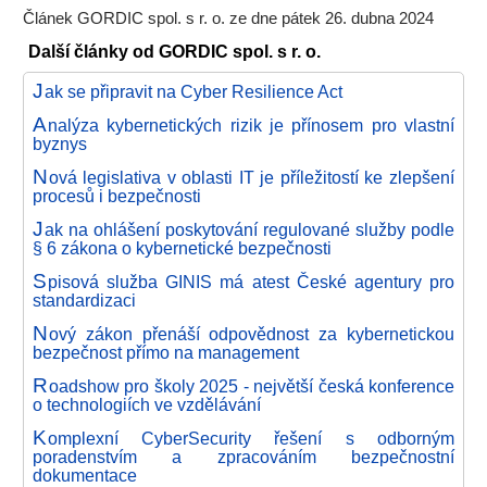
Článek GORDIC spol. s r. o. ze dne pátek 26. dubna 2024
Další články od GORDIC spol. s r. o.
J
ak se připravit na Cyber Resilience Act
A
nalýza kybernetických rizik je přínosem pro vlastní
byznys
N
ová legislativa v oblasti IT je příležitostí ke zlepšení
procesů i bezpečnosti
J
ak na ohlášení poskytování regulované služby podle
§ 6 zákona o kybernetické bezpečnosti
S
pisová služba GINIS má atest České agentury pro
standardizaci
N
ový zákon přenáší odpovědnost za kybernetickou
bezpečnost přímo na management
R
oadshow pro školy 2025 - největší česká konference
o technologiích ve vzdělávání
K
omplexní CyberSecurity řešení s odborným
poradenstvím a zpracováním bezpečnostní
dokumentace