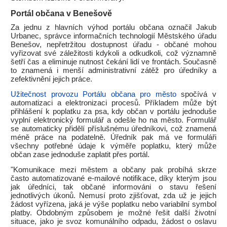
Portál občana v Benešově
Za jednu z hlavních výhod portálu občana označil Jakub
Urbanec, správce informačních technologií Městského úřadu
Benešov, nepřetržitou dostupnost úřadu - občané mohou
vyřizovat své záležitosti kdykoli a odkudkoli, což významně
šetří čas a eliminuje nutnost čekání lidí ve frontách. Současně
to znamená i menší administrativní zátěž pro úředníky a
zefektivnění jejich práce.
Užitečnost provozu Portálu občana pro město
spočívá v
automatizaci a elektronizaci procesů. Příkladem může být
přihlášení k poplatku za psa, kdy občan v portálu jednoduše
vyplní elektronický formulář a odešle ho na město. Formulář
se automaticky přidělí příslušnému úředníkovi, což znamená
méně práce na podatelně. Úředník pak má ve formuláři
všechny potřebné údaje k výměře poplatku, který může
občan zase jednoduše zaplatit přes portál.
"Komunikace mezi městem a občany pak probíhá skrze
často automatizované e-mailové notifikace, díky kterým jsou
jak úředníci, tak občané informováni o stavu řešení
jednotlivých úkonů. Nemusí proto zjišťovat, zda už je jejich
žádost vyřízena, jaká je výše poplatku nebo variabilní symbol
platby. Obdobným způsobem je možné řešit další životní
situace, jako je svoz komunálního odpadu, žádost o oslavu