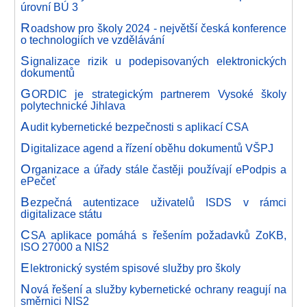
úrovní BÚ 3
R
oadshow pro školy 2024 - největší česká konference
o technologiích ve vzdělávání
S
ignalizace rizik u podepisovaných elektronických
dokumentů
G
ORDIC je strategickým partnerem Vysoké školy
polytechnické Jihlava
A
udit kybernetické bezpečnosti s aplikací CSA
D
igitalizace agend a řízení oběhu dokumentů VŠPJ
O
rganizace a úřady stále častěji používají ePodpis a
ePečeť
B
ezpečná autentizace uživatelů ISDS v rámci
digitalizace státu
C
SA aplikace pomáhá s řešením požadavků ZoKB,
ISO 27000 a NIS2
E
lektronický systém spisové služby pro školy
N
ová řešení a služby kybernetické ochrany reagují na
směrnici NIS2