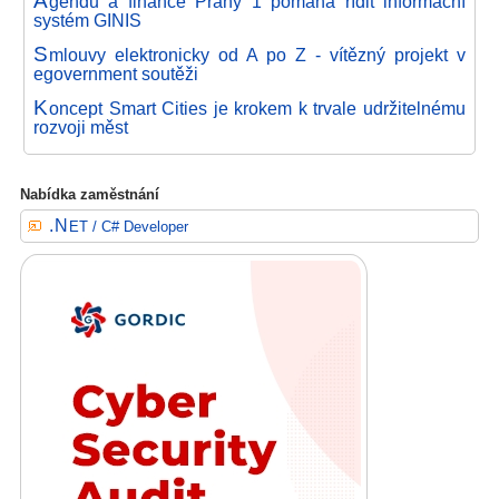
gendu a finance Prahy 1 pomáhá řídit informační
systém GINIS
S
mlouvy elektronicky od A po Z - vítězný projekt v
egovernment soutěži
K
oncept Smart Cities je krokem k trvale udržitelnému
rozvoji měst
Nabídka zaměstnání
.NET / C# Developer