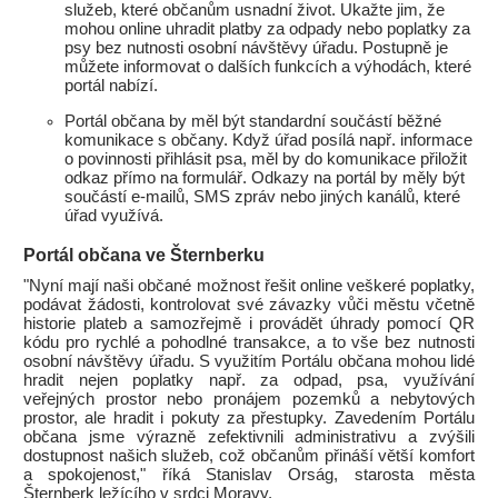
služeb, které občanům usnadní život. Ukažte jim, že
mohou online uhradit platby za odpady nebo poplatky za
psy bez nutnosti osobní návštěvy úřadu. Postupně je
můžete informovat o dalších funkcích a výhodách, které
portál nabízí.
Portál občana by měl být standardní součástí běžné
komunikace s občany. Když úřad posílá např. informace
o povinnosti přihlásit psa, měl by do komunikace přiložit
odkaz přímo na formulář. Odkazy na portál by měly být
součástí e-mailů, SMS zpráv nebo jiných kanálů, které
úřad využívá.
Portál občana ve Šternberku
"Nyní mají naši občané možnost řešit online veškeré poplatky,
podávat žádosti, kontrolovat své závazky vůči městu včetně
historie plateb a samozřejmě i provádět úhrady pomocí QR
kódu pro rychlé a pohodlné transakce, a to vše bez nutnosti
osobní návštěvy úřadu. S využitím Portálu občana mohou lidé
hradit nejen poplatky např. za odpad, psa, využívání
veřejných prostor nebo pronájem pozemků a nebytových
prostor, ale hradit i pokuty za přestupky. Zavedením Portálu
občana jsme výrazně zefektivnili administrativu a zvýšili
dostupnost našich služeb, což občanům přináší větší komfort
a spokojenost," říká Stanislav Orság, starosta města
Šternberk ležícího v srdci Moravy.