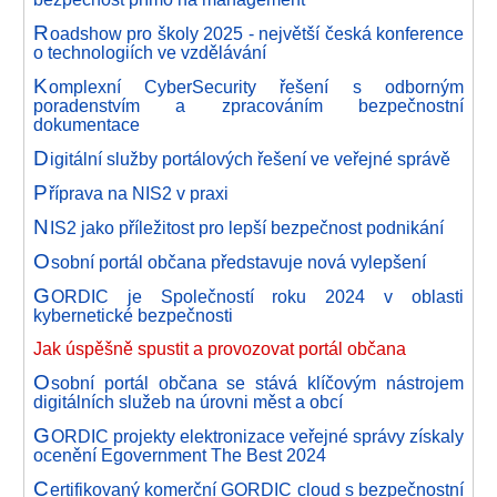
R
oadshow pro školy 2025 - největší česká konference
o technologiích ve vzdělávání
K
omplexní CyberSecurity řešení s odborným
poradenstvím a zpracováním bezpečnostní
dokumentace
D
igitální služby portálových řešení ve veřejné správě
P
říprava na NIS2 v praxi
N
IS2 jako příležitost pro lepší bezpečnost podnikání
O
sobní portál občana představuje nová vylepšení
G
ORDIC je Společností roku 2024 v oblasti
kybernetické bezpečnosti
Jak úspěšně spustit a provozovat portál občana
O
sobní portál občana se stává klíčovým nástrojem
digitálních služeb na úrovni měst a obcí
G
ORDIC projekty elektronizace veřejné správy získaly
ocenění Egovernment The Best 2024
C
ertifikovaný komerční GORDIC cloud s bezpečnostní