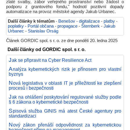
zlaté svatby, zábor veřejného prostranství nebo žádost o
podporu z grantového fondu," hodnotí pozitivní dopady
automatizace na provoz městské agendy Jakub Urbanec.
Další články k tématům
-
Benešov
-
digitalizace
-
platby
-
poplatky
-
Portál občana
-
propagace
-
Šternberk
-
Jakub
Urbanec
-
Stanislav Orság
Článek GORDIC spol. s r. o. ze dne pondělí 20. ledna 2025
Další články od GORDIC spol. s r. o.
J
ak se připravit na Cyber Resilience Act
A
nalýza kybernetických rizik je přínosem pro vlastní
byznys
N
ová legislativa v oblasti IT je příležitostí ke zlepšení
procesů i bezpečnosti
J
ak na ohlášení poskytování regulované služby podle
§ 6 zákona o kybernetické bezpečnosti
S
pisová služba GINIS má atest České agentury pro
standardizaci
N
ový zákon přenáší odpovědnost za kybernetickou
bezpečnost přímo na management