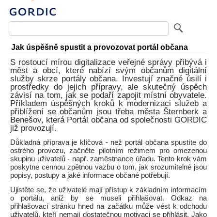
Jak úspěšně spustit a provozovat portál občana
S rostoucí mírou digitalizace veřejné správy přibývá i
měst a obcí, které nabízí svým občanům digitální
služby skrze portály občana. Investují značné úsilí i
prostředky do jejich přípravy, ale skutečný úspěch
závisí na tom, jak se podaří zapojit místní obyvatele.
Příkladem úspěšných kroků k modernizaci služeb a
přiblížení se občanům jsou třeba města Šternberk a
Benešov, která Portál občana od společnosti GORDIC
již provozují.
Důkladná příprava je klíčová - než portál občana spustíte do
ostrého provozu, začněte pilotním režimem pro omezenou
skupinu uživatelů - např. zaměstnance úřadu. Tento krok vám
poskytne cennou zpětnou vazbu o tom, jak srozumitelné jsou
popisy, postupy a jaké informace občané potřebují.
Ujistěte se, že uživatelé mají přístup k základním informacím
o portálu, aniž by se museli přihlašovat. Odkaz na
přihlašovací stránku hned na začátku může vést k odchodu
uživatelů, kteří nemají dostatečnou motivaci se přihlásit. Jako