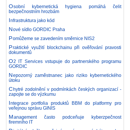
O
sobní kybernetická hygiena pomáhá čelit
bezpečnostním hrozbám
I
nfrastruktura jako kód
N
ové sídlo GORDIC Praha
P
omůžeme se zavedením směrnice NIS2
P
raktické využití blockchainu při ověřování pravosti
dokumentů
O
2 IT Services vstupuje do partnerského programu
GORDIC
N
epozorný zaměstnanec jako riziko kybernetického
útoku
C
hytré zodolnění v podmínkách českých organizací -
zapojte se do výzkumu
I
ntegrace portfolia produktů BBM do platformy pro
veřejnou správu GINIS
M
anagement často podceňuje kyberzpečnost
firemního IT