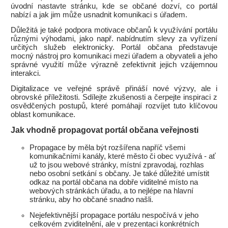
úvodní nastavte stránku, kde se občané dozví, co portál
nabízí a jak jim může usnadnit komunikaci s úřadem.
Důležitá je také podpora motivace občanů k využívání portálu
různými výhodami, jako např. nabídnutím slevy za vyřízení
určitých služeb elektronicky. Portál občana představuje
mocný nástroj pro komunikaci mezi úřadem a obyvateli a jeho
správné využití může výrazně zefektivnit jejich vzájemnou
interakci.
Digitalizace ve veřejné správě přináší nové výzvy, ale i
obrovské příležitosti. Sdílejte zkušenosti a čerpejte inspiraci z
osvědčených postupů, které pomáhají rozvíjet tuto klíčovou
oblast komunikace.
Jak vhodně propagovat portál občana veřejnosti
Propagace by měla být rozšířena napříč všemi
komunikačními kanály, které město či obec využívá - ať
už to jsou webové stránky, místní zpravodaj, rozhlas
nebo osobní setkání s občany. Je také důležité umístit
odkaz na portál občana na dobře viditelné místo na
webových stránkách úřadu, a to nejlépe na hlavní
stránku, aby ho občané snadno našli.
Nejefektivnější propagace portálu nespočívá v jeho
celkovém zviditelnění, ale v prezentaci konkrétních