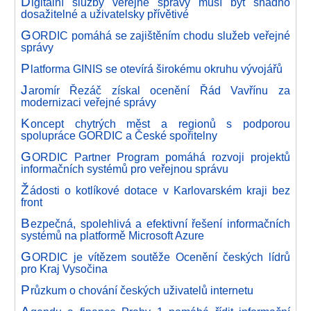
D
igitální služby veřejné správy musí být snadno
dosažitelné a uživatelsky přívětivé
G
ORDIC pomáhá se zajištěním chodu služeb veřejné
správy
P
latforma GINIS se otevírá širokému okruhu vývojářů
J
aromír Řezáč získal ocenění Řád Vavřínu za
modernizaci veřejné správy
K
oncept chytrých měst a regionů s podporou
spolupráce GORDIC a České spořitelny
G
ORDIC Partner Program pomáhá rozvoji projektů
informačních systémů pro veřejnou správu
Ž
ádosti o kotlíkové dotace v Karlovarském kraji bez
front
B
ezpečná, spolehlivá a efektivní řešení informačních
systémů na platformě Microsoft Azure
G
ORDIC je vítězem soutěže Ocenění českých lídrů
pro Kraj Vysočina
P
růzkum o chování českých uživatelů internetu
A