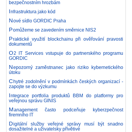
bezpečnostním hrozbám
I
nfrastruktura jako kód
N
ové sídlo GORDIC Praha
P
omůžeme se zavedením směrnice NIS2
P
raktické využití blockchainu při ověřování pravosti
dokumentů
O
2 IT Services vstupuje do partnerského programu
GORDIC
N
epozorný zaměstnanec jako riziko kybernetického
útoku
C
hytré zodolnění v podmínkách českých organizací -
zapojte se do výzkumu
I
ntegrace portfolia produktů BBM do platformy pro
veřejnou správu GINIS
M
anagement často podceňuje kyberzpečnost
firemního IT
D
igitální služby veřejné správy musí být snadno
dosažitelné a uživatelsky přívětivé