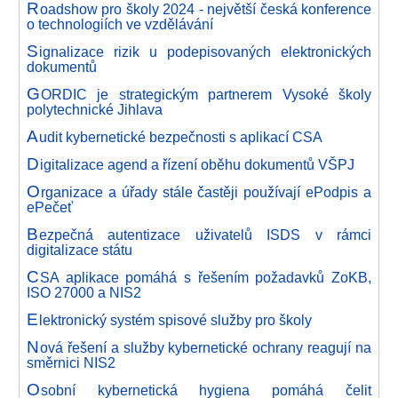
R
oadshow pro školy 2024 - největší česká konference
o technologiích ve vzdělávání
S
ignalizace rizik u podepisovaných elektronických
dokumentů
G
ORDIC je strategickým partnerem Vysoké školy
polytechnické Jihlava
A
udit kybernetické bezpečnosti s aplikací CSA
D
igitalizace agend a řízení oběhu dokumentů VŠPJ
O
rganizace a úřady stále častěji používají ePodpis a
ePečeť
B
ezpečná autentizace uživatelů ISDS v rámci
digitalizace státu
C
SA aplikace pomáhá s řešením požadavků ZoKB,
ISO 27000 a NIS2
E
lektronický systém spisové služby pro školy
N
ová řešení a služby kybernetické ochrany reagují na
směrnici NIS2
O
sobní kybernetická hygiena pomáhá čelit