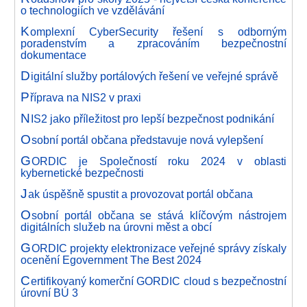
o technologiích ve vzdělávání
K
omplexní CyberSecurity řešení s odborným
poradenstvím a zpracováním bezpečnostní
dokumentace
D
igitální služby portálových řešení ve veřejné správě
P
říprava na NIS2 v praxi
N
IS2 jako příležitost pro lepší bezpečnost podnikání
O
sobní portál občana představuje nová vylepšení
G
ORDIC je Společností roku 2024 v oblasti
kybernetické bezpečnosti
J
ak úspěšně spustit a provozovat portál občana
O
sobní portál občana se stává klíčovým nástrojem
digitálních služeb na úrovni měst a obcí
G
ORDIC projekty elektronizace veřejné správy získaly
ocenění Egovernment The Best 2024
C
ertifikovaný komerční GORDIC cloud s bezpečnostní
úrovní BÚ 3