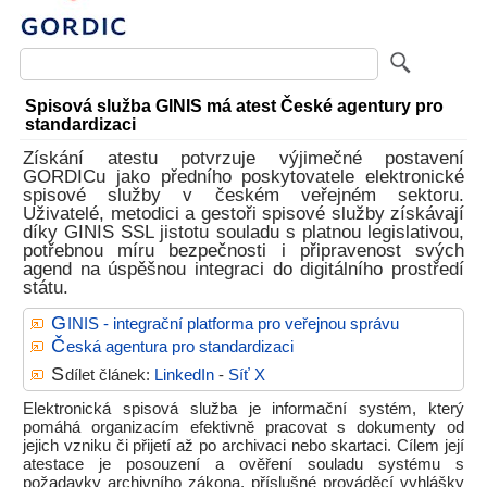
Spisová služba GINIS má atest České agentury pro
standardizaci
Získání atestu potvrzuje výjimečné postavení
GORDICu jako předního poskytovatele elektronické
spisové služby v českém veřejném sektoru.
Uživatelé, metodici a gestoři spisové služby získávají
díky GINIS SSL jistotu souladu s platnou legislativou,
potřebnou míru bezpečnosti i připravenost svých
agend na úspěšnou integraci do digitálního prostředí
státu.
G
INIS - integrační platforma pro veřejnou správu
Č
eská agentura pro standardizaci
S
dílet článek:
LinkedIn
-
Síť X
Elektronická spisová služba je informační systém, který
pomáhá organizacím efektivně pracovat s dokumenty od
jejich vzniku či přijetí až po archivaci nebo skartaci. Cílem její
atestace je posouzení a ověření souladu systému s
požadavky archivního zákona, příslušné prováděcí vyhlášky