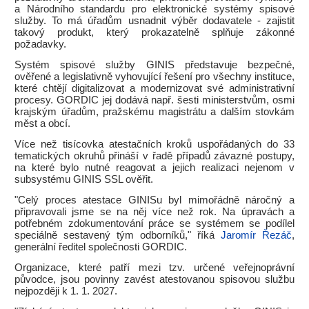
a Národního standardu pro elektronické systémy spisové
služby. To má úřadům usnadnit výběr dodavatele - zajistit
takový produkt, který prokazatelně splňuje zákonné
požadavky.
Systém spisové služby GINIS představuje bezpečné,
ověřené a legislativně vyhovující řešení pro všechny instituce,
které chtějí digitalizovat a modernizovat své administrativní
procesy. GORDIC jej dodává např. šesti ministerstvům, osmi
krajským úřadům, pražskému magistrátu a dalším stovkám
měst a obcí.
Více než tisícovka atestačních kroků uspořádaných do 33
tematických okruhů přináší v řadě případů závazné postupy,
na které bylo nutné reagovat a jejich realizaci nejenom v
subsystému GINIS SSL ověřit.
"Celý proces atestace GINISu byl mimořádně náročný a
připravovali jsme se na něj více než rok. Na úpravách a
potřebném zdokumentování práce se systémem se podílel
speciálně sestavený tým odborníků," říká
Jaromír Řezáč
,
generální ředitel společnosti GORDIC.
Organizace, které patří mezi tzv. určené veřejnoprávní
původce, jsou povinny zavést atestovanou spisovou službu
nejpozději k 1. 1. 2027.