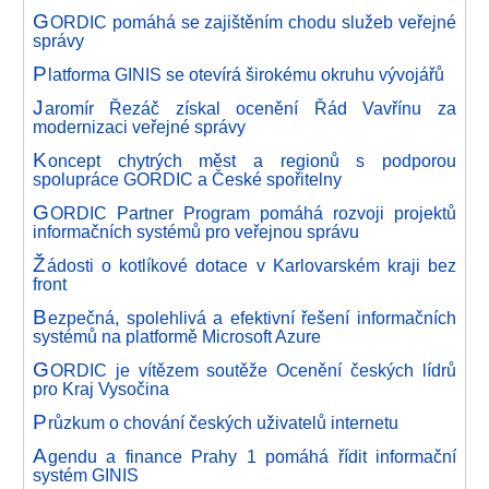
G
ORDIC pomáhá se zajištěním chodu služeb veřejné
správy
P
latforma GINIS se otevírá širokému okruhu vývojářů
J
aromír Řezáč získal ocenění Řád Vavřínu za
modernizaci veřejné správy
K
oncept chytrých měst a regionů s podporou
spolupráce GORDIC a České spořitelny
G
ORDIC Partner Program pomáhá rozvoji projektů
informačních systémů pro veřejnou správu
Ž
ádosti o kotlíkové dotace v Karlovarském kraji bez
front
B
ezpečná, spolehlivá a efektivní řešení informačních
systémů na platformě Microsoft Azure
G
ORDIC je vítězem soutěže Ocenění českých lídrů
pro Kraj Vysočina
P
růzkum o chování českých uživatelů internetu
A
gendu a finance Prahy 1 pomáhá řídit informační
systém GINIS