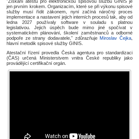
"Získání atestu pro elektronickou spisovou službu GINIS je
jen prvním krokem. Organizacím, které se při výkonu spisové
služby musí řídit zákonem, nyní začíná náročný proces
implementace a nastavení jejich interních procesů tak, aby od
ledna 2027 používaly software v souladu s platnou
legislativou. Jejich úspěch bude mimo jiné spočívat v
systematickém plánování, školení zaměstnanců a odborné
podpoře ze strany dodavatele," zdůrazňuje
Miroslav Čejka
,
hlavní metodik spisové služby GINIS.
Atestační řízení provedla Česká agentura pro standardizaci
(ČAS) určená Ministerstvem vnitra České republiky jako
provádějící certifikační orgán.