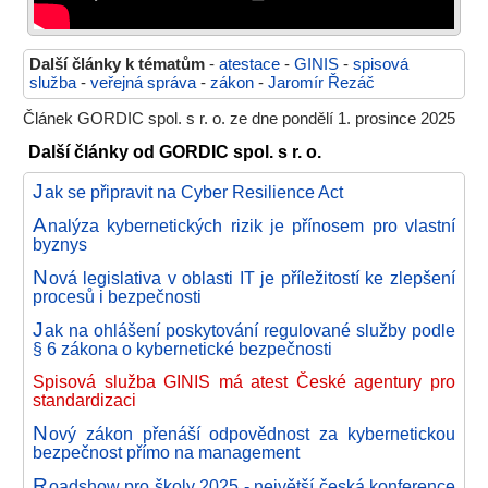
Další články k tématům
-
atestace
-
GINIS
-
spisová
služba
-
veřejná správa
-
zákon
-
Jaromír Řezáč
Článek GORDIC spol. s r. o. ze dne pondělí 1. prosince 2025
Další články od GORDIC spol. s r. o.
J
ak se připravit na Cyber Resilience Act
A
nalýza kybernetických rizik je přínosem pro vlastní
byznys
N
ová legislativa v oblasti IT je příležitostí ke zlepšení
procesů i bezpečnosti
J
ak na ohlášení poskytování regulované služby podle
§ 6 zákona o kybernetické bezpečnosti
Spisová služba GINIS má atest České agentury pro
standardizaci
N
ový zákon přenáší odpovědnost za kybernetickou
bezpečnost přímo na management
R
oadshow pro školy 2025 - největší česká konference