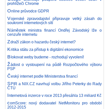
prohlížeči Chrome
O
nline průvodce GDPR
V
ojenské zpravodajství připravuje velký zásah do
soukromí internetových sítí
N
áměstek ministra financí Ondřej Závodský lže o
cenzuře internetu
Z
draží zákon o hazardu český internet?
K
ritika státu za přístup k digitální ekonomice
B
lokovat weby budeme - rozhodují vyvolení!
Ž
ádost o vystoupení na půdě Rozpočtového výboru
PSP
Č
eský internet podle Ministerstva financí
S
PIR a NIX.CZ navrhují volbu Jiřího Peterky do Rady
ČTÚ
I
nternetová inzerce v roce 2013 přesáhla 13 miliard Kč
c
omScore: nový dodavatel NetMonitoru pro období
2012-2015