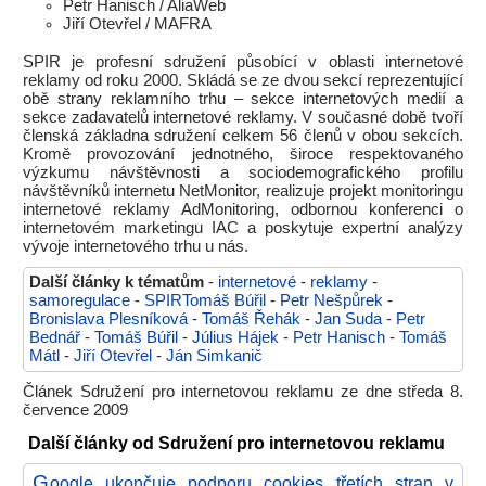
Petr Hanisch / AliaWeb
Jiří Otevřel / MAFRA
SPIR je profesní sdružení působící v oblasti internetové
reklamy od roku 2000. Skládá se ze dvou sekcí reprezentující
obě strany reklamního trhu – sekce internetových medií a
sekce zadavatelů internetové reklamy. V současné době tvoří
členská základna sdružení celkem 56 členů v obou sekcích.
Kromě provozování jednotného, široce respektovaného
výzkumu návštěvnosti a sociodemografického profilu
návštěvníků internetu NetMonitor, realizuje projekt monitoringu
internetové reklamy AdMonitoring, odbornou konferenci o
internetovém marketingu IAC a poskytuje expertní analýzy
vývoje internetového trhu u nás.
Další články k tématům
-
internetové
-
reklamy
-
samoregulace
-
SPIRTomáš Búřil
-
Petr Nešpůrek
-
Bronislava Plesníková
-
Tomáš Řehák
-
Jan Suda
-
Petr
Bednář
-
Tomáš Búřil
-
Július Hájek
-
Petr Hanisch
-
Tomáš
Mátl
-
Jiří Otevřel
-
Ján Simkanič
Článek Sdružení pro internetovou reklamu ze dne středa 8.
července 2009
Další články od Sdružení pro internetovou reklamu
G
oogle ukončuje podporu cookies třetích stran v