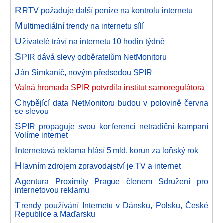
R
RTV požaduje další peníze na kontrolu internetu
M
ultimediální trendy na internetu sílí
U
živatelé tráví na internetu 10 hodin týdně
S
PIR dává slevy odběratelům NetMonitoru
J
án Simkanič, novým předsedou SPIR
Valná hromada SPIR potvrdila institut samoregulátora
C
hybějící data NetMonitoru budou v polovině června
se slevou
S
PIR propaguje svou konferenci netradiční kampaní
Volíme internet
I
nternetová reklama hlásí 5 mld. korun za loňský rok
H
lavním zdrojem zpravodajství je TV a internet
A
gentura Proximity Prague členem Sdružení pro
internetovou reklamu
T
rendy používání Internetu v Dánsku, Polsku, České
Republice a Maďarsku