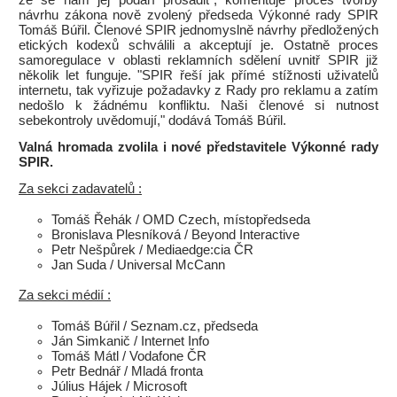
že se nám jej podaří prosadit", komentuje proces tvorby
návrhu zákona nově zvolený předseda Výkonné rady SPIR
Tomáš Búřil. Členové SPIR jednomyslně návrhy předložených
etických kodexů schválili a akceptují je. Ostatně proces
samoregulace v oblasti reklamních sdělení uvnitř SPIR již
několik let funguje. "SPIR řeší jak přímé stížnosti uživatelů
internetu, tak vyřizuje požadavky z Rady pro reklamu a zatím
nedošlo k žádnému konfliktu. Naši členové si nutnost
sebekontroly uvědomují," dodává Tomáš Búřil.
Valná hromada zvolila i nové představitele Výkonné rady
SPIR.
Za sekci zadavatelů :
Tomáš Řehák / OMD Czech, místopředseda
Bronislava Plesníková / Beyond Interactive
Petr Nešpůrek / Mediaedge:cia ČR
Jan Suda / Universal McCann
Za sekci médií :
Tomáš Búřil / Seznam.cz, předseda
Ján Simkanič / Internet Info
Tomáš Mátl / Vodafone ČR
Petr Bednář / Mladá fronta
Július Hájek / Microsoft