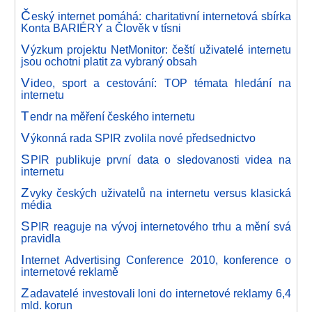
Č
eský internet pomáhá: charitativní internetová sbírka
Konta BARIÉRY a Člověk v tísni
V
ýzkum projektu NetMonitor: čeští uživatelé internetu
jsou ochotni platit za vybraný obsah
V
ideo, sport a cestování: TOP témata hledání na
internetu
T
endr na měření českého internetu
V
ýkonná rada SPIR zvolila nové předsednictvo
S
PIR publikuje první data o sledovanosti videa na
internetu
Z
vyky českých uživatelů na internetu versus klasická
média
S
PIR reaguje na vývoj internetového trhu a mění svá
pravidla
I
nternet Advertising Conference 2010, konference o
internetové reklamě
Z
adavatelé investovali loni do internetové reklamy 6,4
mld. korun