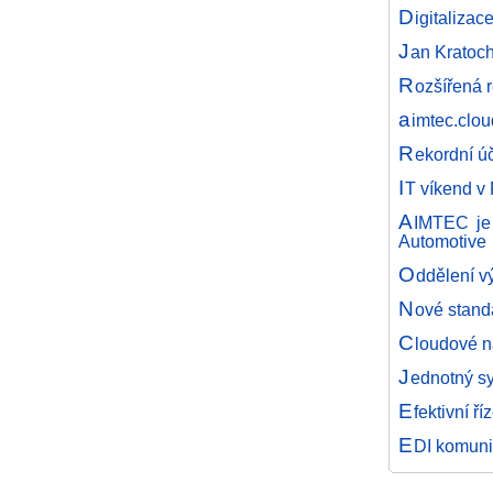
D
igitalizac
J
an Kratoch
R
ozšířená r
a
imtec.clou
R
ekordní ú
I
T víkend v 
A
IMTEC je 
Automotive
O
ddělení v
N
ové stand
C
loudové n
J
ednotný sy
E
fektivní ř
E
DI komuni