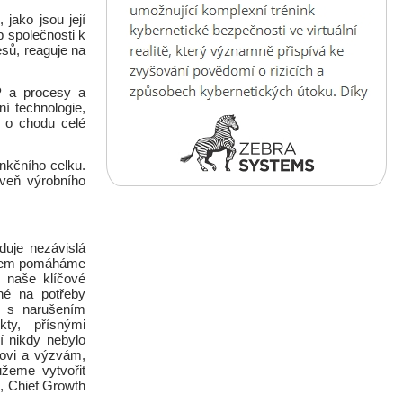
jako jsou její
p společnosti k
sů, reaguje na
RP a procesy a
ní technologie,
ed o chodu celé
unkčního celku.
veň výrobního
duje nezávislá
sobem pomáháme
 naše klíčové
ené na potřeby
h s narušením
kty, přísnými
í nikdy nebylo
tovi a výzvám,
žeme vytvořit
s
, Chief Growth