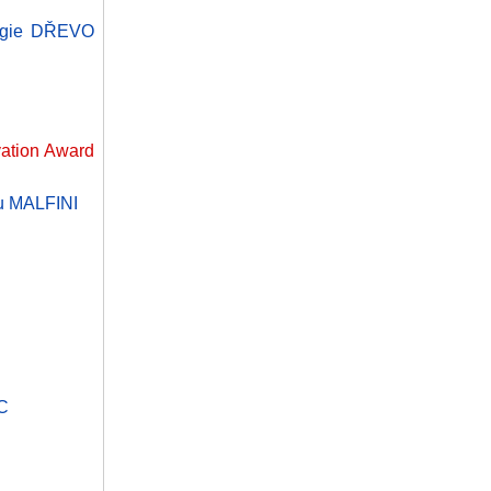
ologie DŘEVO
vation Award
ru MALFINI
EC