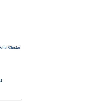
kého Cluster
sl