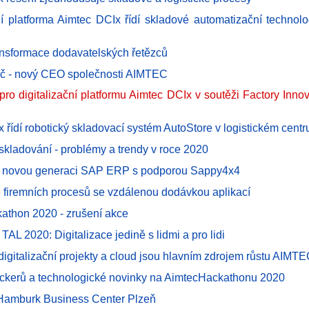
ční platforma Aimtec DCIx řídí skladové automatizační techn
transformace dodavatelských řetězců
č - nový CEO společnosti AIMTEC
 pro digitalizační platformu Aimtec DCIx v soutěži Factory Inno
x řídí robotický skladovací systém AutoStore v logistickém cent
 skladování - problémy a trendy v roce 2020
a novou generaci SAP ERP s podporou Sappy4x4
ce firemních procesů se vzdálenou dodávkou aplikací
athon 2020 - zrušení akce
TAL 2020: Digitalizace jedině s lidmi a pro lidi
digitalizační projekty a cloud jsou hlavním zdrojem růstu AIMT
ckerů a technologické novinky na AimtecHackathonu 2020
Hamburk Business Center Plzeň