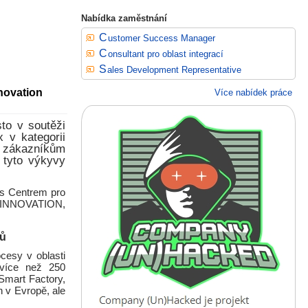
Nabídka zaměstnání
Customer Success Manager
Consultant pro oblast integrací
Sales Development Representative
nnovation
Více nabídek práce
to v soutěži
 v kategorii
m zákazníkům
 tyto výkyvy
 s Centrem pro
 INNOVATION,
ků
cesy v oblasti
 více než 250
 Smart Factory,
n v Evropě, ale