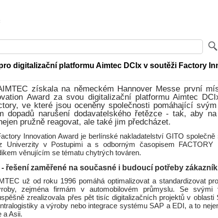
pro digitalizační platformu Aimtec DCIx v soutěži Factory I
AIMTEC získala na německém Hannover Messe první mís
ovation Award za svou digitalizační platformu Aimtec DCIx
actory, ve které jsou oceněny společnosti pomáhající svý
m dopadů narušení dodavatelského řetězce - tak, aby na
ejen pružně reagovat, ale také jim předcházet.
actory Innovation Award je berlínské nakladatelství GITO společně
 z Univerzity v Postupimi a s odborným časopisem FACTORY
dikem věnujícím se tématu chytrých továren.
 - řešení zaměřené na současné i budoucí potřeby zákazní
MTEC už od roku 1996 pomáhá optimalizovat a standardizovat pro
výroby, zejména firmám v automobilovém průmyslu. Se svými
pěšně zrealizovala přes pět tisíc digitalizačních projektů v oblasti
ntralogistiky a výroby nebo integrace systému SAP a EDI, a to neje
 a Asii.