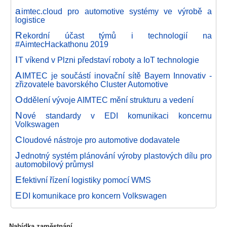
a
imtec.cloud pro automotive systémy ve výrobě a
logistice
R
ekordní účast týmů i technologií na
#AimtecHackathonu 2019
I
T víkend v Plzni představí roboty a IoT technologie
A
IMTEC je součástí inovační sítě Bayern Innovativ -
zřizovatele bavorského Cluster Automotive
O
ddělení vývoje AIMTEC mění strukturu a vedení
N
ové standardy v EDI komunikaci koncernu
Volkswagen
C
loudové nástroje pro automotive dodavatele
J
ednotný systém plánování výroby plastových dílu pro
automobilový průmysl
E
fektivní řízení logistiky pomocí WMS
E
DI komunikace pro koncern Volkswagen
Nabídka zaměstnání