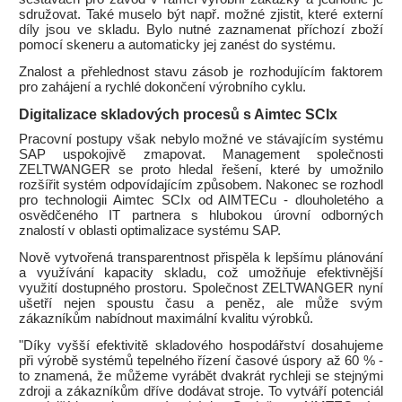
sdružovat. Také muselo být např. možné zjistit, které externí
díly jsou ve skladu. Bylo nutné zaznamenat příchozí zboží
pomocí skeneru a automaticky jej zanést do systému.
Znalost a přehlednost stavu zásob je rozhodujícím faktorem
pro zahájení a rychlé dokončení výrobního cyklu.
Digitalizace skladových procesů s Aimtec SCIx
Pracovní postupy však nebylo možné ve stávajícím systému
SAP uspokojivě zmapovat. Management společnosti
ZELTWANGER se proto hledal řešení, které by umožnilo
rozšířit systém odpovídajícím způsobem. Nakonec se rozhodl
pro technologii Aimtec SCIx od AIMTECu - dlouholetého a
osvědčeného IT partnera s hlubokou úrovní odborných
znalostí v oblasti optimalizace systému SAP.
Nově vytvořená transparentnost přispěla k lepšímu plánování
a využívání kapacity skladu, což umožňuje efektivnější
využití dostupného prostoru. Společnost ZELTWANGER nyní
ušetří nejen spoustu času a peněz, ale může svým
zákazníkům nabídnout maximální kvalitu výrobků.
"Díky vyšší efektivitě skladového hospodářství dosahujeme
při výrobě systémů tepelného řízení časové úspory až 60 % -
to znamená, že můžeme vyrábět dvakrát rychleji se stejnými
zdroji a zákazníkům dříve dodávat stroje. To vytváří potenciál