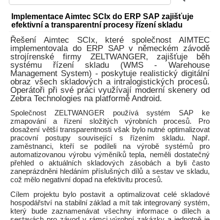
Implementace Aimtec SCIx do ERP SAP zajišťuje
efektivní a transparentní procesy řízení skladu
Řešení Aimtec SCIx, které společnost AIMTEC
implementovala do ERP SAP v německém závodě
strojírenské firmy ZELTWANGER, zajišťuje běh
systému řízení skladu (WMS - Warehouse
Management System) - poskytuje realistický digitální
obraz všech skladových a intralogistických procesů.
Operátoři při své práci využívají moderní skenery od
Zebra Technologies na platformě Android.
Společnost ZELTWANGER používá systém SAP ke
zmapování a řízení složitých výrobních procesů. Pro
dosažení větší transparentnosti však bylo nutné optimalizovat
pracovní postupy související s řízením skladu. Např.
zaměstnanci, kteří se podíleli na výrobě systémů pro
automatizovanou výrobu výměníků tepla, neměli dostatečný
přehled o aktuálních skladových zásobách a byli často
zaneprázdněni hledáním příslušných dílů a sestav ve skladu,
což mělo negativní dopad na efektivitu procesů.
Cílem projektu bylo postavit a optimalizovat celé skladové
hospodářství na stabilní základ a mít tak integrovaný systém,
který bude zaznamenávat všechny informace o dílech a
sestavách pro závod v rámci výrobní zakázky a jednotně je