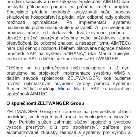
pro další kapacity a nové zakázky. Společnost AIMTEC nám
poskytla příkladnou podporu v průběhu celého projektu.
Specialisté předem podrobně analyzovali naše procesy
skladového hospodářství a předali nám odborné rady ohledně
možností optimalizace. Po implementaci systému
následovalo profesionální školení uživatelů. A i po uvedení do
provozu máme od dodavatele kvalifikovanou podporu -
dokáže pružně pokrývat všechny naše požadavky. Jsme
přesvědčeni, že odborné znalosti a nasazení týmu AIMTECu
nám dají cennou podporu i během plánované migrace našeho
prostředí SAP na systém S/4HANA," říká Martin Spiegler,
vedoucího SAP oddělení ve společnosti ZELTWANGER.
"Těšíme se na pokračování naší spolupráce a již nyní
pracujeme na projektech implementace systému WMS v
dalším závodě společnosti ZELTWANGER, kde budeme
rovněž optimalizovat odvádění výroby pomocí systému
Aimtec SCIx," doplňuje
Michal Macht
, SAP konzultant ve
společnosti AIMTEC.
O společnosti ZELTWANGER Group
ZELTWANGER Group se zaměřuje na perspektivní oblasti
podnikání, ve kterých patří mezi technologické a inovační
lídry. Portfolio služeb zahrnuje služby spojené s výrobou
vysoce přesných dílů pro strojírenství, zařízení pro
automatizované zkoušky těsnosti a systémy pro výrobu a