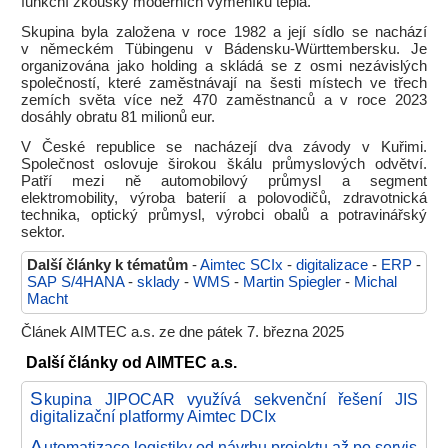
funkční zkoušky moderních výměníků tepla.
Skupina byla založena v roce 1982 a její sídlo se nachází
v německém Tübingenu v Bádensku-Württembersku. Je
organizována jako holding a skládá se z osmi nezávislých
společností, které zaměstnávají na šesti místech ve třech
zemích světa více než 470 zaměstnanců a v roce 2023
dosáhly obratu 81 milionů eur.
V České republice se nacházejí dva závody v Kuřimi.
Společnost oslovuje širokou škálu průmyslových odvětví.
Patří mezi ně automobilový průmysl a segment
elektromobility, výroba baterií a polovodičů, zdravotnická
technika, optický průmysl, výrobci obalů a potravinářský
sektor.
Další články k tématům
-
Aimtec SCIx
-
digitalizace
-
ERP
-
SAP S/4HANA
-
sklady
-
WMS
-
Martin Spiegler
-
Michal
Macht
Článek AIMTEC a.s. ze dne pátek 7. března 2025
Další články od AIMTEC a.s.
S
kupina JIPOCAR využívá sekvenční řešení JIS
digitalizační platformy Aimtec DCIx
A
utomatizace logistiky od návrhu projektu až po servis