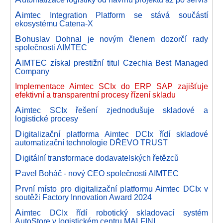
A
imtec Integration Platform se stává součástí
ekosystému Catena-X
B
ohuslav Dohnal je novým členem dozorčí rady
společnosti AIMTEC
A
IMTEC získal prestižní titul Czechia Best Managed
Company
Implementace Aimtec SCIx do ERP SAP zajišťuje
efektivní a transparentní procesy řízení skladu
A
imtec SCIx řešení zjednodušuje skladové a
logistické procesy
D
igitalizační platforma Aimtec DCIx řídí skladové
automatizační technologie DŘEVO TRUST
D
igitální transformace dodavatelských řetězců
P
avel Boháč - nový CEO společnosti AIMTEC
P
rvní místo pro digitalizační platformu Aimtec DCIx v
soutěži Factory Innovation Award 2024
A
imtec DCIx řídí robotický skladovací systém
AutoStore v logistickém centru MALFINI