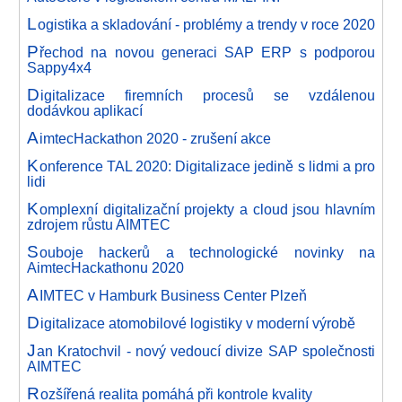
L
ogistika a skladování - problémy a trendy v roce 2020
P
řechod na novou generaci SAP ERP s podporou
Sappy4x4
D
igitalizace firemních procesů se vzdálenou
dodávkou aplikací
A
imtecHackathon 2020 - zrušení akce
K
onference TAL 2020: Digitalizace jedině s lidmi a pro
lidi
K
omplexní digitalizační projekty a cloud jsou hlavním
zdrojem růstu AIMTEC
S
ouboje hackerů a technologické novinky na
AimtecHackathonu 2020
A
IMTEC v Hamburk Business Center Plzeň
D
igitalizace atomobilové logistiky v moderní výrobě
J
an Kratochvil - nový vedoucí divize SAP společnosti
AIMTEC
R
ozšířená realita pomáhá při kontrole kvality