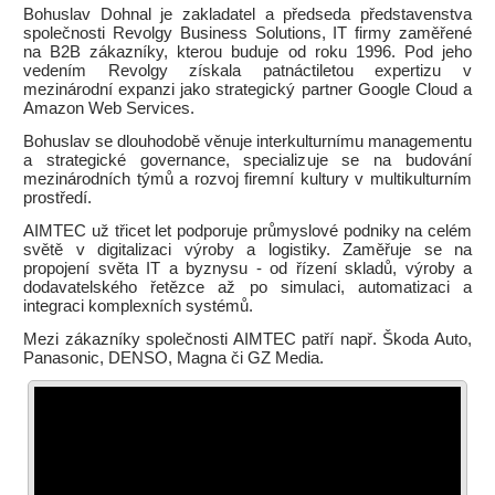
Bohuslav Dohnal je zakladatel a předseda představenstva
společnosti Revolgy Business Solutions, IT firmy zaměřené
na B2B zákazníky, kterou buduje od roku 1996. Pod jeho
vedením Revolgy získala patnáctiletou expertizu v
mezinárodní expanzi jako strategický partner Google Cloud a
Amazon Web Services.
Bohuslav se dlouhodobě věnuje interkulturnímu managementu
a strategické governance, specializuje se na budování
mezinárodních týmů a rozvoj firemní kultury v multikulturním
prostředí.
AIMTEC už třicet let podporuje průmyslové podniky na celém
světě v digitalizaci výroby a logistiky. Zaměřuje se na
propojení světa IT a byznysu - od řízení skladů, výroby a
dodavatelského řetězce až po simulaci, automatizaci a
integraci komplexních systémů.
Mezi zákazníky společnosti AIMTEC patří např. Škoda Auto,
Panasonic, DENSO, Magna či GZ Media.