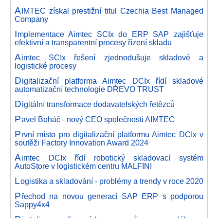
A
IMTEC získal prestižní titul Czechia Best Managed
Company
I
mplementace Aimtec SCIx do ERP SAP zajišťuje
efektivní a transparentní procesy řízení skladu
A
imtec SCIx řešení zjednodušuje skladové a
logistické procesy
D
igitalizační platforma Aimtec DCIx řídí skladové
automatizační technologie DŘEVO TRUST
D
igitální transformace dodavatelských řetězců
P
avel Boháč - nový CEO společnosti AIMTEC
P
rvní místo pro digitalizační platformu Aimtec DCIx v
soutěži Factory Innovation Award 2024
A
imtec DCIx řídí robotický skladovací systém
AutoStore v logistickém centru MALFINI
L
ogistika a skladování - problémy a trendy v roce 2020
P
řechod na novou generaci SAP ERP s podporou
Sappy4x4