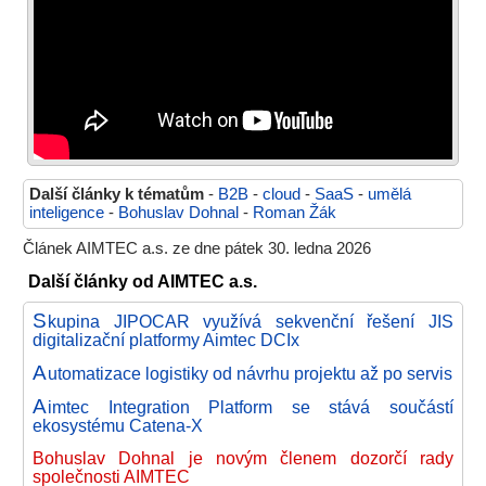
Další články k tématům
-
B2B
-
cloud
-
SaaS
-
umělá
inteligence
-
Bohuslav Dohnal
-
Roman Žák
Článek AIMTEC a.s. ze dne pátek 30. ledna 2026
Další články od AIMTEC a.s.
S
kupina JIPOCAR využívá sekvenční řešení JIS
digitalizační platformy Aimtec DCIx
A
utomatizace logistiky od návrhu projektu až po servis
A
imtec Integration Platform se stává součástí
ekosystému Catena-X
Bohuslav Dohnal je novým členem dozorčí rady
společnosti AIMTEC