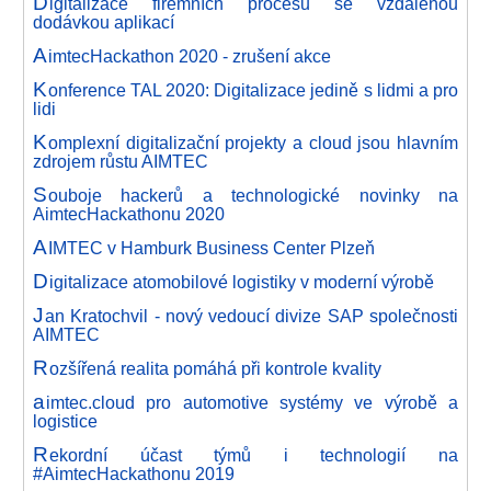
D
igitalizace firemních procesů se vzdálenou
dodávkou aplikací
A
imtecHackathon 2020 - zrušení akce
K
onference TAL 2020: Digitalizace jedině s lidmi a pro
lidi
K
omplexní digitalizační projekty a cloud jsou hlavním
zdrojem růstu AIMTEC
S
ouboje hackerů a technologické novinky na
AimtecHackathonu 2020
A
IMTEC v Hamburk Business Center Plzeň
D
igitalizace atomobilové logistiky v moderní výrobě
J
an Kratochvil - nový vedoucí divize SAP společnosti
AIMTEC
R
ozšířená realita pomáhá při kontrole kvality
a
imtec.cloud pro automotive systémy ve výrobě a
logistice
R
ekordní účast týmů i technologií na
#AimtecHackathonu 2019