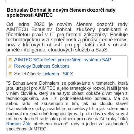
Bohuslav Dohnal je novým členem dozorčí rady
společnosti AIMTEC
Od ledna 2026 je novým členem dozorčí rady
AIMTECu Bohuslav Dohnal, zkušený podnikatel s
třicetiletou praxí v IT pro firemní zákazníky. Posiluje
technologickou vizi společnosti a přináší cenné know-
how z klíčových oblastí pro její další růst v oblasti
umělé inteligence, cloudových služeb a SaaS.
A
IMTEC SCIx řešení pro rozšíření systému SAP
R
evolgy Business Solutions
S
dílet článek:
LinkedIn
-
Síť X
"S Bohuslavem Dohnalem se potkáváme v tématech, která
jsou určující pro AIMTEC a jeho strategický rozvoj. Našli jsme
v něm člověka, který se na tyto oblasti dokáže dívat nejen z
technologického, ale i z podnikatelského pohledu. Má za
sebou řadu let zkušeností s tím, jak na cloudu stavět
škálovatelné služby, uvádět je na světový trh a jak kolem nich
budovat mezinárodně fungující týmy. I proto dává velký smysl
mít ho v dozorčí radě jako partnera pro naše další kroky," říká
Roman Žák
, předseda dozorčí rady a jeden ze zakladatelů
společnosti AIMTEC.