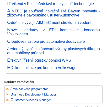
I
T víkend v Plzni představí roboty a IoT technologie
A
IMTEC je součástí inovační sítě Bayern Innovativ -
zřizovatele bavorského Cluster Automotive
O
ddělení vývoje AIMTEC mění strukturu a vedení
N
ové standardy v EDI komunikaci koncernu
Volkswagen
C
loudové nástroje pro automotive dodavatele
J
ednotný systém plánování výroby plastových dílu pro
automobilový průmysl
E
fektivní řízení logistiky pomocí WMS
E
DI komunikace pro koncern Volkswagen
Nabídka zaměstnání
Java backend programátor
Business Development Manager
Customer Success Manager