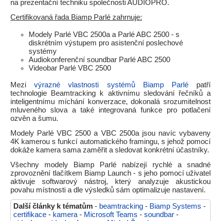
na prezentační techniku společnosti AUDIOPRO.
Certifikovaná řada Biamp Parlé zahrnuje:
Modely Parlé VBC 2500a a Parlé ABC 2500 - s
diskrétním výstupem pro asistenční poslechové
systémy
Audiokonferenční soundbar Parlé ABC 2500
Videobar Parlé VBC 2500
Mezi
výrazné vlastnosti systémů Biamp Parlé
patří
technologie Beamtracking k aktivnímu sledování řečníků a
inteligentnímu míchání konverzace, dokonalá srozumitelnost
mluveného slova a také integrovaná funkce pro potlačení
ozvěn a šumu.
Modely Parlé VBC 2500 a VBC 2500a jsou navíc vybaveny
4K kamerou s funkcí automatického framingu, s jehož pomocí
dokáže kamera sama zaměřit a sledovat konkrétní účastníky.
Všechny modely Biamp Parlé nabízejí rychlé a snadné
zprovoznění tlačítkem Biamp Launch - s jeho pomocí uživatel
aktivuje softwarový nástroj, který analyzuje akustickou
povahu místnosti a dle výsledků sám optimalizuje nastavení.
Další články k tématům
-
beamtracking
-
Biamp Systems
-
certifikace
-
kamera
-
Microsoft Teams
-
soundbar
-