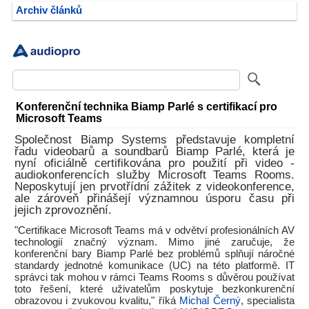
Archiv článků
Konferenční technika Biamp Parlé s certifikací pro
Microsoft Teams
Společnost Biamp Systems představuje kompletní
řadu videobarů a soundbarů Biamp Parlé, která je
nyní oficiálně certifikována pro použití při video -
audiokonferencích služby Microsoft Teams Rooms.
Neposkytují jen prvotřídní zážitek z videokonference,
ale zároveň přinášejí významnou úsporu času při
jejich zprovoznění.
"Certifikace Microsoft Teams má v odvětví profesionálních AV
technologií značný význam. Mimo jiné zaručuje, že
konferenční bary Biamp Parlé bez problémů splňují náročné
standardy jednotné komunikace (UC) na této platformě. IT
správci tak mohou v rámci Teams Rooms s důvěrou používat
toto řešení, které uživatelům poskytuje bezkonkurenční
obrazovou i zvukovou kvalitu," říká
Michal Černý
, specialista