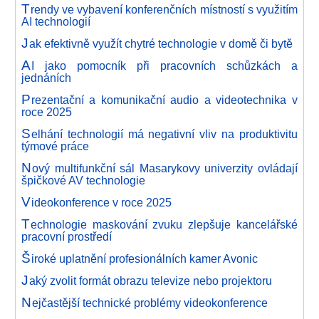
T
rendy ve vybavení konferenčních místností s využitím
AI technologií
J
ak efektivně využít chytré technologie v domě či bytě
A
I jako pomocník při pracovních schůzkách a
jednáních
P
rezentační a komunikační audio a videotechnika v
roce 2025
S
elhání technologií má negativní vliv na produktivitu
týmové práce
N
ový multifunkční sál Masarykovy univerzity ovládají
špičkové AV technologie
V
ideokonference v roce 2025
T
echnologie maskování zvuku zlepšuje kancelářské
pracovní prostředí
Š
iroké uplatnění profesionálních kamer Avonic
J
aký zvolit formát obrazu televize nebo projektoru
N
ejčastější technické problémy videokonference