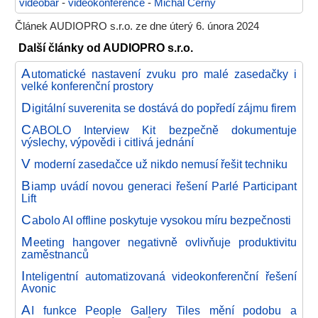
videobar
-
videokonference
-
Michal Černý
Článek AUDIOPRO s.r.o. ze dne úterý 6. února 2024
Další články od AUDIOPRO s.r.o.
A
utomatické nastavení zvuku pro malé zasedačky i
velké konferenční prostory
D
igitální suverenita se dostává do popředí zájmu firem
C
ABOLO Interview Kit bezpečně dokumentuje
výslechy, výpovědi i citlivá jednání
V
moderní zasedačce už nikdo nemusí řešit techniku
B
iamp uvádí novou generaci řešení Parlé Participant
Lift
C
abolo AI offline poskytuje vysokou míru bezpečnosti
M
eeting hangover negativně ovlivňuje produktivitu
zaměstnanců
I
nteligentní automatizovaná videokonferenční řešení
Avonic
A
I funkce People Gallery Tiles mění podobu a