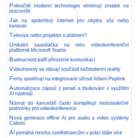
P
okročilé moderní technologie eliminují zmatek na
pracovišti
J
ak na spolehlivý internet pro obytný vůz nebo
karavan
T
elevize nebo projektor s plátnem?
U
nikátní zasedačka na míru videokonferenční
platformě Microsoft Teams
B
udoucnost patří přirozené komunikaci
V
ideohovory se stávají součástí každodenní reality
F
irmy spoléhají na integrované síťové řešení Peplink
A
utomatizace zápisů z porad a titulkování s využitím
AI nástrojů
N
ávrat do kanceláří často komplikují nedostatečné
podmínky pro videokonference
N
ová generace offline AI pro audio a video systémy
Cabolo
A
I pomáhá mnoha zaměstnancům v práci stále více