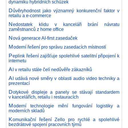
dynamiku hybridních schůzek
D
ůvěryhodnost jako významný konkurenční faktor v
retailu a e-commerce
N
edostatek klidu v kanceláři brání návratu
zaměstnanců z home office
N
ová generace AI-first zasedaček
M
oderní řešení pro správu zasedacích místností
P
eplink řešení zajišťuje spolehlivé satelitní připojení k
internetu
A
I v retailu stále čelí nedůvěře zákazníků
A
I udává nové směry v oblasti audio video techniky a
prezentací
D
otykové displeje a panely se stávají standardem
v kancelářích, retailu i restauracích
M
oderní technologie mění fungování logistiky a
moderních skladů
K
omunikační řešení Zello pro rychlé a spolehlivé
bezdrátové spojení pracovních týmů