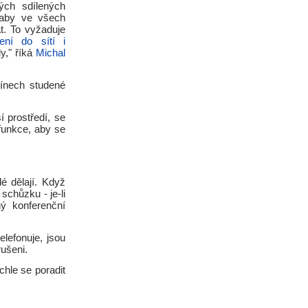
ných sdílených
 aby ve všech
t. To vyžaduje
ení do sítí i
y," říká
Michal
tínech studené
ší prostředí, se
funkce, aby se
é dělají. Když
schůzku - je-li
ný konferenční
lefonuje, jsou
rušeni.
chle se poradit