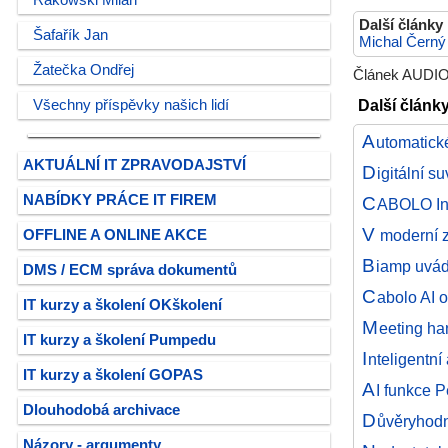
Rakowski Milan
Další články
Šafařík Jan
Michal Černý
Žatečka Ondřej
Článek AUDIOP
Další článk
Všechny příspěvky našich lidí
A
utomatick
AKTUÁLNÍ IT ZPRAVODAJSTVÍ
D
igitální s
NABÍDKY PRÁCE IT FIREM
C
ABOLO Int
V
moderní z
OFFLINE A ONLINE AKCE
B
iamp uvádí
DMS / ECM správa dokumentů
C
abolo AI 
IT kurzy a školení OKškolení
M
eeting ha
IT kurzy a školení Pumpedu
I
nteligentn
IT kurzy a školení GOPAS
A
I funkce 
Dlouhodobá archivace
D
ůvěryhodn
Názory - argumenty