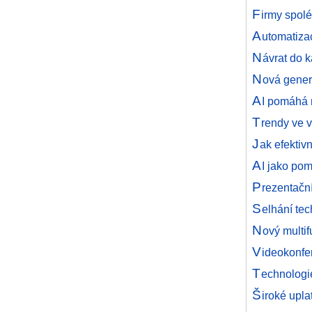
F
irmy spolé
A
utomatizac
N
ávrat do 
N
ová gener
A
I pomáhá 
T
rendy ve v
J
ak efektiv
A
I jako po
P
rezentačn
S
elhání tec
N
ový multi
V
ideokonfe
T
echnologi
Š
iroké upl