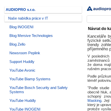
AUDIOPRO s.r.o.
Naše nabídka práce v IT
Blog INOGENI
Návrat do k
Blog Mersive Technologies
Kanceláře b
fyzické set
Blog Zello
trendy zohl
příjemného p
Newsroom Peplink
V posledních 
zaměstnanců na
Support Huddly
že doma mají 
rušném pracov
YouTube Avonic
Podle průzkum
YouTube Biamp Systems
téměř polovinu
YouTube Bosch Security and Safety
"Podle studie
Systems
obecně hluk, 
schopný znov
YouTube Huddly
Masking
. Jej
který je uprav
protože vysíl
YouTube INOGENI