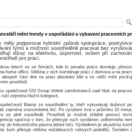
anceláří mění trendy v uspořádání a vybavení pracovních p
y měly podporovat hybridní způsob spolupráce, poskytovat
kávání týmů a možnost soustředěně pracovat bez vyrušová
edňují důraz na efektivitu, úspornost, ovšem při zachován
rostředí pro práci.
dvou letech se ve firmách, kde to povaha práce dovoluje, přesun
 home office. Většina z nich kombinuje práci z domova a na pracovi
alespoň část dne na práci absolutní klid a ve větší míře pociťuj
ním prostředí.
u společnosti SSI Group třetině zaměstnanců vadí hluk na pracoviš
 ruší zejména hluční kolegové.
 společnosti Biamp ze soustředění ty, kteří vykonávají duševní prá
ale zejména srozumitelná řeč. Po vyrušení trvá v průměru 10 minut,
u se plně soustředit. Prostředí je možné zklidnit pomocí
tech
í princip spočívá v tom, že překryje ruch vysíláním uniformního ne
ený do frekvenčního pásma lidské řeči. Výsledkem je akusticky komf
aný šum přikryje většinu nežádoucích rušivých podnětů. Trendem 