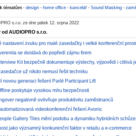
 k tématům
-
design
-
home office
-
kancelář
-
Sound Masking
-
zamě
RO s.r.o. ze dne pátek 12. srpna 2022
y od AUDIOPRO s.r.o.
é nastavení zvuku pro malé zasedačky i velké konferenční prost
uverenita se dostává do popředí zájmu firem
erview Kit bezpečně dokumentuje výslechy, výpovědi i citlivá 
asedačce už nikdo nemusí řešit techniku
 novou generaci řešení Parlé Participant Lift
offline poskytuje vysokou míru bezpečnosti
ngover negativně ovlivňuje produktivitu zaměstnanců
í automatizovaná videokonferenční řešení Avonic
People Gallery Tiles mění podobu a dynamiku hybridních schůze
ost jako významný konkurenční faktor v retailu a e-commerce