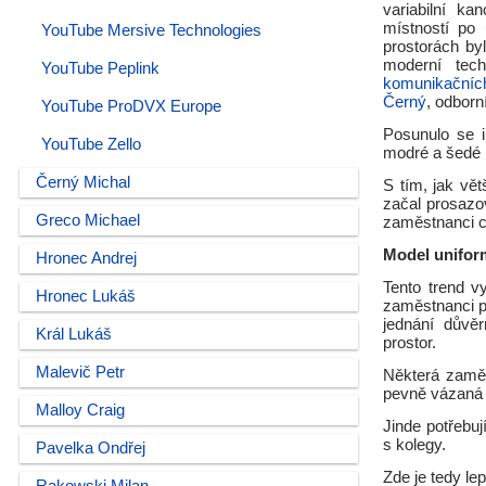
variabilní ka
místností po
YouTube Mersive Technologies
prostorách by
moderní tec
YouTube Peplink
komunikačníc
Černý
, odbor
YouTube ProDVX Europe
Posunulo se i
YouTube Zello
modré a šedé n
Černý Michal
S tím, jak větš
začal prosazo
Greco Michael
zaměstnanci cí
Model unifor
Hronec Andrej
Tento trend v
Hronec Lukáš
zaměstnanci př
jednání důvěr
Král Lukáš
prostor.
Malevič Petr
Některá zaměs
pevně vázaná k
Malloy Craig
Jinde potřebuj
s kolegy.
Pavelka Ondřej
Zde je tedy le