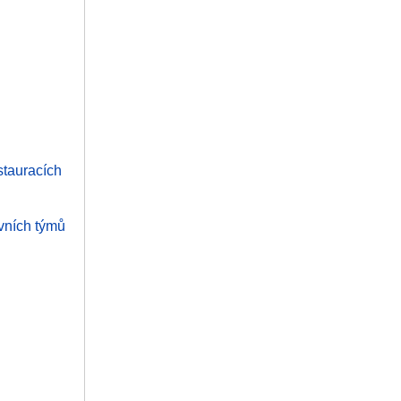
stauracích
ovních týmů