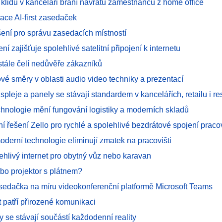
 klidu v kanceláři brání návratu zaměstnanců z home office
ace AI-first zasedaček
šení pro správu zasedacích místností
ení zajišťuje spolehlivé satelitní připojení k internetu
u stále čelí nedůvěře zákazníků
vé směry v oblasti audio video techniky a prezentací
spleje a panely se stávají standardem v kancelářích, retailu i re
chnologie mění fungování logistiky a moderních skladů
í řešení Zello pro rychlé a spolehlivé bezdrátové spojení prac
oderní technologie eliminují zmatek na pracovišti
ehlivý internet pro obytný vůz nebo karavan
bo projektor s plátnem?
asedačka na míru videokonferenční platformě Microsoft Teams
 patří přirozené komunikaci
 se stávají součástí každodenní reality