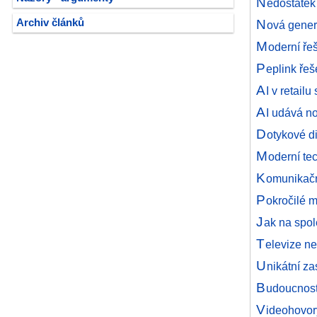
N
edostatek
N
Archiv článků
ová gener
M
oderní ře
P
eplink řeš
A
I v retail
A
I udává no
D
otykové di
M
oderní te
K
omunikačn
P
okročilé m
J
ak na spol
T
elevize ne
U
nikátní z
B
udoucnost
V
ideohovory