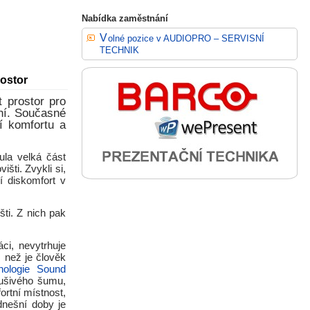
Nabídka zaměstnání
Volné pozice v AUDIOPRO – SERVISNÍ
TECHNIK
rostor
 prostor pro
ní. Současné
í komfortu a
ula velká část
šti. Zvykli si,
í diskomfort v
ti. Z nich pak
ci, nevytrhuje
 než je člověk
nologie Sound
rušivého šumu,
ortní místnost,
dnešní doby je