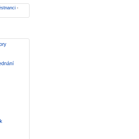
stnanci
-
ory
jednání
k