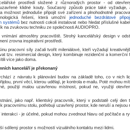
ncelářské prostředí složené z různorodých prostor - od otevře
 uzavřené klidné kouty. Současný způsob práce také vyžaduje,
la možnost jednoduše připojit své zařízení a plnohodnotně pracova
hnologická řešení, která umožní
jednoduché bezdrátové připoj
h systémů
bez nutnosti cokoli instalovat nebo hledat příslušné kabel
ník na zvukovou techniku ze společnosti AUDIOPRO.
 vnímání atmosféry pracoviště. Strohý kancelářský design v ods
ení zrovna inspirativní prostředí.
inu pracovní síly začali tvořit mileniálové, kteří vyžadují kreativněj
vat tzv. resimercial design, který kombinuje rezidenční a komerční 
tili více jako doma.
mních kanceláří je překonaný
ychází z návratu k plánování budov na základě toho, co v nich lid
ijdou, první věcí, kterou udělají, je kontrola e-mailu. Poté mohou mít 
né, použijí malou uzavřenou místnost, pokud ne, využijí otevře
tnání, jako např. klientský pracovník, který v podstatě celý den te
 pracovnímu stolu, potřebují uzavřený prostor, kde neruší a nejsou 
í interakci - je účelné, pokud mohou zvednout hlavu od počítače a ry
pší sdílený prostor s možností vizuálního kontaktu mezi lidmi.