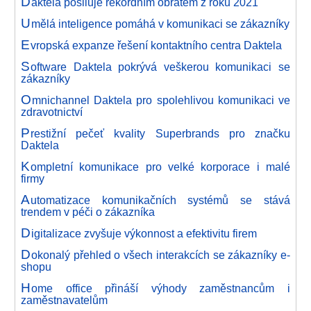
D
aktela posiluje rekordním obratem z roku 2021
U
mělá inteligence pomáhá v komunikaci se zákazníky
E
vropská expanze řešení kontaktního centra Daktela
S
oftware Daktela pokrývá veškerou komunikaci se
zákazníky
O
mnichannel Daktela pro spolehlivou komunikaci ve
zdravotnictví
P
restižní pečeť kvality Superbrands pro značku
Daktela
K
ompletní komunikace pro velké korporace i malé
firmy
A
utomatizace komunikačních systémů se stává
trendem v péči o zákazníka
D
igitalizace zvyšuje výkonnost a efektivitu firem
D
okonalý přehled o všech interakcích se zákazníky e-
shopu
H
ome office přináší výhody zaměstnancům i
zaměstnavatelům