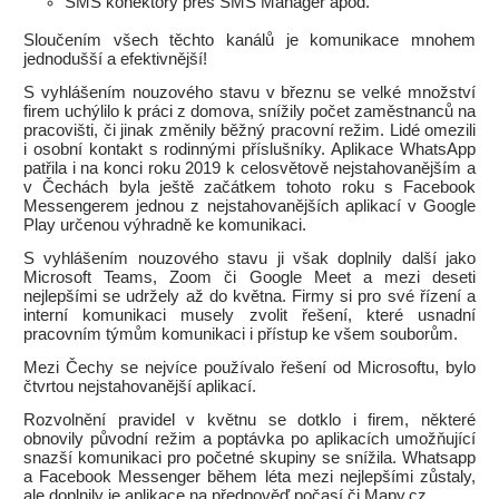
SMS konektory přes SMS Manager apod.
Sloučením všech těchto kanálů je komunikace mnohem
jednodušší a efektivnější!
S vyhlášením nouzového stavu v březnu se velké množství
firem uchýlilo k práci z domova, snížily počet zaměstnanců na
pracovišti, či jinak změnily běžný pracovní režim. Lidé omezili
i osobní kontakt s rodinnými příslušníky. Aplikace WhatsApp
patřila i na konci roku 2019 k celosvětově nejstahovanějším a
v Čechách byla ještě začátkem tohoto roku s Facebook
Messengerem jednou z nejstahovanějších aplikací v Google
Play určenou výhradně ke komunikaci.
S vyhlášením nouzového stavu ji však doplnily další jako
Microsoft Teams, Zoom či Google Meet a mezi deseti
nejlepšími se udržely až do května. Firmy si pro své řízení a
interní komunikaci musely zvolit řešení, které usnadní
pracovním týmům komunikaci i přístup ke všem souborům.
Mezi Čechy se nejvíce používalo řešení od Microsoftu, bylo
čtvrtou nejstahovanější aplikací.
Rozvolnění pravidel v květnu se dotklo i firem, některé
obnovily původní režim a poptávka po aplikacích umožňující
snazší komunikaci pro početné skupiny se snížila. Whatsapp
a Facebook Messenger během léta mezi nejlepšími zůstaly,
ale doplnily je aplikace na předpověď počasí či Mapy.cz.