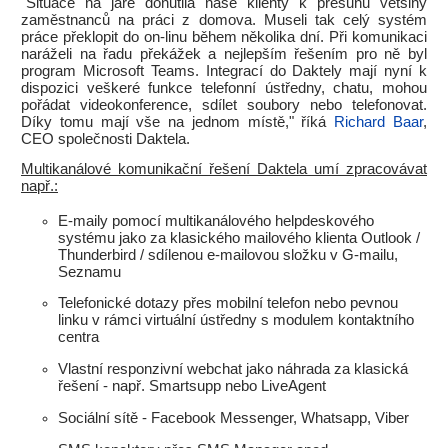
"Situace na jaře donutila naše klienty k přesunu většiny
zaměstnanců na práci z domova. Museli tak celý systém
práce překlopit do on-linu během několika dní. Při komunikaci
naráželi na řadu překážek a nejlepším řešením pro ně byl
program Microsoft Teams. Integrací do Daktely mají nyní k
dispozici veškeré funkce telefonní ústředny, chatu, mohou
pořádat videokonference, sdílet soubory nebo telefonovat.
Díky tomu mají vše na jednom místě," říká
Richard Baar
,
CEO společnosti Daktela.
Multikanálové komunikační řešení Daktela umí zpracovávat
např.:
E-maily pomocí multikanálového helpdeskového
systému jako za klasického mailového klienta Outlook /
Thunderbird / sdílenou e-mailovou složku v G-mailu,
Seznamu
Telefonické dotazy přes mobilní telefon nebo pevnou
linku v rámci virtuální ústředny s modulem kontaktního
centra
Vlastní responzivní webchat jako náhrada za klasická
řešení - např. Smartsupp nebo LiveAgent
Sociální sítě - Facebook Messenger, Whatsapp, Viber