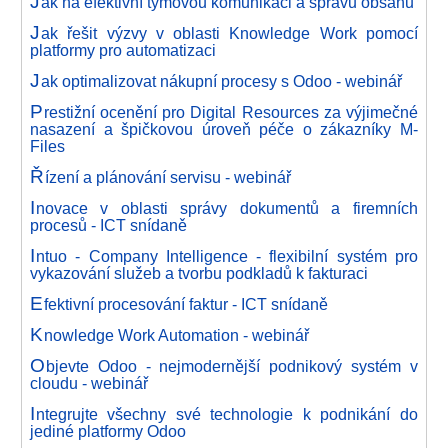
J
ak na efektivní týmovou komunikaci a správu obsahu
J
ak řešit výzvy v oblasti Knowledge Work pomocí
platformy pro automatizaci
J
ak optimalizovat nákupní procesy s Odoo - webinář
P
restižní ocenění pro Digital Resources za výjimečné
nasazení a špičkovou úroveň péče o zákazníky M-
Files
Ř
ízení a plánování servisu - webinář
I
novace v oblasti správy dokumentů a firemních
procesů - ICT snídaně
I
ntuo - Company Intelligence - flexibilní systém pro
vykazování služeb a tvorbu podkladů k fakturaci
E
fektivní procesování faktur - ICT snídaně
K
nowledge Work Automation - webinář
O
bjevte Odoo - nejmodernější podnikový systém v
cloudu - webinář
I
ntegrujte všechny své technologie k podnikání do
jediné platformy Odoo