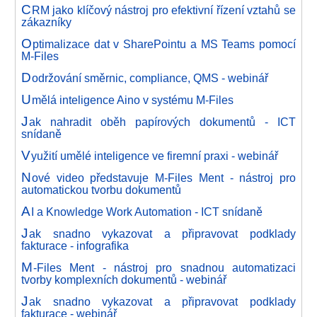
C
RM jako klíčový nástroj pro efektivní řízení vztahů se
zákazníky
O
ptimalizace dat v SharePointu a MS Teams pomocí
M-Files
D
održování směrnic, compliance, QMS - webinář
U
mělá inteligence Aino v systému M-Files
J
ak nahradit oběh papírových dokumentů - ICT
snídaně
V
yužití umělé inteligence ve firemní praxi - webinář
N
ové video představuje M-Files Ment - nástroj pro
automatickou tvorbu dokumentů
A
I a Knowledge Work Automation - ICT snídaně
J
ak snadno vykazovat a připravovat podklady
fakturace - infografika
M
-Files Ment - nástroj pro snadnou automatizaci
tvorby komplexních dokumentů - webinář
J
ak snadno vykazovat a připravovat podklady
fakturace - webinář