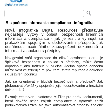
Bezpečnost informací a compliance - infografika
Nová infografika Digital Resources představuje
nejčastější výzvy v oblasti bezpečnosti firemních
informací a compliance - jak je řešit a vyhnout se
překážkám spojeným s dodržováním předpisů, jak
dosáhnout maximálního zabezpečení dokumentů a
informací a souladu s předpisy.
Navigování Vaší organizace do cílové destinace, kterou je
špičková bezpečnost a soulad s předpisy, může často
dopadnout jako uvíznutí v bludišti. Jediná špatná odbočka
může vést ke zdrcujícím pokutám, ztrátě reputace a dokonce
i k uzavření podniku.
Jak se orientovat v bludišti bezpečnosti a předpisů? Jak
překonávat překážky spojené s jejich dodržováním a hrozícím
únikem dat?
Existuje cesta ven - platforma M-Files pro správu dokumentů,
která dokáže nejen zajistit compliance a výrazně snížit
podnikatelská rizika, ale také automatizovat procesy spojené