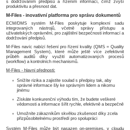
s dodržováním předpisů a řízením informací, čímž zvýší
produktivitu a přesnost dat.
M-Files - inovativní platforma pro správu dokumentů
ECM/DMS systém M-Files poskytuje komplexní sadu
integrovaných nástrojů, včetně správy přístupu a
uživatelských oprávnění, pro zajištění bezpečnosti informací a
dodržování předpisů.
M-Files navíc nabízí řešení pro řízení kvality (QMS = Quality
Management System), které může ještě více zefektivnit
průběh auditů díky využití automatizovaných procesů
(workflow) a kontrolních mechanismů.
M-Files - hlavní přednosti:
Snížíte rizika a zajistíte soulad s předpisy tak, aby
správné informace šly ke správným lidem a nikomu
jinému
Získáte konkurenční výhodu tím, že budete veškeré
vědomosti a informace šířit rychle, efektivně a bezpečně
Umožníte zákazníkům skvělou zkušenost díky zcela
přizpůsobitelnému prostředí pro spolupráci
Systém M-Files může být nasazen on-premises, v cloudu