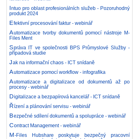
I
ntuo pro oblast profesionálních služeb - Pozoruhodný
produkt 2024
E
fektivní procesování faktur - webinář
A
utomatizace tvorby dokumentů pomocí nástroje M-
Files Ment
S
práva IT ve společnosti BPS Průmyslové Služby -
případová studie
J
ak na informační chaos - ICT snídaně
A
utomatizace pomocí workflow - infografika
A
utomatizace a digitalizace od dokumentů až po
procesy - webinář
D
igitalizace a bezpapírová kancelář - ICT snídaně
Ř
ízení a plánování servisu - webinář
B
ezpečné sdílení dokumentů a spolupráce - webinář
C
ontract Management - webinář
M
-Files Hubshare poskytuje bezpečný pracovní