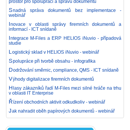
prostor pro spolupráci a správu dokumentů
S
nadná správa dokumentů bez implementace -
webinář
I
novace v oblasti správy firemních dokumentů a
informací - ICT snídaně
I
ntegrace M-Files a ERP HELIOS iNuvio - případová
studie
L
ogistický sklad v HELIOS iNuvio - webinář
S
polupráce při tvorbě obsahu - infografika
D
održování směrnic, compliance, QMS - ICT snídaně
V
ýhody digitalizace firemních dokumentů
H
lasy zákazníků řadí M-Files mezi silné hráče na trhu
v oblasti IT Enterprise
Ř
ízení obchodních aktivit odkudkoliv - webinář
J
ak nahradit oběh papírových dokumentů - webinář