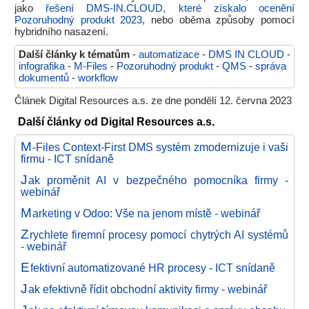
jako
řešení DMS-IN.CLOUD, které získalo ocenění
Pozoruhodný produkt 2023
, nebo oběma způsoby pomocí
hybridního nasazení.
Další články k tématům
-
automatizace
-
DMS IN CLOUD
-
infografika
-
M-Files
-
Pozoruhodný produkt
-
QMS
-
správa
dokumentů
-
workflow
Článek Digital Resources a.s. ze dne pondělí 12. června 2023
Další články od Digital Resources a.s.
M
-Files Context-First DMS systém zmodernizuje i vaši
firmu - ICT snídaně
J
ak proměnit AI v bezpečného pomocníka firmy -
webinář
M
arketing v Odoo: Vše na jenom místě - webinář
Z
rychlete firemní procesy pomocí chytrých AI systémů
- webinář
E
fektivní automatizované HR procesy - ICT snídaně
J
ak efektivně řídit obchodní aktivity firmy - webinář