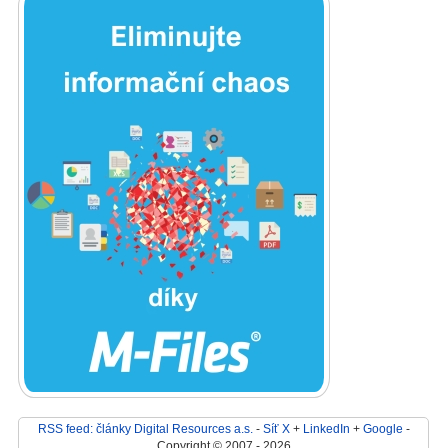
RSS feed: články Digital Resources a.s.
-
Síť X
+
LinkedIn
+
Google
-
Copyright © 2007 - 2026