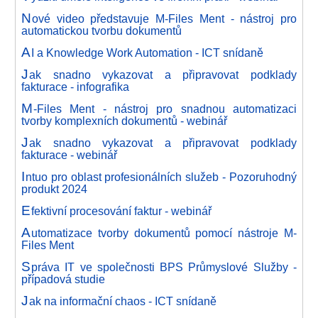
N
ové video představuje M-Files Ment - nástroj pro
automatickou tvorbu dokumentů
A
I a Knowledge Work Automation - ICT snídaně
J
ak snadno vykazovat a připravovat podklady
fakturace - infografika
M
-Files Ment - nástroj pro snadnou automatizaci
tvorby komplexních dokumentů - webinář
J
ak snadno vykazovat a připravovat podklady
fakturace - webinář
I
ntuo pro oblast profesionálních služeb - Pozoruhodný
produkt 2024
E
fektivní procesování faktur - webinář
A
utomatizace tvorby dokumentů pomocí nástroje M-
Files Ment
S
práva IT ve společnosti BPS Průmyslové Služby -
případová studie
J
ak na informační chaos - ICT snídaně