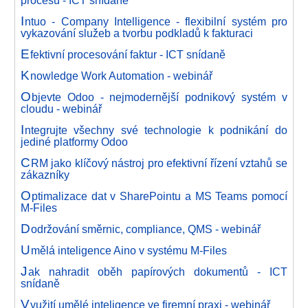
procesů - ICT snídaně
I
ntuo - Company Intelligence - flexibilní systém pro
vykazování služeb a tvorbu podkladů k fakturaci
E
fektivní procesování faktur - ICT snídaně
K
nowledge Work Automation - webinář
O
bjevte Odoo - nejmodernější podnikový systém v
cloudu - webinář
I
ntegrujte všechny své technologie k podnikání do
jediné platformy Odoo
C
RM jako klíčový nástroj pro efektivní řízení vztahů se
zákazníky
O
ptimalizace dat v SharePointu a MS Teams pomocí
M-Files
D
održování směrnic, compliance, QMS - webinář
U
mělá inteligence Aino v systému M-Files
J
ak nahradit oběh papírových dokumentů - ICT
snídaně
V
yužití umělé inteligence ve firemní praxi - webinář