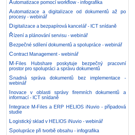
A
utomatizace pomocí workflow - infografika
A
utomatizace a digitalizace od dokumentů až po
procesy - webinář
D
igitalizace a bezpapírová kancelář - ICT snídaně
Ř
ízení a plánování servisu - webinář
B
ezpečné sdílení dokumentů a spolupráce - webinář
C
ontract Management - webinář
M
-Files Hubshare poskytuje bezpečný pracovní
prostor pro spolupráci a správu dokumentů
S
nadná správa dokumentů bez implementace -
webinář
I
novace v oblasti správy firemních dokumentů a
informací - ICT snídaně
I
ntegrace M-Files a ERP HELIOS iNuvio - případová
studie
L
ogistický sklad v HELIOS iNuvio - webinář
S
polupráce při tvorbě obsahu - infografika