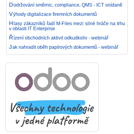
D
održování směrnic, compliance, QMS - ICT snídaně
V
ýhody digitalizace firemních dokumentů
H
lasy zákazníků řadí M-Files mezi silné hráče na trhu
v oblasti IT Enterprise
Ř
ízení obchodních aktivit odkudkoliv - webinář
J
ak nahradit oběh papírových dokumentů - webinář