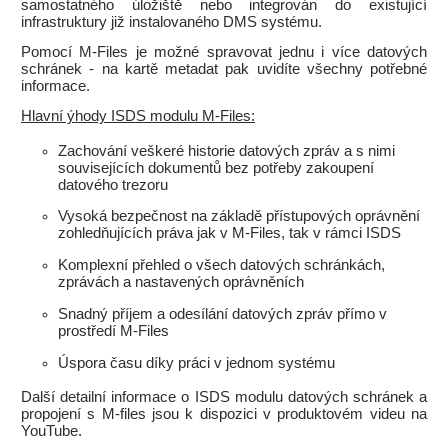
samostatného úložiště nebo integrován do existující
infrastruktury již instalovaného DMS systému.
Pomocí M-Files je možné spravovat jednu i více datových
schránek - na kartě metadat pak uvidíte všechny potřebné
informace.
Hlavní ýhody ISDS modulu M-Files:
Zachování veškeré historie datových zpráv a s nimi
souvisejících dokumentů bez potřeby zakoupení
datového trezoru
Vysoká bezpečnost na základě přístupových oprávnění
zohledňujících práva jak v M-Files, tak v rámci ISDS
Komplexní přehled o všech datových schránkách,
zprávách a nastavených oprávněních
Snadný příjem a odesílání datových zpráv přímo v
prostředí M-Files
Úspora času díky práci v jednom systému
Další detailní informace o ISDS modulu datových schránek a
propojení s M-files jsou k dispozici v produktovém videu na
YouTube.