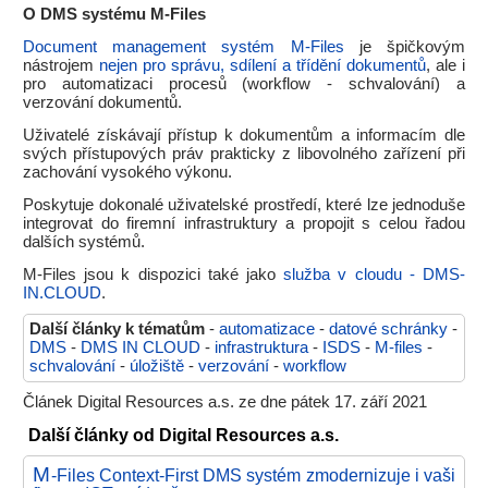
O DMS systému M-Files
Document management systém M-Files
je špičkovým
nástrojem
nejen pro správu, sdílení a třídění dokumentů
, ale i
pro automatizaci procesů (workflow - schvalování) a
verzování dokumentů.
Uživatelé získávají přístup k dokumentům a informacím dle
svých přístupových práv prakticky z libovolného zařízení při
zachování vysokého výkonu.
Poskytuje dokonalé uživatelské prostředí, které lze jednoduše
integrovat do firemní infrastruktury a propojit s celou řadou
dalších systémů.
M-Files jsou k dispozici také jako
služba v cloudu - DMS-
IN.CLOUD
.
Další články k tématům
-
automatizace
-
datové schránky
-
DMS
-
DMS IN CLOUD
-
infrastruktura
-
ISDS
-
M-files
-
schvalování
-
úložiště
-
verzování
-
workflow
Článek Digital Resources a.s. ze dne pátek 17. září 2021
Další články od Digital Resources a.s.
M
-Files Context-First DMS systém zmodernizuje i vaši