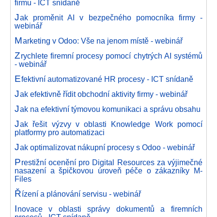
firmu - ICT snídaně
J
ak proměnit AI v bezpečného pomocníka firmy -
webinář
M
arketing v Odoo: Vše na jenom místě - webinář
Z
rychlete firemní procesy pomocí chytrých AI systémů
- webinář
E
fektivní automatizované HR procesy - ICT snídaně
J
ak efektivně řídit obchodní aktivity firmy - webinář
J
ak na efektivní týmovou komunikaci a správu obsahu
J
ak řešit výzvy v oblasti Knowledge Work pomocí
platformy pro automatizaci
J
ak optimalizovat nákupní procesy s Odoo - webinář
P
restižní ocenění pro Digital Resources za výjimečné
nasazení a špičkovou úroveň péče o zákazníky M-
Files
Ř
ízení a plánování servisu - webinář
I
novace v oblasti správy dokumentů a firemních