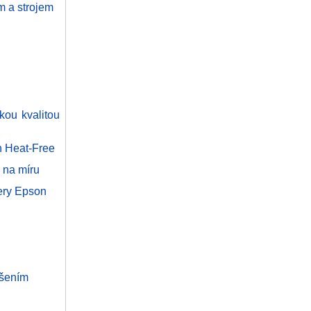
m a strojem
okou kvalitou
n Heat-Free
 na míru
nery Epson
išením