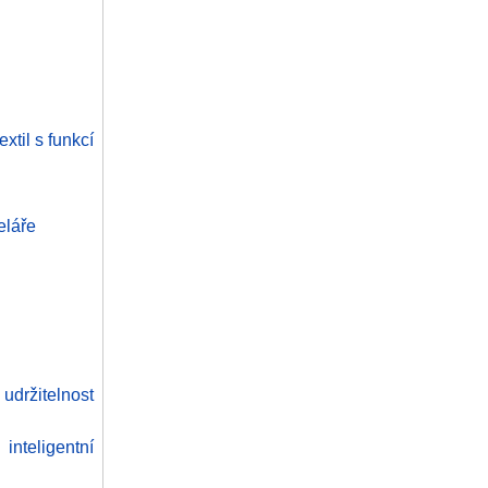
xtil s funkcí
eláře
držitelnost
nteligentní