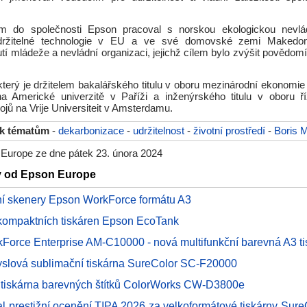
m do společnosti Epson pracoval s norskou ekologickou nevlád
udržitelné technologie v EU a ve své domovské zemi Makedonii
tí mládeže a nevládní organizaci, jejichž cílem bylo zvýšit povědomí
který je držitelem bakalářského titulu v oboru mezinárodní ekonomie
 Americké univerzitě v Paříži a inženýrského titulu v oboru ří
rojů na Vrije Universiteit v Amsterdamu.
 k tématům
-
dekarbonizace
-
udržitelnost
-
životní prostředí
-
Boris 
Europe ze dne pátek 23. února 2024
ky od Epson Europe
ní skenery Epson WorkForce formátu A3
kompaktních tiskáren Epson EcoTank
Force Enterprise AM-C10000 - nová multifunkční barevná A3 ti
slová sublimační tiskárna SureColor SC-F20000
í tiskárna barevných štítků ColorWorks CW-D3800e
al prestižní ocenění TIPA 2026 za velkoformátové tiskárny Sur