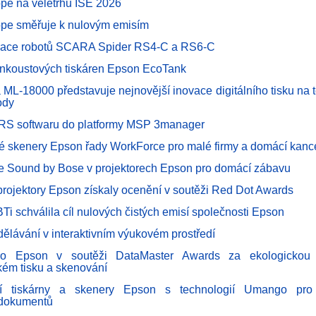
pe na veletrhu ISE 2026
pe směřuje k nulovým emisím
race robotů SCARA Spider RS4-C a RS6-C
inkoustových tiskáren Epson EcoTank
 ML-18000 představuje nejnovější inovace digitálního tisku na te
ody
RS softwaru do platformy MSP 3manager
é skenery Epson řady WorkForce pro malé firmy a domácí kanc
e Sound by Bose v projektorech Epson pro domácí zábavu
projektory Epson získaly ocenění v soutěži Red Dot Awards
BTi schválila cíl nulových čistých emisí společnosti Epson
dělávání v interaktivním výukovém prostředí
ro Epson v soutěži DataMaster Awards za ekologickou u
kém tisku a skenování
ční tiskárny a skenery Epson s technologií Umango pro i
 dokumentů