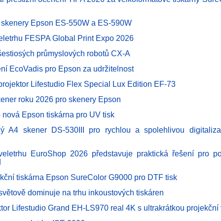
é skenery Epson ES-550W a ES-590W
eletrhu FESPA Global Print Expo 2026
šestiosých průmyslových robotů CX-A
ění EcoVadis pro Epson za udržitelnost
 projektor Lifestudio Flex Special Lux Edition EF-73
ener roku 2026 pro skenery Epson
 nová Epson tiskárna pro UV tisk
ý A4 skener DS-530III pro rychlou a spolehlivou digitaliza
eletrhu EuroShop 2026 představuje praktická řešení pro po
d
kční tiskárna Epson SureColor G9000 pro DTF tisk
světově dominuje na trhu inkoustových tiskáren
ktor Lifestudio Grand EH-LS970 real 4K s ultrakrátkou projekční