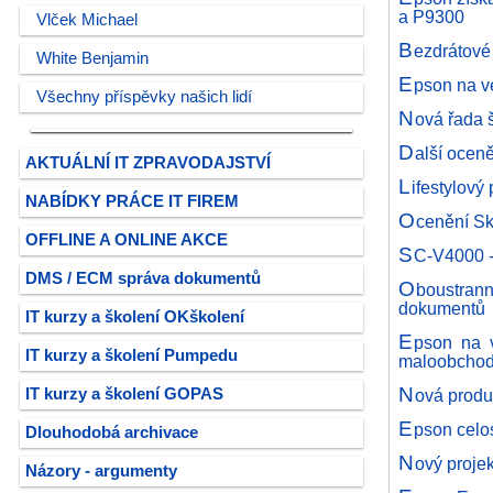
a P9300
Vlček Michael
B
ezdrátov
White Benjamin
E
pson na v
Všechny příspěvky našich lidí
N
ová řada 
D
alší ocen
AKTUÁLNÍ IT ZPRAVODAJSTVÍ
L
ifestylový
NABÍDKY PRÁCE IT FIREM
O
cenění Sk
OFFLINE A ONLINE AKCE
S
C-V4000 -
DMS / ECM správa dokumentů
O
boustrann
dokumentů
IT kurzy a školení OKškolení
E
pson na v
IT kurzy a školení Pumpedu
maloobcho
N
IT kurzy a školení GOPAS
ová produ
E
pson celo
Dlouhodobá archivace
N
ový proje
Názory - argumenty