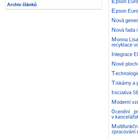
E
pson Euro
Archiv článků
E
pson Euro
N
ová gene
N
ová řada 
M
onna Lisa
recyklace v
I
ntegrace E
N
ové ploch
T
echnologi
T
iskárny a 
I
niciativa S
M
oderní vz
0
cenění p
v kancelářs
M
ultifunk
zpracování