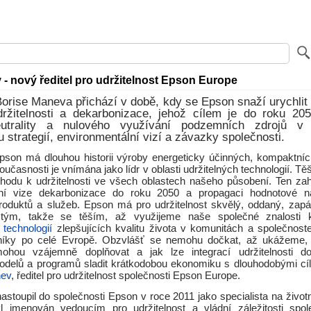
 - nový ředitel pro udržitelnost Epson Europe
rise Maneva přichází v době, kdy se Epson snaží urychlit
ržitelnosti a dekarbonizace, jehož cílem je do roku 20
eutrality a nulového využívání podzemních zdrojů v
 strategií, environmentální vizí a závazky společnosti.
pson má dlouhou historii výroby energeticky účinných, kompaktníc
oučasnosti je vnímána jako lídr v oblasti udržitelných technologií. Tě
chodu k udržitelnosti ve všech oblastech našeho působení. Ten zah
lní vize dekarbonizace do roku 2050 a propagaci hodnotové n
produktů a služeb. Epson má pro udržitelnost skvělý, oddaný, zap
ý tým, takže se těším, až využijeme naše společné znalosti
 technologií
zlepšujících kvalitu života v komunitách a společnoste
níky po celé Evropě. Obzvlášť se nemohu dočkat, až ukážeme, 
 mohou vzájemně doplňovat a jak lze integrací udržitelnosti d
delů a programů sladit krátkodobou ekonomiku s dlouhodobými cíli u
nev
, ředitel pro udržitelnost společnosti Epson Europe.
stoupil do společnosti Epson v roce 2011 jako specialista na životn
l jmenován vedoucím pro udržitelnost a vládní záležitosti spol