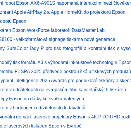
vní robot Epson AX6-A901S napomáhá interakcím mezi člověke
ozhraní Apple AirPlay 2 a Apple HomeKit do projektorů Epson
robotů Epson
skáren Epson WorkForce laboratoří DataMaster Lab
8100 - velkoformátová signage tiskárna nové generace
ny SureColor řady P pro tisk fotografiií a kontrolní tisk s vys
rnobílý tisk formátu A3 s výhodami inkoustové technologie Epso
eletrhu FESPA 2025 předvede pestrou škálu tiskových produktů
ypoint Intelligence 2025 Awards pro podnikové tiskárny a ske
drem v udržitelnosti na evropském trhu kancelářských tiskáren
 tipy Epson na dárky ke svátku Valentýna
drem v hodnocení udržitelnosti dodavatelů
sionální domácí laserové projektory Epson s 4K PRO-UHD rozl
eje laserových tiskáren Epson v Evropě