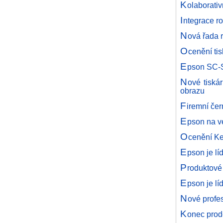
K
olaborati
I
ntegrace r
N
ová řada 
O
cenění ti
E
pson SC-S
N
ové tiskár
obrazu
F
iremní če
E
pson na v
O
cenění Ke
E
pson je lí
P
roduktové
E
pson je lí
N
ové profe
K
onec prod