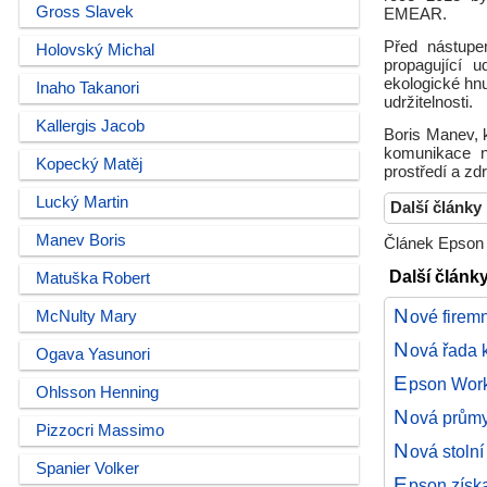
Gross Slavek
EMEAR.
Před nástupe
Holovský Michal
propagující 
ekologické hnu
Inaho Takanori
udržitelnosti.
Kallergis Jacob
Boris Manev, 
komunikace na
Kopecký Matěj
prostředí a zd
Lucký Martin
Další články
Manev Boris
Článek Epson 
Další člán
Matuška Robert
N
ové firem
McNulty Mary
N
ová řada 
Ogava Yasunori
E
pson Work
Ohlsson Henning
N
ová průmy
Pizzocri Massimo
N
ová stoln
Spanier Volker
E
pson získ