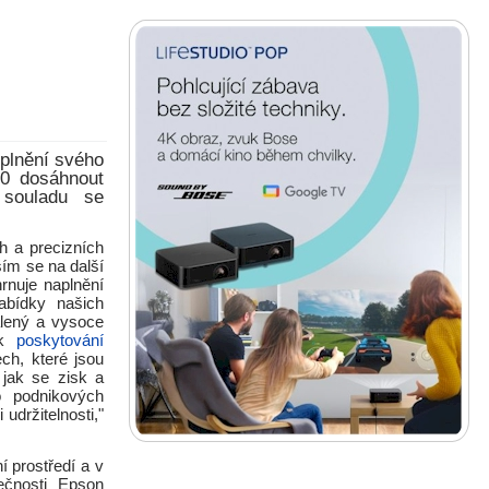
 plnění svého
50 dosáhnout
 souladu se
h a precizních
ším se na další
rnuje naplnění
abídky našich
álený a vysoce
 k
poskytování
ch, které jsou
jak se zisk a
o podnikových
držitelnosti,"
í prostředí a v
ečnosti Epson