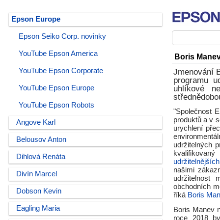
Epson Europe
Epson Seiko Corp. novinky
YouTube Epson America
Boris Manev
YouTube Epson Corporate
Jmenování Bo
programu ud
YouTube Epson Europe
uhlíkové n
střednědobou
YouTube Epson Robots
"Společnost E
produktů a v s
Angove Karl
urychlení pře
environmentá
Belousov Anton
udržitelných 
kvalifikovan
Dihlová Renáta
udržitelnějších
našimi zákaz
Divín Marcel
udržitelnost
obchodních mo
Dobson Kevin
říká
Boris Ma
Eagling Maria
Boris Manev na
roce 2018 by