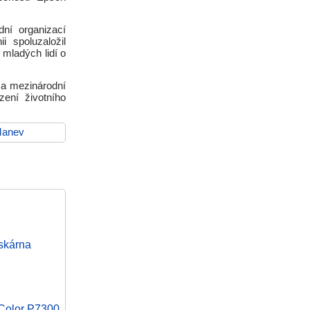
ní organizací
 spoluzaložil
 mladých lidí o
 a mezinárodní
zení životního
Manev
skárna
eColor P7300