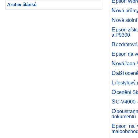
E
pson Work
Archiv článků
N
ová průmy
N
ová stoln
E
pson získ
a P9300
B
ezdrátov
E
pson na v
N
ová řada 
D
alší ocen
L
ifestylový
O
cenění Sk
S
C-V4000 -
O
boustrann
dokumentů
E
pson na v
maloobcho