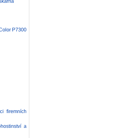
skárna
eColor P7300
ci firemních
hostinství a