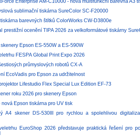
Force Enterprise AM-C10000 - nová multifunkční barevná A3 ti
slová sublimační tiskárna SureColor SC-F20000
í tiskárna barevných štítků ColorWorks CW-D3800e
al prestižní ocenění TIPA 2026 za velkoformátové tiskárny Sur
é skenery Epson ES-550W a ES-590W
eletrhu FESPA Global Print Expo 2026
šestiosých průmyslových robotů CX-A
ění EcoVadis pro Epson za udržitelnost
 projektor Lifestudio Flex Special Lux Edition EF-73
ener roku 2026 pro skenery Epson
 nová Epson tiskárna pro UV tisk
ý A4 skener DS-530III pro rychlou a spolehlivou digitaliza
eletrhu EuroShop 2026 představuje praktická řešení pro po
d