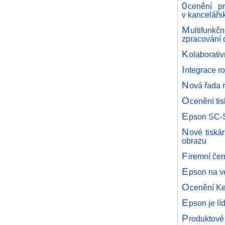
0
cenění p
v kancelářs
M
ultifunk
zpracování
K
olaborati
I
ntegrace r
N
ová řada 
O
cenění ti
E
pson SC-S
N
ové tiskár
obrazu
F
iremní če
E
pson na v
O
cenění Ke
E
pson je lí
P
roduktové