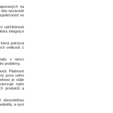
 mapovaných na
 této nezávislé
 společností ve
 udržitelnosti
iska integrace
 která pokrývá
ch velikostí z
ciativ v rámci
lní problémy.
sti. Platinové
erý jsme velmi
lnost je stále
utvrzuje naše
ích produktů a
 obnovitelnou
edinělá, a nyní