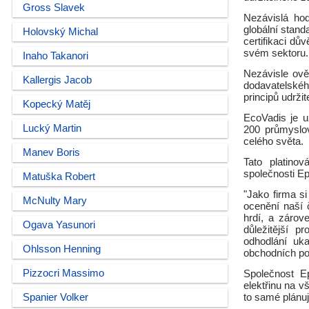
Gross Slavek
Nezávislá hod
globální stand
Holovský Michal
certifikaci dů
svém sektoru.
Inaho Takanori
Nezávisle ově
Kallergis Jacob
dodavatelskéh
principů udrži
Kopecký Matěj
EcoVadis je u
Lucký Martin
200 průmyslov
celého světa.
Manev Boris
Tato platinov
společnosti Ep
Matuška Robert
"Jako firma s
McNulty Mary
ocenění naší 
hrdí, a zárov
Ogava Yasunori
důležitější 
odhodlání uka
Ohlsson Henning
obchodních po
Pizzocri Massimo
Společnost E
elektřinu na v
Spanier Volker
to samé plánu