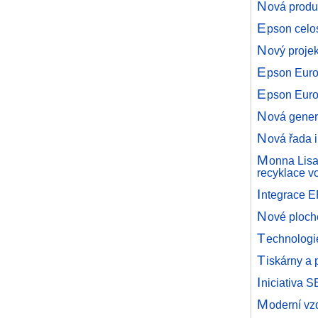
N
ová produ
E
pson celo
N
ový proje
E
pson Euro
E
pson Euro
N
ová gene
N
ová řada 
M
onna Lisa
recyklace v
I
ntegrace E
N
ové ploch
T
echnologi
T
iskárny a 
I
niciativa S
M
oderní vz