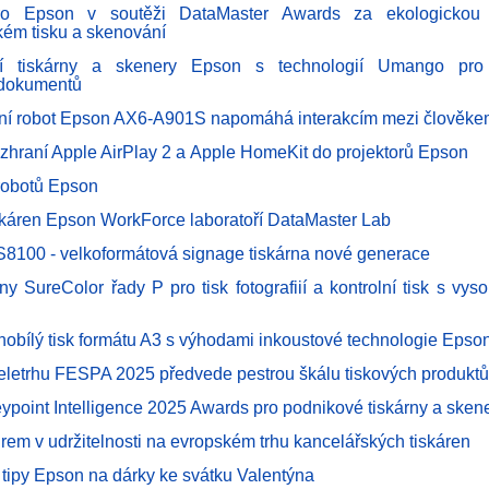
ro Epson v soutěži DataMaster Awards za ekologickou u
kém tisku a skenování
ční tiskárny a skenery Epson s technologií Umango pro i
 dokumentů
vní robot Epson AX6-A901S napomáhá interakcím mezi člověke
ozhraní Apple AirPlay 2 a Apple HomeKit do projektorů Epson
robotů Epson
skáren Epson WorkForce laboratoří DataMaster Lab
8100 - velkoformátová signage tiskárna nové generace
ny SureColor řady P pro tisk fotografiií a kontrolní tisk s vys
rnobílý tisk formátu A3 s výhodami inkoustové technologie Epso
eletrhu FESPA 2025 předvede pestrou škálu tiskových produktů
ypoint Intelligence 2025 Awards pro podnikové tiskárny a ske
drem v udržitelnosti na evropském trhu kancelářských tiskáren
 tipy Epson na dárky ke svátku Valentýna