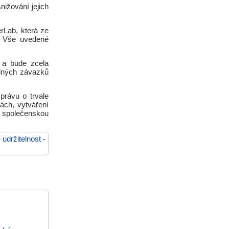
ižování jejich
rLab, která ze
. Vše uvedené
a bude zcela
elných závazků
rávu o trvale
vách, vytváření
e společenskou
-
udržitelnost
-