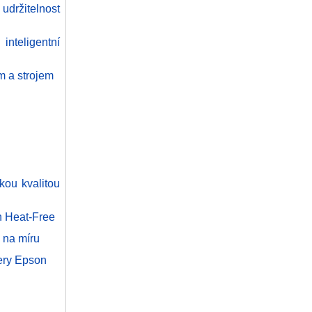
držitelnost
nteligentní
m a strojem
okou kvalitou
n Heat-Free
 na míru
nery Epson