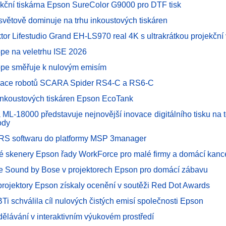
kční tiskárna Epson SureColor G9000 pro DTF tisk
světově dominuje na trhu inkoustových tiskáren
ktor Lifestudio Grand EH-LS970 real 4K s ultrakrátkou projekční
pe na veletrhu ISE 2026
pe směřuje k nulovým emisím
race robotů SCARA Spider RS4-C a RS6-C
inkoustových tiskáren Epson EcoTank
 ML-18000 představuje nejnovější inovace digitálního tisku na te
ody
RS softwaru do platformy MSP 3manager
é skenery Epson řady WorkForce pro malé firmy a domácí kanc
e Sound by Bose v projektorech Epson pro domácí zábavu
projektory Epson získaly ocenění v soutěži Red Dot Awards
BTi schválila cíl nulových čistých emisí společnosti Epson
dělávání v interaktivním výukovém prostředí