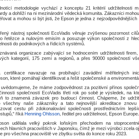
notící metodologie vychází z konceptu 21 kritérií udržitelnosti
ardy a dohlíží na ni mezinárodní vědecká komunita. Zákazníci mohou
věřovat a mohou si být jisti, že Epson je jedna z nejzodpovědnějších
řený nástroj společnosti EcoVadis věnuje zvýšenou pozornost cílům
o řetězce a nulovým emisím a posuzuje výkon společností z hled
telnosti do podnikových a řídicích systémů.
znávaná organizace zabývající se hodnocením udržitelnosti firem,
ých kategorií, 175 zemí a regionů, a přes 90000 společností vše
á certifikace navazuje na probíhající zavádění měřitelných ini
son, které pomáhají identifikovat a řešit společenské a environmentá
i uvědomujeme, že máme zodpovědnost za pozitivní přínos společno
činnosti společností EcoVadis třetí rok po sobě je výsledek, na kt
eň to znamená závazek pro budoucí činnost. Chápeme, že udržite
pro všechny naše zákazníky a tato nejnovější akreditace znovu 
zovat cestu při zdokonalování společnosti prostřednictvím lepš
stupů,“ říká
Henning Ohlsson
, ředitel pro udržitelnost, Epson Europe.
pson udělala velký pokrok loňským přechodem na stoprocentně
šech hlavních pracovištích v Japonsku, čímž je mezi výrobci zcela oj
je pro všechna pracoviště ve zbytku světa do konce roku 2023.