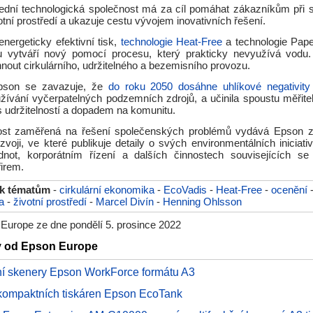
ední technologická společnost má za cíl pomáhat zákazníkům při sn
tní prostředí a ukazuje cestu vývojem inovativních řešení.
energeticky efektivní tisk,
technologie Heat-Free
a technologie Pape
ru vytváří nový pomocí procesu, který prakticky nevyužívá vodu
out cirkulárního, udržitelného a bezemisního provozu.
pson se zavazuje, že
do roku 2050 dosáhne uhlíkové negativity
užívání vyčerpatelných podzemních zdrojů, a učinila spoustu měřit
s udržitelností a dopadem na komunitu.
ost zaměřená na řešení společenských problémů vydává Epson zp
zvoji, ve které publikuje detaily o svých environmentálních iniciati
dnot, korporátním řízení a dalších činnostech souvisejících s
firem.
 k tématům
-
cirkulární ekonomika
-
EcoVadis
-
Heat-Free
-
ocenění
a
-
životní prostředí
-
Marcel Divín
-
Henning Ohlsson
Europe ze dne pondělí 5. prosince 2022
ky od Epson Europe
ní skenery Epson WorkForce formátu A3
kompaktních tiskáren Epson EcoTank