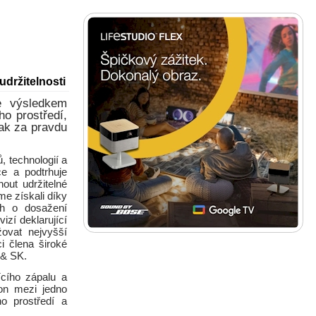
udržitelnosti
e výsledkem
ho prostředí,
tak za pravdu
, technologií a
ce a podtrhuje
out udržitelné
me získali díky
ah o dosažení
izí deklarující
ovat nejvyšší
i člena široké
 & SK.
ícího zápalu a
son mezi jedno
ho prostředí a