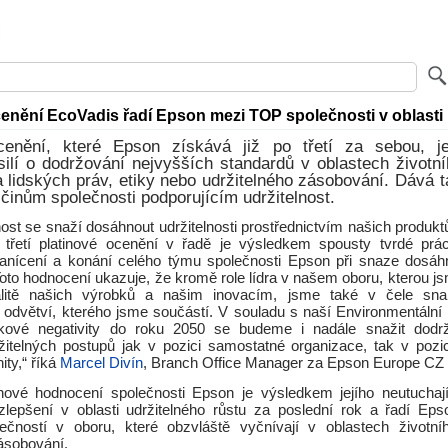
enění EcoVadis řadí Epson mezi TOP společnosti v oblasti 
cenění, které Epson získává již po třetí za sebou, j
silí o dodržování nejvyšších standardů v oblastech životní
 lidských práv, etiky nebo udržitelného zásobování. Dává 
inům společnosti podporujícím udržitelnost.
st se snaží dosáhnout udržitelnosti prostřednictvím našich produktů
 třetí platinové ocenění v řadě je výsledkem spousty tvrdé prá
zanícení a konání celého týmu společnosti Epson při snaze dosáhn
oto hodnocení ukazuje, že kromě role lídra v našem oboru, kterou js
valitě našich výrobků a našim inovacím, jsme také v čele sn
o odvětví, kterého jsme součástí. V souladu s naší Environmentální v
íkové negativity do roku 2050 se budeme i nadále snažit dodrž
žitelných postupů jak v pozici samostatné organizace, tak v pozic
ity,“ říká
Marcel Divín
, Branch Office Manager za Epson Europe CZ
inové hodnocení společnosti Epson je výsledkem jejího neutuchaj
epšení v oblasti udržitelného růstu za poslední rok a řadí Ep
ečností v oboru, které obzvláště vyčnívají v oblastech životní
zásobování.