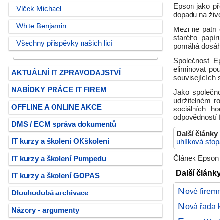
Epson jako př
Vlček Michael
dopadu na živo
White Benjamin
Mezi ně patří 
starého papí
Všechny příspěvky našich lidí
pomáhá dosáhn
Společnost E
eliminovat po
AKTUÁLNÍ IT ZPRAVODAJSTVÍ
souvisejících 
NABÍDKY PRÁCE IT FIREM
Jako společn
udržitelném ro
OFFLINE A ONLINE AKCE
sociálních ho
odpovědností 
DMS / ECM správa dokumentů
Další články
IT kurzy a školení OKškolení
uhlíková stop
Článek Epson 
IT kurzy a školení Pumpedu
Další člán
IT kurzy a školení GOPAS
N
ové firem
Dlouhodobá archivace
N
ová řada 
Názory - argumenty