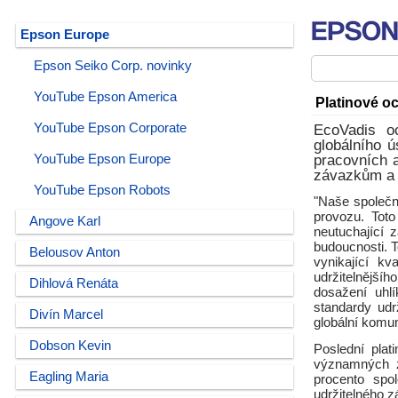
Epson Europe
Epson Seiko Corp. novinky
YouTube Epson America
Platinové oc
YouTube Epson Corporate
EcoVadis o
globálního ú
YouTube Epson Europe
pracovních a
závazkům a č
YouTube Epson Robots
"Naše společno
provozu. Toto
Angove Karl
neutuchající 
budoucnosti. T
Belousov Anton
vynikající k
udržitelnějšíh
Dihlová Renáta
dosažení uhl
standardy udr
Divín Marcel
globální komun
Dobson Kevin
Poslední plat
významných zl
Eagling Maria
procento spol
udržitelného 