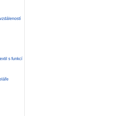
 vzdáleností
xtil s funkcí
eláře