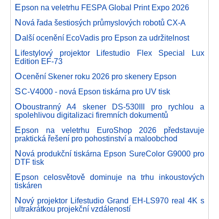
E
pson na veletrhu FESPA Global Print Expo 2026
N
ová řada šestiosých průmyslových robotů CX-A
D
alší ocenění EcoVadis pro Epson za udržitelnost
L
ifestylový projektor Lifestudio Flex Special Lux
Edition EF-73
O
cenění Skener roku 2026 pro skenery Epson
S
C-V4000 - nová Epson tiskárna pro UV tisk
O
boustranný A4 skener DS-530III pro rychlou a
spolehlivou digitalizaci firemních dokumentů
E
pson na veletrhu EuroShop 2026 představuje
praktická řešení pro pohostinství a maloobchod
N
ová produkční tiskárna Epson SureColor G9000 pro
DTF tisk
E
pson celosvětově dominuje na trhu inkoustových
tiskáren
N
ový projektor Lifestudio Grand EH-LS970 real 4K s
ultrakrátkou projekční vzdáleností