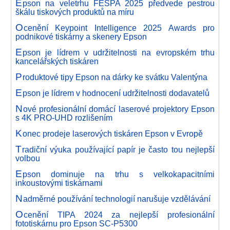
E
pson na veletrhu FESPA 2025 předvede pestrou
škálu tiskových produktů na míru
O
cenění Keypoint Intelligence 2025 Awards pro
podnikové tiskárny a skenery Epson
E
pson je lídrem v udržitelnosti na evropském trhu
kancelářských tiskáren
P
roduktové tipy Epson na dárky ke svátku Valentýna
E
pson je lídrem v hodnocení udržitelnosti dodavatelů
N
ové profesionální domácí laserové projektory Epson
s 4K PRO-UHD rozlišením
K
onec prodeje laserových tiskáren Epson v Evropě
T
radiční výuka používající papír je často tou nejlepší
volbou
E
pson dominuje na trhu s velkokapacitními
inkoustovými tiskárnami
N
adměrné používání technologií narušuje vzdělávání
O
cenění TIPA 2024 za nejlepší profesionální
fototiskárnu pro Epson SC-P5300