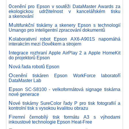
0
cenění pro Epson v soutěži DataMaster Awards za
ekologickou udržitelnost v kancelářském tisku
a skenování
M
ultifunkční tiskárny a skenery Epson s technologií
Umango pro inteligentní zpracování dokumentů
K
olaborativní robot Epson AX6-A901S napomáhá
interakcím mezi člověkem a strojem
I
ntegrace rozhraní Apple AirPlay 2 a Apple HomeKit
do projektorů Epson
N
ová řada robotů Epson
O
cenění tiskáren Epson WorkForce laboratoří
DataMaster Lab
E
pson SC-S8100 - velkoformátová signage tiskárna
nové generace
N
ové tiskárny SureColor řady P pro tisk fotografiií a
kontrolní tisk s vysokou kvalitou obrazu
F
iremní černobílý tisk formátu A3 s výhodami
inkoustové technologie Epson Heat-Free