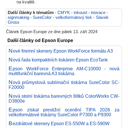
na kvalitě.
Další články k tématům
-
CMYK
-
inkoust
-
inovace
-
signmaking
-
SureColor
-
velkoformátový tisk
-
Slavek
Gross
Článek Epson Europe ze dne pátek 13. září 2024
Další články od Epson Europe
N
ové firemní skenery Epson WorkForce formátu A3
N
ová řada kompaktních tiskáren Epson EcoTank
E
pson WorkForce Enterprise AM-C10000 - nová
multifunkční barevná A3 tiskárna
N
ová průmyslová sublimační tiskárna SureColor SC-
F20000
N
ová stolní tiskárna barevných štítků ColorWorks CW-
D3800e
E
pson získal prestižní ocenění TIPA 2026 za
velkoformátové tiskárny SureColor P7300 a P9300
B
ezdrátové skenery Epson ES-550W a ES-590W