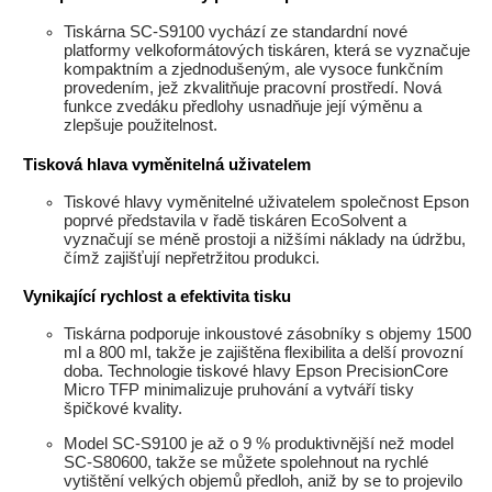
Tiskárna SC-S9100 vychází ze standardní nové
platformy velkoformátových tiskáren, která se vyznačuje
kompaktním a zjednodušeným, ale vysoce funkčním
provedením, jež zkvalitňuje pracovní prostředí. Nová
funkce zvedáku předlohy usnadňuje její výměnu a
zlepšuje použitelnost.
Tisková hlava vyměnitelná uživatelem
Tiskové hlavy vyměnitelné uživatelem společnost Epson
poprvé představila v řadě tiskáren EcoSolvent a
vyznačují se méně prostoji a nižšími náklady na údržbu,
čímž zajišťují nepřetržitou produkci.
Vynikající rychlost a efektivita tisku
Tiskárna podporuje inkoustové zásobníky s objemy 1500
ml a 800 ml, takže je zajištěna flexibilita a delší provozní
doba. Technologie tiskové hlavy Epson PrecisionCore
Micro TFP minimalizuje pruhování a vytváří tisky
špičkové kvality.
Model SC-S9100 je až o 9 % produktivnější než model
SC-S80600, takže se můžete spolehnout na rychlé
vytištění velkých objemů předloh, aniž by se to projevilo