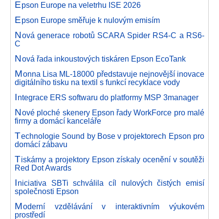
E
pson Europe na veletrhu ISE 2026
E
pson Europe směřuje k nulovým emisím
N
ová generace robotů SCARA Spider RS4-C a RS6-
C
N
ová řada inkoustových tiskáren Epson EcoTank
M
onna Lisa ML-18000 představuje nejnovější inovace
digitálního tisku na textil s funkcí recyklace vody
I
ntegrace ERS softwaru do platformy MSP 3manager
N
ové ploché skenery Epson řady WorkForce pro malé
firmy a domácí kanceláře
T
echnologie Sound by Bose v projektorech Epson pro
domácí zábavu
T
iskárny a projektory Epson získaly ocenění v soutěži
Red Dot Awards
I
niciativa SBTi schválila cíl nulových čistých emisí
společnosti Epson
M
oderní vzdělávání v interaktivním výukovém
prostředí