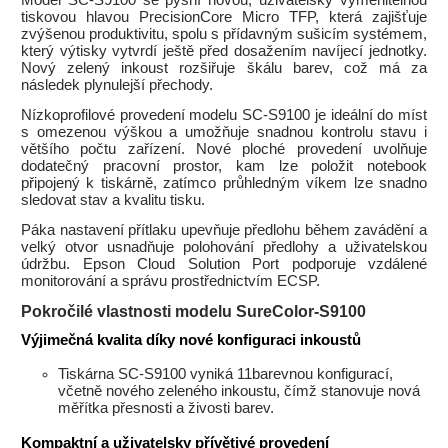
Model SC-S9100 se pyšní novou, uživatelsky vyměnitelnou
tiskovou hlavou PrecisionCore Micro TFP, která zajišťuje
zvýšenou produktivitu, spolu s přídavným sušicím systémem,
který výtisky vytvrdí ještě před dosažením navíjecí jednotky.
Nový zelený inkoust rozšiřuje škálu barev, což má za
následek plynulejší přechody.
Nízkoprofilové provedení modelu SC-S9100 je ideální do míst
s omezenou výškou a umožňuje snadnou kontrolu stavu i
většího počtu zařízení. Nové ploché provedení uvolňuje
dodatečný pracovní prostor, kam lze položit notebook
připojený k tiskárně, zatímco průhledným víkem lze snadno
sledovat stav a kvalitu tisku.
Páka nastavení přítlaku upevňuje předlohu během zavádění a
velký otvor usnadňuje polohování předlohy a uživatelskou
údržbu. Epson Cloud Solution Port podporuje vzdálené
monitorování a správu prostřednictvím ECSP.
Pokročilé vlastnosti modelu SureColor-S9100
Výjimečná kvalita díky nové konfiguraci inkoustů
Tiskárna SC-S9100 vyniká 11barevnou konfigurací,
včetně nového zeleného inkoustu, čímž stanovuje nová
měřítka přesnosti a živosti barev.
Kompaktní a uživatelsky přívětivé provedení