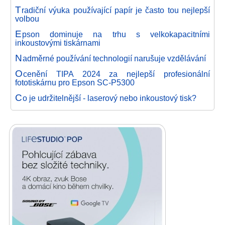
T
radiční výuka používající papír je často tou nejlepší
volbou
E
pson dominuje na trhu s velkokapacitními
inkoustovými tiskárnami
N
adměrné používání technologií narušuje vzdělávání
O
cenění TIPA 2024 za nejlepší profesionální
fototiskárnu pro Epson SC-P5300
C
o je udržitelnější - laserový nebo inkoustový tisk?