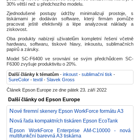
30% větší než u předchozího modelu.
Zjednodušené postupy údržby minimalizují prostoje, s
tiskárnami je dodáván software, který firmám pomůže
pracovat ještě efektivněji a lépe analyzovat náklady a
ziskovost.
Oba produkty nabízejí uživatelům kompletní řešení včetně
hardwaru, softwaru, tiskové hlavy, inkoustu, sublimačních
papírů a záruky.
Model SC-F6400 ve srovnání se svým předchůdcem SC-
F6300 zvyšuje produktivitu o 20%.
Další články k tématům
-
inkoust
-
sublimační tisk
-
SureColor
-
textil
-
Slavek Gross
Článek Epson Europe ze dne pátek 23. září 2022
Další články od Epson Europe
N
ové firemní skenery Epson WorkForce formátu A3
N
ová řada kompaktních tiskáren Epson EcoTank
E
pson WorkForce Enterprise AM-C10000 - nová
multifunkční barevná A3 tiskárna