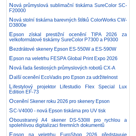
N
ová průmyslová sublimační tiskárna SureColor SC-
F20000
N
ová stolní tiskárna barevných štítků ColorWorks CW-
D3800e
E
pson získal prestižní ocenění TIPA 2026 za
velkoformátové tiskárny SureColor P7300 a P9300
B
ezdrátové skenery Epson ES-550W a ES-590W
E
pson na veletrhu FESPA Global Print Expo 2026
N
ová řada šestiosých průmyslových robotů CX-A
D
alší ocenění EcoVadis pro Epson za udržitelnost
L
ifestylový projektor Lifestudio Flex Special Lux
Edition EF-73
O
cenění Skener roku 2026 pro skenery Epson
S
C-V4000 - nová Epson tiskárna pro UV tisk
O
boustranný A4 skener DS-530III pro rychlou a
spolehlivou digitalizaci firemních dokumentů
E
pson na veletrhu EuroShop 2026 představuje