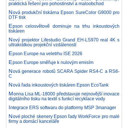
praktická řešení pro pohostinství a maloobchod
N
ová produkční tiskárna Epson SureColor G9000 pro
DTF tisk
E
pson celosvětově dominuje na trhu inkoustových
tiskáren
N
ový projektor Lifestudio Grand EH-LS970 real 4K s
ultrakrátkou projekční vzdáleností
E
pson Europe na veletrhu ISE 2026
E
pson Europe směřuje k nulovým emisím
N
ová generace robotů SCARA Spider RS4-C a RS6-
C
N
ová řada inkoustových tiskáren Epson EcoTank
M
onna Lisa ML-18000 představuje nejnovější inovace
digitálního tisku na textil s funkcí recyklace vody
I
ntegrace ERS softwaru do platformy MSP 3manager
N
ové ploché skenery Epson řady WorkForce pro malé
firmy a domácí kanceláře