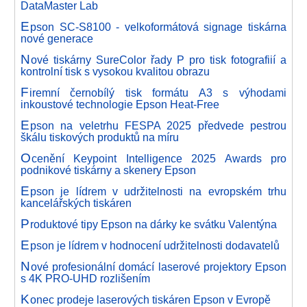
DataMaster Lab
E
pson SC-S8100 - velkoformátová signage tiskárna
nové generace
N
ové tiskárny SureColor řady P pro tisk fotografiií a
kontrolní tisk s vysokou kvalitou obrazu
F
iremní černobílý tisk formátu A3 s výhodami
inkoustové technologie Epson Heat-Free
E
pson na veletrhu FESPA 2025 předvede pestrou
škálu tiskových produktů na míru
O
cenění Keypoint Intelligence 2025 Awards pro
podnikové tiskárny a skenery Epson
E
pson je lídrem v udržitelnosti na evropském trhu
kancelářských tiskáren
P
roduktové tipy Epson na dárky ke svátku Valentýna
E
pson je lídrem v hodnocení udržitelnosti dodavatelů
N
ové profesionální domácí laserové projektory Epson
s 4K PRO-UHD rozlišením
K
onec prodeje laserových tiskáren Epson v Evropě