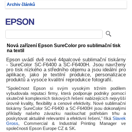
Archiv článků
Nová zařízení Epson SureColor pro sublimační tisk
na textil
Epson uvádí dvě nové 44palcové sublimační tiskárny
- SureColor SC-F6400 a SC-F6400H. Jsou navrženy
pro tisk nízkého a středního objemu a jsou ideální pro
aplikace, jako je textilní produkce, personalizace
produktů a vysoce kvalitní reprodukce fotografií.
"Společnost Epson si svým vysokým tržním podílem
vybudovala reputaci firmy, která podporuje podniky pomocí
skutečně komplexních tiskových řešení nabízejících nejvyšší
úrovně kvality, flexibility a cenové efektivity. Nové sublimační
tiskárny SureColor SC-F6400 a SC-F6400H jsou dokonalými
příklady našeho závazku naslouchat potřebám trhu a
poskytovat aktuálně relevantní a efektivní řešení," říká
Slavek
Gross
, Commercial & Industrial Printing Manager ve
společnosti Epson Europe CZ & SK.