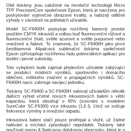
Obě tiskárny jsou založené na revoluční technologii Micro
TFP PrecisionCore společnosti Epson, která je navržena pro
poskytování výjimečné obrazové kvality, a nabízejí odlišné
výhody v závislosti na potřebách uživatele.
Model SC-F6400H poskytuje rozšířený barevný prostor
použitím CMYK inkoustů a volbou buď fluorescenční růžové a
fluorescenční žluté, světle azurové a světle purpurové nebo
oranžové a fialové. To znamená, že SC-F6400H jako první
šestibarevná 44palcová sublimační tiskárna společnosti
Epson zpřístupňuje rozšířenou řadu potenciálních aplikací pro
textilní i pevné substráty.
Toto vylepšení bude zajímat především uživatele zabývající
se produkcí módních výrobků, sportovního i domácího
oblečení, měkkého značení a propagačních výrobků. SC-
F6400H navíc zahrnuje navíjecí jednotku.
Tiskárny SC-F6400 a SC-F6400H nabízejí uživatelům několik
dalších výhod včetně nových inkoustových balení s větší
kapacitou, která obsahují o 45% (srovnání s modelem
SureColor SC-F6300) více inkoustu (1,6 l), čímž se snižuje
frekvence výměny a množství odpadu.
Inkoustová balení stačí pouze protřepat a vložit, už žádné
nalévání a míchání způsobující nepořádek. Tiskárny také
používají novou 4,3palcovou dotykovou obrazovku, která je o