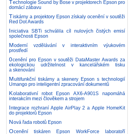
T
echnologie Sound by Bose v projektorech Epson pro
domácí zábavu
T
iskárny a projektory Epson získaly ocenění v soutěži
Red Dot Awards
I
niciativa SBTi schválila cíl nulových čistých emisí
společnosti Epson
M
oderní vzdělávání v interaktivním výukovém
prostředí
0
cenění pro Epson v soutěži DataMaster Awards za
ekologickou udržitelnost v kancelářském tisku
a skenování
M
ultifunkční tiskárny a skenery Epson s technologií
Umango pro inteligentní zpracování dokumentů
K
olaborativní robot Epson AX6-A901S napomáhá
interakcím mezi člověkem a strojem
I
ntegrace rozhraní Apple AirPlay 2 a Apple HomeKit
do projektorů Epson
N
ová řada robotů Epson
O
cenění tiskáren Epson WorkForce laboratoří