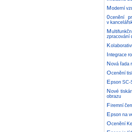
M
oderní vz
0
cenění p
v kancelářs
M
ultifunk
zpracování
K
olaborati
I
ntegrace r
N
ová řada 
O
cenění ti
E
pson SC-S
N
ové tiskár
obrazu
F
iremní če
E
pson na v
O
cenění Ke