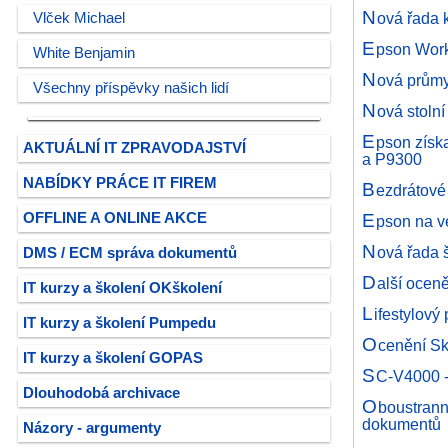
N
ová řada 
Vlček Michael
E
pson Work
White Benjamin
N
ová průmy
Všechny příspěvky našich lidí
N
ová stoln
E
pson získ
AKTUÁLNÍ IT ZPRAVODAJSTVÍ
a P9300
NABÍDKY PRÁCE IT FIREM
B
ezdrátov
E
OFFLINE A ONLINE AKCE
pson na v
N
ová řada 
DMS / ECM správa dokumentů
D
alší ocen
IT kurzy a školení OKškolení
L
ifestylový
IT kurzy a školení Pumpedu
O
cenění Sk
IT kurzy a školení GOPAS
S
C-V4000 -
Dlouhodobá archivace
O
boustrann
dokumentů
Názory - argumenty