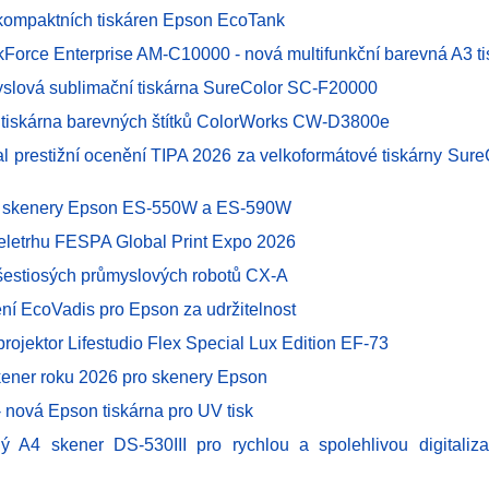
kompaktních tiskáren Epson EcoTank
Force Enterprise AM-C10000 - nová multifunkční barevná A3 ti
slová sublimační tiskárna SureColor SC-F20000
í tiskárna barevných štítků ColorWorks CW-D3800e
al prestižní ocenění TIPA 2026 za velkoformátové tiskárny Sur
é skenery Epson ES-550W a ES-590W
eletrhu FESPA Global Print Expo 2026
šestiosých průmyslových robotů CX-A
ění EcoVadis pro Epson za udržitelnost
 projektor Lifestudio Flex Special Lux Edition EF-73
ener roku 2026 pro skenery Epson
 nová Epson tiskárna pro UV tisk
ý A4 skener DS-530III pro rychlou a spolehlivou digitaliza