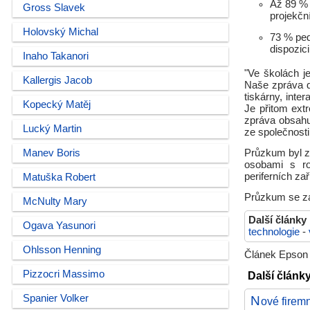
Až 89 % 
Gross Slavek
projekční
Holovský Michal
73 % peda
dispozici
Inaho Takanori
"Ve školách j
Kallergis Jacob
Naše zpráva do
tiskárny, inte
Kopecký Matěj
Je přitom ext
zpráva obsahuj
Lucký Martin
ze společnost
Manev Boris
Průzkum byl z
osobami s ro
periferních z
Matuška Robert
Průzkum se zam
McNulty Mary
Další články
Ogava Yasunori
technologie
-
Ohlsson Henning
Článek Epson 
Pizzocri Massimo
Další člán
Spanier Volker
N
ové firem