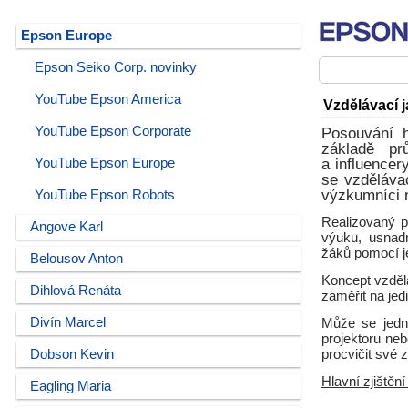
Epson Europe
Epson Seiko Corp. novinky
YouTube Epson America
Vzdělávací j
YouTube Epson Corporate
Posouvání h
základě pr
YouTube Epson Europe
a influencer
se vzděláva
výzkumníci 
YouTube Epson Robots
Realizovaný p
Angove Karl
výuku, usnadn
žáků pomocí je
Belousov Anton
Koncept vzděl
Dihlová Renáta
zaměřit na jedi
Divín Marcel
Může se jedn
projektoru neb
Dobson Kevin
procvičit své z
Hlavní zjištěn
Eagling Maria