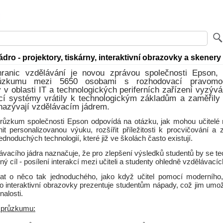
ádro - projektory, tiskárny, interaktivní obrazovky a skenery
ranic vzdělávání je novou zprávou společnosti Epson,
ůzkumu mezi 5650 osobami s rozhodovací pravomocí
y v oblasti IT a technologických periferních zařízení vyzýv
cí systémy vrátily k technologickým základům a zaměřily 
nazývají vzdělávacím jádrem.
růzkum společnosti Epson odpovídá na otázku, jak mohou učitelé roz
it personalizovanou výuku, rozšířit příležitosti k procvičování a z
dnoduchých technologií, které již ve školách často existují.
ávacího jádra naznačuje, že pro zlepšení výsledků studentů by se te
ný cíl - posílení interakcí mezi učiteli a studenty ohledně vzdělávacíc
at o něco tak jednoduchého, jako když učitel pomocí moderního,
o interaktivní obrazovky prezentuje studentům nápady, což jim umož
nalosti.
í průzkumu: