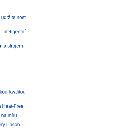
držitelnost
nteligentní
m a strojem
okou kvalitou
n Heat-Free
 na míru
nery Epson