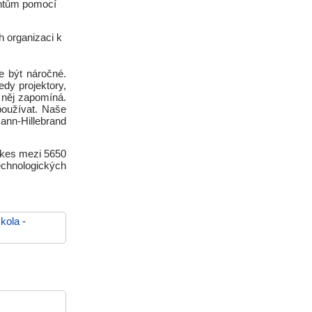
entům pomocí
h organizaci k
e být náročné.
edy projektory,
a něj zapomíná.
používat. Naše
mann-Hillebrand
rkes mezi 5650
chnologických
kola
-