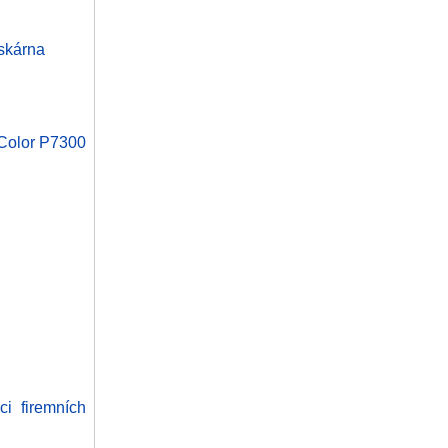
skárna
eColor P7300
ci firemních