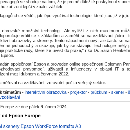
pedagogů se shoduje na tom, že je pro ně důležité poskytnout stud
ho zařízení lepší vizuální zážitek
gogů chce vědět, jak lépe využívat technologie, které jsou již v jejic
e obrovské množství technologií. Ale vytěžit z nich maximum můž
poručuje vrátit se k základům a zaměřit se na vzdělávací jádro - t
raktivní obrazovky a skenery. Tento nápad není nový, ale často se n
rémně jednoduchý a ukazuje, jak by se stávající technologie měly 
e praktické rady, které lze uvést do praxe," říká Dr. Sarah Henkel
i Epson.
adán společností Epson a proveden online společností Coleman Pa
zhodovací pravomocí, uživateli a influencery v oblasti IT a te
ařízení mezi dubnem a červnem 2022.
ěřoval na vzdělávání, zdravotní péči a veřejný sektor.
 k tématům
-
interaktivní obrazovka
-
projektor
-
průzkum
-
skener
-
š
vzdělávání
Europe ze dne pátek 9. února 2024
ky od Epson Europe
ní skenery Epson WorkForce formátu A3