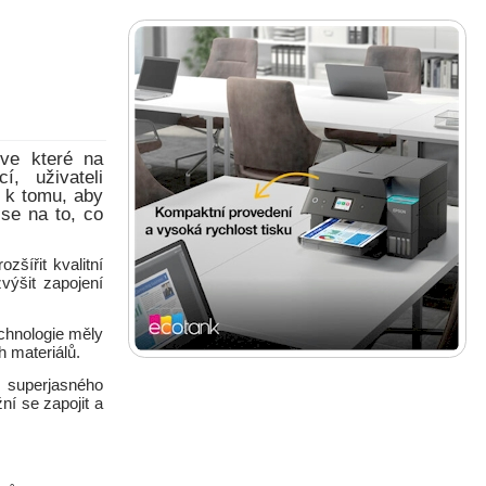
 ve které na
, uživateli
á k tomu, aby
se na to, co
šířit kvalitní
výšit zapojení
chnologie měly
h materiálů.
 superjasného
ní se zapojit a