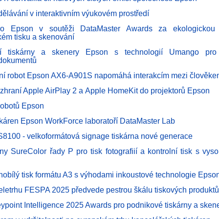
dělávání v interaktivním výukovém prostředí
ro Epson v soutěži DataMaster Awards za ekologickou u
kém tisku a skenování
ční tiskárny a skenery Epson s technologií Umango pro i
 dokumentů
vní robot Epson AX6-A901S napomáhá interakcím mezi člověke
ozhraní Apple AirPlay 2 a Apple HomeKit do projektorů Epson
robotů Epson
skáren Epson WorkForce laboratoří DataMaster Lab
8100 - velkoformátová signage tiskárna nové generace
ny SureColor řady P pro tisk fotografiií a kontrolní tisk s vys
rnobílý tisk formátu A3 s výhodami inkoustové technologie Epso
eletrhu FESPA 2025 předvede pestrou škálu tiskových produktů
ypoint Intelligence 2025 Awards pro podnikové tiskárny a ske