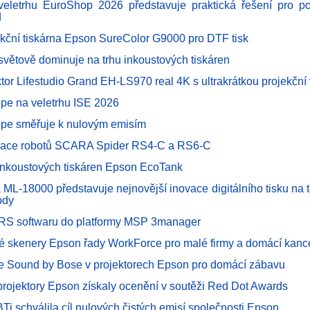
eletrhu EuroShop 2026 představuje praktická řešení pro po
d
kční tiskárna Epson SureColor G9000 pro DTF tisk
světově dominuje na trhu inkoustových tiskáren
ktor Lifestudio Grand EH-LS970 real 4K s ultrakrátkou projekční
pe na veletrhu ISE 2026
pe směřuje k nulovým emisím
race robotů SCARA Spider RS4-C a RS6-C
inkoustových tiskáren Epson EcoTank
 ML-18000 představuje nejnovější inovace digitálního tisku na te
ody
RS softwaru do platformy MSP 3manager
é skenery Epson řady WorkForce pro malé firmy a domácí kanc
e Sound by Bose v projektorech Epson pro domácí zábavu
projektory Epson získaly ocenění v soutěži Red Dot Awards
BTi schválila cíl nulových čistých emisí společnosti Epson