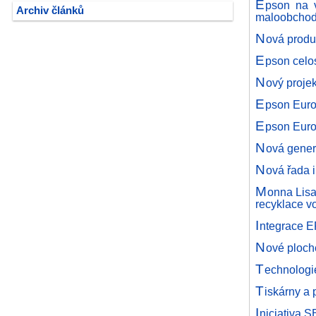
E
pson na v
Archiv článků
maloobcho
N
ová produ
E
pson celo
N
ový proje
E
pson Euro
E
pson Euro
N
ová gene
N
ová řada 
M
onna Lisa
recyklace v
I
ntegrace E
N
ové ploch
T
echnologi
T
iskárny a 
I
niciativa S