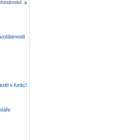
hostinství a
 vzdáleností
xtil s funkcí
eláře