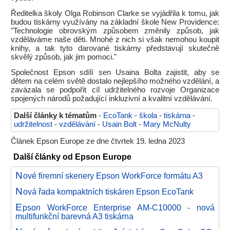
Ředitelka školy Olga Robinson Clarke se vyjádřila k tomu, jak
budou tiskárny využívány na základní škole New Providence:
"Technologie obrovským způsobem změnily způsob, jak
vzděláváme naše děti. Mnohé z nich si však nemohou koupit
knihy, a tak tyto darované tiskárny představují skutečně
skvělý způsob, jak jim pomoci."
Společnost Epson sdílí sen Usaina Bolta zajistit, aby se
dětem na celém světě dostalo nejlepšího možného vzdělání, a
zavázala se podpořit cíl udržitelného rozvoje Organizace
spojených národů požadující inkluzivní a kvalitní vzdělávání.
Další články k tématům
-
EcoTank
-
škola
-
tiskárna
-
udržitelnost
-
vzdělávání
-
Usain Bolt
-
Mary McNulty
Článek Epson Europe ze dne čtvrtek 19. ledna 2023
Další články od Epson Europe
N
ové firemní skenery Epson WorkForce formátu A3
N
ová řada kompaktních tiskáren Epson EcoTank
E
pson WorkForce Enterprise AM-C10000 - nová
multifunkční barevná A3 tiskárna