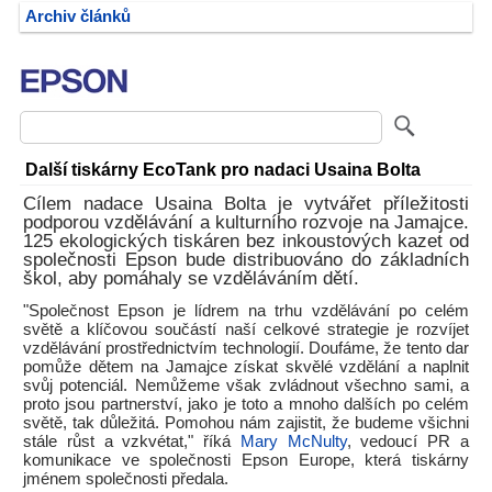
Archiv článků
Další tiskárny EcoTank pro nadaci Usaina Bolta
Cílem nadace Usaina Bolta je vytvářet příležitosti
podporou vzdělávání a kulturního rozvoje na Jamajce.
125 ekologických tiskáren bez inkoustových kazet od
společnosti Epson bude distribuováno do základních
škol, aby pomáhaly se vzděláváním dětí.
"Společnost Epson je lídrem na trhu vzdělávání po celém
světě a klíčovou součástí naší celkové strategie je rozvíjet
vzdělávání prostřednictvím technologií. Doufáme, že tento dar
pomůže dětem na Jamajce získat skvělé vzdělání a naplnit
svůj potenciál. Nemůžeme však zvládnout všechno sami, a
proto jsou partnerství, jako je toto a mnoho dalších po celém
světě, tak důležitá. Pomohou nám zajistit, že budeme všichni
stále růst a vzkvétat," říká
Mary McNulty
, vedoucí PR a
komunikace ve společnosti Epson Europe, která tiskárny
jménem společnosti předala.