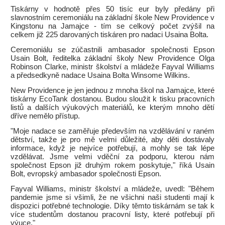
Tiskárny v hodnotě přes 50 tisíc eur byly předány při
slavnostním ceremoniálu na základní škole New Providence v
Kingstonu na Jamajce - tím se celkový počet zvýšil na
celkem již 225 darovaných tiskáren pro nadaci Usaina Bolta.
Ceremoniálu se zúčastnili ambasador společnosti Epson
Usain Bolt, ředitelka základní školy New Providence Olga
Robinson Clarke, ministr školství a mládeže Fayval Williams
a předsedkyně nadace Usaina Bolta Winsome Wilkins.
New Providence je jen jednou z mnoha škol na Jamajce, které
tiskárny EcoTank dostanou. Budou sloužit k tisku pracovních
listů a dalších výukových materiálů, ke kterým mnoho dětí
dříve nemělo přístup.
"Moje nadace se zaměřuje především na vzdělávání v raném
dětství, takže je pro mě velmi důležité, aby děti dostávaly
informace, když je nejvíce potřebují, a mohly se tak lépe
vzdělávat. Jsme velmi vděční za podporu, kterou nám
společnost Epson již druhým rokem poskytuje," říká Usain
Bolt, evropský ambasador společnosti Epson.
Fayval Williams, ministr školství a mládeže, uvedl: "Během
pandemie jsme si všimli, že ne všichni naši studenti mají k
dispozici potřebné technologie. Díky těmto tiskárnám se tak k
více studentům dostanou pracovní listy, které potřebují při
výuce."