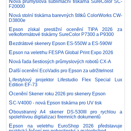
N
ová průmyslová sublimační tiskárna SureColor SC-
F20000
N
ová stolní tiskárna barevných štítků ColorWorks CW-
D3800e
E
pson získal prestižní ocenění TIPA 2026 za
velkoformátové tiskárny SureColor P7300 a P9300
B
ezdrátové skenery Epson ES-550W a ES-590W
E
pson na veletrhu FESPA Global Print Expo 2026
N
ová řada šestiosých průmyslových robotů CX-A
D
alší ocenění EcoVadis pro Epson za udržitelnost
L
ifestylový projektor Lifestudio Flex Special Lux
Edition EF-73
O
cenění Skener roku 2026 pro skenery Epson
S
C-V4000 - nová Epson tiskárna pro UV tisk
O
boustranný A4 skener DS-530III pro rychlou a
spolehlivou digitalizaci firemních dokumentů
E
pson na veletrhu EuroShop 2026 představuje
praktická řešení pro pohostinství a maloobchod