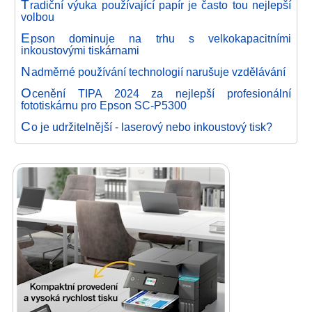
T
radiční výuka používající papír je často tou nejlepší
volbou
E
pson dominuje na trhu s velkokapacitními
inkoustovými tiskárnami
N
adměrné používání technologií narušuje vzdělávání
O
cenění TIPA 2024 za nejlepší profesionální
fototiskárnu pro Epson SC-P5300
C
o je udržitelnější - laserový nebo inkoustový tisk?