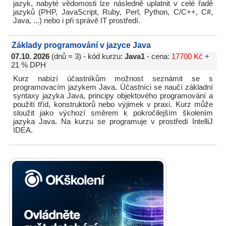
jazyk, nabyté vědomosti lze následně uplatnit v celé řadě
jazyků (PHP, JavaScript, Ruby, Perl, Python, C/C++, C#,
Java, ...) nebo i při správě IT prostředí.
Základy programování v jazyce Java
07.10. 2026
(dnů = 3) - kód kurzu:
Java1
- cena:
17700 Kč
+
21 % DPH
Kurz nabízí účastníkům možnost seznámit se s
programovacím jazykem Java. Účastníci se naučí základní
syntaxy jazyka Java, principy objektového programování a
použití tříd, konstruktorů nebo výjimek v praxi. Kurz může
sloužit jako výchozí směrem k pokročilejším školením
jazyka Java. Na kurzu se programuje v prostředí IntelliJ
IDEA.