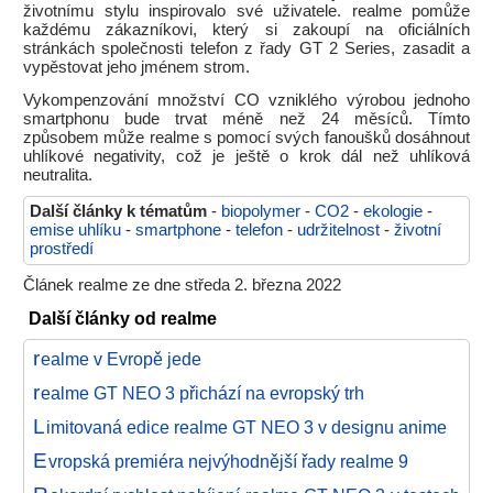
životnímu stylu inspirovalo své uživatele. realme pomůže
každému zákazníkovi, který si zakoupí na oficiálních
stránkách společnosti telefon z řady GT 2 Series, zasadit a
vypěstovat jeho jménem strom.
Vykompenzování množství CO vzniklého výrobou jednoho
smartphonu bude trvat méně než 24 měsíců. Tímto
způsobem může realme s pomocí svých fanoušků dosáhnout
uhlíkové negativity, což je ještě o krok dál než uhlíková
neutralita.
Další články k tématům
-
biopolymer
-
CO2
-
ekologie
-
emise uhlíku
-
smartphone
-
telefon
-
udržitelnost
-
životní
prostředí
Článek realme ze dne středa 2. března 2022
Další články od realme
r
ealme v Evropě jede
r
ealme GT NEO 3 přichází na evropský trh
L
imitovaná edice realme GT NEO 3 v designu anime
E
vropská premiéra nejvýhodnější řady realme 9