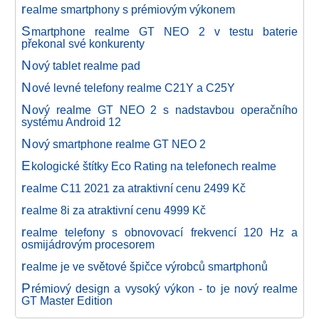
r
ealme smartphony s prémiovým výkonem
S
martphone realme GT NEO 2 v testu baterie
překonal své konkurenty
N
ový tablet realme pad
N
ové levné telefony realme C21Y a C25Y
N
ový realme GT NEO 2 s nadstavbou operačního
systému Android 12
N
ový smartphone realme GT NEO 2
E
kologické štítky Eco Rating na telefonech realme
r
ealme C11 2021 za atraktivní cenu 2499 Kč
r
ealme 8i za atraktivní cenu 4999 Kč
r
ealme telefony s obnovovací frekvencí 120 Hz a
osmijádrovým procesorem
r
ealme je ve světové špičce výrobců smartphonů
P
rémiový design a vysoký výkon - to je nový realme
GT Master Edition