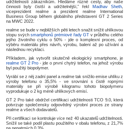
udržitelnosti zákazníkům. Hledáme různé cesty, aby naše
činnosti byly čistší a udržitelnější," řekl
Madhav Sheth
,
viceprezident realme a prezident realme International
Business Group během globálního představení GT 2 Series
na MWC 2022.
realme se bude v nejbližších pěti letech snažit snížit uhlíkovou
stopu svých
smartphonů prémiové řady GT
v průběhu celého
jejího životního cyklu o 50% - jde o komplexní proces, od
výběru materiálu přes návrh, výrobu, balení až po užívání a
následnou recyklaci.
Příkladem, jak vytvořit skutečně ekologický smartphone, je
realme GT 2 Pro
- jde o první chytrý telefon, na jehož výrobu
byl použitý biopolymer.
Vyrábí se z něj zadní panel a realme tak snížilo emise uhlíku z
výroby telefonu o 35,5% - ve srovnání s čistě ropnými
materiály se při výrobě kilogramu tohoto biopolymeru
vyprodukuje o 2 kg méně uhlíkových emisí.
GT 2 Pro také obdržel certifikaci udržitelnosti TCO 9.0, která
potvrzuje společensky odpovědný výrobní proces ze strany
realme a všech dodavatelů.
Při certifikaci se kontroluje více než 40 ukazatelů udržitelnosti.
Snížil se také podíl plastu použitého v obalu telefonu, z 21,7%
na nepatrných 0,3%.