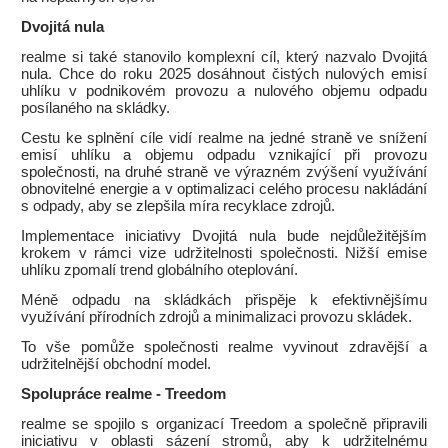
Dvojitá nula
realme si také stanovilo komplexní cíl, který nazvalo Dvojitá
nula. Chce do roku 2025 dosáhnout čistých nulových emisí
uhlíku v podnikovém provozu a nulového objemu odpadu
posílaného na skládky.
Cestu ke splnění cíle vidí realme na jedné straně ve snížení
emisí uhlíku a objemu odpadu vznikající při provozu
společnosti, na druhé straně ve výrazném zvýšení využívání
obnovitelné energie a v optimalizaci celého procesu nakládání
s odpady, aby se zlepšila míra recyklace zdrojů.
Implementace iniciativy Dvojitá nula bude nejdůležitějším
krokem v rámci vize udržitelnosti společnosti. Nižší emise
uhlíku zpomalí trend globálního oteplování.
Méně odpadu na skládkách přispěje k efektivnějšímu
využívání přírodních zdrojů a minimalizaci provozu skládek.
To vše pomůže společnosti realme vyvinout zdravější a
udržitelnější obchodní model.
Spolupráce realme - Treedom
realme se spojilo s organizací Treedom a společně připravili
iniciativu v oblasti sázení stromů, aby k udržitelnému