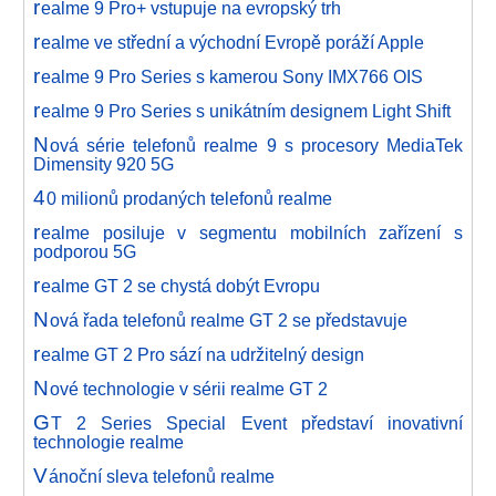
r
ealme 9 Pro+ vstupuje na evropský trh
r
ealme ve střední a východní Evropě poráží Apple
r
ealme 9 Pro Series s kamerou Sony IMX766 OIS
r
ealme 9 Pro Series s unikátním designem Light Shift
N
ová série telefonů realme 9 s procesory MediaTek
Dimensity 920 5G
4
0 milionů prodaných telefonů realme
r
ealme posiluje v segmentu mobilních zařízení s
podporou 5G
r
ealme GT 2 se chystá dobýt Evropu
N
ová řada telefonů realme GT 2 se představuje
r
ealme GT 2 Pro sází na udržitelný design
N
ové technologie v sérii realme GT 2
G
T 2 Series Special Event představí inovativní
technologie realme
V
ánoční sleva telefonů realme