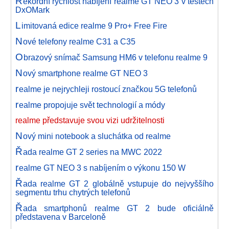
R
ekordní rychlost nabíjení realme GT NEO 3 v testech
DxOMark
L
imitovaná edice realme 9 Pro+ Free Fire
N
ové telefony realme C31 a C35
O
brazový snímač Samsung HM6 v telefonu realme 9
N
ový smartphone realme GT NEO 3
r
ealme je nejrychleji rostoucí značkou 5G telefonů
r
ealme propojuje svět technologií a módy
realme představuje svou vizi udržitelnosti
N
ový mini notebook a sluchátka od realme
Ř
ada realme GT 2 series na MWC 2022
r
ealme GT NEO 3 s nabíjením o výkonu 150 W
Ř
ada realme GT 2 globálně vstupuje do nejvyššího
segmentu trhu chytrých telefonů
Ř
ada smartphonů realme GT 2 bude oficiálně
představena v Barceloně