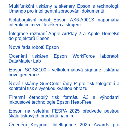
M
ultifunkční tiskárny a skenery Epson s technologií
Umango pro inteligentní zpracování dokumentů
K
olaborativní robot Epson AX6-A901S napomáhá
interakcím mezi člověkem a strojem
I
ntegrace rozhraní Apple AirPlay 2 a Apple HomeKit
do projektorů Epson
N
ová řada robotů Epson
O
cenění tiskáren Epson WorkForce laboratoří
DataMaster Lab
E
pson SC-S8100 - velkoformátová signage tiskárna
nové generace
N
ové tiskárny SureColor řady P pro tisk fotografiií a
kontrolní tisk s vysokou kvalitou obrazu
F
iremní černobílý tisk formátu A3 s výhodami
inkoustové technologie Epson Heat-Free
E
pson na veletrhu FESPA 2025 předvede pestrou
škálu tiskových produktů na míru
O
cenění Keypoint Intelligence 2025 Awards pro