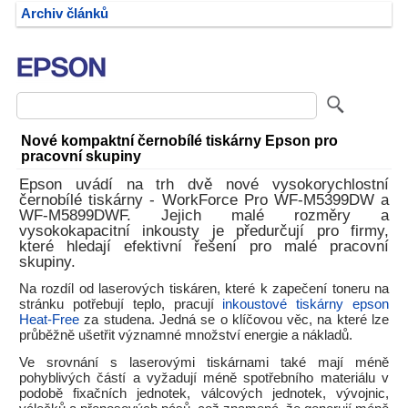
Archiv článků
Nové kompaktní černobílé tiskárny Epson pro
pracovní skupiny
Epson uvádí na trh dvě nové vysokorychlostní
černobílé tiskárny - WorkForce Pro WF-M5399DW a
WF-M5899DWF. Jejich malé rozměry a
vysokokapacitní inkousty je předurčují pro firmy,
které hledají efektivní řešení pro malé pracovní
skupiny.
Na rozdíl od laserových tiskáren, které k zapečení toneru na
stránku potřebují teplo, pracují
inkoustové tiskárny epson
Heat-Free
za studena. Jedná se o klíčovou věc, na které lze
průběžně ušetřit významné množství energie a nákladů.
Ve srovnání s laserovými tiskárnami také mají méně
pohyblivých částí a vyžadují méně spotřebního materiálu v
podobě fixačních jednotek, válcových jednotek, vývojnic,