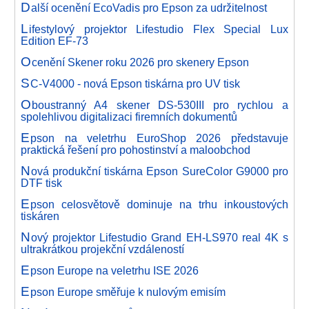
D
alší ocenění EcoVadis pro Epson za udržitelnost
L
ifestylový projektor Lifestudio Flex Special Lux
Edition EF-73
O
cenění Skener roku 2026 pro skenery Epson
S
C-V4000 - nová Epson tiskárna pro UV tisk
O
boustranný A4 skener DS-530III pro rychlou a
spolehlivou digitalizaci firemních dokumentů
E
pson na veletrhu EuroShop 2026 představuje
praktická řešení pro pohostinství a maloobchod
N
ová produkční tiskárna Epson SureColor G9000 pro
DTF tisk
E
pson celosvětově dominuje na trhu inkoustových
tiskáren
N
ový projektor Lifestudio Grand EH-LS970 real 4K s
ultrakrátkou projekční vzdáleností
E
pson Europe na veletrhu ISE 2026
E
pson Europe směřuje k nulovým emisím