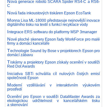
N
ová generace robotů SCARA Spider RS4-C a RS6-
C
N
ová řada inkoustových tiskáren Epson EcoTank
M
onna Lisa ML-18000 představuje nejnovější inovace
digitálního tisku na textil s funkcí recyklace vody
I
ntegrace ERS softwaru do platformy MSP 3manager
N
ové ploché skenery Epson řady WorkForce pro malé
firmy a domácí kanceláře
T
echnologie Sound by Bose v projektorech Epson pro
domácí zábavu
T
iskárny a projektory Epson získaly ocenění v soutěži
Red Dot Awards
I
niciativa SBTi schválila cíl nulových čistých emisí
společnosti Epson
M
oderní vzdělávání v interaktivním výukovém
prostředí
0
cenění pro Epson v soutěži DataMaster Awards za
ekologickou udržitelnost v kancelářském tisku
a skenování