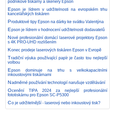
podnikové tiskárny a skenery Epson
E
pson je lídrem v udržitelnosti na evropském trhu
kancelářských tiskáren
P
roduktové tipy Epson na dárky ke svátku Valentýna
E
pson je lídrem v hodnocení udržitelnosti dodavatelů
N
ové profesionální domácí laserové projektory Epson
s 4K PRO-UHD rozlišením
K
onec prodeje laserových tiskáren Epson v Evropě
T
radiční výuka používající papír je často tou nejlepší
volbou
E
pson dominuje na trhu s velkokapacitními
inkoustovými tiskárnami
N
adměrné používání technologií narušuje vzdělávání
O
cenění TIPA 2024 za nejlepší profesionální
fototiskárnu pro Epson SC-P5300
C
o je udržitelnější - laserový nebo inkoustový tisk?