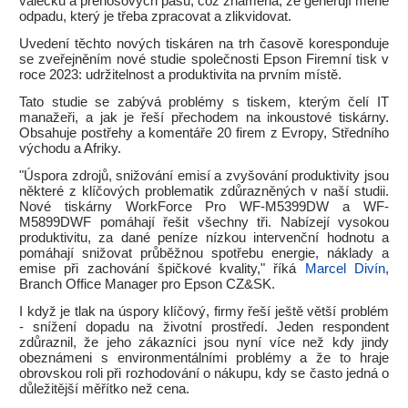
válečků a přenosových pásů, což znamená, že generují méně
odpadu, který je třeba zpracovat a zlikvidovat.
Uvedení těchto nových tiskáren na trh časově koresponduje
se zveřejněním nové studie společnosti Epson Firemní tisk v
roce 2023: udržitelnost a produktivita na prvním místě.
Tato studie se zabývá problémy s tiskem, kterým čelí IT
manažeři, a jak je řeší přechodem na inkoustové tiskárny.
Obsahuje postřehy a komentáře 20 firem z Evropy, Středního
východu a Afriky.
"Úspora zdrojů, snižování emisí a zvyšování produktivity jsou
některé z klíčových problematik zdůrazněných v naší studii.
Nové tiskárny WorkForce Pro WF-M5399DW a WF-
M5899DWF pomáhají řešit všechny tři. Nabízejí vysokou
produktivitu, za dané peníze nízkou intervenční hodnotu a
pomáhají snižovat průběžnou spotřebu energie, náklady a
emise při zachování špičkové kvality," říká
Marcel Divín
,
Branch Office Manager pro Epson CZ&SK.
I když je tlak na úspory klíčový, firmy řeší ještě větší problém
- snížení dopadu na životní prostředí. Jeden respondent
zdůraznil, že jeho zákazníci jsou nyní více než kdy jindy
obeznámeni s environmentálními problémy a že to hraje
obrovskou roli při rozhodování o nákupu, kdy se často jedná o
důležitější měřítko než cena.