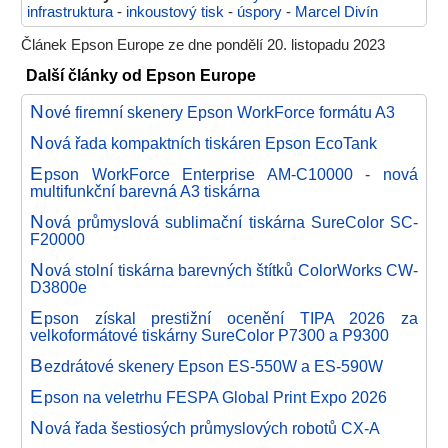
infrastruktura
-
inkoustový tisk
-
úspory
-
Marcel Divín
Článek Epson Europe ze dne pondělí 20. listopadu 2023
Další články od Epson Europe
N
ové firemní skenery Epson WorkForce formátu A3
N
ová řada kompaktních tiskáren Epson EcoTank
E
pson WorkForce Enterprise AM-C10000 - nová
multifunkční barevná A3 tiskárna
N
ová průmyslová sublimační tiskárna SureColor SC-
F20000
N
ová stolní tiskárna barevných štítků ColorWorks CW-
D3800e
E
pson získal prestižní ocenění TIPA 2026 za
velkoformátové tiskárny SureColor P7300 a P9300
B
ezdrátové skenery Epson ES-550W a ES-590W
E
pson na veletrhu FESPA Global Print Expo 2026
N
ová řada šestiosých průmyslových robotů CX-A