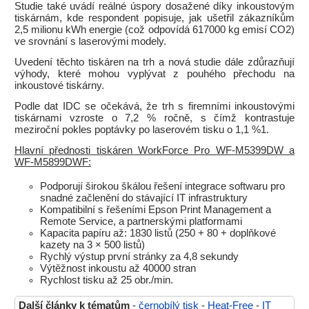
Studie také uvádí reálné úspory dosažené díky inkoustovým
tiskárnám, kde respondent popisuje, jak ušetřil zákazníkům
2,5 milionu kWh energie (což odpovídá 617000 kg emisí CO2)
ve srovnání s laserovými modely.
Uvedení těchto tiskáren na trh a nová studie dále zdůrazňují
výhody, které mohou vyplývat z pouhého přechodu na
inkoustové tiskárny.
Podle dat IDC se očekává, že trh s firemními inkoustovými
tiskárnami vzroste o 7,2 % ročně, s čímž kontrastuje
meziroční pokles poptávky po laserovém tisku o 1,1 %1.
Hlavní přednosti tiskáren WorkForce Pro WF-M5399DW a
WF-M5899DWF:
Podporují širokou škálou řešení integrace softwaru pro
snadné začlenění do stávající IT infrastruktury
Kompatibilní s řešeními Epson Print Management a
Remote Service, a partnerskými platformami
Kapacita papíru až: 1830 listů (250 + 80 + doplňkové
kazety na 3 × 500 listů)
Rychlý výstup první stránky za 4,8 sekundy
Výtěžnost inkoustu až 40000 stran
Rychlost tisku až 25 obr./min.
Další články k tématům
-
černobílý tisk
-
Heat-Free
-
IT