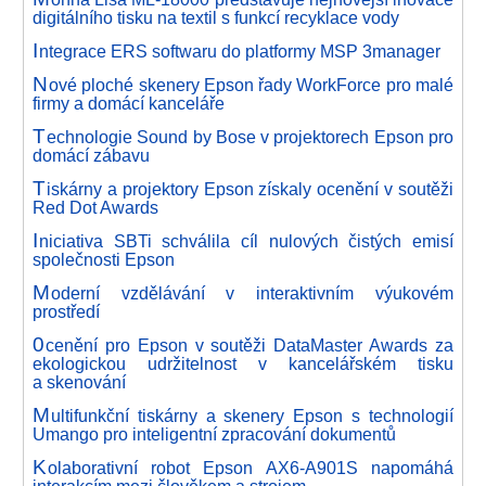
digitálního tisku na textil s funkcí recyklace vody
I
ntegrace ERS softwaru do platformy MSP 3manager
N
ové ploché skenery Epson řady WorkForce pro malé
firmy a domácí kanceláře
T
echnologie Sound by Bose v projektorech Epson pro
domácí zábavu
T
iskárny a projektory Epson získaly ocenění v soutěži
Red Dot Awards
I
niciativa SBTi schválila cíl nulových čistých emisí
společnosti Epson
M
oderní vzdělávání v interaktivním výukovém
prostředí
0
cenění pro Epson v soutěži DataMaster Awards za
ekologickou udržitelnost v kancelářském tisku
a skenování
M
ultifunkční tiskárny a skenery Epson s technologií
Umango pro inteligentní zpracování dokumentů
K
olaborativní robot Epson AX6-A901S napomáhá