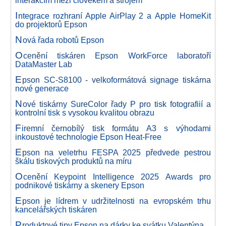
interakcím mezi člověkem a strojem
I
ntegrace rozhraní Apple AirPlay 2 a Apple HomeKit
do projektorů Epson
N
ová řada robotů Epson
O
cenění tiskáren Epson WorkForce laboratoří
DataMaster Lab
E
pson SC-S8100 - velkoformátová signage tiskárna
nové generace
N
ové tiskárny SureColor řady P pro tisk fotografiií a
kontrolní tisk s vysokou kvalitou obrazu
F
iremní černobílý tisk formátu A3 s výhodami
inkoustové technologie Epson Heat-Free
E
pson na veletrhu FESPA 2025 předvede pestrou
škálu tiskových produktů na míru
O
cenění Keypoint Intelligence 2025 Awards pro
podnikové tiskárny a skenery Epson
E
pson je lídrem v udržitelnosti na evropském trhu
kancelářských tiskáren
P
roduktové tipy Epson na dárky ke svátku Valentýna