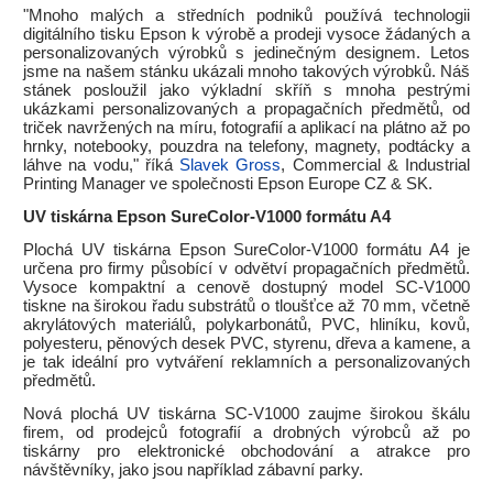
"Mnoho malých a středních podniků používá technologii
digitálního tisku Epson k výrobě a prodeji vysoce žádaných a
personalizovaných výrobků s jedinečným designem. Letos
jsme na našem stánku ukázali mnoho takových výrobků. Náš
stánek posloužil jako výkladní skříň s mnoha pestrými
ukázkami personalizovaných a propagačních předmětů, od
triček navržených na míru, fotografií a aplikací na plátno až po
hrnky, notebooky, pouzdra na telefony, magnety, podtácky a
láhve na vodu," říká
Slavek Gross
, Commercial & Industrial
Printing Manager ve společnosti Epson Europe CZ & SK.
UV tiskárna Epson SureColor-V1000 formátu A4
Plochá UV tiskárna Epson SureColor-V1000 formátu A4 je
určena pro firmy působící v odvětví propagačních předmětů.
Vysoce kompaktní a cenově dostupný model SC-V1000
tiskne na širokou řadu substrátů o tloušťce až 70 mm, včetně
akrylátových materiálů, polykarbonátů, PVC, hliníku, kovů,
polyesteru, pěnových desek PVC, styrenu, dřeva a kamene, a
je tak ideální pro vytváření reklamních a personalizovaných
předmětů.
Nová plochá UV tiskárna SC-V1000 zaujme širokou škálu
firem, od prodejců fotografií a drobných výrobců až po
tiskárny pro elektronické obchodování a atrakce pro
návštěvníky, jako jsou například zábavní parky.