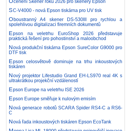
O
cenění Skener roku 2026 pro skenery Epson
S
C-V4000 - nová Epson tiskárna pro UV tisk
O
boustranný A4 skener DS-530III pro rychlou a
spolehlivou digitalizaci firemních dokumentů
E
pson na veletrhu EuroShop 2026 představuje
praktická řešení pro pohostinství a maloobchod
N
ová produkční tiskárna Epson SureColor G9000 pro
DTF tisk
E
pson celosvětově dominuje na trhu inkoustových
tiskáren
N
ový projektor Lifestudio Grand EH-LS970 real 4K s
ultrakrátkou projekční vzdáleností
E
pson Europe na veletrhu ISE 2026
E
pson Europe směřuje k nulovým emisím
N
ová generace robotů SCARA Spider RS4-C a RS6-
C
N
ová řada inkoustových tiskáren Epson EcoTank
M
onna Lisa ML-18000 představuje nejnovější inovace