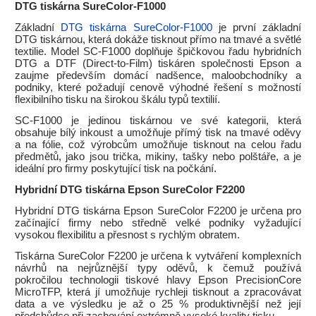
DTG tiskárna SureColor-F1000
Základní
DTG tiskárna SureColor-F1000
je první základní
DTG tiskárnou, která dokáže tisknout přímo na tmavé a světlé
textilie. Model SC-F1000 doplňuje špičkovou řadu hybridních
DTG a DTF (Direct-to-Film) tiskáren společnosti Epson a
zaujme především domácí nadšence, maloobchodníky a
podniky, které požadují cenově výhodné řešení s možností
flexibilního tisku na širokou škálu typů textilií.
SC-F1000 je jedinou tiskárnou ve své kategorii, která
obsahuje bílý inkoust a umožňuje přímý tisk na tmavé oděvy
a na fólie, což výrobcům umožňuje tisknout na celou řadu
předmětů, jako jsou trička, mikiny, tašky nebo polštáře, a je
ideální pro firmy poskytující tisk na počkání.
Hybridní DTG tiskárna Epson SureColor F2200
Hybridní DTG tiskárna Epson SureColor F2200 je určena pro
začínající firmy nebo středně velké podniky vyžadující
vysokou flexibilitu a přesnost s rychlým obratem.
Tiskárna SureColor F2200 je určena k vytváření komplexních
návrhů na nejrůznější typy oděvů, k čemuž používá
pokročilou technologii tiskové hlavy Epson PrecisionCore
MicroTFP, která jí umožňuje rychleji tisknout a zpracovávat
data a ve výsledku je až o 25 % produktivnější než její