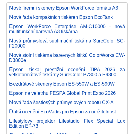
N
ové firemní skenery Epson WorkForce formátu A3
N
ová řada kompaktních tiskáren Epson EcoTank
E
pson WorkForce Enterprise AM-C10000 - nová
multifunkční barevná A3 tiskárna
N
ová průmyslová sublimační tiskárna SureColor SC-
F20000
N
ová stolní tiskárna barevných štítků ColorWorks CW-
D3800e
E
pson získal prestižní ocenění TIPA 2026 za
velkoformátové tiskárny SureColor P7300 a P9300
B
ezdrátové skenery Epson ES-550W a ES-590W
E
pson na veletrhu FESPA Global Print Expo 2026
N
ová řada šestiosých průmyslových robotů CX-A
D
alší ocenění EcoVadis pro Epson za udržitelnost
L
ifestylový projektor Lifestudio Flex Special Lux
Edition EF-73