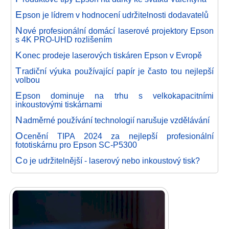
E
pson je lídrem v hodnocení udržitelnosti dodavatelů
N
ové profesionální domácí laserové projektory Epson
s 4K PRO-UHD rozlišením
K
onec prodeje laserových tiskáren Epson v Evropě
T
radiční výuka používající papír je často tou nejlepší
volbou
E
pson dominuje na trhu s velkokapacitními
inkoustovými tiskárnami
N
adměrné používání technologií narušuje vzdělávání
O
cenění TIPA 2024 za nejlepší profesionální
fototiskárnu pro Epson SC-P5300
C
o je udržitelnější - laserový nebo inkoustový tisk?