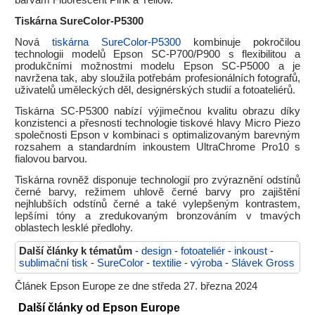
barvám Fluorescent Pink a Yellow.
Tiskárna SureColor-P5300
Nová
tiskárna SureColor-P5300
kombinuje pokročilou
technologii modelů Epson SC-P700/P900 s flexibilitou a
produkčními možnostmi modelu Epson SC-P5000 a je
navržena tak, aby sloužila potřebám profesionálních fotografů,
uživatelů uměleckých děl, designérských studií a fotoateliérů.
Tiskárna SC-P5300 nabízí výjimečnou kvalitu obrazu díky
konzistenci a přesnosti technologie tiskové hlavy Micro Piezo
společnosti Epson v kombinaci s optimalizovaným barevným
rozsahem a standardním inkoustem UltraChrome Pro10 s
fialovou barvou.
Tiskárna rovněž disponuje technologií pro zvýraznění odstínů
černé barvy, režimem uhlově černé barvy pro zajištění
nejhlubších odstínů černé a také vylepšeným kontrastem,
lepšími tóny a zredukovaným bronzováním v tmavých
oblastech lesklé předlohy.
Další články k tématům
-
design
-
fotoateliér
-
inkoust
-
sublimační tisk
-
SureColor
-
textilie
-
výroba
-
Slávek Gross
Článek Epson Europe ze dne středa 27. března 2024
Další články od Epson Europe