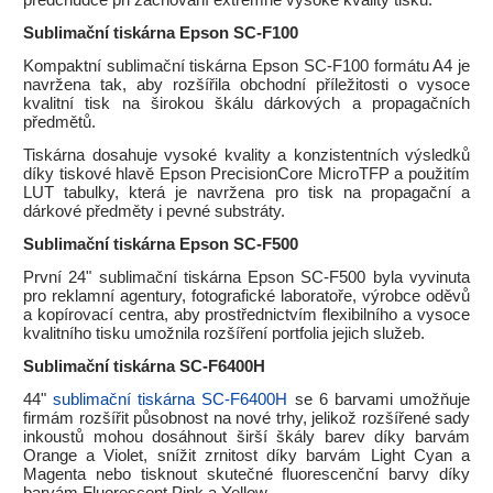
předchůdce při zachování extrémně vysoké kvality tisku.
Sublimační tiskárna Epson SC-F100
Kompaktní sublimační tiskárna Epson SC-F100 formátu A4 je
navržena tak, aby rozšířila obchodní příležitosti o vysoce
kvalitní tisk na širokou škálu dárkových a propagačních
předmětů.
Tiskárna dosahuje vysoké kvality a konzistentních výsledků
díky tiskové hlavě Epson PrecisionCore MicroTFP a použitím
LUT tabulky, která je navržena pro tisk na propagační a
dárkové předměty i pevné substráty.
Sublimační tiskárna Epson SC-F500
První 24" sublimační tiskárna Epson SC-F500 byla vyvinuta
pro reklamní agentury, fotografické laboratoře, výrobce oděvů
a kopírovací centra, aby prostřednictvím flexibilního a vysoce
kvalitního tisku umožnila rozšíření portfolia jejich služeb.
Sublimační tiskárna SC-F6400H
44"
sublimační tiskárna SC-F6400H
se 6 barvami umožňuje
firmám rozšířit působnost na nové trhy, jelikož rozšířené sady
inkoustů mohou dosáhnout širší škály barev díky barvám
Orange a Violet, snížit zrnitost díky barvám Light Cyan a
Magenta nebo tisknout skutečné fluorescenční barvy díky