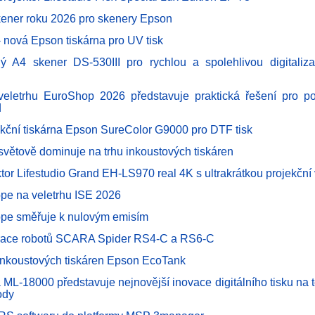
ener roku 2026 pro skenery Epson
 nová Epson tiskárna pro UV tisk
ý A4 skener DS-530III pro rychlou a spolehlivou digitaliza
eletrhu EuroShop 2026 představuje praktická řešení pro po
d
kční tiskárna Epson SureColor G9000 pro DTF tisk
světově dominuje na trhu inkoustových tiskáren
ktor Lifestudio Grand EH-LS970 real 4K s ultrakrátkou projekční
pe na veletrhu ISE 2026
pe směřuje k nulovým emisím
race robotů SCARA Spider RS4-C a RS6-C
inkoustových tiskáren Epson EcoTank
 ML-18000 představuje nejnovější inovace digitálního tisku na te
ody