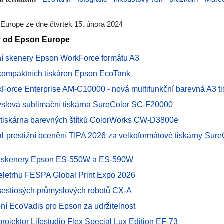
Europe ze dne čtvrtek 15. února 2024
ky od Epson Europe
ní skenery Epson WorkForce formátu A3
kompaktních tiskáren Epson EcoTank
Force Enterprise AM-C10000 - nová multifunkční barevná A3 ti
slová sublimační tiskárna SureColor SC-F20000
í tiskárna barevných štítků ColorWorks CW-D3800e
al prestižní ocenění TIPA 2026 za velkoformátové tiskárny Sur
é skenery Epson ES-550W a ES-590W
eletrhu FESPA Global Print Expo 2026
šestiosých průmyslových robotů CX-A
ění EcoVadis pro Epson za udržitelnost
 projektor Lifestudio Flex Special Lux Edition EF-73