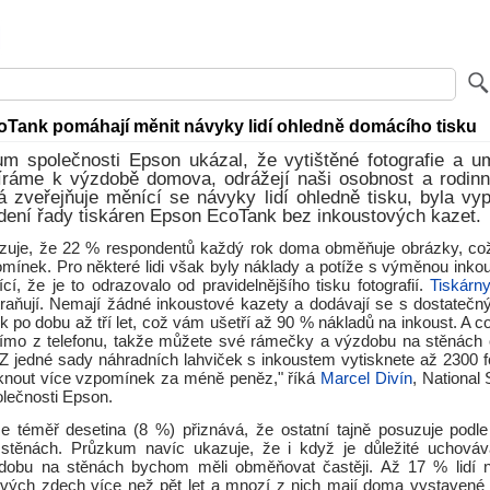
oTank pomáhají měnit návyky lidí ohledně domácího tisku
m společnosti Epson ukázal, že vytištěné fotografie a um
bíráme k výzdobě domova, odrážejí naši osobnost a rodinný
á zveřejňuje měnící se návyky lidí ohledně tisku, byla v
dení řady tiskáren Epson EcoTank bez inkoustových kazet.
uje, že 22 % respondentů každý rok doma obměňuje obrázky, což
mínek. Pro některé lidi však byly náklady a potíže s výměnou inko
ující, že je to odrazovalo od pravidelnějšího tisku fotografií.
Tiskárn
raňují. Nemají žádné inkoustové kazety a dodávají se s dostate
sk po dobu až tří let, což vám ušetří až 90 % nákladů na inkoust. A co 
přímo z telefonu, takže můžete své rámečky a výzdobu na stěnách 
Z jedné sady náhradních lahviček s inkoustem vytisknete až 2300 fo
nout více vzpomínek za méně peněz," říká
Marcel Divín
, National
lečnosti Epson.
e téměř desetina (8 %) přiznává, že ostatní tajně posuzuje podle
těnách. Průzkum navíc ukazuje, že i když je důležité uchováva
zdobu na stěnách bychom měli obměňovat častěji. Až 17 % lidí n
 svých zdech více než pět let a mnozí z nich mají doma vystavené 