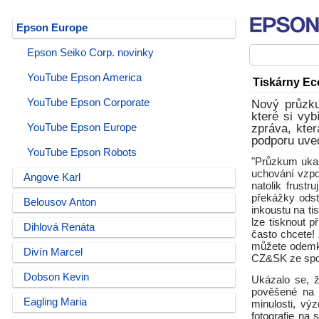
Epson Europe
Epson Seiko Corp. novinky
YouTube Epson America
Tiskárny Ec
YouTube Epson Corporate
Nový průzku
které si vy
YouTube Epson Europe
zpráva, kter
podporu uve
YouTube Epson Robots
"Průzkum ukaz
uchování vzpo
Angove Karl
natolik frustr
překážky odst
Belousov Anton
inkoustu na ti
lze tisknout 
Dihlová Renáta
často chcete! 
můžete odemk
Divín Marcel
CZ&SK ze spo
Dobson Kevin
Ukázalo se, ž
pověšené na s
Eagling Maria
minulosti, vý
fotografie na