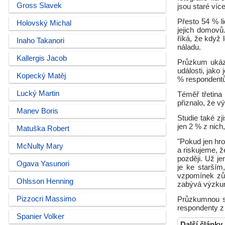
Gross Slavek
jsou staré více
Přesto 54 % li
Holovský Michal
jejich domovů.
říká, že když 
Inaho Takanori
náladu.
Kallergis Jacob
Průzkum ukáza
události, jako
Kopecký Matěj
% respondentů
Lucký Martin
Téměř třetina
přiznalo, že 
Manev Boris
Studie také z
jen 2 % z nich
Matuška Robert
"Pokud jen hr
McNulty Mary
a riskujeme, ž
později. Už jen
Ogava Yasunori
je ke starší
vzpomínek zůs
Ohlsson Henning
zabývá výzkum
Pizzocri Massimo
Průzkumnou st
respondenty z
Spanier Volker
Další články