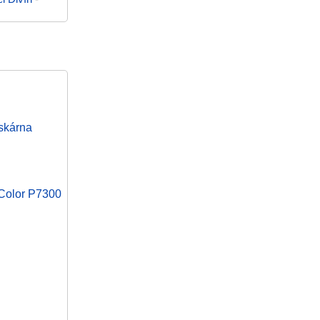
skárna
eColor P7300