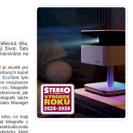
ělecká díla,
 život. Tato
ypracována na
 je skvělé pro
ustových kazet
y EcoTank
tyto
čným množstvím
víc, fotografie
obnovovat, jak
tografií, takže
 Sales Manager
 toho, co mají
t fotografie z
eaktualizovalo
obrázky, které