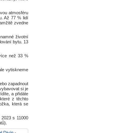
kovou atmosféru
u. Až 77 % lidí
okamžitě zvedne
znamné životní
lování bytu. 13
 více než 33 %
ale vytiskneme
nebo zapadnout
vybavovat si je
ídíte, a přidáte
teré z těchto
ožka, která se
u 2023 s 11000
tů).
l Divín
-