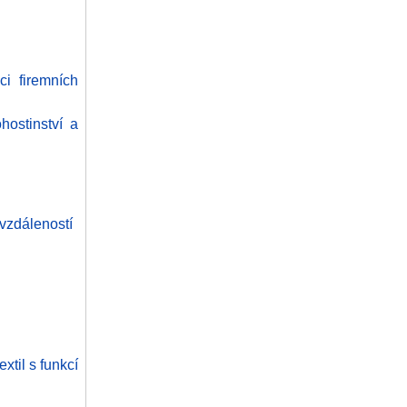
ci firemních
hostinství a
 vzdáleností
xtil s funkcí