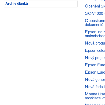
Archiv článků
O
cenění Sk
S
C-V4000 -
O
boustrann
dokumentů
E
pson na v
maloobcho
N
ová produ
E
pson celo
N
ový proje
E
pson Euro
E
pson Euro
N
ová gene
N
ová řada 
M
onna Lisa
recyklace v