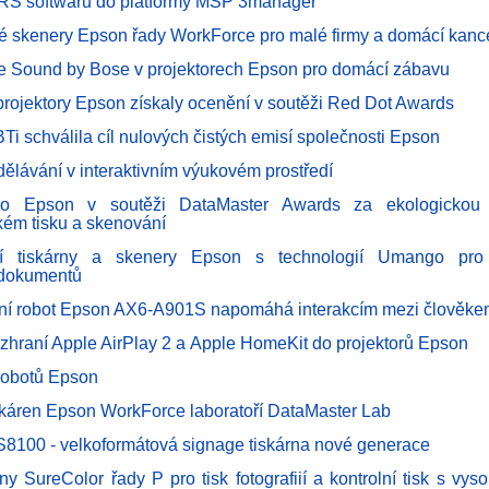
RS softwaru do platformy MSP 3manager
é skenery Epson řady WorkForce pro malé firmy a domácí kanc
e Sound by Bose v projektorech Epson pro domácí zábavu
projektory Epson získaly ocenění v soutěži Red Dot Awards
BTi schválila cíl nulových čistých emisí společnosti Epson
dělávání v interaktivním výukovém prostředí
ro Epson v soutěži DataMaster Awards za ekologickou u
kém tisku a skenování
ční tiskárny a skenery Epson s technologií Umango pro i
 dokumentů
vní robot Epson AX6-A901S napomáhá interakcím mezi člověke
ozhraní Apple AirPlay 2 a Apple HomeKit do projektorů Epson
robotů Epson
skáren Epson WorkForce laboratoří DataMaster Lab
8100 - velkoformátová signage tiskárna nové generace
ny SureColor řady P pro tisk fotografiií a kontrolní tisk s vys