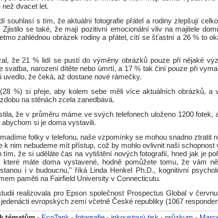
 než dvacet let.
dí souhlasí s tím, že aktuální fotografie přátel a rodiny zlepšují cel
 Zjistilo se také, že mají pozitivní emocionální vliv na majitele dom
letmo zahlédnou obrázek rodiny a přátel, cítí se šťastní a 26 % to 
l, že 21 % lidí se pustí do výměny obrázků pouze při nějaké vý
 je svatba, narození dítěte nebo úmrtí, a 17 % tak činí pouze při vyma
 uvedlo, že čeká, až dostane nové rámečky.
 (28 %) si přeje, aby kolem sebe měli více aktuálních obrázků, a
výzdobu na stěnách zcela zanedbává.
jistila, že v průměru máme ve svých telefonech uloženo 1200 fotek, 
, abychom si je doma vystavili.
omadíme fotky v telefonu, naše vzpomínky se mohou snadno ztratit 
e k nim nebudeme mít přístup, což by mohlo ovlivnit naši schopnost 
 tím, že si uděláte čas na vytištění nových fotografií, hned jak je poř
m, které máte doma vystavené, hodně pomůžete tomu, že vám něk
tanou i v budoucnu," říká Linda Henkel Ph.D., kognitivní psychol
em paměti na Fairfield University v Connecticutu.
udii realizovala pro Epson společnost Prospectus Global v červn
 jedenácti evropských zemí včetně České republiky (1067 responden
 k tématům
-
EcoTank
-
fotografie
-
inkoustový tisk
-
průzkum
-
Marce