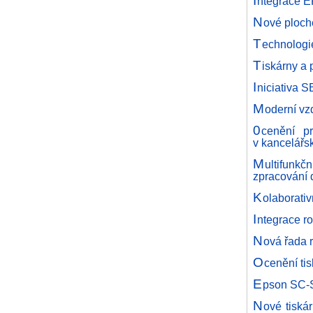
I
ntegrace E
N
ové ploch
T
echnologi
T
iskárny a 
I
niciativa S
M
oderní vz
0
cenění p
v kancelářs
M
ultifunk
zpracování
K
olaborati
I
ntegrace r
N
ová řada 
O
cenění ti
E
pson SC-S
N
ové tiskár