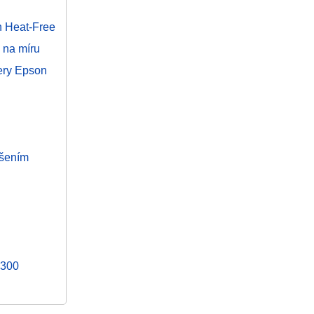
n Heat-Free
 na míru
nery Epson
išením
5300