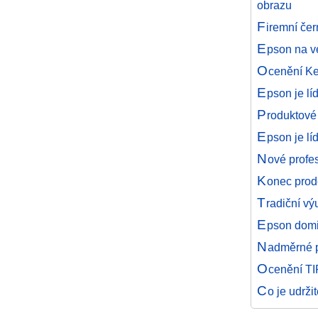
obrazu
F
iremní če
E
pson na v
O
cenění Ke
E
pson je lí
P
roduktové
E
pson je lí
N
ové profe
K
onec prod
T
radiční vý
E
pson domi
N
adměrné p
O
cenění TI
C
o je udrži