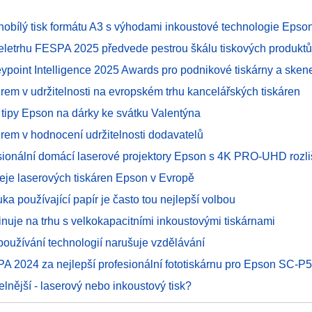
rnobílý tisk formátu A3 s výhodami inkoustové technologie Epso
eletrhu FESPA 2025 předvede pestrou škálu tiskových produktů
ypoint Intelligence 2025 Awards pro podnikové tiskárny a ske
drem v udržitelnosti na evropském trhu kancelářských tiskáren
 tipy Epson na dárky ke svátku Valentýna
drem v hodnocení udržitelnosti dodavatelů
sionální domácí laserové projektory Epson s 4K PRO-UHD rozl
eje laserových tiskáren Epson v Evropě
uka používající papír je často tou nejlepší volbou
nuje na trhu s velkokapacitními inkoustovými tiskárnami
oužívání technologií narušuje vzdělávání
PA 2024 za nejlepší profesionální fototiskárnu pro Epson SC-P
telnější - laserový nebo inkoustový tisk?