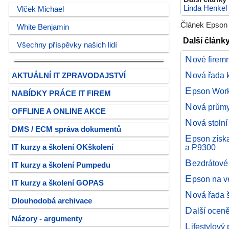
Linda Henkel
Vlček Michael
Článek Epson 
White Benjamin
Další člán
Všechny příspěvky našich lidí
N
ové firem
N
ová řada 
AKTUÁLNÍ IT ZPRAVODAJSTVÍ
E
pson Work
NABÍDKY PRÁCE IT FIREM
N
ová průmy
OFFLINE A ONLINE AKCE
N
ová stoln
DMS / ECM správa dokumentů
E
pson získ
a P9300
IT kurzy a školení OKškolení
B
ezdrátov
IT kurzy a školení Pumpedu
E
pson na v
IT kurzy a školení GOPAS
N
ová řada 
Dlouhodobá archivace
D
alší ocen
Názory - argumenty
L
ifestylový