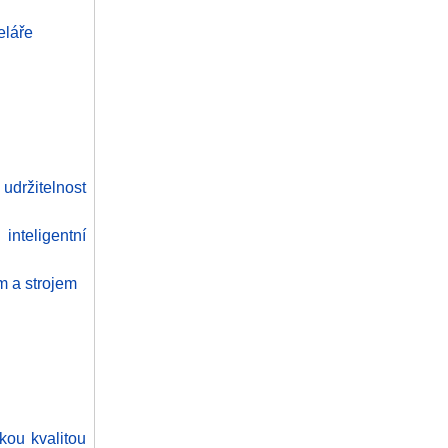
eláře
držitelnost
nteligentní
m a strojem
okou kvalitou