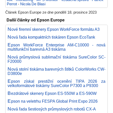
Perrot
-
Nicola De Blasi
Článek Epson Europe ze dne pondělí 18. prosince 2023
Další články od Epson Europe
N
ové firemní skenery Epson WorkForce formátu A3
N
ová řada kompaktních tiskáren Epson EcoTank
E
pson WorkForce Enterprise AM-C10000 - nová
multifunkční barevná A3 tiskárna
N
ová průmyslová sublimační tiskárna SureColor SC-
F20000
N
ová stolní tiskárna barevných štítků ColorWorks CW-
D3800e
E
pson získal prestižní ocenění TIPA 2026 za
velkoformátové tiskárny SureColor P7300 a P9300
B
ezdrátové skenery Epson ES-550W a ES-590W
E
pson na veletrhu FESPA Global Print Expo 2026
N
ová řada šestiosých průmyslových robotů CX-A