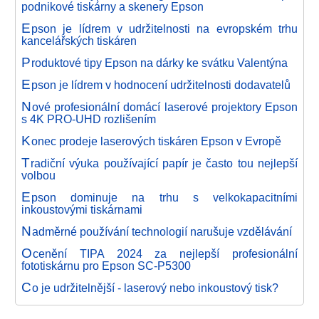
podnikové tiskárny a skenery Epson
E
pson je lídrem v udržitelnosti na evropském trhu
kancelářských tiskáren
P
roduktové tipy Epson na dárky ke svátku Valentýna
E
pson je lídrem v hodnocení udržitelnosti dodavatelů
N
ové profesionální domácí laserové projektory Epson
s 4K PRO-UHD rozlišením
K
onec prodeje laserových tiskáren Epson v Evropě
T
radiční výuka používající papír je často tou nejlepší
volbou
E
pson dominuje na trhu s velkokapacitními
inkoustovými tiskárnami
N
adměrné používání technologií narušuje vzdělávání
O
cenění TIPA 2024 za nejlepší profesionální
fototiskárnu pro Epson SC-P5300
C
o je udržitelnější - laserový nebo inkoustový tisk?