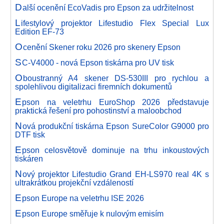
D
alší ocenění EcoVadis pro Epson za udržitelnost
L
ifestylový projektor Lifestudio Flex Special Lux
Edition EF-73
O
cenění Skener roku 2026 pro skenery Epson
S
C-V4000 - nová Epson tiskárna pro UV tisk
O
boustranný A4 skener DS-530III pro rychlou a
spolehlivou digitalizaci firemních dokumentů
E
pson na veletrhu EuroShop 2026 představuje
praktická řešení pro pohostinství a maloobchod
N
ová produkční tiskárna Epson SureColor G9000 pro
DTF tisk
E
pson celosvětově dominuje na trhu inkoustových
tiskáren
N
ový projektor Lifestudio Grand EH-LS970 real 4K s
ultrakrátkou projekční vzdáleností
E
pson Europe na veletrhu ISE 2026
E
pson Europe směřuje k nulovým emisím