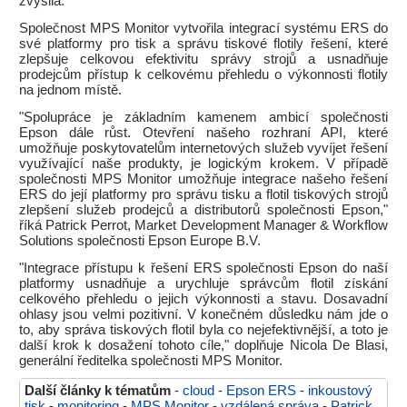
zvýšila.
Společnost MPS Monitor vytvořila integrací systému ERS do
své platformy pro tisk a správu tiskové flotily řešení, které
zlepšuje celkovou efektivitu správy strojů a usnadňuje
prodejcům přístup k celkovému přehledu o výkonnosti flotily
na jednom místě.
"Spolupráce je základním kamenem ambicí společnosti
Epson dále růst. Otevření našeho rozhraní API, které
umožňuje poskytovatelům internetových služeb vyvíjet řešení
využívající naše produkty, je logickým krokem. V případě
společnosti MPS Monitor umožňuje integrace našeho řešení
ERS do její platformy pro správu tisku a flotil tiskových strojů
zlepšení služeb prodejců a distributorů společnosti Epson,"
říká Patrick Perrot, Market Development Manager & Workflow
Solutions společnosti Epson Europe B.V.
"Integrace přístupu k řešení ERS společnosti Epson do naší
platformy usnadňuje a urychluje správcům flotil získání
celkového přehledu o jejich výkonnosti a stavu. Dosavadní
ohlasy jsou velmi pozitivní. V konečném důsledku nám jde o
to, aby správa tiskových flotil byla co nejefektivnější, a toto je
další krok k dosažení tohoto cíle," doplňuje Nicola De Blasi,
generální ředitelka společnosti MPS Monitor.
Další články k tématům
-
cloud
-
Epson ERS
-
inkoustový
tisk
-
monitoring
-
MPS Monitor
-
vzdálená správa
-
Patrick