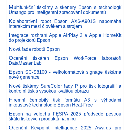
M
ultifunkční tiskárny a skenery Epson s technologií
Umango pro inteligentní zpracování dokumentů
K
olaborativní robot Epson AX6-A901S napomáhá
interakcím mezi člověkem a strojem
I
ntegrace rozhraní Apple AirPlay 2 a Apple HomeKit
do projektorů Epson
N
ová řada robotů Epson
O
cenění tiskáren Epson WorkForce laboratoří
DataMaster Lab
E
pson SC-S8100 - velkoformátová signage tiskárna
nové generace
N
ové tiskárny SureColor řady P pro tisk fotografiií a
kontrolní tisk s vysokou kvalitou obrazu
F
iremní černobílý tisk formátu A3 s výhodami
inkoustové technologie Epson Heat-Free
E
pson na veletrhu FESPA 2025 předvede pestrou
škálu tiskových produktů na míru
O
cenění Keypoint Intelligence 2025 Awards pro