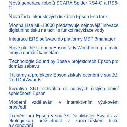
N
ová generace robotů SCARA Spider RS4-C a RS6-
C
N
ová řada inkoustových tiskáren Epson EcoTank
M
onna Lisa ML-18000 představuje nejnovější inovace
digitálního tisku na textil s funkcí recyklace vody
I
ntegrace ERS softwaru do platformy MSP 3manager
N
ové ploché skenery Epson řady WorkForce pro malé
firmy a domácí kanceláře
T
echnologie Sound by Bose v projektorech Epson pro
domácí zábavu
T
iskárny a projektory Epson získaly ocenění v soutěži
Red Dot Awards
I
niciativa SBTi schválila cíl nulových čistých emisí
společnosti Epson
M
oderní vzdělávání v interaktivním výukovém
prostředí
0
cenění pro Epson v soutěži DataMaster Awards za
ekologickou udržitelnost v kancelářském tisku
a skenování