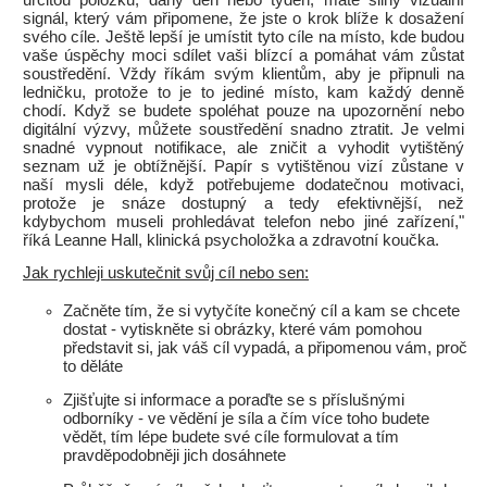
určitou položku, daný den nebo týden, máte silný vizuální
signál, který vám připomene, že jste o krok blíže k dosažení
svého cíle. Ještě lepší je umístit tyto cíle na místo, kde budou
vaše úspěchy moci sdílet vaši blízcí a pomáhat vám zůstat
soustředění. Vždy říkám svým klientům, aby je připnuli na
ledničku, protože to je to jediné místo, kam každý denně
chodí. Když se budete spoléhat pouze na upozornění nebo
digitální výzvy, můžete soustředění snadno ztratit. Je velmi
snadné vypnout notifikace, ale zničit a vyhodit vytištěný
seznam už je obtížnější. Papír s vytištěnou vizí zůstane v
naší mysli déle, když potřebujeme dodatečnou motivaci,
protože je snáze dostupný a tedy efektivnější, než
kdybychom museli prohledávat telefon nebo jiné zařízení,"
říká Leanne Hall, klinická psycholožka a zdravotní koučka.
Jak rychleji uskutečnit svůj cíl nebo sen:
Začněte tím, že si vytyčíte konečný cíl a kam se chcete
dostat - vytiskněte si obrázky, které vám pomohou
představit si, jak váš cíl vypadá, a připomenou vám, proč
to děláte
Zjišťujte si informace a poraďte se s příslušnými
odborníky - ve vědění je síla a čím více toho budete
vědět, tím lépe budete své cíle formulovat a tím
pravděpodobněji jich dosáhnete