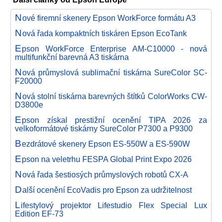
N
ové firemní skenery Epson WorkForce formátu A3
N
ová řada kompaktních tiskáren Epson EcoTank
E
pson WorkForce Enterprise AM-C10000 - nová
multifunkční barevná A3 tiskárna
N
ová průmyslová sublimační tiskárna SureColor SC-
F20000
N
ová stolní tiskárna barevných štítků ColorWorks CW-
D3800e
E
pson získal prestižní ocenění TIPA 2026 za
velkoformátové tiskárny SureColor P7300 a P9300
B
ezdrátové skenery Epson ES-550W a ES-590W
E
pson na veletrhu FESPA Global Print Expo 2026
N
ová řada šestiosých průmyslových robotů CX-A
D
alší ocenění EcoVadis pro Epson za udržitelnost
L
ifestylový projektor Lifestudio Flex Special Lux
Edition EF-73