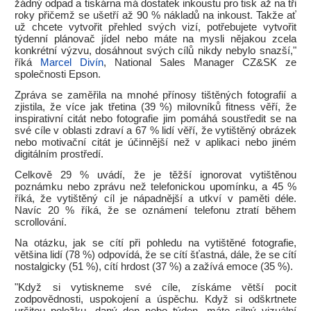
žádný odpad a tiskárna má dostatek inkoustu pro tisk až na tři
roky přičemž se ušetří až 90 % nákladů na inkoust. Takže ať
už chcete vytvořit přehled svých vizí, potřebujete vytvořit
týdenní plánovač jídel nebo máte na mysli nějakou zcela
konkrétní výzvu, dosáhnout svých cílů nikdy nebylo snazší,"
říká
Marcel Divín
, National Sales Manager CZ&SK ze
společnosti Epson.
Zpráva se zaměřila na mnohé přínosy tištěných fotografií a
zjistila, že více jak třetina (39 %) milovníků fitness věří, že
inspirativní citát nebo fotografie jim pomáhá soustředit se na
své cíle v oblasti zdraví a 67 % lidí věří, že vytištěný obrázek
nebo motivační citát je účinnější než v aplikaci nebo jiném
digitálním prostředí.
Celkově 29 % uvádí, že je těžší ignorovat vytištěnou
poznámku nebo zprávu než telefonickou upomínku, a 45 %
říká, že vytištěný cíl je nápadnější a utkví v paměti déle.
Navíc 20 % říká, že se oznámení telefonu ztratí během
scrollování.
Na otázku, jak se cítí při pohledu na vytištěné fotografie,
většina lidí (78 %) odpovídá, že se cítí šťastná, dále, že se cítí
nostalgicky (51 %), cítí hrdost (37 %) a zažívá emoce (35 %).
"Když si vytiskneme své cíle, získáme větší pocit
zodpovědnosti, uspokojení a úspěchu. Když si odškrtnete