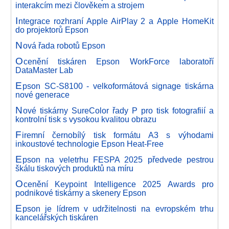
interakcím mezi člověkem a strojem
I
ntegrace rozhraní Apple AirPlay 2 a Apple HomeKit
do projektorů Epson
N
ová řada robotů Epson
O
cenění tiskáren Epson WorkForce laboratoří
DataMaster Lab
E
pson SC-S8100 - velkoformátová signage tiskárna
nové generace
N
ové tiskárny SureColor řady P pro tisk fotografiií a
kontrolní tisk s vysokou kvalitou obrazu
F
iremní černobílý tisk formátu A3 s výhodami
inkoustové technologie Epson Heat-Free
E
pson na veletrhu FESPA 2025 předvede pestrou
škálu tiskových produktů na míru
O
cenění Keypoint Intelligence 2025 Awards pro
podnikové tiskárny a skenery Epson
E
pson je lídrem v udržitelnosti na evropském trhu
kancelářských tiskáren