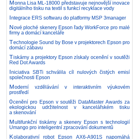
M
onna Lisa ML-18000 představuje nejnovější inovace
digitálního tisku na textil s funkcí recyklace vody
I
ntegrace ERS softwaru do platformy MSP 3manager
N
ové ploché skenery Epson řady WorkForce pro malé
firmy a domácí kanceláře
T
echnologie Sound by Bose v projektorech Epson pro
domácí zábavu
T
iskárny a projektory Epson získaly ocenění v soutěži
Red Dot Awards
I
niciativa SBTi schválila cíl nulových čistých emisí
společnosti Epson
M
oderní vzdělávání v interaktivním výukovém
prostředí
0
cenění pro Epson v soutěži DataMaster Awards za
ekologickou udržitelnost v kancelářském tisku
a skenování
M
ultifunkční tiskárny a skenery Epson s technologií
Umango pro inteligentní zpracování dokumentů
K
olaborativní robot Epson AX6-A901S napomáhá