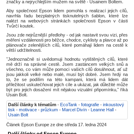
značky a nejrychlejším mužem na světě - Usainem Boltem.
Aby společnost Epson lidem pomohla s realizací jejich cílů,
navrhla řadu bezplatných tisknutelných šablon, které lze
nalézt na webových stránkách společnosti Epson v části
Tvůrčí koutek.
Jsou zde nejrůznější předlohy - od jak nastavit svou vizi, přes
měření vzdálenosti pro běžce, chodce, cyklisty a plavce až po
plánovače zelenějších cílů, které pomáhají lidem na cestě k
větší udržitelnosti.
"Jednoznačně si uvědomuji hodnotu vytištěných cílů, které
mě drží na správné cestě. Jsem zastáncem velkých snů a
všechno, co vám může pomoci vašich cílů dosáhnout, ať už
jsou jakkoli velké nebo malé, musí být dobré. Jsem hrdý na
to, že se podílím na této kampani, která má lidem dát
příležitost uskutečňovat jejich cíle a ukázat, jak důležité může
být pro jejich dosažení mít nějakou vizuální připomínku," říká
Usain Bolt.
Další články k tématům
-
EcoTank
-
fotografie
-
inkoustový
tisk
-
motivace
-
průzkum
-
Marcel Divín
-
Leanne Hall
-
Usain Bolt
Článek Epson Europe ze dne středa 17. ledna 2024
Další články od Epson Europe