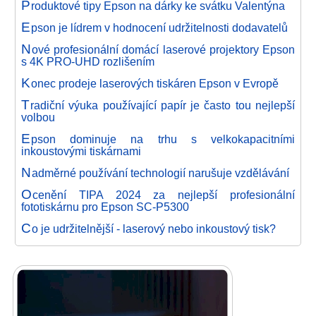
P
roduktové tipy Epson na dárky ke svátku Valentýna
E
pson je lídrem v hodnocení udržitelnosti dodavatelů
N
ové profesionální domácí laserové projektory Epson
s 4K PRO-UHD rozlišením
K
onec prodeje laserových tiskáren Epson v Evropě
T
radiční výuka používající papír je často tou nejlepší
volbou
E
pson dominuje na trhu s velkokapacitními
inkoustovými tiskárnami
N
adměrné používání technologií narušuje vzdělávání
O
cenění TIPA 2024 za nejlepší profesionální
fototiskárnu pro Epson SC-P5300
C
o je udržitelnější - laserový nebo inkoustový tisk?