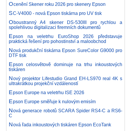
O
cenění Skener roku 2026 pro skenery Epson
S
C-V4000 - nová Epson tiskárna pro UV tisk
O
boustranný A4 skener DS-530III pro rychlou a
spolehlivou digitalizaci firemních dokumentů
E
pson na veletrhu EuroShop 2026 představuje
praktická řešení pro pohostinství a maloobchod
N
ová produkční tiskárna Epson SureColor G9000 pro
DTF tisk
E
pson celosvětově dominuje na trhu inkoustových
tiskáren
N
ový projektor Lifestudio Grand EH-LS970 real 4K s
ultrakrátkou projekční vzdáleností
E
pson Europe na veletrhu ISE 2026
E
pson Europe směřuje k nulovým emisím
N
ová generace robotů SCARA Spider RS4-C a RS6-
C
N
ová řada inkoustových tiskáren Epson EcoTank