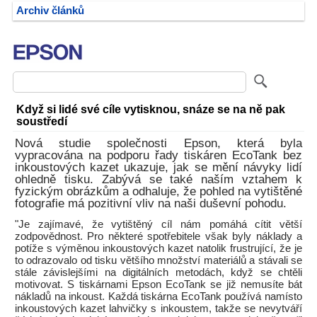
Archiv článků
Když si lidé své cíle vytisknou, snáze se na ně pak
soustředí
Nová studie společnosti Epson, která byla
vypracována na podporu řady tiskáren EcoTank bez
inkoustových kazet ukazuje, jak se mění návyky lidí
ohledně tisku. Zabývá se také naším vztahem k
fyzickým obrázkům a odhaluje, že pohled na vytištěné
fotografie má pozitivní vliv na naši duševní pohodu.
"Je zajímavé, že vytištěný cíl nám pomáhá cítit větší
zodpovědnost. Pro některé spotřebitele však byly náklady a
potíže s výměnou inkoustových kazet natolik frustrující, že je
to odrazovalo od tisku většího množství materiálů a stávali se
stále závislejšími na digitálních metodách, když se chtěli
motivovat. S tiskárnami Epson EcoTank se již nemusíte bát
nákladů na inkoust. Každá tiskárna EcoTank používá namísto
inkoustových kazet lahvičky s inkoustem, takže se nevytváří