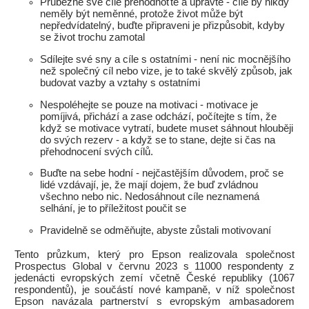
Průběžně své cíle přehodnoťte a upravte - cíle by nikdy
neměly být neměnné, protože život může být
nepředvídatelný, buďte připraveni je přizpůsobit, kdyby
se život trochu zamotal
Sdílejte své sny a cíle s ostatními - není nic mocnějšího
než společný cíl nebo vize, je to také skvělý způsob, jak
budovat vazby a vztahy s ostatními
Nespoléhejte se pouze na motivaci - motivace je
pomíjivá, přichází a zase odchází, počítejte s tím, že
když se motivace vytratí, budete muset sáhnout hlouběji
do svých rezerv - a když se to stane, dejte si čas na
přehodnocení svých cílů.
Buďte na sebe hodní - nejčastějším důvodem, proč se
lidé vzdávají, je, že mají dojem, že buď zvládnou
všechno nebo nic. Nedosáhnout cíle neznamená
selhání, je to příležitost poučit se
Pravidelně se odměňujte, abyste zůstali motivovaní
Tento průzkum, který pro Epson realizovala společnost
Prospectus Global v červnu 2023 s 11000 respondenty z
jedenácti evropských zemí včetně České republiky (1067
respondentů), je součástí nové kampaně, v níž společnost
Epson navázala partnerství s evropským ambasadorem