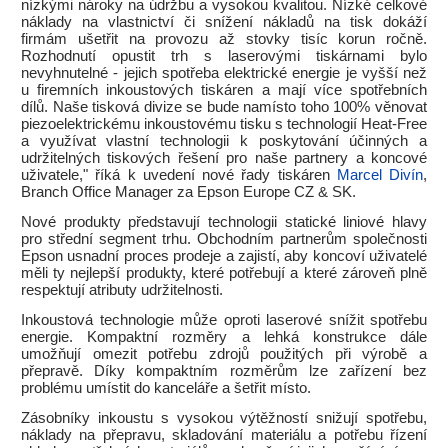
nízkými nároky na údržbu a vysokou kvalitou. Nízké celkové
náklady na vlastnictví či snížení nákladů na tisk dokáží
firmám ušetřit na provozu až stovky tisíc korun ročně.
Rozhodnutí opustit trh s laserovými tiskárnami bylo
nevyhnutelné - jejich spotřeba elektrické energie je vyšší než
u firemních inkoustových tiskáren a mají více spotřebních
dílů. Naše tisková divize se bude namísto toho 100% věnovat
piezoelektrickému inkoustovému tisku s technologií Heat-Free
a využívat vlastní technologii k poskytování účinných a
udržitelných tiskových řešení pro naše partnery a koncové
uživatele," říká k uvedení nové řady tiskáren
Marcel Divín
,
Branch Office Manager za Epson Europe CZ & SK.
Nové produkty představují technologii statické liniové hlavy
pro střední segment trhu. Obchodním partnerům společnosti
Epson usnadní proces prodeje a zajistí, aby koncoví uživatelé
měli ty nejlepší produkty, které potřebují a které zároveň plně
respektují atributy udržitelnosti.
Inkoustová technologie může oproti laserové snížit spotřebu
energie. Kompaktní rozměry a lehká konstrukce dále
umožňují omezit potřebu zdrojů použitých při výrobě a
přepravě. Díky kompaktním rozměrům lze zařízení bez
problému umístit do kanceláře a šetřit místo.
Zásobníky inkoustu s vysokou výtěžností snižují spotřebu,
náklady na přepravu, skladování materiálu a potřebu řízení