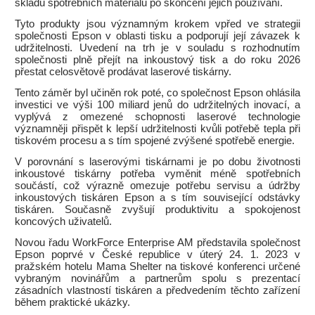
skladu spotřebních materiálů po skončení jejich používání.
Tyto produkty jsou významným krokem vpřed ve strategii
společnosti Epson v oblasti tisku a podporují její závazek k
udržitelnosti. Uvedení na trh je v souladu s rozhodnutím
společnosti plně přejít na inkoustový tisk a do roku 2026
přestat celosvětově prodávat laserové tiskárny.
Tento záměr byl učiněn rok poté, co společnost Epson ohlásila
investici ve výši 100 miliard jenů do udržitelných inovací, a
vyplývá z omezené schopnosti laserové technologie
významněji přispět k lepší udržitelnosti kvůli potřebě tepla při
tiskovém procesu a s tím spojené zvýšené spotřebě energie.
V porovnání s laserovými tiskárnami je po dobu životnosti
inkoustové tiskárny potřeba vyměnit méně spotřebních
součástí, což výrazně omezuje potřebu servisu a údržby
inkoustových tiskáren Epson a s tím související odstávky
tiskáren. Současně zvyšují produktivitu a spokojenost
koncových uživatelů.
Novou řadu WorkForce Enterprise AM představila společnost
Epson poprvé v České republice v úterý 24. 1. 2023 v
pražském hotelu Mama Shelter na tiskové konferenci určené
vybraným novinářům a partnerům spolu s prezentací
zásadních vlastností tiskáren a předvedením těchto zařízení
během praktické ukázky.