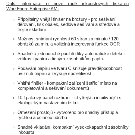
Další informace o nové řadě inkoustových tiskáren
WorkForce Enterprise AM:
Připojitelný vnější finišer na brožury - pro sešívání,
děrování, tisk obálek, sedlové sešívání a středové a
trojité skládání
Možnost snímání rychlostí 60 stran za minutu / 120
obrázků za min. a volitelná integrovaná funkce OCR
Snadné a jednoduché použití díky automatické detekci
velikosti papíru a tichým zásobníkům papíru
Podávání papíru ve tvaru C snižuje pravděpodobnost
uvíznutí papíru a zvyšuje spolehlivost
Vnitřní finišer - kompaktní zařízení šetřící místo na
kompletování a sešívání dokumentů
10,1palcový panel rozhraní - chytřejší a intuitivnější s
ekologickým nastavením tisku
Omezení prostojů - vytvořeno pro snadný přístup a
rychlou a účinnou údržbu
Snadné vkládání, kompaktní vysokokapacitní zásobníky
inkoustu