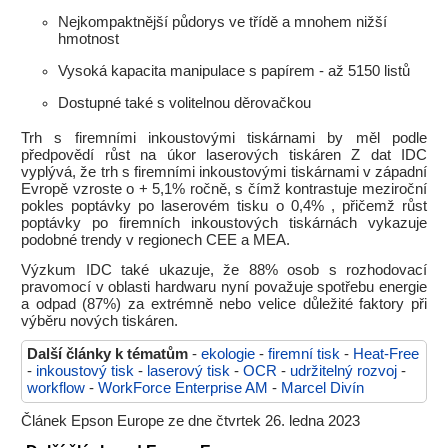
Nejkompaktnější půdorys ve třídě a mnohem nižší
hmotnost
Vysoká kapacita manipulace s papírem - až 5150 listů
Dostupné také s volitelnou děrovačkou
Trh s firemními inkoustovými tiskárnami by měl podle
předpovědí růst na úkor laserových tiskáren Z dat IDC
vyplývá, že trh s firemními inkoustovými tiskárnami v západní
Evropě vzroste o + 5,1% ročně, s čímž kontrastuje meziroční
pokles poptávky po laserovém tisku o 0,4% , přičemž růst
poptávky po firemních inkoustových tiskárnách vykazuje
podobné trendy v regionech CEE a MEA.
Výzkum IDC také ukazuje, že 88% osob s rozhodovací
pravomocí v oblasti hardwaru nyní považuje spotřebu energie
a odpad (87%) za extrémně nebo velice důležité faktory při
výběru nových tiskáren.
Další články k tématům
-
ekologie
-
firemní tisk
-
Heat-Free
-
inkoustový tisk
-
laserový tisk
-
OCR
-
udržitelný rozvoj
-
workflow
-
WorkForce Enterprise AM
-
Marcel Divín
Článek Epson Europe ze dne čtvrtek 26. ledna 2023