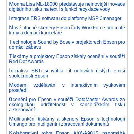
M
onna Lisa ML-18000 představuje nejnovější inovace
digitálního tisku na textil s funkcí recyklace vody
I
ntegrace ERS softwaru do platformy MSP 3manager
N
ové ploché skenery Epson řady WorkForce pro malé
firmy a domácí kanceláře
T
echnologie Sound by Bose v projektorech Epson pro
domácí zábavu
T
iskárny a projektory Epson získaly ocenění v soutěži
Red Dot Awards
I
niciativa SBTi schválila cíl nulových čistých emisí
společnosti Epson
M
oderní vzdělávání v interaktivním výukovém
prostředí
0
cenění pro Epson v soutěži DataMaster Awards za
ekologickou udržitelnost v kancelářském tisku
a skenování
M
ultifunkční tiskárny a skenery Epson s technologií
Umango pro inteligentní zpracování dokumentů
K
olaborativní robot Epson AX6-A901S napomáhá