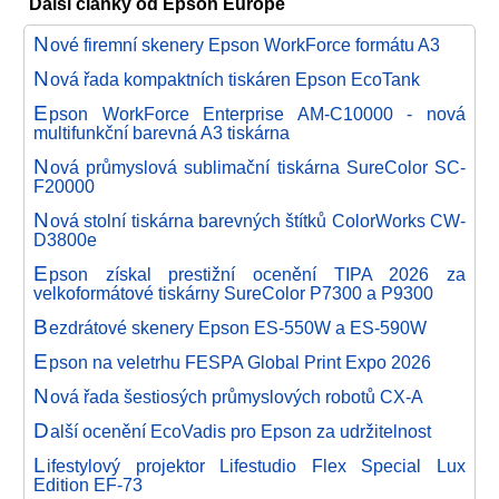
Další články od Epson Europe
N
ové firemní skenery Epson WorkForce formátu A3
N
ová řada kompaktních tiskáren Epson EcoTank
E
pson WorkForce Enterprise AM-C10000 - nová
multifunkční barevná A3 tiskárna
N
ová průmyslová sublimační tiskárna SureColor SC-
F20000
N
ová stolní tiskárna barevných štítků ColorWorks CW-
D3800e
E
pson získal prestižní ocenění TIPA 2026 za
velkoformátové tiskárny SureColor P7300 a P9300
B
ezdrátové skenery Epson ES-550W a ES-590W
E
pson na veletrhu FESPA Global Print Expo 2026
N
ová řada šestiosých průmyslových robotů CX-A
D
alší ocenění EcoVadis pro Epson za udržitelnost
L
ifestylový projektor Lifestudio Flex Special Lux
Edition EF-73