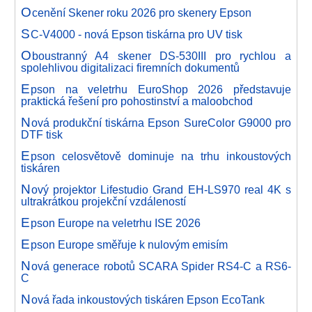
O
cenění Skener roku 2026 pro skenery Epson
S
C-V4000 - nová Epson tiskárna pro UV tisk
O
boustranný A4 skener DS-530III pro rychlou a
spolehlivou digitalizaci firemních dokumentů
E
pson na veletrhu EuroShop 2026 představuje
praktická řešení pro pohostinství a maloobchod
N
ová produkční tiskárna Epson SureColor G9000 pro
DTF tisk
E
pson celosvětově dominuje na trhu inkoustových
tiskáren
N
ový projektor Lifestudio Grand EH-LS970 real 4K s
ultrakrátkou projekční vzdáleností
E
pson Europe na veletrhu ISE 2026
E
pson Europe směřuje k nulovým emisím
N
ová generace robotů SCARA Spider RS4-C a RS6-
C
N
ová řada inkoustových tiskáren Epson EcoTank