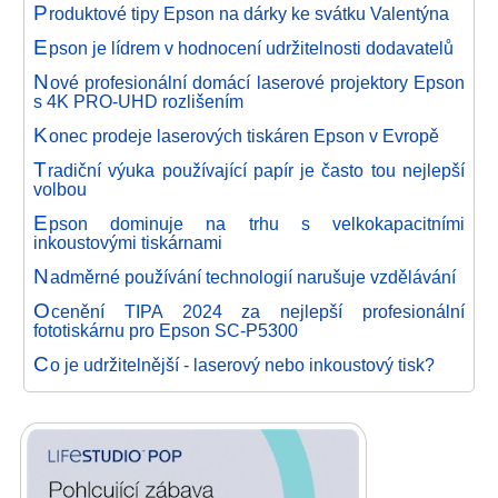
P
roduktové tipy Epson na dárky ke svátku Valentýna
E
pson je lídrem v hodnocení udržitelnosti dodavatelů
N
ové profesionální domácí laserové projektory Epson
s 4K PRO-UHD rozlišením
K
onec prodeje laserových tiskáren Epson v Evropě
T
radiční výuka používající papír je často tou nejlepší
volbou
E
pson dominuje na trhu s velkokapacitními
inkoustovými tiskárnami
N
adměrné používání technologií narušuje vzdělávání
O
cenění TIPA 2024 za nejlepší profesionální
fototiskárnu pro Epson SC-P5300
C
o je udržitelnější - laserový nebo inkoustový tisk?