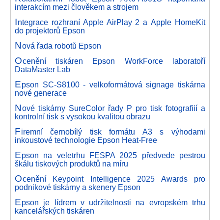
interakcím mezi člověkem a strojem
I
ntegrace rozhraní Apple AirPlay 2 a Apple HomeKit
do projektorů Epson
N
ová řada robotů Epson
O
cenění tiskáren Epson WorkForce laboratoří
DataMaster Lab
E
pson SC-S8100 - velkoformátová signage tiskárna
nové generace
N
ové tiskárny SureColor řady P pro tisk fotografiií a
kontrolní tisk s vysokou kvalitou obrazu
F
iremní černobílý tisk formátu A3 s výhodami
inkoustové technologie Epson Heat-Free
E
pson na veletrhu FESPA 2025 předvede pestrou
škálu tiskových produktů na míru
O
cenění Keypoint Intelligence 2025 Awards pro
podnikové tiskárny a skenery Epson
E
pson je lídrem v udržitelnosti na evropském trhu
kancelářských tiskáren