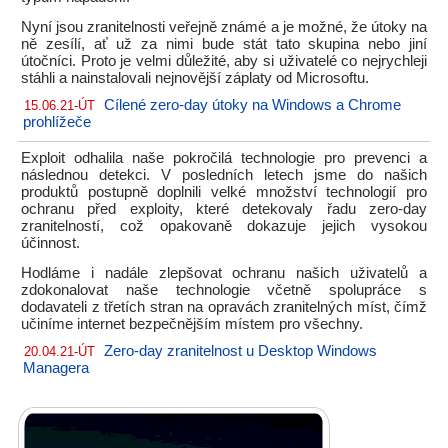
Nyní jsou zranitelnosti veřejně známé a je možné, že útoky na
ně zesílí, ať už za nimi bude stát tato skupina nebo jiní
útočníci. Proto je velmi důležité, aby si uživatelé co nejrychleji
stáhli a nainstalovali nejnovější záplaty od Microsoftu.
Cílené zero-day útoky na Windows a Chrome
15.06.21-ÚT
prohlížeče
Exploit odhalila naše pokročilá technologie pro prevenci a
následnou detekci. V posledních letech jsme do našich
produktů postupně doplnili velké množství technologií pro
ochranu před exploity, které detekovaly řadu zero-day
zranitelností, což opakovaně dokazuje jejich vysokou
účinnost.
Hodláme i nadále zlepšovat ochranu našich uživatelů a
zdokonalovat naše technologie včetně spolupráce s
dodavateli z třetích stran na opravách zranitelných míst, čímž
učiníme internet bezpečnějším místem pro všechny.
Zero-day zranitelnost u Desktop Windows
20.04.21-ÚT
Managera