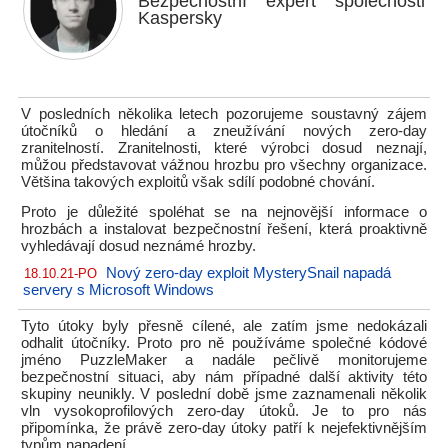
Bezpečnostní expert společnosti
Kaspersky
V posledních několika letech pozorujeme soustavný zájem
útočníků o hledání a zneužívání nových zero-day
zranitelností. Zranitelnosti, které výrobci dosud neznají,
můžou představovat vážnou hrozbu pro všechny organizace.
Většina takových exploitů však sdílí podobné chování.
Proto je důležité spoléhat se na nejnovější informace o
hrozbách a instalovat bezpečnostní řešení, která proaktivně
vyhledávají dosud neznámé hrozby.
Nový zero-day exploit MysterySnail napadá
18.10.21-PO
servery s Microsoft Windows
Tyto útoky byly přesně cílené, ale zatím jsme nedokázali
odhalit útočníky. Proto pro ně používáme společné kódové
jméno PuzzleMaker a nadále pečlivě monitorujeme
bezpečnostní situaci, aby nám případné další aktivity této
skupiny neunikly. V poslední době jsme zaznamenali několik
vln vysokoprofilových zero-day útoků. Je to pro nás
připomínka, že právě zero-day útoky patří k nejefektivnějším
typům napadení.