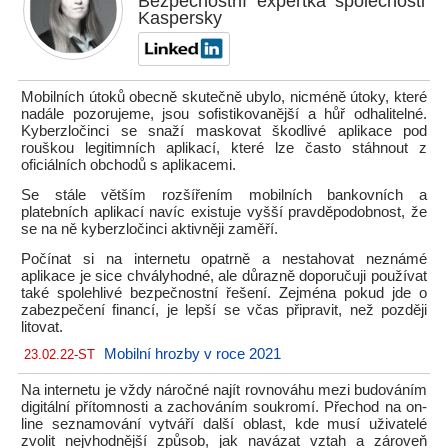
Bezpečnostní expertka společnosti
Kaspersky
Mobilních útoků obecně skutečně ubylo, nicméně útoky, které
nadále pozorujeme, jsou sofistikovanější a hůř odhalitelné.
Kyberzločinci se snaží maskovat škodlivé aplikace pod
rouškou legitimních aplikací, které lze často stáhnout z
oficiálních obchodů s aplikacemi.
Se stále větším rozšířením mobilních bankovních a
platebních aplikací navíc existuje vyšší pravděpodobnost, že
se na ně kyberzločinci aktivněji zaměří.
Počínat si na internetu opatrně a nestahovat neznámé
aplikace je sice chvályhodné, ale důrazně doporučuji používat
také spolehlivé bezpečnostní řešení. Zejména pokud jde o
zabezpečení financí, je lepší se včas připravit, než později
litovat.
Mobilní hrozby v roce 2021
23.02.22-ST
Na internetu je vždy náročné najít rovnováhu mezi budováním
digitální přítomnosti a zachováním soukromí. Přechod na on-
line seznamování vytváří další oblast, kde musí uživatelé
zvolit nejvhodnější způsob, jak navázat vztah a zároveň