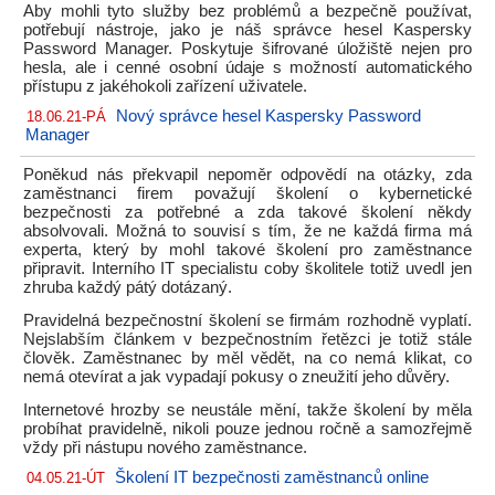
Aby mohli tyto služby bez problémů a bezpečně používat,
potřebují nástroje, jako je náš správce hesel Kaspersky
Password Manager. Poskytuje šifrované úložiště nejen pro
hesla, ale i cenné osobní údaje s možností automatického
přístupu z jakéhokoli zařízení uživatele.
Nový správce hesel Kaspersky Password
18.06.21-PÁ
Manager
Poněkud nás překvapil nepoměr odpovědí na otázky, zda
zaměstnanci firem považují školení o kybernetické
bezpečnosti za potřebné a zda takové školení někdy
absolvovali. Možná to souvisí s tím, že ne každá firma má
experta, který by mohl takové školení pro zaměstnance
připravit. Interního IT specialistu coby školitele totiž uvedl jen
zhruba každý pátý dotázaný.
Pravidelná bezpečnostní školení se firmám rozhodně vyplatí.
Nejslabším článkem v bezpečnostním řetězci je totiž stále
člověk. Zaměstnanec by měl vědět, na co nemá klikat, co
nemá otevírat a jak vypadají pokusy o zneužití jeho důvěry.
Internetové hrozby se neustále mění, takže školení by měla
probíhat pravidelně, nikoli pouze jednou ročně a samozřejmě
vždy při nástupu nového zaměstnance.
Školení IT bezpečnosti zaměstnanců online
04.05.21-ÚT