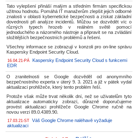
Tato vylepšení přináší malým a středním firmám specifickou
užitnou hodnotu. Pomáhá IT manažerům zlepšit jejich odborné
znalosti v oblasti kybernetické bezpečnosti a získat základní
dovednosti při analýze incidentů. Můžou se dozvědět víc o
různých typech hrozeb v reálném světě pomocí
jednoduchého a názorného nástroje a připravit se na zvládání
složitějších bezpečnostních problémů a řešení.
Všechny informace se zobrazují v konzoli pro on-line správu
Kaspersky Endpoint Security Cloud.
Kaspersky Endpoint Security Cloud s funkcemi
16.04.21-PÁ
EDR
O zranitelnosti se Google dozvěděl od anonymního
bezpečnostního experta v úterý 9. 3. 2021 a již v pátek vydal
aktualizaci prohlížeče, který tento problém řeší.
Protože však může trvat několik dní, než se uživatelům tyto
aktualizace automaticky zobrazí, důrazně doporučujeme
provést aktualizaci prohlížeče Google Chrome ručně na
novou verzi 89.0.4389.90.
Váš Google Chrome naléhavě vyžaduje
17.03.21-ST
aktualizaci