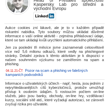
Head of Presales společnosti
Kaspersky Lab pro střední a
východní Evropu
Aukce cookies zní lákavě, ale je to v každém případě
riskantní nabídka. Tyto soubory můžou ukládat důvěrné
informace o vaší online aktivitě - zejména přihlašovací údaje,
které se tam ukládají kvůli urychlení automatického přihlášení.
Jen za poslední tři měsíce jsme zaznamenali celosvětově
více než 5,6 milionu odkazů, které vedly na phishingové
stránky. Detailní zpráva k těmto aktivitám je k dispozici v
našem souhrnném výzkumu se zaměřením na spam a
phishing.
Pozor na scam a phishing ve falešných
04.11.21-ČT
kampaních podvodníků
Informace o uživatelských účtech - např. hesla, jsou jedním z
nejvyhledávanějších cílů kyberzločinců, protože umožňují
přístup k osobním údajům. S rostoucím počtem on-line
služeb, jako jsou banky, obchody, on-line hry, vzdělávací
kurzy, sociální sítě atd., které vyžadují autorizaci, se zároveň
zvyšují rizika pro uživatele.