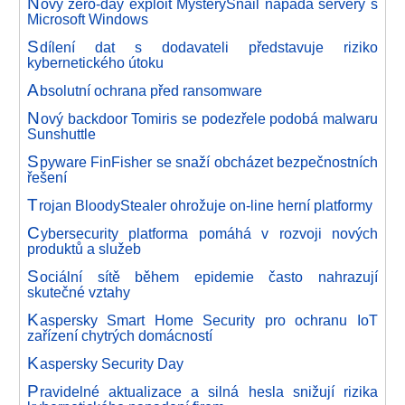
N
ový zero-day exploit MysterySnail napadá servery s
Microsoft Windows
S
dílení dat s dodavateli představuje riziko
kybernetického útoku
A
bsolutní ochrana před ransomware
N
ový backdoor Tomiris se podezřele podobá malwaru
Sunshuttle
S
pyware FinFisher se snaží obcházet bezpečnostních
řešení
T
rojan BloodyStealer ohrožuje on-line herní platformy
C
ybersecurity platforma pomáhá v rozvoji nových
produktů a služeb
S
ociální sítě během epidemie často nahrazují
skutečné vztahy
K
aspersky Smart Home Security pro ochranu IoT
zařízení chytrých domácností
K
aspersky Security Day
P
ravidelné aktualizace a silná hesla snižují rizika