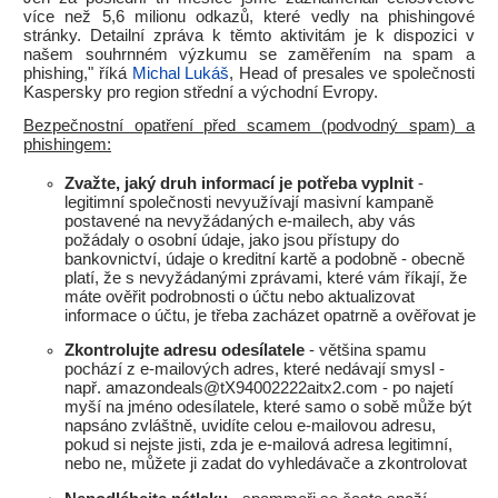
více než 5,6 milionu odkazů, které vedly na phishingové
stránky. Detailní zpráva k těmto aktivitám je k dispozici v
našem souhrnném výzkumu se zaměřením na spam a
phishing," říká
Michal Lukáš
, Head of presales ve společnosti
Kaspersky pro region střední a východní Evropy.
Bezpečnostní opatření před scamem (podvodný spam) a
phishingem:
Zvažte, jaký druh informací je potřeba vyplnit
-
legitimní společnosti nevyužívají masivní kampaně
postavené na nevyžádaných e-mailech, aby vás
požádaly o osobní údaje, jako jsou přístupy do
bankovnictví, údaje o kreditní kartě a podobně - obecně
platí, že s nevyžádanými zprávami, které vám říkají, že
máte ověřit podrobnosti o účtu nebo aktualizovat
informace o účtu, je třeba zacházet opatrně a ověřovat je
Zkontrolujte adresu odesílatele
- většina spamu
pochází z e-mailových adres, které nedávají smysl -
např. amazondeals@tX94002222aitx2.com - po najetí
myší na jméno odesílatele, které samo o sobě může být
napsáno zvláštně, uvidíte celou e-mailovou adresu,
pokud si nejste jisti, zda je e-mailová adresa legitimní,
nebo ne, můžete ji zadat do vyhledávače a zkontrolovat