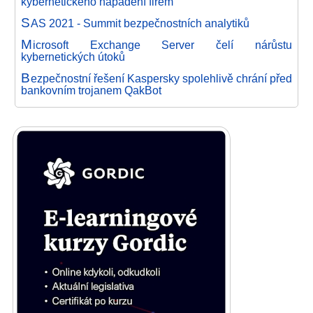
kybernetického napadení firem
S
AS 2021 - Summit bezpečnostních analytiků
M
icrosoft Exchange Server čelí nárůstu
kybernetických útoků
B
ezpečnostní řešení Kaspersky spolehlivě chrání před
bankovním trojanem QakBot