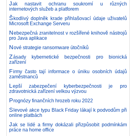
J
ak nastavit ochranu soukromí u různých
internetových služeb a platforem
Š
kodlivý doplněk krade přihlašovací údaje uživatelů
Microsoft Exchange Serveru
N
ebezpečná zranitelnost v rozšířené knihově nástrojů
pro Java aplikace
N
ové strategie ransomware útočníků
Z
ásady kybernetické bezpečnosti pro bionická
zařízení
F
irmy často tají informace o úniku osobních údajů
zaměstnanců
L
epší zabezpečení kyberbezpečnosti je pro
zdravotnická zařízení velkou výzvou
P
rognózy finančních hrozeb roku 2022
S
levové akce typu Black Friday lákají k podvodům při
online platbách
J
ak se lidé a firmy dokázali přizpůsobit podmínkám
práce na home office