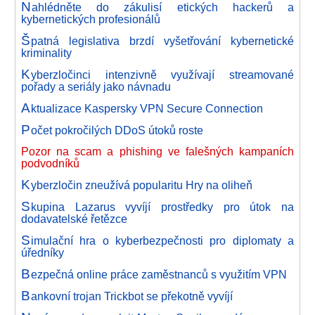
N
ahlédněte do zákulisí etických hackerů a
kybernetických profesionálů
Š
patná legislativa brzdí vyšetřování kybernetické
kriminality
K
yberzločinci intenzivně využívají streamované
pořady a seriály jako návnadu
A
ktualizace Kaspersky VPN Secure Connection
P
očet pokročilých DDoS útoků roste
Pozor na scam a phishing ve falešných kampaních
podvodníků
K
yberzločin zneužívá popularitu Hry na oliheň
S
kupina Lazarus vyvíjí prostředky pro útok na
dodavatelské řetězce
S
imulační hra o kyberbezpečnosti pro diplomaty a
úředníky
B
ezpečná online práce zaměstnanců s využitím VPN
B
ankovní trojan Trickbot se překotně vyvíjí