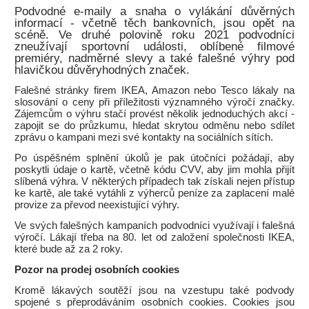
Podvodné e-maily a snaha o vylákání důvěrných
informací - včetně těch bankovních, jsou opět na
scéně. Ve druhé polovině roku 2021 podvodníci
zneužívají sportovní události, oblíbené filmové
premiéry, nadměrné slevy a také falešné výhry pod
hlavičkou důvěryhodných značek.
Falešné stránky firem IKEA, Amazon nebo Tesco lákaly na
slosování o ceny při příležitosti významného výročí značky.
Zájemcům o výhru stačí provést několik jednoduchých akcí -
zapojit se do průzkumu, hledat skrytou odměnu nebo sdílet
zprávu o kampani mezi své kontakty na sociálních sítích.
Po úspěšném splnění úkolů je pak útočníci požádají, aby
poskytli údaje o kartě, včetně kódu CVV, aby jim mohla přijít
slíbená výhra. V některých případech tak získali nejen přístup
ke kartě, ale také vytáhli z výherců peníze za zaplacení malé
provize za převod neexistující výhry.
Ve svých falešných kampaních podvodníci využívají i falešná
výročí. Lákají třeba na 80. let od založení společnosti IKEA,
které bude až za 2 roky.
Pozor na prodej osobních cookies
Kromě lákavých soutěží jsou na vzestupu také podvody
spojené s přeprodáváním osobních cookies. Cookies jsou