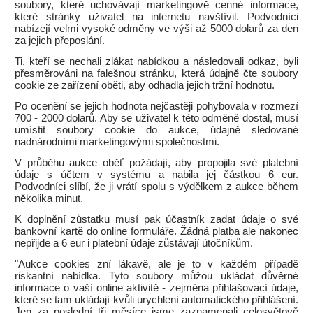
soubory, které uchovávají marketingově cenné informace,
které stránky uživatel na internetu navštívil. Podvodníci
nabízejí velmi vysoké odměny ve výši až 5000 dolarů za den
za jejich přeposlání.
Ti, kteří se nechali zlákat nabídkou a následovali odkaz, byli
přesměrováni na falešnou stránku, která údajně čte soubory
cookie ze zařízení oběti, aby odhadla jejich tržní hodnotu.
Po ocenění se jejich hodnota nejčastěji pohybovala v rozmezí
700 - 2000 dolarů. Aby se uživatel k této odměně dostal, musí
umístit soubory cookie do aukce, údajně sledované
nadnárodními marketingovými společnostmi.
V průběhu aukce oběť požádají, aby propojila své platební
údaje s účtem v systému a nabila jej částkou 6 eur.
Podvodníci slíbí, že ji vrátí spolu s výdělkem z aukce během
několika minut.
K doplnění zůstatku musí pak účastník zadat údaje o své
bankovní kartě do online formuláře. Žádná platba ale nakonec
nepřijde a 6 eur i platební údaje zůstávají útočníkům.
"Aukce cookies zní lákavě, ale je to v každém případě
riskantní nabídka. Tyto soubory můžou ukládat důvěrné
informace o vaší online aktivitě - zejména přihlašovací údaje,
které se tam ukládají kvůli urychlení automatického přihlášení.
Jen za poslední tři měsíce jsme zaznamenali celosvětově