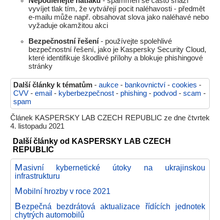
Nepodléhejte nátlaku
- spammeři se často snaží
vyvíjet tlak tím, že vytvářejí pocit naléhavosti - předmět
e-mailu může např. obsahovat slova jako naléhavé nebo
vyžaduje okamžitou akci
Bezpečnostní řešení
- používejte spolehlivé
bezpečnostní řešení, jako je Kaspersky Security Cloud,
které identifikuje škodlivé přílohy a blokuje phishingové
stránky
Další články k tématům
-
aukce
-
bankovnictví
-
cookies
-
CVV
-
email
-
kyberbezpečnost
-
phishing
-
podvod
-
scam
-
spam
Článek KASPERSKY LAB CZECH REPUBLIC ze dne čtvrtek
4. listopadu 2021
Další články od KASPERSKY LAB CZECH
REPUBLIC
M
asivní kybernetické útoky na ukrajinskou
infrastrukturu
M
obilní hrozby v roce 2021
B
ezpečná bezdrátová aktualizace řídících jednotek
chytrých automobilů