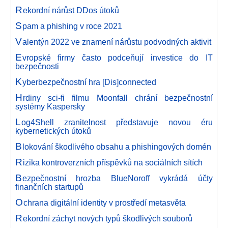
R
ekordní nárůst DDos útoků
S
pam a phishing v roce 2021
V
alentýn 2022 ve znamení nárůstu podvodných aktivit
E
vropské firmy často podceňují investice do IT
bezpečnosti
K
yberbezpečnostní hra [Dis]connected
H
rdiny sci-fi filmu Moonfall chrání bezpečnostní
systémy Kaspersky
L
og4Shell zranitelnost představuje novou éru
kybernetických útoků
B
lokování škodlivého obsahu a phishingových domén
R
izika kontroverzních příspěvků na sociálních sítích
B
ezpečnostní hrozba BlueNoroff vykrádá účty
finančních startupů
O
chrana digitální identity v prostředí metasvěta
R
ekordní záchyt nových typů škodlivých souborů