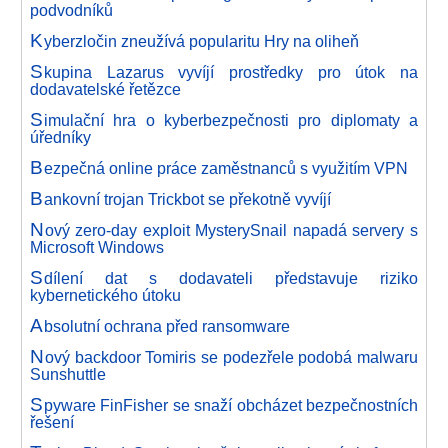
podvodníků
K
yberzločin zneužívá popularitu Hry na oliheň
S
kupina Lazarus vyvíjí prostředky pro útok na
dodavatelské řetězce
S
imulační hra o kyberbezpečnosti pro diplomaty a
úředníky
B
ezpečná online práce zaměstnanců s využitím VPN
B
ankovní trojan Trickbot se překotně vyvíjí
N
ový zero-day exploit MysterySnail napadá servery s
Microsoft Windows
S
dílení dat s dodavateli představuje riziko
kybernetického útoku
A
bsolutní ochrana před ransomware
N
ový backdoor Tomiris se podezřele podobá malwaru
Sunshuttle
S
pyware FinFisher se snaží obcházet bezpečnostních
řešení