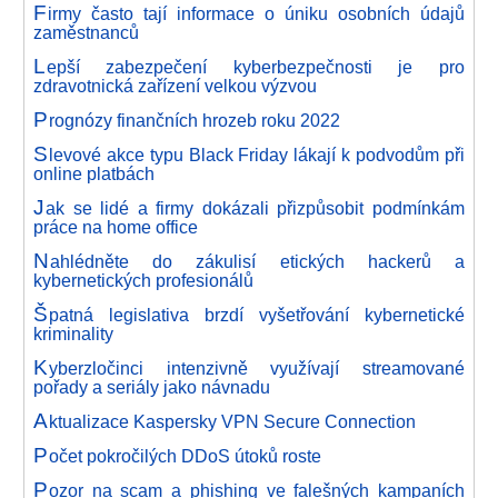
F
irmy často tají informace o úniku osobních údajů
zaměstnanců
L
epší zabezpečení kyberbezpečnosti je pro
zdravotnická zařízení velkou výzvou
P
rognózy finančních hrozeb roku 2022
S
levové akce typu Black Friday lákají k podvodům při
online platbách
J
ak se lidé a firmy dokázali přizpůsobit podmínkám
práce na home office
N
ahlédněte do zákulisí etických hackerů a
kybernetických profesionálů
Š
patná legislativa brzdí vyšetřování kybernetické
kriminality
K
yberzločinci intenzivně využívají streamované
pořady a seriály jako návnadu
A
ktualizace Kaspersky VPN Secure Connection
P
očet pokročilých DDoS útoků roste
P
ozor na scam a phishing ve falešných kampaních