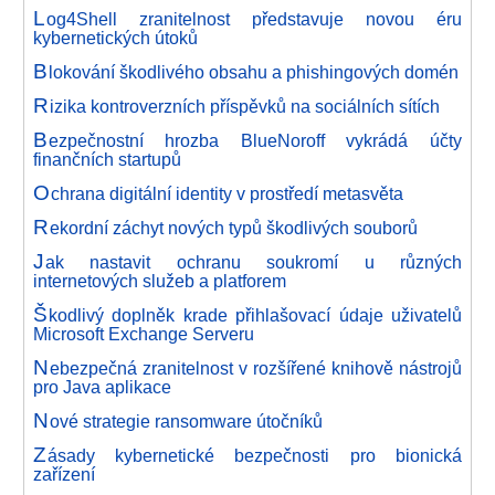
L
og4Shell zranitelnost představuje novou éru
kybernetických útoků
B
lokování škodlivého obsahu a phishingových domén
R
izika kontroverzních příspěvků na sociálních sítích
B
ezpečnostní hrozba BlueNoroff vykrádá účty
finančních startupů
O
chrana digitální identity v prostředí metasvěta
R
ekordní záchyt nových typů škodlivých souborů
J
ak nastavit ochranu soukromí u různých
internetových služeb a platforem
Š
kodlivý doplněk krade přihlašovací údaje uživatelů
Microsoft Exchange Serveru
N
ebezpečná zranitelnost v rozšířené knihově nástrojů
pro Java aplikace
N
ové strategie ransomware útočníků
Z
ásady kybernetické bezpečnosti pro bionická
zařízení