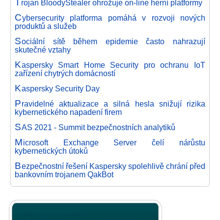
T
rojan BloodyStealer ohrožuje on-line herní platformy
C
ybersecurity platforma pomáhá v rozvoji nových
produktů a služeb
S
ociální sítě během epidemie často nahrazují
skutečné vztahy
K
aspersky Smart Home Security pro ochranu IoT
zařízení chytrých domácností
K
aspersky Security Day
P
ravidelné aktualizace a silná hesla snižují rizika
kybernetického napadení firem
S
AS 2021 - Summit bezpečnostních analytiků
M
icrosoft Exchange Server čelí nárůstu
kybernetických útoků
B
ezpečnostní řešení Kaspersky spolehlivě chrání před
bankovním trojanem QakBot