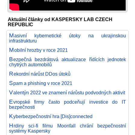
Aktuální články od KASPERSKY LAB CZECH
REPUBLIC
M
asivní kybernetické útoky na ukrajinskou
infrastrukturu
M
obilní hrozby v roce 2021
B
ezpečná bezdrátová aktualizace řídících jednotek
chytrých automobilů
R
ekordní nárůst DDos útoků
S
pam a phishing v roce 2021
V
alentýn 2022 ve znamení nárůstu podvodných aktivit
E
vropské firmy často podceňují investice do IT
bezpečnosti
K
yberbezpečnostní hra [Dis]connected
H
rdiny sci-fi filmu Moonfall chrání bezpečnostní
systémy Kaspersky