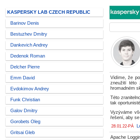
KASPERSKY LAB CZECH REPUBLIC
Barinov Denis
Bestuzhev Dmitry
Dankevich Andrey
Dedenok Roman
Delcher Pierre
Vidíme, že po
Emm David
zneužití této
hromadném ske
Evdokimov Andrey
Této zraniteln
Funk Christian
tak oportunisté
Galov Dmitry
Vyzýváme všec
řešení, aby se 
Gorobets Oleg
L
28.01.22-PÁ
Gritsai Gleb
Apache Logging