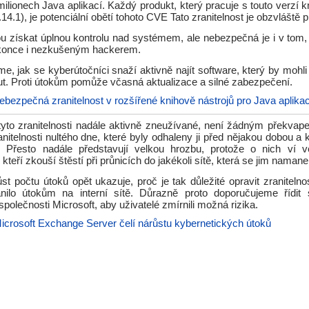
ilionech Java aplikací. Každý produkt, který pracuje s touto verzí 
.14.1), je potenciální obětí tohoto CVE Tato zranitelnost je obzvláště 
u získat úplnou kontrolu nad systémem, ale nebezpečná je i v tom,
okonce i nezkušeným hackerem.
e, jak se kyberútočníci snaží aktivně najít software, který by mohl
. Proti útokům pomůže včasná aktualizace a silné zabezpečení.
ebezpečná zranitelnost v rozšířené knihově nástrojů pro Java aplika
 tyto zranitelnosti nadále aktivně zneužívané, není žádným překva
anitelnosti nultého dne, které byly odhaleny ji před nějakou dobou a 
. Přesto nadále představují velkou hrozbu, protože o nich ví 
kteří zkouší štěstí při průnicích do jakékoli sítě, která se jim namane
st počtu útoků opět ukazuje, proč je tak důležité opravit zranitelnos
nilo útokům na interní sítě. Důrazně proto doporučujeme řídit
polečnosti Microsoft, aby uživatelé zmírnili možná rizika.
icrosoft Exchange Server čelí nárůstu kybernetických útoků