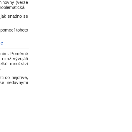
knihovny (verze
problematická.
 jak snadno se
i pomocí tohoto
ce
pením. Poměrně
k nimž vývojáři
velké množství
.
ti co nejdříve,
 se nedávnými