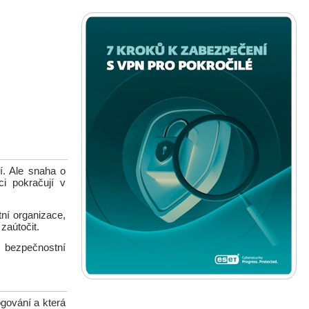
í. Ale snaha o
ci pokračují v
tní organizace,
 zaútočit.
é bezpečnostní
ogování a která