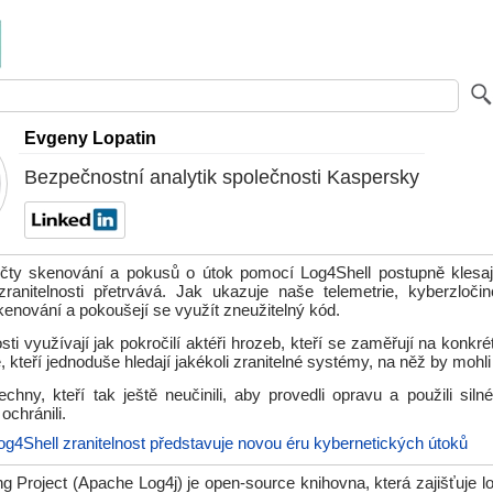
Evgeny Lopatin
Bezpečnostní analytik společnosti Kaspersky
čty skenování a pokusů o útok pomocí Log4Shell postupně klesaj
 zranitelnosti přetrvává. Jak ukazuje naše telemetrie, kyberzločin
nování a pokoušejí se využít zneužitelný kód.
osti využívají jak pokročilí aktéři hrozeb, kteří se zaměřují na konkré
, kteří jednoduše hledají jakékoli zranitelné systémy, na něž by mohli
hny, kteří tak ještě neučinili, aby provedli opravu a použili siln
ochránili.
og4Shell zranitelnost představuje novou éru kybernetických útoků
 Project (Apache Log4j) je open-source knihovna, která zajišťuje l