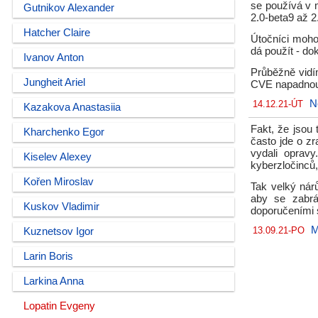
se používá v m
Gutnikov Alexander
2.0-beta9 až 2
Hatcher Claire
Útočníci moho
dá použít - d
Ivanov Anton
Průběžně vidím
Jungheit Ariel
CVE napadnout
N
14.12.21-ÚT
Kazakova Anastasiia
Fakt, že jsou
Kharchenko Egor
často jde o zr
vydali opravy
Kiselev Alexey
kyberzločinců, 
Kořen Miroslav
Tak velký nárů
aby se zabrá
Kuskov Vladimir
doporučeními s
M
13.09.21-PO
Kuznetsov Igor
Larin Boris
Larkina Anna
Lopatin Evgeny