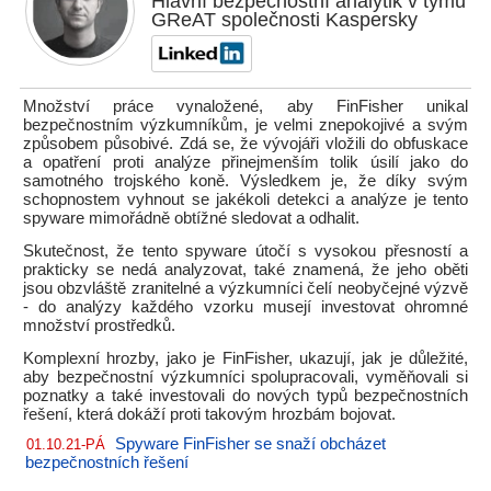
Hlavní bezpečnostní analytik v týmu
GReAT společnosti Kaspersky
Množství práce vynaložené, aby FinFisher unikal
bezpečnostním výzkumníkům, je velmi znepokojivé a svým
způsobem působivé. Zdá se, že vývojáři vložili do obfuskace
a opatření proti analýze přinejmenším tolik úsilí jako do
samotného trojského koně. Výsledkem je, že díky svým
schopnostem vyhnout se jakékoli detekci a analýze je tento
spyware mimořádně obtížné sledovat a odhalit.
Skutečnost, že tento spyware útočí s vysokou přesností a
prakticky se nedá analyzovat, také znamená, že jeho oběti
jsou obzvláště zranitelné a výzkumníci čelí neobyčejné výzvě
- do analýzy každého vzorku musejí investovat ohromné
množství prostředků.
Komplexní hrozby, jako je FinFisher, ukazují, jak je důležité,
aby bezpečnostní výzkumníci spolupracovali, vyměňovali si
poznatky a také investovali do nových typů bezpečnostních
řešení, která dokáží proti takovým hrozbám bojovat.
Spyware FinFisher se snaží obcházet
01.10.21-PÁ
bezpečnostních řešení