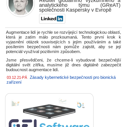
Ředitel globálního výzkumného a
analytického týmu (GReAT)
společnosti Kaspersky v Evropě
Augmentace lidí je rychle se rozvíjející technologickou oblastí,
která je zatím málo prozkoumaná. Tento první krok k
vyjasnění otázek souvisejících s jejím používáním a také
posílením bezpečnosti nám pomůže zajistit, aby se její
potenciál využíval pozitivním způsobem.
Jsme přesvědčeni, že chceme-li vybudovat bezpečnější
digitální svět zítřka, musíme již dnes digitálně zabezpečit
budoucnost augmentace lidí.
Zásady kybernetické bezpečnosti pro bionická
03.12.21-PÁ
zařízení