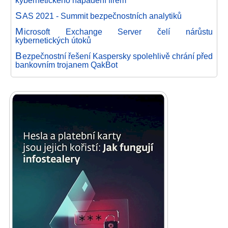
kybernetického napadení firem
S
AS 2021 - Summit bezpečnostních analytiků
M
icrosoft Exchange Server čelí nárůstu
kybernetických útoků
B
ezpečnostní řešení Kaspersky spolehlivě chrání před
bankovním trojanem QakBot