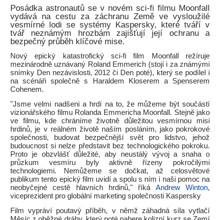
Posádka astronautů se v novém sci-fi filmu Moonfall
vydává na cestu za záchranu Země ve vysloužilé
vesmírné lodi se systémy Kaspersky, které tváří v
tvář neznámým hrozbám zajišťují její ochranu a
bezpečný průběh klíčové mise.
Nový epický katastrofický sci-fi film Moonfall režíruje
mezinárodně uznávaný Roland Emmerich (stojí i za známými
snímky Den nezávislosti, 2012 či Den poté), který se podílel i
na scénáři společně s Haraldem Kloserem a Spenserem
Cohenem.
"Jsme velmi nadšeni a hrdí na to, že můžeme být součástí
vizionářského filmu Rolanda Emmericha Moonfall. Stejně jako
ve filmu, kde chráníme životně důležitou vesmírnou misi
hrdinů, je v reálném životě naším posláním, jako pokrokové
společnosti, budovat bezpečnější svět pro lidstvo, jehož
budoucnost si nelze představit bez technologického pokroku.
Proto je obzvlášť důležité, aby neustálý vývoj a snaha o
průzkum vesmíru byly aktivně řízeny pokročilými
technologiemi. Nemůžeme se dočkat, až celosvětové
publikum tento epický film uvidí a spolu s ním i naši pomoc na
neobyčejné cestě hlavních hrdinů," říká
Andrew Winton
,
viceprezident pro globální marketing společnosti Kaspersky
Film vypráví poutavý příběh, v němž záhadná síla vytlačí
Měsíc z oběžné dráhy, který poté nabere kolizní kurz se Zemí