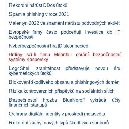
R
ekordní nárůst DDos útoků
S
pam a phishing v roce 2021
V
alentýn 2022 ve znamení nárůstu podvodných aktivit
E
vropské firmy často podceňují investice do IT
bezpečnosti
K
yberbezpečnostní hra [Dis]connected
Hrdiny sci-fi filmu Moonfall chrání bezpečnostní
systémy Kaspersky
L
og4Shell zranitelnost představuje novou éru
kybernetických útoků
B
lokování škodlivého obsahu a phishingových domén
R
izika kontroverzních příspěvků na sociálních sítích
B
ezpečnostní hrozba BlueNoroff vykrádá účty
finančních startupů
O
chrana digitální identity v prostředí metasvěta
R
ekordní záchyt nových typů škodlivých souborů