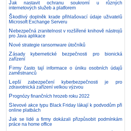
J
ak nastavit ochranu soukromí u různých
internetových služeb a platforem
Š
kodlivý doplněk krade přihlašovací údaje uživatelů
Microsoft Exchange Serveru
N
ebezpečná zranitelnost v rozšířené knihově nástrojů
pro Java aplikace
N
ové strategie ransomware útočníků
Z
ásady kybernetické bezpečnosti pro bionická
zařízení
F
irmy často tají informace o úniku osobních údajů
zaměstnanců
L
epší zabezpečení kyberbezpečnosti je pro
zdravotnická zařízení velkou výzvou
P
rognózy finančních hrozeb roku 2022
S
levové akce typu Black Friday lákají k podvodům při
online platbách
J
ak se lidé a firmy dokázali přizpůsobit podmínkám
práce na home office