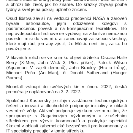
a ohrozí tak život, jak ho známe. Do srážky zbývají pouhé
týdny a svět je na pokraji úplného zničení.
Osud lidstva závisí na vedoucí pracovnici NASA a zároveň
bývalé astronautce, jejím odcizeném kolegovi s
pošramocenou pověstí a na konspiračním teoretikovi. Tito
nepravděpodobní hrdinové se vydávají na zdánlivě nemožnou
poslední misi do vesmíru a zanechávají za sebou všechny,
které mají rádi, jen aby zjistili, že Měsíc není tím, za co ho
považujeme.
V hlavních rolích se ve snímku objeví držitelka Oscara Halle
Berry (X-Men, John Wick 3, Ples příšer), Patrick Wilson
(Aquaman, V zajetí démonů), John Bradley (Hra o trůny),
Michael Peña (Ant-Man), či Donald Sutherland (Hunger
Games).
Moonfall vstoupí do světových kin v únoru 2022, česká
premiéra je naplánovaná na 3. 2. 2022.
Společnost Kaspersky je silným zastáncem technologických
řešení a inovací a dlouhodobě podporuje iniciativy v oblasti
vesmírné vědy. Aktivně podporuje výzkum vesmíru tím, že
spolupracuje s Gagarinovým výzkumným a zkušebním
střediskem pro výcvik kosmonautů a poskytuje speciální
školení v oblasti kybernetické bezpečnosti pro kosmonauty a
IT specialisty pracující v tomto středisku.