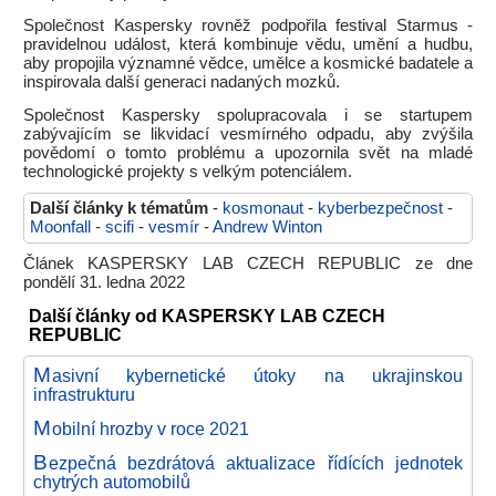
Společnost Kaspersky rovněž podpořila festival Starmus -
pravidelnou událost, která kombinuje vědu, umění a hudbu,
aby propojila významné vědce, umělce a kosmické badatele a
inspirovala další generaci nadaných mozků.
Společnost Kaspersky spolupracovala i se startupem
zabývajícím se likvidací vesmírného odpadu, aby zvýšila
povědomí o tomto problému a upozornila svět na mladé
technologické projekty s velkým potenciálem.
Další články k tématům
-
kosmonaut
-
kyberbezpečnost
-
Moonfall
-
scifi
-
vesmír
-
Andrew Winton
Článek KASPERSKY LAB CZECH REPUBLIC ze dne
pondělí 31. ledna 2022
Další články od KASPERSKY LAB CZECH
REPUBLIC
M
asivní kybernetické útoky na ukrajinskou
infrastrukturu
M
obilní hrozby v roce 2021
B
ezpečná bezdrátová aktualizace řídících jednotek
chytrých automobilů