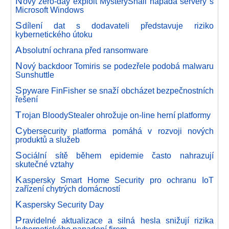
N
ový zero-day exploit MysterySnail napadá servery s
Microsoft Windows
S
dílení dat s dodavateli představuje riziko
kybernetického útoku
A
bsolutní ochrana před ransomware
N
ový backdoor Tomiris se podezřele podobá malwaru
Sunshuttle
S
pyware FinFisher se snaží obcházet bezpečnostních
řešení
T
rojan BloodyStealer ohrožuje on-line herní platformy
C
ybersecurity platforma pomáhá v rozvoji nových
produktů a služeb
S
ociální sítě během epidemie často nahrazují
skutečné vztahy
K
aspersky Smart Home Security pro ochranu IoT
zařízení chytrých domácností
K
aspersky Security Day
P
ravidelné aktualizace a silná hesla snižují rizika