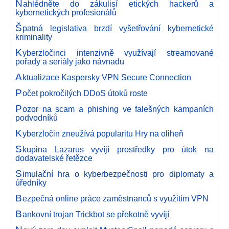
N
ahlédněte do zákulisí etických hackerů a
kybernetických profesionálů
Š
patná legislativa brzdí vyšetřování kybernetické
kriminality
K
yberzločinci intenzivně využívají streamované
pořady a seriály jako návnadu
A
ktualizace Kaspersky VPN Secure Connection
P
očet pokročilých DDoS útoků roste
P
ozor na scam a phishing ve falešných kampaních
podvodníků
K
yberzločin zneužívá popularitu Hry na oliheň
S
kupina Lazarus vyvíjí prostředky pro útok na
dodavatelské řetězce
S
imulační hra o kyberbezpečnosti pro diplomaty a
úředníky
B
ezpečná online práce zaměstnanců s využitím VPN
B
ankovní trojan Trickbot se překotně vyvíjí