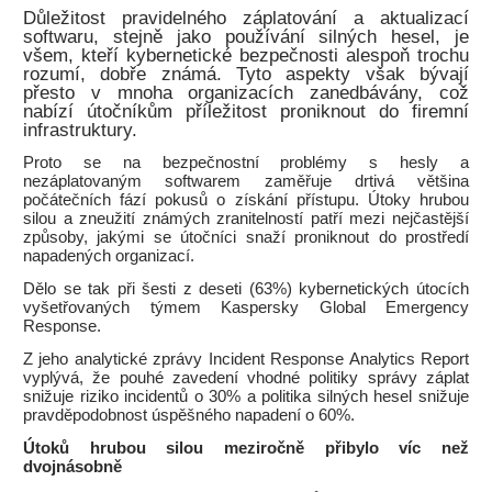
Důležitost pravidelného záplatování a aktualizací
softwaru, stejně jako používání silných hesel, je
všem, kteří kybernetické bezpečnosti alespoň trochu
rozumí, dobře známá. Tyto aspekty však bývají
přesto v mnoha organizacích zanedbávány, což
nabízí útočníkům příležitost proniknout do firemní
infrastruktury.
Proto se na bezpečnostní problémy s hesly a
nezáplatovaným softwarem zaměřuje drtivá většina
počátečních fází pokusů o získání přístupu. Útoky hrubou
silou a zneužití známých zranitelností patří mezi nejčastější
způsoby, jakými se útočníci snaží proniknout do prostředí
napadených organizací.
Dělo se tak při šesti z deseti (63%) kybernetických útocích
vyšetřovaných týmem Kaspersky Global Emergency
Response.
Z jeho analytické zprávy Incident Response Analytics Report
vyplývá, že pouhé zavedení vhodné politiky správy záplat
snižuje riziko incidentů o 30% a politika silných hesel snižuje
pravděpodobnost úspěšného napadení o 60%.
Útoků hrubou silou meziročně přibylo víc než
dvojnásobně