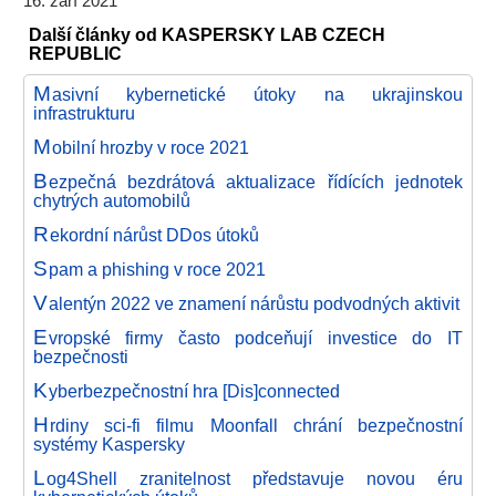
16. září 2021
Další články od KASPERSKY LAB CZECH
REPUBLIC
M
asivní kybernetické útoky na ukrajinskou
infrastrukturu
M
obilní hrozby v roce 2021
B
ezpečná bezdrátová aktualizace řídících jednotek
chytrých automobilů
R
ekordní nárůst DDos útoků
S
pam a phishing v roce 2021
V
alentýn 2022 ve znamení nárůstu podvodných aktivit
E
vropské firmy často podceňují investice do IT
bezpečnosti
K
yberbezpečnostní hra [Dis]connected
H
rdiny sci-fi filmu Moonfall chrání bezpečnostní
systémy Kaspersky
L
og4Shell zranitelnost představuje novou éru