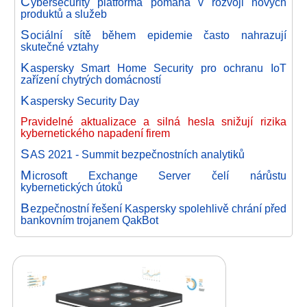
C
ybersecurity platforma pomáhá v rozvoji nových
produktů a služeb
S
ociální sítě během epidemie často nahrazují
skutečné vztahy
K
aspersky Smart Home Security pro ochranu IoT
zařízení chytrých domácností
K
aspersky Security Day
Pravidelné aktualizace a silná hesla snižují rizika
kybernetického napadení firem
S
AS 2021 - Summit bezpečnostních analytiků
M
icrosoft Exchange Server čelí nárůstu
kybernetických útoků
B
ezpečnostní řešení Kaspersky spolehlivě chrání před
bankovním trojanem QakBot