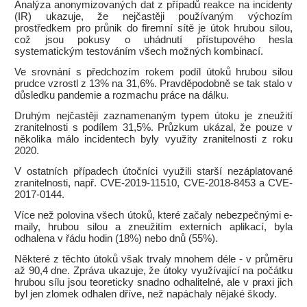
Analýza anonymizovaných dat z případů reakce na incidenty
(IR) ukazuje, že nejčastěji používaným výchozím
prostředkem pro průnik do firemní sítě je útok hrubou silou,
což jsou pokusy o uhádnutí přístupového hesla
systematickým testováním všech možných kombinací.
Ve srovnání s předchozím rokem podíl útoků hrubou silou
prudce vzrostl z 13% na 31,6%. Pravděpodobně se tak stalo v
důsledku pandemie a rozmachu práce na dálku.
Druhým nejčastěji zaznamenaným typem útoku je zneužití
zranitelnosti s podílem 31,5%. Průzkum ukázal, že pouze v
několika málo incidentech byly využity zranitelnosti z roku
2020.
V ostatních případech útočníci využili starší nezáplatované
zranitelnosti, např. CVE-2019-11510, CVE-2018-8453 a CVE-
2017-0144.
Více než polovina všech útoků, které začaly nebezpečnými e-
maily, hrubou silou a zneužitím externích aplikací, byla
odhalena v řádu hodin (18%) nebo dnů (55%).
Některé z těchto útoků však trvaly mnohem déle - v průměru
až 90,4 dne. Zpráva ukazuje, že útoky využívající na počátku
hrubou sílu jsou teoreticky snadno odhalitelné, ale v praxi jich
byl jen zlomek odhalen dříve, než napáchaly nějaké škody.