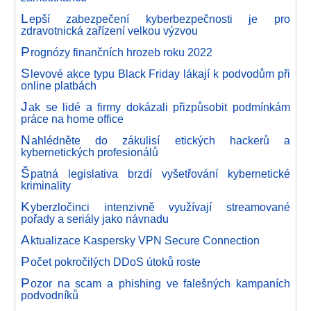
L
epší zabezpečení kyberbezpečnosti je pro
zdravotnická zařízení velkou výzvou
P
rognózy finančních hrozeb roku 2022
S
levové akce typu Black Friday lákají k podvodům při
online platbách
J
ak se lidé a firmy dokázali přizpůsobit podmínkám
práce na home office
N
ahlédněte do zákulisí etických hackerů a
kybernetických profesionálů
Š
patná legislativa brzdí vyšetřování kybernetické
kriminality
K
yberzločinci intenzivně využívají streamované
pořady a seriály jako návnadu
A
ktualizace Kaspersky VPN Secure Connection
P
očet pokročilých DDoS útoků roste
P
ozor na scam a phishing ve falešných kampaních
podvodníků