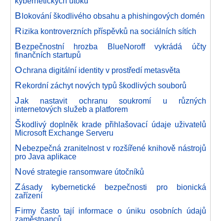
kybernetických útoků
B
lokování škodlivého obsahu a phishingových domén
R
izika kontroverzních příspěvků na sociálních sítích
B
ezpečnostní hrozba BlueNoroff vykrádá účty
finančních startupů
O
chrana digitální identity v prostředí metasvěta
R
ekordní záchyt nových typů škodlivých souborů
J
ak nastavit ochranu soukromí u různých
internetových služeb a platforem
Š
kodlivý doplněk krade přihlašovací údaje uživatelů
Microsoft Exchange Serveru
N
ebezpečná zranitelnost v rozšířené knihově nástrojů
pro Java aplikace
N
ové strategie ransomware útočníků
Z
ásady kybernetické bezpečnosti pro bionická
zařízení
F
irmy často tají informace o úniku osobních údajů
zaměstnanců