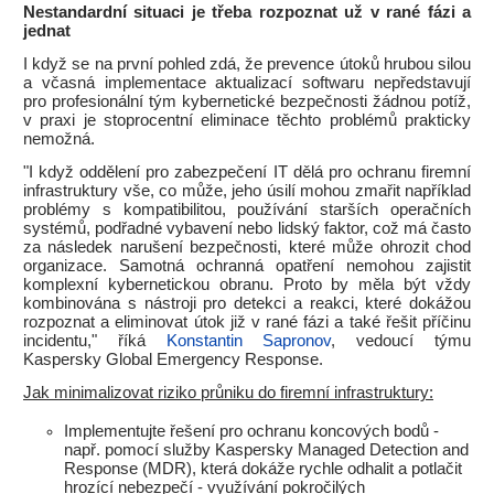
Nestandardní situaci je třeba rozpoznat už v rané fázi a
jednat
I když se na první pohled zdá, že prevence útoků hrubou silou
a včasná implementace aktualizací softwaru nepředstavují
pro profesionální tým kybernetické bezpečnosti žádnou potíž,
v praxi je stoprocentní eliminace těchto problémů prakticky
nemožná.
"I když oddělení pro zabezpečení IT dělá pro ochranu firemní
infrastruktury vše, co může, jeho úsilí mohou zmařit například
problémy s kompatibilitou, používání starších operačních
systémů, podřadné vybavení nebo lidský faktor, což má často
za následek narušení bezpečnosti, které může ohrozit chod
organizace. Samotná ochranná opatření nemohou zajistit
komplexní kybernetickou obranu. Proto by měla být vždy
kombinována s nástroji pro detekci a reakci, které dokážou
rozpoznat a eliminovat útok již v rané fázi a také řešit příčinu
incidentu," říká
Konstantin Sapronov
, vedoucí týmu
Kaspersky Global Emergency Response.
Jak minimalizovat riziko průniku do firemní infrastruktury:
Implementujte řešení pro ochranu koncových bodů -
např. pomocí služby Kaspersky Managed Detection and
Response (MDR), která dokáže rychle odhalit a potlačit
hrozící nebezpečí - využívání pokročilých