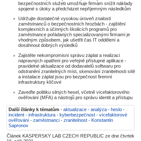
bezpečnostních služeb umožňuje firmám snížit náklady
spojené s útoky a předcházet nepříjemným následkům
Udržujte dostatečně vysokou úroveň znalostí
zaměstnanců o bezpečnostních hrozbách - zajištění
komplexních a účinných školicích programů pro
zaměstnance pořádaných specializovanými firmami je
vhodným způsobem, jak ušetřit čas IT oddělení a
dosáhnout dobrých výsledků
Zajistěte nekompromisní správu záplat a realizaci
nápravných opatření pro veřejně přístupné aplikace -
pravidelné aktualizace od dodavatelů softwaru pro
odstranění zranitelných míst, skenování zranitelnosti sítě
a instalace záplat jsou pro bezpečnost firemní
infrastruktury klíčové
Zaveďte politiku silných hesel, včetně vícefaktorového
ověřování (MFA) a nástrojů pro správu identit a přístupu
Další články k tématům
-
aktualizace
-
analýza
-
heslo
-
incident
-
infrastruktura
-
kyberbezpečnost
-
vícefaktorové
ověřování
-
zaměstnanci
-
zranitelnost
-
Konstantin
Sapronov
Článek KASPERSKY LAB CZECH REPUBLIC ze dne čtvrtek