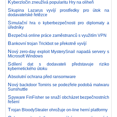
K
yberzločin zneužívá popularitu Hry na oliheň
S
kupina Lazarus vyvíjí prostředky pro útok na
dodavatelské řetězce
S
imulační hra o kyberbezpečnosti pro diplomaty a
úředníky
B
ezpečná online práce zaměstnanců s využitím VPN
B
ankovní trojan Trickbot se překotně vyvíjí
N
ový zero-day exploit MysterySnail napadá servery s
Microsoft Windows
S
dílení dat s dodavateli představuje riziko
kybernetického útoku
A
bsolutní ochrana před ransomware
N
ový backdoor Tomiris se podezřele podobá malwaru
Sunshuttle
S
pyware FinFisher se snaží obcházet bezpečnostních
řešení
T
rojan BloodyStealer ohrožuje on-line herní platformy