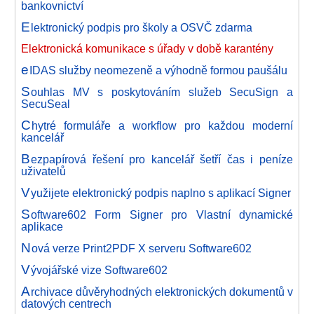
bankovnictví
E
lektronický podpis pro školy a OSVČ zdarma
Elektronická komunikace s úřady v době karantény
e
IDAS služby neomezeně a výhodně formou paušálu
S
ouhlas MV s poskytováním služeb SecuSign a
SecuSeal
C
hytré formuláře a workflow pro každou moderní
kancelář
B
ezpapírová řešení pro kancelář šetří čas i peníze
uživatelů
V
yužijete elektronický podpis naplno s aplikací Signer
S
oftware602 Form Signer pro Vlastní dynamické
aplikace
N
ová verze Print2PDF X serveru Software602
V
ývojářské vize Software602
A
rchivace důvěryhodných elektronických dokumentů v
datových centrech