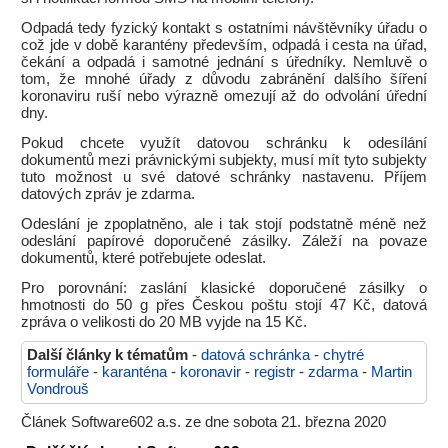
Odpadá tedy fyzický kontakt s ostatními návštěvníky úřadu o
což jde v době karantény především, odpadá i cesta na úřad,
čekání a odpadá i samotné jednání s úředníky. Nemluvě o
tom, že mnohé úřady z důvodu zabránění dalšího šíření
koronaviru ruší nebo výrazně omezují až do odvolání úřední
dny.
Pokud chcete využít datovou schránku k odesílání
dokumentů mezi právnickými subjekty, musí mít tyto subjekty
tuto možnost u své datové schránky nastavenu. Příjem
datových zpráv je zdarma.
Odeslání je zpoplatněno, ale i tak stojí podstatně méně než
odeslání papírové doporučené zásilky. Záleží na povaze
dokumentů, které potřebujete odeslat.
Pro porovnání: zaslání klasické doporučené zásilky o
hmotnosti do 50 g přes Českou poštu stojí 47 Kč, datová
zpráva o velikosti do 20 MB vyjde na 15 Kč.
Další články k tématům
-
datová schránka
-
chytré
formuláře
-
karanténa
-
koronavir
-
registr
-
zdarma
-
Martin
Vondrouš
Článek Software602 a.s. ze dne sobota 21. března 2020