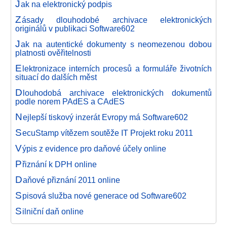
J
ak na elektronický podpis
Z
ásady dlouhodobé archivace elektronických
originálů v publikaci Software602
J
ak na autentické dokumenty s neomezenou dobou
platnosti ověřitelnosti
E
lektronizace interních procesů a formuláře životních
situací do dalších měst
D
louhodobá archivace elektronických dokumentů
podle norem PAdES a CAdES
N
ejlepší tiskový inzerát Evropy má Software602
S
ecuStamp vítězem soutěže IT Projekt roku 2011
V
ýpis z evidence pro daňové účely online
P
řiznání k DPH online
D
aňové přiznání 2011 online
S
pisová služba nové generace od Software602
S
ilniční daň online