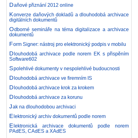
D
aňové přiznání 2012 online
K
onverze daňových dokladů a dlouhodobá archivace
digitálních dokumentů
O
dborné semináře na téma digitalizace a archivace
dokumentů
F
orm Signer: nástroj pro elektronický podpis v mobilu
D
louhodobá archivace podle norem EK s přispěním
Software602
S
polehlivé dokumenty v nespolehlivé budoucnosti
D
louhodobá archivace ve firemním IS
D
louhodobá archivace krok za krokem
D
louhodobá archivace za korunu
J
ak na dlouhodobou archivaci
E
lektronický archiv dokumentů podle norem
E
lektronická archivace dokumentů podle norem
PAdES, CAdES a XAdES