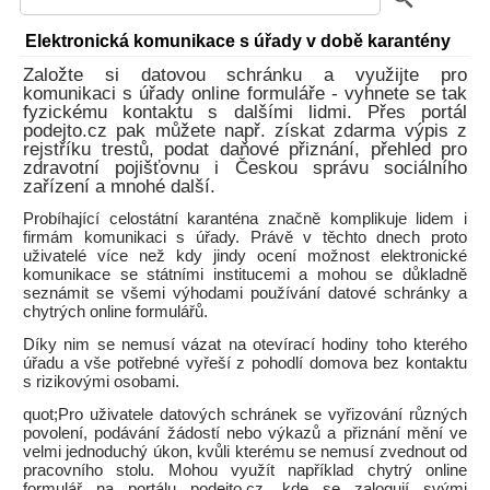
Elektronická komunikace s úřady v době karantény
Založte si datovou schránku a využijte pro
komunikaci s úřady online formuláře - vyhnete se tak
fyzickému kontaktu s dalšími lidmi. Přes portál
podejto.cz pak můžete např. získat zdarma výpis z
rejstříku trestů, podat daňové přiznání, přehled pro
zdravotní pojišťovnu i Českou správu sociálního
zařízení a mnohé další.
Probíhající celostátní karanténa značně komplikuje lidem i
firmám komunikaci s úřady. Právě v těchto dnech proto
uživatelé více než kdy jindy ocení možnost elektronické
komunikace se státními institucemi a mohou se důkladně
seznámit se všemi výhodami používání datové schránky a
chytrých online formulářů.
Díky nim se nemusí vázat na otevírací hodiny toho kterého
úřadu a vše potřebné vyřeší z pohodlí domova bez kontaktu
s rizikovými osobami.
quot;Pro uživatele datových schránek se vyřizování různých
povolení, podávání žádostí nebo výkazů a přiznání mění ve
velmi jednoduchý úkon, kvůli kterému se nemusí zvednout od
pracovního stolu. Mohou využít například chytrý online
formulář na portálu podejto.cz, kde se zalogují svými