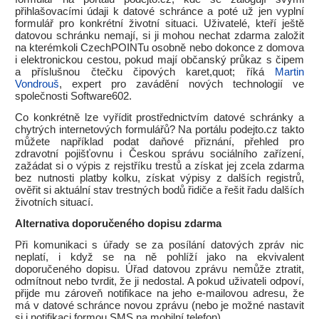
přihlašovacími údaji k datové schránce a poté už jen vyplní
formulář pro konkrétní životní situaci. Uživatelé, kteří ještě
datovou schránku nemají, si ji mohou nechat zdarma založit
na kterémkoli CzechPOINTu osobně nebo dokonce z domova
i elektronickou cestou, pokud mají občanský průkaz s čipem
a příslušnou čtečku čipových karet,quot; říká
Martin
Vondrouš
, expert pro zavádění nových technologií ve
společnosti Software602.
Co konkrétně lze vyřídit prostřednictvím datové schránky a
chytrých internetových formulářů? Na portálu podejto.cz takto
můžete například podat daňové přiznání, přehled pro
zdravotní pojišťovnu i Českou správu sociálního zařízení,
zažádat si o výpis z rejstříku trestů a získat jej zcela zdarma
bez nutnosti platby kolku, získat výpisy z dalších registrů,
ověřit si aktuální stav trestných bodů řidiče a řešit řadu dalších
životních situací.
Alternativa doporučeného dopisu zdarma
Při komunikaci s úřady se za posílání datových zpráv nic
neplatí, i když se na ně pohlíží jako na ekvivalent
doporučeného dopisu. Úřad datovou zprávu nemůže ztratit,
odmítnout nebo tvrdit, že ji nedostal. A pokud uživateli odpoví,
přijde mu zároveň notifikace na jeho e-mailovou adresu, že
má v datové schránce novou zprávu (nebo je možné nastavit
si i notifikaci formou SMS na mobilní telefon).