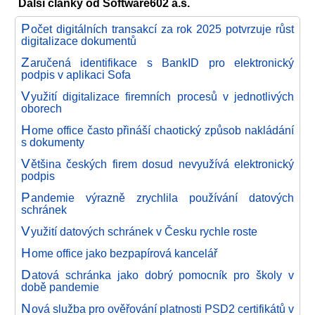
Další články od Software602 a.s.
P
očet digitálních transakcí za rok 2025 potvrzuje růst
digitalizace dokumentů
Z
aručená identifikace s BankID pro elektronický
podpis v aplikaci Sofa
V
yužití digitalizace firemních procesů v jednotlivých
oborech
H
ome office často přináší chaotický způsob nakládání
s dokumenty
V
ětšina českých firem dosud nevyužívá elektronický
podpis
P
andemie výrazně zrychlila používání datových
schránek
V
yužití datových schránek v Česku rychle roste
H
ome office jako bezpapírová kancelář
D
atová schránka jako dobrý pomocník pro školy v
době pandemie
N
ová služba pro ověřování platnosti PSD2 certifikátů v