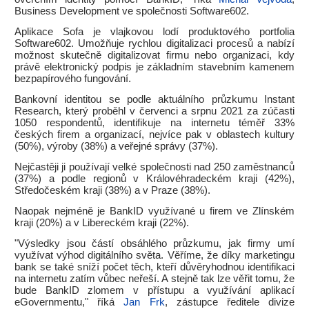
Business Development ve společnosti Software602.
Aplikace Sofa je vlajkovou lodí produktového portfolia
Software602. Umožňuje rychlou digitalizaci procesů a nabízí
možnost skutečně digitalizovat firmu nebo organizaci, kdy
právě elektronický podpis je základním stavebním kamenem
bezpapírového fungování.
Bankovní identitou se podle aktuálního průzkumu Instant
Research, který proběhl v červenci a srpnu 2021 za zúčasti
1050 respondentů, identifikuje na internetu téměř 33%
českých firem a organizací, nejvíce pak v oblastech kultury
(50%), výroby (38%) a veřejné správy (37%).
Nejčastěji ji používají velké společnosti nad 250 zaměstnanců
(37%) a podle regionů v Královéhradeckém kraji (42%),
Středočeském kraji (38%) a v Praze (38%).
Naopak nejméně je BankID využívané u firem ve Zlínském
kraji (20%) a v Libereckém kraji (22%).
"Výsledky jsou částí obsáhlého průzkumu, jak firmy umí
využívat výhod digitálního světa. Věříme, že díky marketingu
bank se také sníží počet těch, kteří důvěryhodnou identifikaci
na internetu zatím vůbec neřeší. A stejně tak lze věřit tomu, že
bude BankID zlomem v přístupu a využívání aplikací
eGovernmentu," říká
Jan Frk
, zástupce ředitele divize