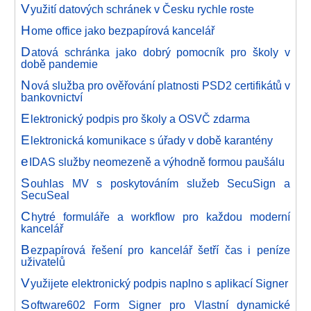
V
yužití datových schránek v Česku rychle roste
H
ome office jako bezpapírová kancelář
D
atová schránka jako dobrý pomocník pro školy v
době pandemie
N
ová služba pro ověřování platnosti PSD2 certifikátů v
bankovnictví
E
lektronický podpis pro školy a OSVČ zdarma
E
lektronická komunikace s úřady v době karantény
e
IDAS služby neomezeně a výhodně formou paušálu
S
ouhlas MV s poskytováním služeb SecuSign a
SecuSeal
C
hytré formuláře a workflow pro každou moderní
kancelář
B
ezpapírová řešení pro kancelář šetří čas i peníze
uživatelů
V
yužijete elektronický podpis naplno s aplikací Signer
S
oftware602 Form Signer pro Vlastní dynamické