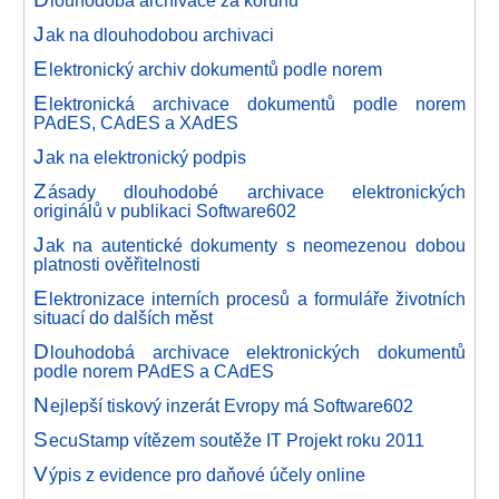
louhodobá archivace za korunu
J
ak na dlouhodobou archivaci
E
lektronický archiv dokumentů podle norem
E
lektronická archivace dokumentů podle norem
PAdES, CAdES a XAdES
J
ak na elektronický podpis
Z
ásady dlouhodobé archivace elektronických
originálů v publikaci Software602
J
ak na autentické dokumenty s neomezenou dobou
platnosti ověřitelnosti
E
lektronizace interních procesů a formuláře životních
situací do dalších měst
D
louhodobá archivace elektronických dokumentů
podle norem PAdES a CAdES
N
ejlepší tiskový inzerát Evropy má Software602
S
ecuStamp vítězem soutěže IT Projekt roku 2011
V
ýpis z evidence pro daňové účely online