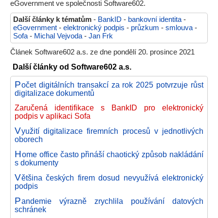
eGovernment ve společnosti Software602.
Další články k tématům
-
BankID
-
bankovní identita
-
eGovernment
-
elektronický podpis
-
průzkum
-
smlouva
-
Sofa
-
Michal Vejvoda
-
Jan Frk
Článek Software602 a.s. ze dne pondělí 20. prosince 2021
Další články od Software602 a.s.
P
očet digitálních transakcí za rok 2025 potvrzuje růst
digitalizace dokumentů
Zaručená identifikace s BankID pro elektronický
podpis v aplikaci Sofa
V
yužití digitalizace firemních procesů v jednotlivých
oborech
H
ome office často přináší chaotický způsob nakládání
s dokumenty
V
ětšina českých firem dosud nevyužívá elektronický
podpis
P
andemie výrazně zrychlila používání datových
schránek