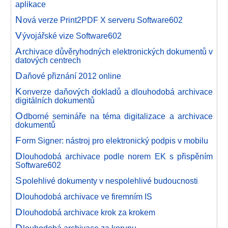
aplikace
N
ová verze Print2PDF X serveru Software602
V
ývojářské vize Software602
A
rchivace důvěryhodných elektronických dokumentů v
datových centrech
D
aňové přiznání 2012 online
K
onverze daňových dokladů a dlouhodobá archivace
digitálních dokumentů
O
dborné semináře na téma digitalizace a archivace
dokumentů
F
orm Signer: nástroj pro elektronický podpis v mobilu
D
louhodobá archivace podle norem EK s přispěním
Software602
S
polehlivé dokumenty v nespolehlivé budoucnosti
D
louhodobá archivace ve firemním IS
D
louhodobá archivace krok za krokem
D