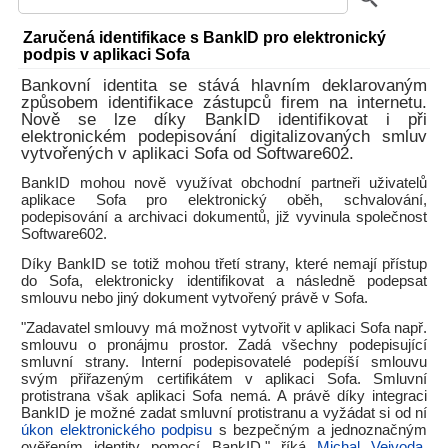
Zaručená identifikace s BankID pro elektronický
podpis v aplikaci Sofa
Bankovní identita se stává hlavním deklarovaným
způsobem identifikace zástupců firem na internetu.
Nově se lze díky BankID identifikovat i při
elektronickém podepisování digitalizovaných smluv
vytvořených v aplikaci Sofa od Software602.
BankID mohou nově využívat obchodní partneři uživatelů
aplikace Sofa pro elektronický oběh, schvalování,
podepisování a archivaci dokumentů, již vyvinula společnost
Software602.
Díky BankID se totiž mohou třetí strany, které nemají přístup
do Sofa, elektronicky identifikovat a následně podepsat
smlouvu nebo jiný dokument vytvořený právě v Sofa.
"Zadavatel smlouvy má možnost vytvořit v aplikaci Sofa např.
smlouvu o pronájmu prostor. Zadá všechny podepisující
smluvní strany. Interní podepisovatelé podepíší smlouvu
svým přiřazeným certifikátem v aplikaci Sofa. Smluvní
protistrana však aplikaci Sofa nemá. A právě díky integraci
BankID je možné zadat smluvní protistranu a vyžádat si od ní
úkon elektronického podpisu
s bezpečným a jednoznačným
ověřením identity pomocí BankID," říká
Michal Vejvoda
,