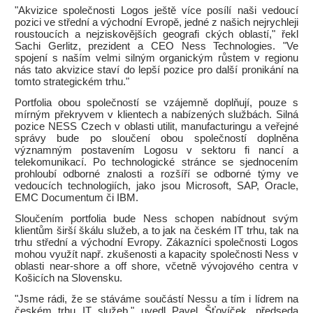
"Akvizice společnosti Logos ještě více posílí naši vedoucí
pozici ve střední a východní Evropě, jedné z našich nejrychleji
roustoucích a nejziskovějších geografi ckých oblastí," řekl
Sachi Gerlitz, prezident a CEO Ness Technologies. "Ve
spojení s naším velmi silným organickým růstem v regionu
nás tato akvizice staví do lepší pozice pro další pronikání na
tomto strategickém trhu."
Portfolia obou společností se vzájemně doplňují, pouze s
mírným překryvem v klientech a nabízených službách. Silná
pozice NESS Czech v oblasti utilit, manufacturingu a veřejné
správy bude po sloučení obou společností doplněna
významným postavením Logosu v sektoru fi nancí a
telekomunikací. Po technologické stránce se sjednocením
prohloubí odborné znalosti a rozšíří se odborné týmy ve
vedoucích technologiích, jako jsou Microsoft, SAP, Oracle,
EMC Documentum či IBM.
Sloučením portfolia bude Ness schopen nabídnout svým
klientům širší škálu služeb, a to jak na českém IT trhu, tak na
trhu střední a východní Evropy. Zákazníci společnosti Logos
mohou využít např. zkušenosti a kapacity společnosti Ness v
oblasti near-shore a off shore, včetně vývojového centra v
Košicích na Slovensku.
"Jsme rádi, že se stáváme součástí Nessu a tím i lídrem na
českém trhu IT služeb," uvedl Pavel Šťovíček, předseda