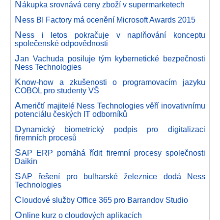
N
ákupka srovnává ceny zboží v supermarketech
N
ess BI Factory má ocenění Microsoft Awards 2015
N
ess i letos pokračuje v naplňování konceptu
společenské odpovědnosti
J
an Vachuda posiluje tým kybernetické bezpečnosti
Ness Technologies
K
now-how a zkušenosti o programovacím jazyku
COBOL pro studenty VŠ
A
meričtí majitelé Ness Technologies věří inovativnímu
potenciálu českých IT odborníků
D
ynamický biometrický podpis pro digitalizaci
firemních procesů
S
AP ERP pomáhá řídit firemní procesy společnosti
Daikin
S
AP řešení pro bulharské železnice dodá Ness
Technologies
C
loudové služby Office 365 pro Barrandov Studio
O
nline kurz o cloudových aplikacích