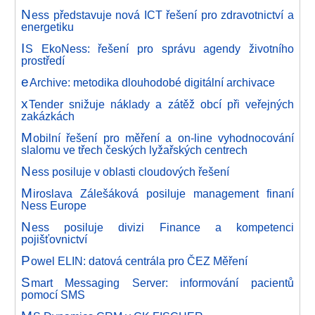
N
ess představuje nová ICT řešení pro zdravotnictví a
energetiku
I
S EkoNess: řešení pro správu agendy životního
prostředí
e
Archive: metodika dlouhodobé digitální archivace
x
Tender snižuje náklady a zátěž obcí při veřejných
zakázkách
M
obilní řešení pro měření a on-line vyhodnocování
slalomu ve třech českých lyžařských centrech
N
ess posiluje v oblasti cloudových řešení
M
iroslava Zálešáková posiluje management finaní
Ness Europe
N
ess posiluje divizi Finance a kompetenci
pojišťovnictví
P
owel ELIN: datová centrála pro ČEZ Měření
S
mart Messaging Server: informování pacientů
pomocí SMS