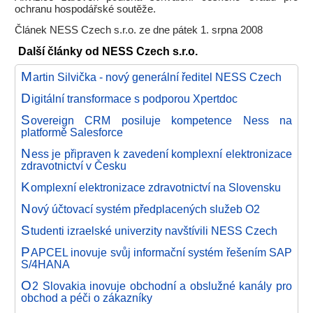
ochranu hospodářské soutěže.
Článek NESS Czech s.r.o. ze dne pátek 1. srpna 2008
Další články od NESS Czech s.r.o.
M
artin Silvička - nový generální ředitel NESS Czech
D
igitální transformace s podporou Xpertdoc
S
overeign CRM posiluje kompetence Ness na
platformě Salesforce
N
ess je připraven k zavedení komplexní elektronizace
zdravotnictví v Česku
K
omplexní elektronizace zdravotnictví na Slovensku
N
ový účtovací systém předplacených služeb O2
S
tudenti izraelské univerzity navštívili NESS Czech
P
APCEL inovuje svůj informační systém řešením SAP
S/4HANA
O
2 Slovakia inovuje obchodní a obslužné kanály pro
obchod a péči o zákazníky