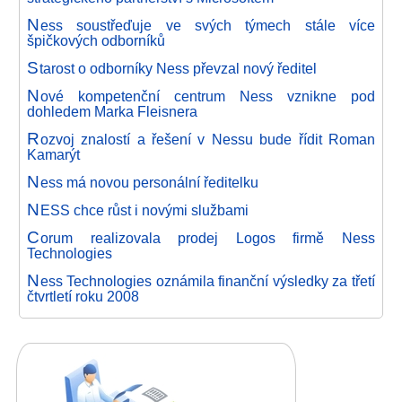
N
ess soustřeďuje ve svých týmech stále více
špičkových odborníků
S
tarost o odborníky Ness převzal nový ředitel
N
ové kompetenční centrum Ness vznikne pod
dohledem Marka Fleisnera
R
ozvoj znalostí a řešení v Nessu bude řídit Roman
Kamarýt
N
ess má novou personální ředitelku
N
ESS chce růst i novými službami
C
orum realizovala prodej Logos firmě Ness
Technologies
N
ess Technologies oznámila finanční výsledky za třetí
čtvrtletí roku 2008