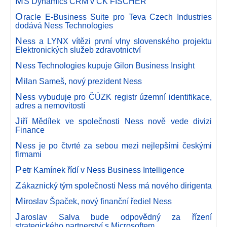
M
S Dynamics CRM v CK FISCHER
O
racle E-Business Suite pro Teva Czech Industries
dodává Ness Technologies
N
ess a LYNX vítězi první vlny slovenského projektu
Elektronických služeb zdravotnictví
N
ess Technologies kupuje Gilon Business Insight
M
ilan Sameš, nový prezident Ness
N
ess vybuduje pro ČÚZK registr územní identifikace,
adres a nemovitostí
J
iří Mědílek ve společnosti Ness nově vede divizi
Finance
N
ess je po čtvrté za sebou mezi nejlepšími českými
firmami
P
etr Kamínek řídí v Ness Business Intelligence
Z
ákaznický tým společnosti Ness má nového dirigenta
M
iroslav Špaček, nový finanční řediel Ness
J
aroslav Salva bude odpovědný za řízení
strategického partnerství s Microsoftem