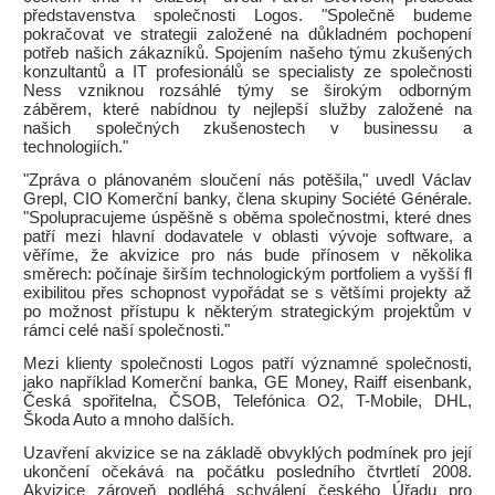
představenstva společnosti Logos. "Společně budeme
pokračovat ve strategii založené na důkladném pochopení
potřeb našich zákazníků. Spojením našeho týmu zkušených
konzultantů a IT profesionálů se specialisty ze společnosti
Ness vzniknou rozsáhlé týmy se širokým odborným
záběrem, které nabídnou ty nejlepší služby založené na
našich společných zkušenostech v businessu a
technologiích."
"Zpráva o plánovaném sloučení nás potěšila," uvedl Václav
Grepl, CIO Komerční banky, člena skupiny Société Générale.
"Spolupracujeme úspěšně s oběma společnostmi, které dnes
patří mezi hlavní dodavatele v oblasti vývoje software, a
věříme, že akvizice pro nás bude přínosem v několika
směrech: počínaje širším technologickým portfoliem a vyšší fl
exibilitou přes schopnost vypořádat se s většími projekty až
po možnost přístupu k některým strategickým projektům v
rámci celé naší společnosti."
Mezi klienty společnosti Logos patří významné společnosti,
jako například Komerční banka, GE Money, Raiff eisenbank,
Česká spořitelna, ČSOB, Telefónica O2, T-Mobile, DHL,
Škoda Auto a mnoho dalších.
Uzavření akvizice se na základě obvyklých podmínek pro její
ukončení očekává na počátku posledního čtvrtletí 2008.
Akvizice zároveň podléhá schválení českého Úřadu pro