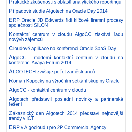
P
raktické zkušenosti s oblastí analytického reportingu
P
řípadové studie Algotech na Oracle Day 2014
E
RP Oracle JD Edwards řídí klíčové firemní procesy
společnosti SILON
K
ontaktní centrum v cloudu AlgoCC získává řadu
novývh zájemců
C
loudové aplikace na konferenci Oracle SaaS Day
A
lgoCC - moderní kontaktní centrum v cloudu na
konferenci Avaya Forum 2014
A
LGOTECH zvyšuje počet zaměstnanců
R
oman Kopecký na výročním setkání skupiny Oracle
A
lgoCC - kontaktní centrum v cloudu
A
lgotech představil poslední novinky a partnerská
řešení
Z
ákaznický den Algotech 2014 představí nejnovější
trendy v ICT
E
RP v Algocloudu pro 2P Commercial Agency