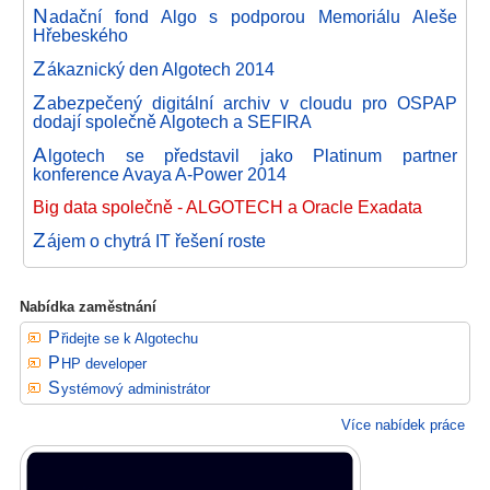
N
adační fond Algo s podporou Memoriálu Aleše
Hřebeského
Z
ákaznický den Algotech 2014
Z
abezpečený digitální archiv v cloudu pro OSPAP
dodají společně Algotech a SEFIRA
A
lgotech se představil jako Platinum partner
konference Avaya A-Power 2014
Big data společně - ALGOTECH a Oracle Exadata
Z
ájem o chytrá IT řešení roste
Nabídka zaměstnání
Přidejte se k Algotechu
PHP developer
Systémový administrátor
Více nabídek práce