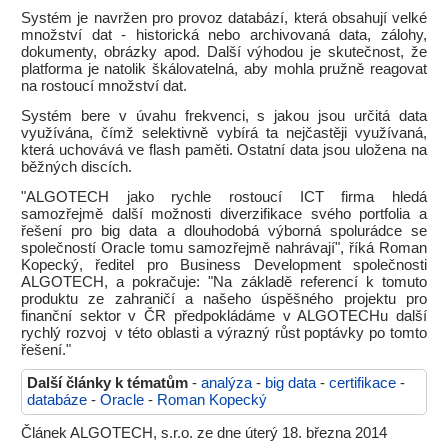
Systém je navržen pro provoz databází, která obsahují velké
množství dat - historická nebo archivovaná data, zálohy,
dokumenty, obrázky apod. Další výhodou je skutečnost, že
platforma je natolik škálovatelná, aby mohla pružně reagovat
na rostoucí množství dat.
Systém bere v úvahu frekvenci, s jakou jsou určitá data
využívána, čímž selektivně vybírá ta nejčastěji využívaná,
která uchovává ve flash paměti. Ostatní data jsou uložena na
běžných discích.
"ALGOTECH jako rychle rostoucí ICT firma hledá
samozřejmě další možnosti diverzifikace svého portfolia a
řešení pro big data a dlouhodobá výborná spolurádce se
společností Oracle tomu samozřejmě nahrávají", říká Roman
Kopecký, ředitel pro Business Development společnosti
ALGOTECH, a pokračuje: "Na základě referencí k tomuto
produktu ze zahraničí a našeho úspěšného projektu pro
finanční sektor v ČR předpokládáme v ALGOTECHu další
rychlý rozvoj v této oblasti a výrazný růst poptávky po tomto
řešení."
Další články k tématům
-
analýza
-
big data
-
certifikace
-
databáze
-
Oracle
-
Roman Kopecký
Článek ALGOTECH, s.r.o. ze dne úterý 18. března 2014