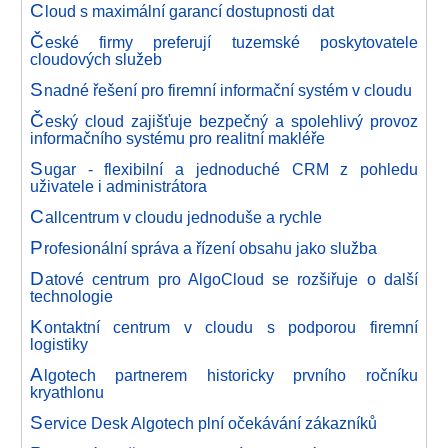
C
loud s maximální garancí dostupnosti dat
Č
eské firmy preferují tuzemské poskytovatele
cloudových služeb
S
nadné řešení pro firemní informační systém v cloudu
Č
eský cloud zajišťuje bezpečný a spolehlivý provoz
informačního systému pro realitní makléře
S
ugar - flexibilní a jednoduché CRM z pohledu
uživatele i administrátora
C
allcentrum v cloudu jednoduše a rychle
P
rofesionální správa a řízení obsahu jako služba
D
atové centrum pro AlgoCloud se rozšiřuje o další
technologie
K
ontaktní centrum v cloudu s podporou firemní
logistiky
A
lgotech partnerem historicky prvního ročníku
kryathlonu
S
ervice Desk Algotech plní očekávání zákazníků