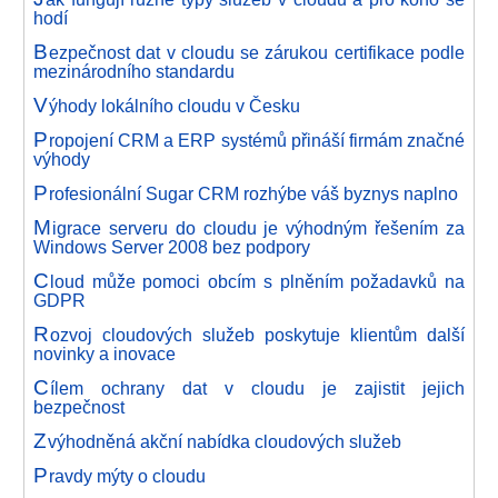
hodí
B
ezpečnost dat v cloudu se zárukou certifikace podle
mezinárodního standardu
V
ýhody lokálního cloudu v Česku
P
ropojení CRM a ERP systémů přináší firmám značné
výhody
P
rofesionální Sugar CRM rozhýbe váš byznys naplno
M
igrace serveru do cloudu je výhodným řešením za
Windows Server 2008 bez podpory
C
loud může pomoci obcím s plněním požadavků na
GDPR
R
ozvoj cloudových služeb poskytuje klientům další
novinky a inovace
C
ílem ochrany dat v cloudu je zajistit jejich
bezpečnost
Z
výhodněná akční nabídka cloudových služeb
P
ravdy mýty o cloudu