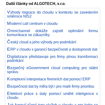
Další články od ALGOTECH, s.r.o.
V
ýhody migrace do cloudu v kontextu se zavedením
směrnice NIS2
M
oderní call centrum v cloudu
O
mnichannel dokáže zajistit optimální formu
komunikace se zákazníky
Č
eský cloud a jeho výhody pro podnikání
E
RP v cloudu s garancí bezpečnosti a dostupnosti dat
D
igitalizace představuje pro firmy plnou transformaci
podnikání
B
ezpečný eGovernment cloud computing pro státní
správu
K
omplexní interpretace firemních dat pomocí ERP
B
ezpečnost dat by měla být i pro malé firmy prioritou
E
fektivní práce s daty pomocí umělé inteligence v
cloudu
J
ak fungují různé typy služeb v cloudu a pro koho se