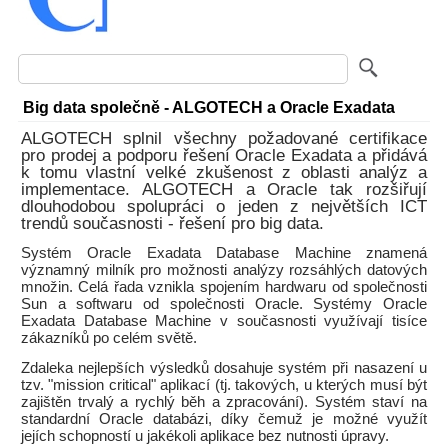
Big data společně - ALGOTECH a Oracle Exadata
ALGOTECH splnil všechny požadované certifikace
pro prodej a podporu řešení Oracle Exadata a přidává
k tomu vlastní velké zkušenost z oblasti analýz a
implementace. ALGOTECH a Oracle tak rozšiřují
dlouhodobou spolupráci o jeden z největších ICT
trendů současnosti - řešení pro big data.
Systém Oracle Exadata Database Machine znamená
významný milník pro možnosti analýzy rozsáhlých datových
množin. Celá řada vznikla spojením hardwaru od společnosti
Sun a softwaru od společnosti Oracle. Systémy Oracle
Exadata Database Machine v současnosti využívají tisíce
zákazníků po celém světě.
Zdaleka nejlepších výsledků dosahuje systém při nasazení u
tzv. "mission critical" aplikací (tj. takových, u kterých musí být
zajištěn trvalý a rychlý běh a zpracování). Systém staví na
standardní Oracle databázi, díky čemuž je možné využít
jejích schopností u jakékoli aplikace bez nutnosti úpravy.