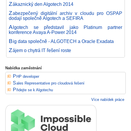
Z
ákaznický den Algotech 2014
Z
abezpečený digitální archiv v cloudu pro OSPAP
dodají společně Algotech a SEFIRA
A
lgotech se představil jako Platinum partner
konference Avaya A-Power 2014
B
ig data společně - ALGOTECH a Oracle Exadata
Z
ájem o chytrá IT řešení roste
Nabídka zaměstnání
PHP developer
Sales Representative pro cloudová řešení
Přidejte se k Algotechu
Více nabídek práce