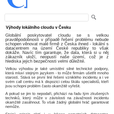
Výhody lokálního cloudu v Česku
Globální poskytovatel cloudu se s velkou
pravděpodobnosti v případě řešení problému nebude
schopen věnovat malé firmě z Česka ihned - lokální s
datacentrem na území České republiky to však
dokáže. Navíc tím garantuje, že data, která si u něj
zákazník uloží, neopustí naše území, což je z
hlediska jejich bezpečnosti velmi důležité.
Velkou výhodou je také umístění silné technické podpory,
která mluví stejným jazykem - to může firmám ušetřit mnoho
starostí. Stává se první linií řešení vzniklého incidentu a i ve
svém call centru má k dispozici celou škálu specialistů, kteří
jsou schopni problém často okamžitě vyřešit.
A pokud se jim to nepodaří, přichází na řadu tým zkušených
techniků, který může v závislosti na závažnosti incidentu
okamžitě zasáhnout. To však žádný globální hráč garantovat
nemůže.