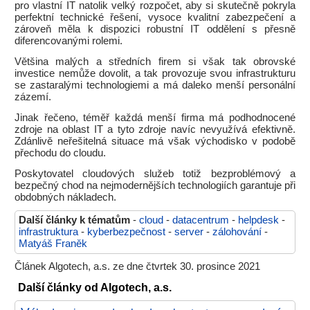
pro vlastní IT natolik velký rozpočet, aby si skutečně pokryla
perfektní technické řešení, vysoce kvalitní zabezpečení a
zároveň měla k dispozici robustní IT oddělení s přesně
diferencovanými rolemi.
Většina malých a středních firem si však tak obrovské
investice nemůže dovolit, a tak provozuje svou infrastrukturu
se zastaralými technologiemi a má daleko menší personální
zázemí.
Jinak řečeno, téměř každá menší firma má podhodnocené
zdroje na oblast IT a tyto zdroje navíc nevyužívá efektivně.
Zdánlivě neřešitelná situace má však východisko v podobě
přechodu do cloudu.
Poskytovatel cloudových služeb totiž bezproblémový a
bezpečný chod na nejmodernějších technologiích garantuje při
obdobných nákladech.
Další články k tématům
-
cloud
-
datacentrum
-
helpdesk
-
infrastruktura
-
kyberbezpečnost
-
server
-
zálohování
-
Matyáš Franěk
Článek Algotech, a.s. ze dne čtvrtek 30. prosince 2021
Další články od Algotech, a.s.