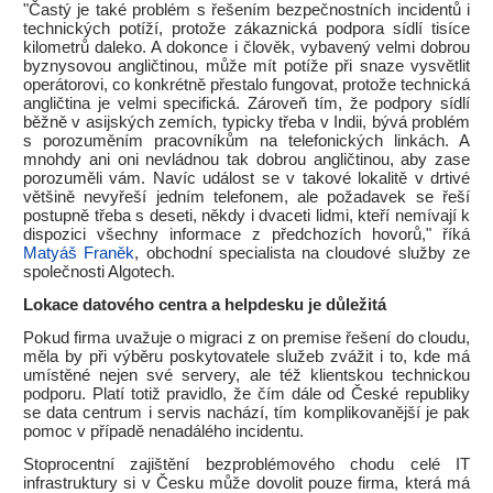
"Častý je také problém s řešením bezpečnostních incidentů i
technických potíží, protože zákaznická podpora sídlí tisíce
kilometrů daleko. A dokonce i člověk, vybavený velmi dobrou
byznysovou angličtinou, může mít potíže při snaze vysvětlit
operátorovi, co konkrétně přestalo fungovat, protože technická
angličtina je velmi specifická. Zároveň tím, že podpory sídlí
běžně v asijských zemích, typicky třeba v Indii, bývá problém
s porozuměním pracovníkům na telefonických linkách. A
mnohdy ani oni nevládnou tak dobrou angličtinou, aby zase
porozuměli vám. Navíc událost se v takové lokalitě v drtivé
většině nevyřeší jedním telefonem, ale požadavek se řeší
postupně třeba s deseti, někdy i dvaceti lidmi, kteří nemívají k
dispozici všechny informace z předchozích hovorů," říká
Matyáš Franěk
, obchodní specialista na cloudové služby ze
společnosti Algotech.
Lokace datového centra a helpdesku je důležitá
Pokud firma uvažuje o migraci z on premise řešení do cloudu,
měla by při výběru poskytovatele služeb zvážit i to, kde má
umístěné nejen své servery, ale též klientskou technickou
podporu. Platí totiž pravidlo, že čím dále od České republiky
se data centrum i servis nachází, tím komplikovanější je pak
pomoc v případě nenadálého incidentu.
Stoprocentní zajištění bezproblémového chodu celé IT
infrastruktury si v Česku může dovolit pouze firma, která má