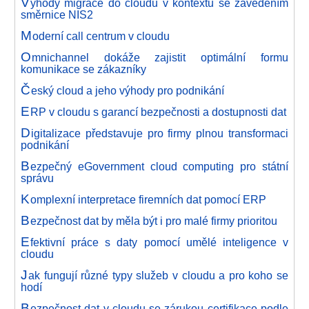
V
ýhody migrace do cloudu v kontextu se zavedením
směrnice NIS2
M
oderní call centrum v cloudu
O
mnichannel dokáže zajistit optimální formu
komunikace se zákazníky
Č
eský cloud a jeho výhody pro podnikání
E
RP v cloudu s garancí bezpečnosti a dostupnosti dat
D
igitalizace představuje pro firmy plnou transformaci
podnikání
B
ezpečný eGovernment cloud computing pro státní
správu
K
omplexní interpretace firemních dat pomocí ERP
B
ezpečnost dat by měla být i pro malé firmy prioritou
E
fektivní práce s daty pomocí umělé inteligence v
cloudu
J
ak fungují různé typy služeb v cloudu a pro koho se
hodí
B
ezpečnost dat v cloudu se zárukou certifikace podle