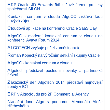
E
RP Oracle JD Edwards řídí klíčové firemní procesy
společnosti SILON
K
ontaktní centrum v cloudu AlgoCC získává řadu
novývh zájemců
C
loudové aplikace na konferenci Oracle SaaS Day
A
lgoCC - moderní kontaktní centrum v cloudu na
konferenci Avaya Forum 2014
A
LGOTECH zvyšuje počet zaměstnanců
R
oman Kopecký na výročním setkání skupiny Oracle
A
lgoCC - kontaktní centrum v cloudu
A
lgotech představil poslední novinky a partnerská
řešení
Z
ákaznický den Algotech 2014 představí nejnovější
trendy v ICT
E
RP v Algocloudu pro 2P Commercial Agency
N
adační fond Algo s podporou Memoriálu Aleše
Hřebeského