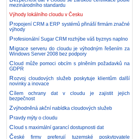
mezinárodního standardu
Výhody lokálního cloudu v Česku
P
ropojení CRM a ERP systémů přináší firmám značné
výhody
P
rofesionální Sugar CRM rozhýbe váš byznys naplno
M
igrace serveru do cloudu je výhodným řešením za
Windows Server 2008 bez podpory
C
loud může pomoci obcím s plněním požadavků na
GDPR
R
ozvoj cloudových služeb poskytuje klientům další
novinky a inovace
C
ílem ochrany dat v cloudu je zajistit jejich
bezpečnost
Z
výhodněná akční nabídka cloudových služeb
P
ravdy mýty o cloudu
C
loud s maximální garancí dostupnosti dat
Č
eské firmy preferují tuzemské poskytovatele