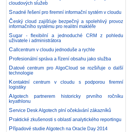
cloudových služeb
S
nadné řešení pro firemní informační systém v cloudu
Č
eský cloud zajišťuje bezpečný a spolehlivý provoz
informačního systému pro realitní makléře
S
ugar - flexibilní a jednoduché CRM z pohledu
uživatele i administrátora
C
allcentrum v cloudu jednoduše a rychle
P
rofesionální správa a řízení obsahu jako služba
D
atové centrum pro AlgoCloud se rozšiřuje o další
technologie
K
ontaktní centrum v cloudu s podporou firemní
logistiky
A
lgotech partnerem historicky prvního ročníku
kryathlonu
S
ervice Desk Algotech plní očekávání zákazníků
P
raktické zkušenosti s oblastí analytického reportingu
P
řípadové studie Algotech na Oracle Day 2014