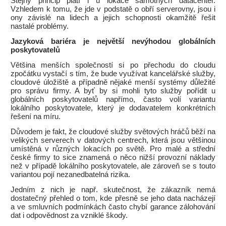
Stejný princip platí i u lokace samotných datacenter.
Vzhledem k tomu, že jde v podstatě o obří serverovny, jsou i
ony závislé na lidech a jejich schopnosti okamžitě řešit
nastalé problémy.
Jazyková bariéra je největší nevýhodou globálních
poskytovatelů
Většina menších společností si po přechodu do cloudu
zpočátku vystačí s tím, že bude využívat kancelářské služby,
cloudové úložiště a případně nějaké menší systémy důležité
pro správu firmy. A byť by si mohli tyto služby pořídit u
globálních poskytovatelů napřímo, často volí variantu
lokálního poskytovatele, který je dodavatelem konkrétních
řešení na míru.
Důvodem je fakt, že cloudové služby světových hráčů běží na
velikých serverech v datových centrech, která jsou většinou
umístěná v různých lokacích po světě. Pro malé a střední
české firmy to sice znamená o něco nižší provozní náklady
než v případě lokálního poskytovatele, ale zároveň se s touto
variantou pojí nezanedbatelná rizika.
Jedním z nich je např. skutečnost, že zákazník nemá
dostatečný přehled o tom, kde přesně se jeho data nacházejí
a ve smluvních podmínkách často chybí garance zálohování
dat i odpovědnost za vzniklé škody.